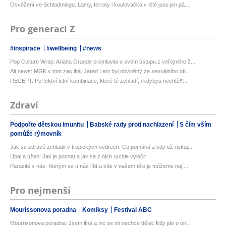
Osvěžení ve Schladmingu: Lamy, ferraty i koulovačka v létě jsou jen pá...
Pro generaci Z
#inspirace
#wellbeing
#news
Pop Culture Wrap: Ariana Grande promluvila o svém ústupu z veřejného ž...
Alt news: MGK v tom zas lítá, Jared Leto byl obviněný ze sexuálního ob...
RECEPT: Perfektní letní kombinace, které tě zchladí, i kdybys nechtěl*...
Zdraví
Podpořte dětskou imunitu
Babské rady proti nachlazení
S čím vším
pomůže rýmovník
Jak se zdravě zchladit v tropických vedrech: Co pomáhá a kdy už riskuj...
Úpal a úžeh: Jak je poznat a jak se z nich rychle vyléčit
Parazité v nás: Kterým se u nás líbí a kde v našem těle je můžeme nají...
Pro nejmenší
Mourissonova poradna
Komiksy
Festival ABC
Mourrisonova poradna: Jsem líná a nic se mi nechce dělat: Kdy jde o ún...