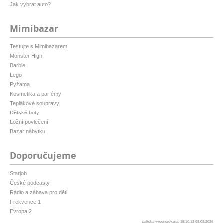
Jak vybrat auto?
Mimibazar
Testujte s Mimibazarem
Monster High
Barbie
Lego
Pyžama
Kosmetika a parfémy
Teplákové soupravy
Dětské boty
Ložní povlečení
Bazar nábytku
Doporučujeme
Starjob
České podcasty
Rádio a zábava pro děti
Frekvence 1
Evropa 2
patička vygenerovaná: 18:10:13 08.08.2026