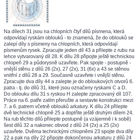
Na dílech 31 jsou na chlopních čtyř dílů písmena, která
odpovídají ryskám oblouků - to znamená, že do oblouků se
zalepí díly s písmeny na chlopních, která odpovídají
písmenům rysek. Zpracujte jeden díl 43 a přilepte z rubu na
lehce vytvarovaný díl 28. K dílu 28 připojte ještě technickou
chlopeň 29 a půdorysně uzavřete. Pak spojte - postupně -
vnější stěnu z dílů 26 (2x), 27 (2x), 31 (6x) a 43 se stěnou
vnitřní z dílů 28 a 29. Současně uzavřete i vnější stěnu.
Zpracujte dva díly 44 a zalepte je do obloukových otvorů 6.
patra - tj. do dílů 31, které jsou označeny ryskami C a D.
Do oblouku dílu 31 s ryskou H zalepte zpracovaný díl 107.
Práce na 6. patře zatím přerušte a sestavte konstrukci mezi
7. a 6. patrem včetně oblouků arkatury. K dílu 24 přilepte
dvě technické chlopně 25 a doplňte ještě druhým dílem 24.
Na rub těchto dílů přilepte postupně (a vzájemně i k sobě)
šest dílů 32 a nakonec obvod z dílů 24 (2x) a 25 (2x)
uzavřete. Dvěma technickými chlopněmi 23 spojte dva díly
22 a pak na díly 22 připojte dokončenou arkaturu z dílů 24