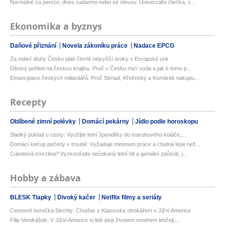
Normálně za peníze, dnes zadarmo nebo se slevou: Univerzální čtečka, c...
Ekonomika a byznys
Daňové přiznání
Novela zákoníku práce
Nadace EPCG
Za státní dluhy Česko platí čtvrté nejvyšší úroky v Evropské unii
Děsivý pohled na českou krajinu. Proč v Česku mizí voda a jak k tomu p...
Emancipace českých miliardářů. Proč Strnad, Křetínský a Komárek nakupu...
Recepty
Oblíbené zimní polévky
Domácí pekárny
Jídlo podle horoskopu
Sladký poklad u cesty: Využijte letní špendlíky do tvarohového koláče,...
Domácí kečup pečený v troubě: Vyžaduje minimum práce a chutná lépe než...
Cuketová zmrzlina? Vyzkoušejte nečekaný letní hit a geniální způsob, j...
Hobby a zábava
BLESK Tlapky
Divoký kačer
Netflix filmy a seriály
Cestovní horečka šlechty: Chuďas z Klatovska otrokářem v Jižní Americe
Filip Vondrášek: V Jižní Americe si lidé plují životem mnohem lehčeji,...