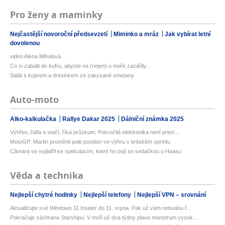
Pro ženy a maminky
Nejčastější novoroční předsevzetí
Miminko a mráz
Jak vybírat letní
dovolenou
video Alena Mihulová
Co si zabalit do kufru, abyste na (nejen) u moře zazářily...
Salát s koprem a dresinkem ze zakysané smetany
Auto-moto
Alko-kalkulačka
Rallye Dakar 2025
Dálniční známka 2025
Výhřev, čidla a stačí, říká průzkum. Pokročilá elektronika není priori...
MotoGP: Martin proměnil pole position ve výhru v britském sprintu
Câmara se vyjádřil ke spekulacím, které ho pojí se sedačkou u Haasu
Věda a technika
Nejlepší chytré hodinky
Nejlepší telefony
Nejlepší VPN – srovnání
Aktualizujte své Windows 11 Insider do 11. srpna. Pak už vám nebudou f...
Pokračuje záchrana Starshipu. V moři už dva týdny plave monstrum vysok...