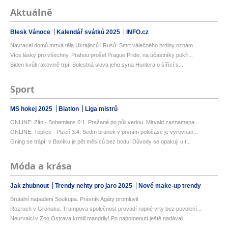
Aktuálně
Blesk Vánoce
Kalendář svátků 2025
INFO.cz
Navracel domů mrtvá těla Ukrajinců i Rusů: Smrt válečného hrdiny oznám...
Více lásky pro všechny. Prahou prošel Prague Pride, na účastníky pokři...
Biden kvůli rakovině trpí! Bolestná slova jeho syna Huntera o šířící s...
Sport
MS hokej 2025
Biatlon
Liga mistrů
ONLINE: Zlín - Bohemians 0:1. Pražané po půli vedou. Mirvald zaznamena...
ONLINE: Teplice - Plzeň 3:4. Sedm branek v prvním poločase je vyrovnan...
Gning se trápí: v Baníku je pět měsíců bez bodu! Důvody se opakují u t...
Móda a krása
Jak zhubnout
Trendy nehty pro jaro 2025
Nové make-up trendy
Brutální napadení Soukupa. Právník Agáty promluvil
Rozruch v Grónsku: Trumpova společnost provádí ropné vrty bez povolení...
Neurvalci v Zoo Ostrava krmili mandrily! Po napomenutí ještě nadávali