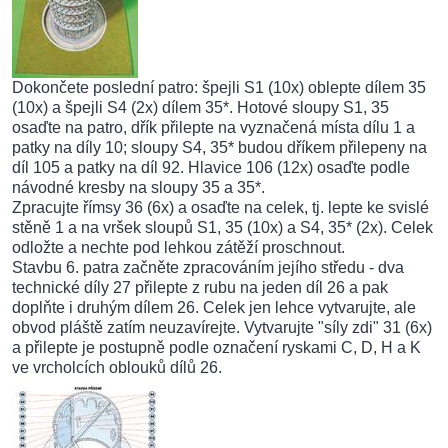
Dokončete poslední patro: špejli S1 (10x) oblepte dílem 35
(10x) a špejli S4 (2x) dílem 35*. Hotové sloupy S1, 35
osaďte na patro, dřík přilepte na vyznačená místa dílu 1 a
patky na díly 10; sloupy S4, 35* budou dříkem přilepeny na
díl 105 a patky na díl 92. Hlavice 106 (12x) osaďte podle
návodné kresby na sloupy 35 a 35*.
Zpracujte římsy 36 (6x) a osaďte na celek, tj. lepte ke svislé
stěně 1 a na vršek sloupů S1, 35 (10x) a S4, 35* (2x). Celek
odložte a nechte pod lehkou zátěží proschnout.
Stavbu 6. patra začněte zpracováním jejího středu - dva
technické díly 27 přilepte z rubu na jeden díl 26 a pak
doplňte i druhým dílem 26. Celek jen lehce vytvarujte, ale
obvod pláště zatím neuzavírejte. Vytvarujte "síly zdi" 31 (6x)
a přilepte je postupně podle označení ryskami C, D, H a K
ve vrcholcích oblouků dílů 26.