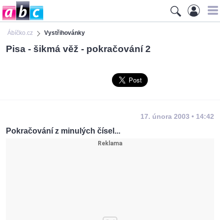
Ábíčko.cz
Vystřihovánky
Pisa - šikmá věž - pokračování 2
17. února 2003 • 14:42
Pokračování z minulých čísel...