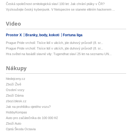
Česká společnost ornitologická slaví 100 let: Jak chrání ptáky v ČR?
Vyzkoušejte český kyberpunk. V Netspectre se stanete elitním hackerem ...
Video
Prostor X
Branky, body, kokoti
Fortuna liga
Prague Pride vrcholí: Tisíce lidí v ulicích, jde duhový průvod! (8. sr...
Prague Pride vrcholí: Tisíce lidí v ulicích, jde duhový průvod! (8. sr...
Hra světel na fasádě slavné vily: Tugendhat slaví 25 let na seznamu UN...
Nákupy
hledejceny.cz
Zboží Živě
Osobní vozy
Zboží Dáma
zbozi.blesk.cz
Jak na prohlídku ojetého vozu?
HobbyKompas
Auto pro začátečníka do 100 000 Kč
Zboží Auto
Ojetá Škoda Octavia