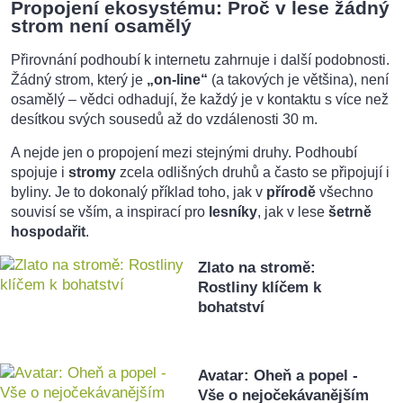
Propojení ekosystému: Proč v lese žádný
strom není osamělý
Přirovnání podhoubí k internetu zahrnuje i další podobnosti.
Žádný strom, který je
„on-line“
(a takových je většina), není
osamělý – vědci odhadují, že každý je v kontaktu s více než
desítkou svých sousedů až do vzdálenosti 30 m.
A nejde jen o propojení mezi stejnými druhy. Podhoubí
spojuje i
stromy
zcela odlišných druhů a často se připojují i
byliny. Je to dokonalý příklad toho, jak v
přírodě
všechno
souvisí se vším, a inspirací pro
lesníky
, jak v lese
šetrně
hospodařit
.
Zlato na stromě:
Rostliny klíčem k
bohatství
Avatar: Oheň a popel -
Vše o nejočekávanějším