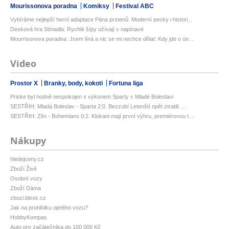
Mourissonova poradna
Komiksy
Festival ABC
Vybíráme nejlepší herní adaptace Pána prstenů. Moderní pecky i histori...
Desková hra Stínadla: Rychlé šípy ožívají v napínavé
Mourrisonova poradna: Jsem líná a nic se mi nechce dělat: Kdy jde o ún...
Video
Prostor X
Branky, body, kokoti
Fortuna liga
Priske byl hodně nespokojen s výkonem Sparty v Mladé Boleslavi
SESTŘIH: Mladá Boleslav - Sparta 2:0. Bezzubí Letenští opět ztratili. ...
SESTŘIH: Zlín - Bohemians 0:2. Klokani mají první výhru, premiérovou t...
Nákupy
hledejceny.cz
Zboží Živě
Osobní vozy
Zboží Dáma
zbozi.blesk.cz
Jak na prohlídku ojetého vozu?
HobbyKompas
Auto pro začátečníka do 100 000 Kč