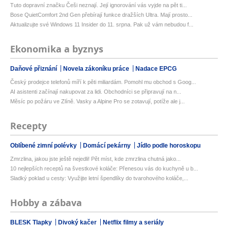
Tuto dopravní značku Češi neznají. Její ignorování vás vyjde na pět ti...
Bose QuietComfort 2nd Gen přebírají funkce dražších Ultra. Mají prosto...
Aktualizujte své Windows 11 Insider do 11. srpna. Pak už vám nebudou f...
Ekonomika a byznys
Daňové přiznání
Novela zákoníku práce
Nadace EPCG
Český prodejce telefonů míří k pěti miliardám. Pomohl mu obchod s Goog...
AI asistenti začínají nakupovat za lidi. Obchodníci se připravují na n...
Měsíc po požáru ve Zlíně. Vasky a Alpine Pro se zotavují, potíže ale j...
Recepty
Oblíbené zimní polévky
Domácí pekárny
Jídlo podle horoskopu
Zmrzlina, jakou jste ještě nejedli! Pět míst, kde zmrzlina chutná jako...
10 nejlepších receptů na švestkové koláče: Přenesou vás do kuchyně u b...
Sladký poklad u cesty: Využijte letní špendlíky do tvarohového koláče,...
Hobby a zábava
BLESK Tlapky
Divoký kačer
Netflix filmy a seriály