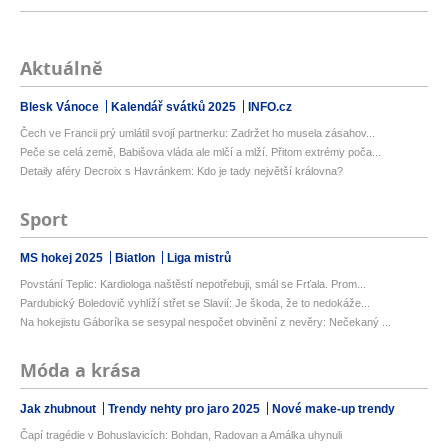
Aktuálně
Blesk Vánoce
Kalendář svátků 2025
INFO.cz
Čech ve Francii prý umlátil svojí partnerku: Zadržet ho musela zásahov...
Peče se celá země, Babišova vláda ale mlčí a mlží. Přitom extrémy poča...
Detaily aféry Decroix s Havránkem: Kdo je tady největší královna?
Sport
MS hokej 2025
Biatlon
Liga mistrů
Povstání Teplic: Kardiologa naštěstí nepotřebuji, smál se Frťala. Prom...
Pardubický Boledovič vyhlíží střet se Slavií: Je škoda, že to nedokáže...
Na hokejistu Gáboríka se sesypal nespočet obvinění z nevěry: Nečekaný ...
Móda a krása
Jak zhubnout
Trendy nehty pro jaro 2025
Nové make-up trendy
Čapí tragédie v Bohuslavicích: Bohdan, Radovan a Amálka uhynuli