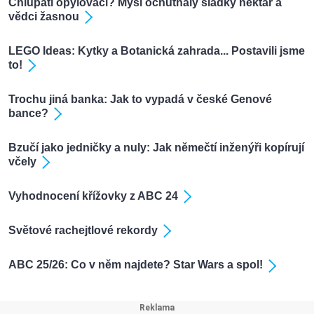
Chlupatí opylovači? Myši ochutnaly sladký nektar a
vědci žasnou
LEGO Ideas: Kytky a Botanická zahrada... Postavili jsme
to!
Trochu jiná banka: Jak to vypadá v české Genové
bance?
Bzučí jako jedničky a nuly: Jak němečtí inženýři kopírují
včely
Vyhodnocení křížovky z ABC 24
Světové rachejtlové rekordy
ABC 25/26: Co v něm najdete? Star Wars a spol!