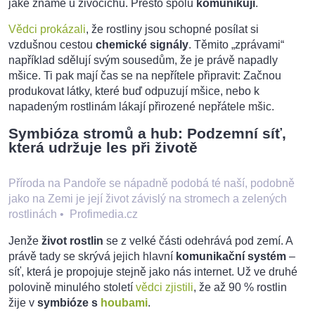
jaké známe u živočichů. Přesto spolu
komunikují
.
Vědci prokázali
, že rostliny jsou schopné posílat si
vzdušnou cestou
chemické signály
. Těmito „zprávami“
například sdělují svým sousedům, že je právě napadly
mšice. Ti pak mají čas se na nepřítele připravit: Začnou
produkovat látky, které buď odpuzují mšice, nebo k
napadeným rostlinám lákají přirozené nepřátele mšic.
Symbióza stromů a hub: Podzemní síť,
která udržuje les při životě
Příroda na Pandoře se nápadně podobá té naší, podobně
jako na Zemi je její život závislý na stromech a zelených
rostlinách
•
Profimedia.cz
Jenže
život rostlin
se z velké části odehrává pod zemí. A
právě tady se skrývá jejich hlavní
komunikační systém
–
síť, která je propojuje stejně jako nás internet. Už ve druhé
polovině minulého století
vědci zjistili
, že až 90 % rostlin
žije v
symbióze s
houbami
.