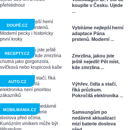
koupíte v Česku. Ujede
...
DOUPĚ.CZ
Vybíráme nejlepší herní
adaptace Pána
prstenů. Moderní ...
RECEPTY.CZ
Zmrzlina, jakou jste
ještě nejedli! Pět míst,
kde zmrzlina ...
AUTO.CZ
Výhřev, čidla a stačí,
říká průzkum.
Pokročilá elektronika ...
MOBILMANIA.CZ
Samsungům po
nedávné aktualizaci
mizí baterie doslova
před ...