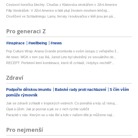
Cestovní horečka šlechty: Chuďas z Klatovska otrokářem v Jižní Americe
Filip Vondrášek: V Jižní Americe si lidé plují životem mnohem lehčeji,...
Osvěžení ve Schladmingu: Lamy, ferraty i koulovačka v létě jsou jen pá...
Pro generaci Z
#inspirace
#wellbeing
#news
Pop Culture Wrap: Ariana Grande promluvila o svém ústupu z veřejného ž...
Alt news: MGK v tom zas lítá, Jared Leto byl obviněný ze sexuálního ob...
RECEPT: Perfektní letní kombinace, které tě zchladí, i kdybys nechtěl*...
Zdraví
Podpořte dětskou imunitu
Babské rady proti nachlazení
S čím vším
pomůže rýmovník
Jak se zdravě zchladit v tropických vedrech: Co pomáhá a kdy už riskuj...
Úpal a úžeh: Jak je poznat a jak se z nich rychle vyléčit
Parazité v nás: Kterým se u nás líbí a kde v našem těle je můžeme nají...
Pro nejmenší