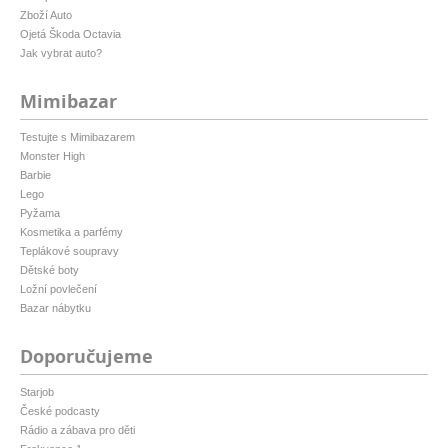
Zboží Auto
Ojetá Škoda Octavia
Jak vybrat auto?
Mimibazar
Testujte s Mimibazarem
Monster High
Barbie
Lego
Pyžama
Kosmetika a parfémy
Teplákové soupravy
Dětské boty
Ložní povlečení
Bazar nábytku
Doporučujeme
Starjob
České podcasty
Rádio a zábava pro děti