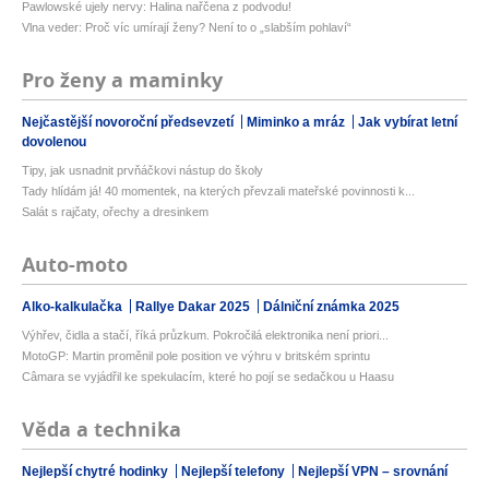
Pawlowské ujely nervy: Halina nařčena z podvodu!
Vlna veder: Proč víc umírají ženy? Není to o „slabším pohlaví“
Pro ženy a maminky
Nejčastější novoroční předsevzetí
Miminko a mráz
Jak vybírat letní
dovolenou
Tipy, jak usnadnit prvňáčkovi nástup do školy
Tady hlídám já! 40 momentek, na kterých převzali mateřské povinnosti k...
Salát s rajčaty, ořechy a dresinkem
Auto-moto
Alko-kalkulačka
Rallye Dakar 2025
Dálniční známka 2025
Výhřev, čidla a stačí, říká průzkum. Pokročilá elektronika není priori...
MotoGP: Martin proměnil pole position ve výhru v britském sprintu
Câmara se vyjádřil ke spekulacím, které ho pojí se sedačkou u Haasu
Věda a technika
Nejlepší chytré hodinky
Nejlepší telefony
Nejlepší VPN – srovnání