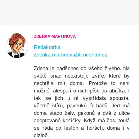
ZDEŇKA MARTINOVÁ
Redaktorka
zdenka.martinova@cncenter.cz
Zdena je nadšenec do všeho živého. Na
světě snad neexistuje zvíře, které by
nechtěla mít doma. Protože to není
možné, alespoň o nich píše do ábíčka. I
tak se jich u ní vystřídala spousta,
včetně štírů, pavouků či hadů. Teď má
doma stádo želv, gekonů a dvě z ulice
adoptované kočičky. Když má čas, toulá
se ráda po lesích a horách, doma i v
cizině.