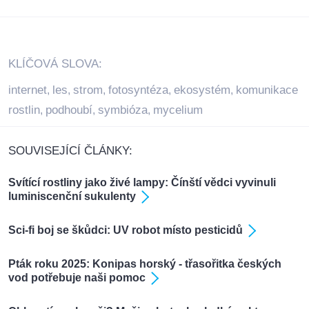
KLÍČOVÁ SLOVA:
internet
les
strom
fotosyntéza
ekosystém
komunikace
,
,
,
,
,
rostlin
podhoubí
symbióza
mycelium
,
,
,
SOUVISEJÍCÍ ČLÁNKY:
Svítící rostliny jako živé lampy: Čínští vědci vyvinuli
luminiscenční sukulenty
Sci-fi boj se škůdci: UV robot místo pesticidů
Pták roku 2025: Konipas horský - třasořitka českých
vod potřebuje naši pomoc