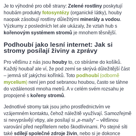
Je to výhodné pro obě strany:
Zelené rostliny
poskytují
houbám produkty
fotosyntézy
(organické látky), houby
naopak zásobují rostliny důležitými
minerály a vodou
.
Výzkumy z posledních let ale ukázaly, že vztah hub s
kořenovým systémem stromů
je mnohem těsnější.
Podhoubí jako lesní internet: Jak si
stromy posílají živiny a zprávy
Pro většinu z nás jsou
houby
to, co sbíráme do košíků.
Každý houbař ale ví, že pod zemí se skrývá důležitější část
– jemná síť jakýchsi kořínků. Toto
podhoubí
(odborně
mycelium
)
není jen pod sebranou houbou, často se táhne
do vzdálenosti mnoha metrů. A v celém svém rozsahu je
propojené s
kořeny stromů
.
Jednotlivé stromy tak jsou jeho prostřednictvím ve
vzájemném kontaktu, čehož náležitě využívají. Samozřejmě
si nevyprávějí vtipy, ale posílají si „e-maily“ – většinou
varování před nepřítelem nebo škodlivinami. Po stejné síti
také
sdílejí společné zdroje živin
, nebo si je dokonce