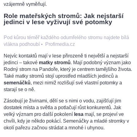
vzájemně vyměňují.
Role mateřských stromů: Jak nejstarší
jedinci v lese vyživují své potomky
Pod kůrou téměř každého odumřelého stromu najdete bílá
vlákna podhoubí
•
Profimedia.cz
Nejvíc kontaktů mají v lese přirozeně ti největší a nejstarší
jedinci – takové
matky stromů
. Mají podobný význam jako
Rodný strom na Pandoře, který je centrem tamějšího života.
Také matky stromů stojí uprostřed mladších jedinců a
semenáčků
, mezi nimiž rozlišují své vlastní potomky a
starají se o ně.
Zásobují je živinami, dělí se s nimi o vodu, zajišťují jim
dostatek místa a světla a potlačují růst konkurentů. Jak
velký význam pro další pokolení
lesa
mají, se projeví ve
chvíli, kdy je někdo pokácí. Semenáčky a mladé stromky v
okolí pařezu začnou strádat a mnohé i uhynou.