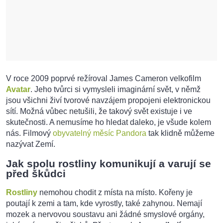
V roce 2009 poprvé režíroval James Cameron velkofilm
Avatar
. Jeho tvůrci si vymysleli imaginární svět, v němž
jsou všichni živí tvorové navzájem propojeni elektronickou
sítí. Možná vůbec netušili, že takový svět existuje i ve
skutečnosti. A nemusíme ho hledat daleko, je všude kolem
nás. Filmový
obyvatelný měsíc
Pandora
tak klidně můžeme
nazývat Zemí.
Jak spolu rostliny komunikují a varují se
před škůdci
Rostliny
nemohou chodit z místa na místo. Kořeny je
poutají k zemi a tam, kde vyrostly, také zahynou. Nemají
mozek a nervovou soustavu ani žádné smyslové orgány,