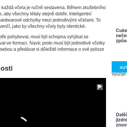
 – každá včela je ručně sestavena. Během zkušebního
e, aby všechny létaly stejně dobře. Inteligentní
hardwarové odchylky mezi jednotlivými včelami. To
venčí, jako by všechny včely byly identické.
Cuke
neček
tře pohybovat, musí být schopna vyhýbat se
způso
t ve formaci. Navíc proto musí být jednotlivé včelky
ebou a předávat si důležité informace o své poloze
osti
AU
Další
jízdn
znovu