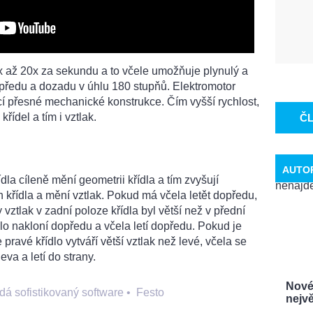
x až 20x za sekundu a to včele umožňuje plynulý a
 dopředu a dozadu v úhlu 180 stupňů. Elektromotor
cí přesné mechanické konstrukce. Čím vyšší rychlost,
křídel a tím i vztlak.
Č
AUTO
dla cíleně mění geometrii křídla a tím zvyšují
h křídla a mění vztlak. Pokud má včela letět dopředu,
 vztlak v zadní poloze křídla byl větší než v přední
ělo nakloní dopředu a včela letí dopředu. Pokud je
pravé křídlo vytváří větší vztlak než levé, včela se
va a letí do strany.
Nové 
dá sofistikovaný software
•
Festo
nejvě