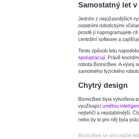
Samostatný let v
Jedním z nejúžasnějších ry
ostatními robotickými včela
prostě jí naprogramujete cí
centrální software a zajišť
Tento způsob letu napodob
spolupracují
. Právě koordin
robota BionicBee. A vývoj sof
samotného fyzického robot
Chytrý design
BionicBee byla vytvořena po
využívající
umělou inteligen
nejlehčí a nejstabilnější. 
nebo by to pro něj byla prá
BionicBee se umí otáčet ko