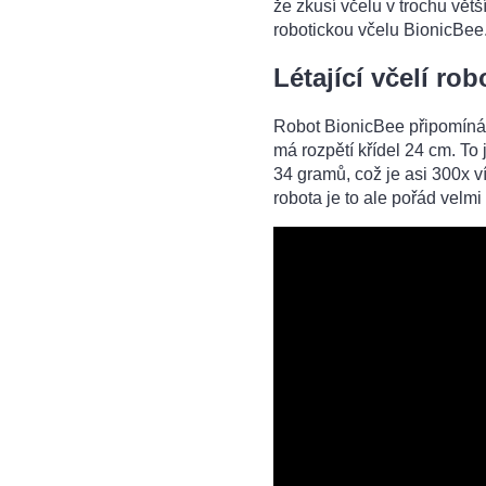
že zkusí včelu v trochu větší
robotickou včelu BionicBee
Létající včelí rob
Robot BionicBee připomíná 
má rozpětí křídel 24 cm. To
34 gramů, což je asi 300x víc
robota je to ale pořád velmi