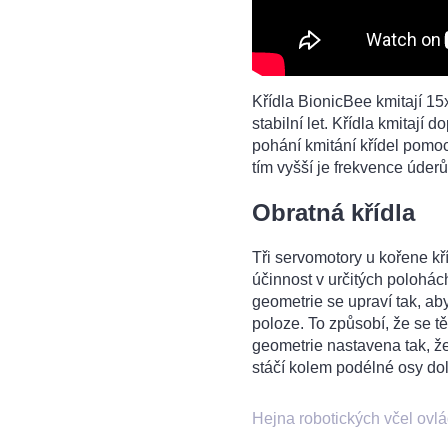
Křídla BionicBee kmitají 15
stabilní let. Křídla kmitají
pohání kmitání křídel pomo
tím vyšší je frekvence úderů 
Obratná křídla
Tři servomotory u kořene kří
účinnost v určitých polohác
geometrie se upraví tak, aby
poloze. To způsobí, že se t
geometrie nastavena tak, že 
stáčí kolem podélné osy dole
Hejna robotických včel ovlá