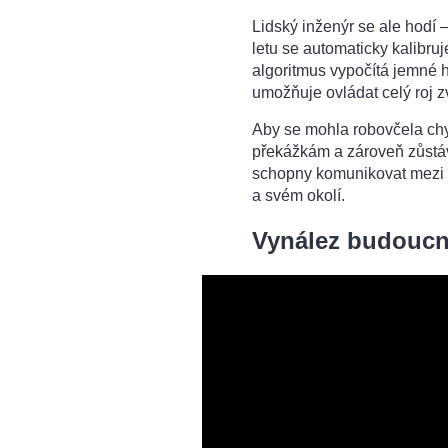
Lidský inženýr se ale hodí
letu se automaticky kalibruj
algoritmus vypočítá jemné 
umožňuje ovládat celý roj z
Aby se mohla robovčela chy
překážkám a zároveň zůstáva
schopny komunikovat mezi s
a svém okolí.
Vynález budoucn