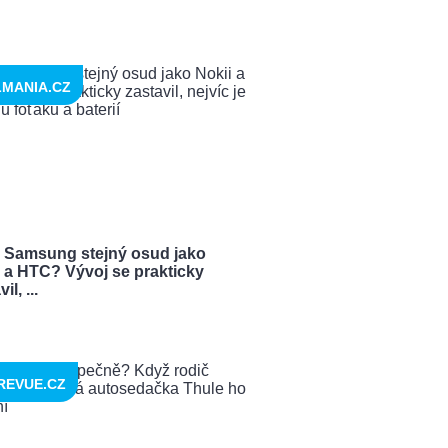
LMANIA.CZ
 Samsung stejný osud jako
i a HTC? Vývoj se prakticky
il, ...
REVUE.CZ