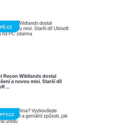
PĚ.CZ
t Recon Wildlands dostal
šení a novou misi. Starší díl
t ...
PTY.CZ