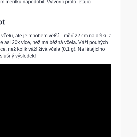
m měřítku napodobit. Vytvořili proto létající
.
ot
včelu, ale je mnohem větší – měří 22 cm na délku a
 je asi 20x více, než má běžná včela. Váží pouhých
e, než kolik váží živá včela (0,1 g). Na létajícího
 slušný výsledek!