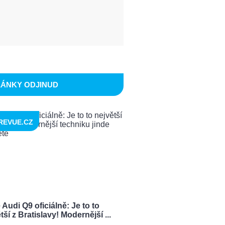
LÁNKY ODJINUD
REVUE.CZ
Audi Q9 oficiálně: Je to to
tší z Bratislavy! Modernější ...