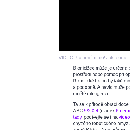
VIDEO Bio není mimo! Jak biometri
BionicBee může je určena pr
prostředí nebo pomoc při op
Robotické hejno by také moh
a podobně. A navíc může pos
umělé inteligenci.
Ta se k přírodě obrací docel
ABC
5/2024
(článek
K čemu 
tady
, podívejte se i na
video
chytrého robotického hmyz
zemědělství až po průmysl.