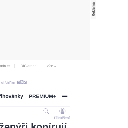
nia.cz
DIGIarena
více
 si Ábíčko
řihovánky
PREMIUM+
Přihlášení
ženýři kopírují