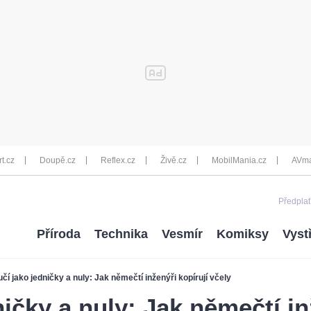
rt.cz
Doupě.cz
Reflex.cz
Živě.cz
MobilMania.cz
AVma
Předplať
Příroda
Technika
Vesmír
Komiksy
Vyst
čí jako jedničky a nuly: Jak němečtí inženýři kopírují včely
ičky a nuly: Jak němečtí in