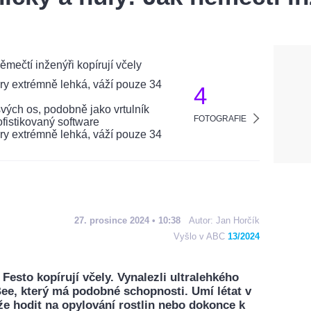
4
FOTOGRAFIE
27. prosince 2024 • 10:38
Autor:
Jan Horčík
Vyšlo v ABC
13/2024
Festo kopírují včely. Vynalezli ultralehkého
Bee, který má podobné schopnosti. Umí létat v
že hodit na opylování rostlin nebo dokonce k