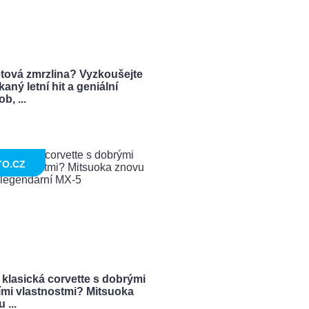
tová zmrzlina? Vyzkoušejte
aný letní hit a geniální
b, ...
TO.CZ
 klasická corvette s dobrými
ími vlastnostmi? Mitsuoka
 ...