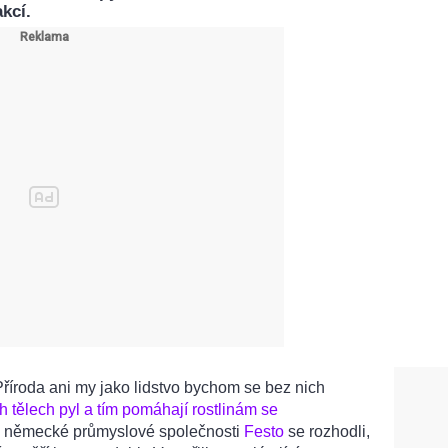
kcí.
Příroda ani my jako lidstvo bychom se bez nich
h tělech pyl a tím pomáhají rostlinám se
 z německé průmyslové společnosti
Festo
se rozhodli,