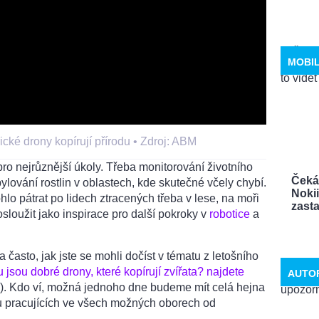
MOBI
cké drony kopírují přírodu •
Zdroj: ABM
o nejrůznější úkoly. Třeba monitorování životního
Čeká
ylování rostlin v oblastech, kde skutečné včely chybí.
Noki
lo pátrat po lidech ztracených třeba v lese, na moři
zastav
loužit jako inspirace pro další pokroky v
robotice
a
a často, jak jste se mohli dočíst v tématu z letošního
jsou dobré drony, které kopírují zvířata? najdete
AUTO
). Kdo ví, možná jednoho dne budeme mít celá hejna
u pracujících ve všech možných oborech od