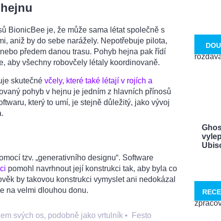
 hejnu
sů BionicBee je, že může sama létat společně s
mi, aniž by do sebe narážely. Nepotřebuje pilota,
DOU
l nebo předem danou trasu. Pohyb hejna pak řídí
uje, aby všechny robovčely létaly koordinovaně.
uje skutečné
včely, které také létají v rojích a
ovaný pohyb v hejnu je jedním z hlavních přínosů
twaru, který to umí, je stejně důležitý, jako vývoj
a.
Ghos
vylep
Ubisof
mocí tzv. „generativního designu“. Software
ci
pomohl navrhnout její konstrukci tak, aby byla co
Člověk by takovou konstrukci vymyslet ani nedokázal
ce na velmi dlouhou donu.
RECE
lem svých os, podobně jako vrtulník
•
Festo