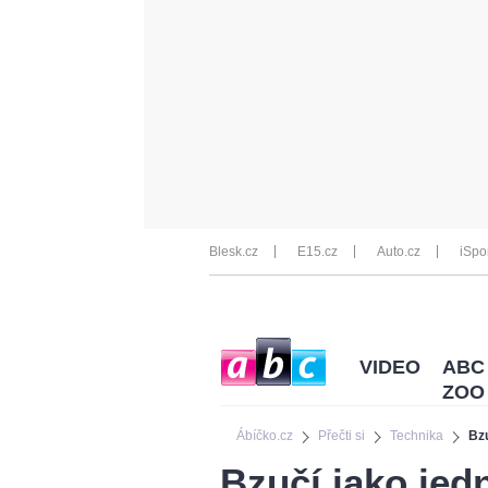
Blesk.cz
E15.cz
Auto.cz
iSpo
VIDEO
ABC
ZOO
Ábíčko.cz
Přečti si
Technika
Bzu
Bzučí jako jedn