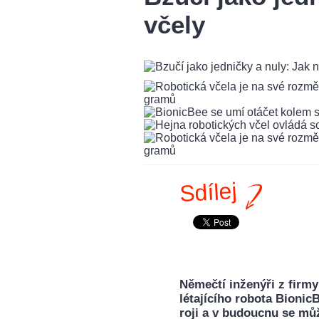
včely
Sdílej
Němečtí inženýři z firmy 
létajícího robota Bionic
roji a v budoucnu se mů