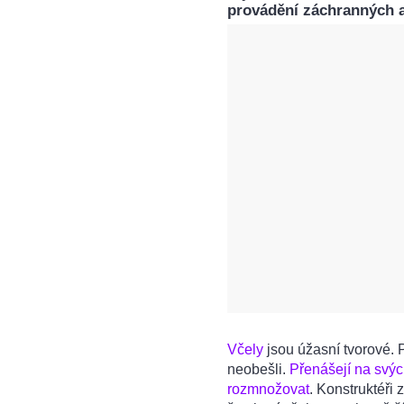
provádění záchranných a
Včely
jsou úžasní tvorové. 
neobešli.
Přenášejí na svýc
rozmnožovat
. Konstruktéři