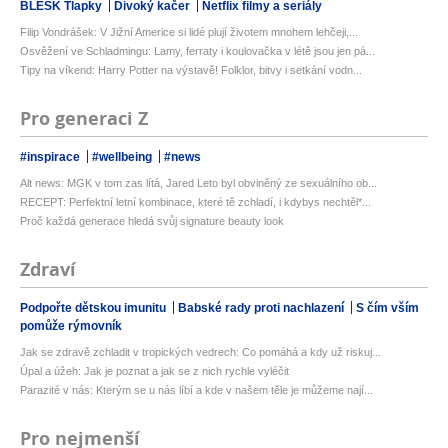
BLESK Tlapky
Divoký kačer
Netflix filmy a seriály
Filip Vondrášek: V Jižní Americe si lidé plují životem mnohem lehčeji,...
Osvěžení ve Schladmingu: Lamy, ferraty i koulovačka v létě jsou jen pá...
Tipy na víkend: Harry Potter na výstavě! Folklor, bitvy i setkání vodn...
Pro generaci Z
#inspirace
#wellbeing
#news
Alt news: MGK v tom zas lítá, Jared Leto byl obviněný ze sexuálního ob...
RECEPT: Perfektní letní kombinace, které tě zchladí, i kdybys nechtěl*...
Proč každá generace hledá svůj signature beauty look
Zdraví
Podpořte dětskou imunitu
Babské rady proti nachlazení
S čím vším
pomůže rýmovník
Jak se zdravě zchladit v tropických vedrech: Co pomáhá a kdy už riskuj...
Úpal a úžeh: Jak je poznat a jak se z nich rychle vyléčit
Parazité v nás: Kterým se u nás líbí a kde v našem těle je můžeme nají...
Pro nejmenší