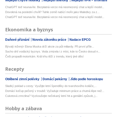
Nejlepší chytré hodinky
Nejlepší telefony
Nejlepší VPN – srovnání
ChatGPT teď neunavíte. Bezplatná verze má neomezený chat a lepší model...
Dovolená na poslední chvíli? Tahle země nabízí moře jako Maledivy za z...
ChatGPT teď neunavíte. Bezplatná verze má neomezený chat a lepší model...
Ekonomika a byznys
Daňové přiznání
Novela zákoníku práce
Nadace EPCG
Bývalý inženýr Elona Muska drží akcie za půl miliardy. Při první příle...
Sucho drtí vodácký byznys. Voda zmizela i z míst, kde to Česko dosud n...
Češi propadli motorkám. Král trhu těží z trendu, který jiné děsí
Recepty
Oblíbené zimní polévky
Domácí pekárny
Jídlo podle horoskopu
Sladký poklad u cesty: Využijte letní špendlíky do tvarohového koláče,...
Domácí kečup pečený v troubě: Vyžaduje minimum práce a chutná lépe než...
Cuketová zmrzlina? Vyzkoušejte nečekaný letní hit a geniální způsob, j...
Hobby a zábava