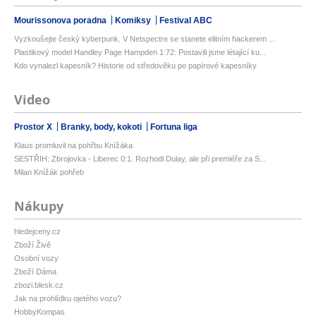
Mourissonova poradna
Komiksy
Festival ABC
Vyzkoušejte český kyberpunk. V Netspectre se stanete elitním hackerem ...
Plastikový model Handley Page Hampden 1:72: Postavili jsme létající ku...
Kdo vynalezl kapesník? Historie od středověku po papírové kapesníky
Video
Prostor X
Branky, body, kokoti
Fortuna liga
Klaus promluvil na pohřbu Knížáka
SESTŘIH: Zbrojovka - Liberec 0:1. Rozhodl Dulay, ale při premiéře za S...
Milan Knížák pohřeb
Nákupy
hledejceny.cz
Zboží Živě
Osobní vozy
Zboží Dáma
zbozi.blesk.cz
Jak na prohlídku ojetého vozu?
HobbyKompas