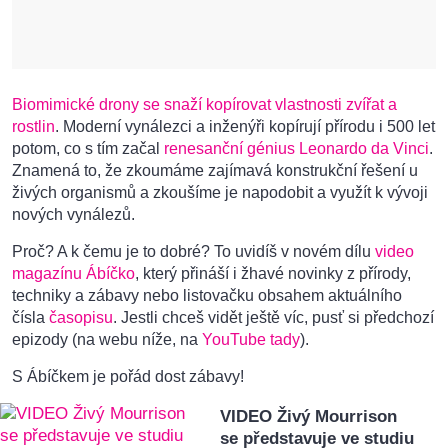
Biomimické drony se snaží kopírovat vlastnosti zvířat a
rostlin
. Moderní vynálezci a inženýři kopírují přírodu i 500 let
potom, co s tím začal
renesanční génius Leonardo da Vinci
.
Znamená to, že zkoumáme zajímavá konstrukční řešení u
živých organismů a zkoušíme je napodobit a využít k vývoji
nových vynálezů.
Proč? A k čemu je to dobré? To uvidíš v novém dílu
video
magazínu Ábíčko
, který přináší i žhavé novinky z přírody,
techniky a zábavy nebo listovačku obsahem aktuálního
čísla
časopisu
. Jestli chceš vidět ještě víc, pusť si předchozí
epizody (na webu níže, na
YouTube tady
).
S Ábíčkem je pořád dost zábavy!
VIDEO Živý Mourrison
se představuje ve studiu