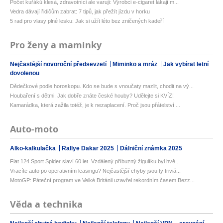
Počet kuřáků klesá, zdravotníci ale varují: Výrobci e-cigaret lákají m...
Vedra dávají řidičům zabrat: 7 tipů, jak přežít jízdu v horku
5 rad pro vlasy plné lesku: Jak si užít léto bez zničených kadeří
Pro ženy a maminky
Nejčastější novoroční předsevzetí
Miminko a mráz
Jak vybírat letní
dovolenou
Dědečkové podle horoskopu. Kdo se bude s vnoučaty mazlit, chodit na vý...
Houbaření s dětmi. Jak dobře znáte české houby? Udělejte si KVÍZ!
Kamarádka, která zažila totéž, je k nezaplacení. Proč jsou přátelství ...
Auto-moto
Alko-kalkulačka
Rallye Dakar 2025
Dálniční známka 2025
Fiat 124 Sport Spider slaví 60 let. Vzdálený příbuzný žigulíku byl hvě...
Vracíte auto po operativním leasingu? Nejčastější chyby jsou ty triviá...
MotoGP: Páteční program ve Velké Británii uzavřel rekordním časem Bezz...
Věda a technika