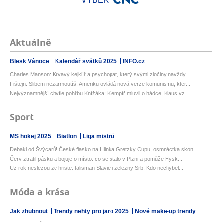
VÝBĚR
Aktuálně
Blesk Vánoce
Kalendář svátků 2025
INFO.cz
Charles Manson: Krvavý kejklíř a psychopat, který svými zločiny navždy...
Fištejn: Slibem nezarmoutíš. Ameriku ovládá nová verze komunismu, kter...
Nejvýznamnější chvíle pohřbu Knížáka: Klempíř mluvil o hádce, Klaus vz...
Sport
MS hokej 2025
Biatlon
Liga mistrů
Debakl od Švýcarů! České fiasko na Hlinka Gretzky Cupu, osmnáctka skon...
Červ ztratil pásku a bojuje o místo: co se stalo v Plzni a pomůže Hysk...
Už rok neslezou ze hřiště: talisman Slavie i železný Srb. Kdo nechyběl...
Móda a krása
Jak zhubnout
Trendy nehty pro jaro 2025
Nové make-up trendy