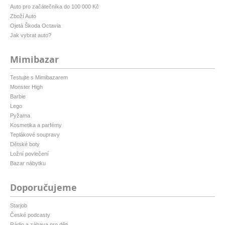
Auto pro začátečníka do 100 000 Kč
Zboží Auto
Ojetá Škoda Octavia
Jak vybrat auto?
Mimibazar
Testujte s Mimibazarem
Monster High
Barbie
Lego
Pyžama
Kosmetika a parfémy
Teplákové soupravy
Dětské boty
Ložní povlečení
Bazar nábytku
Doporučujeme
Starjob
České podcasty
Rádio a zábava pro děti