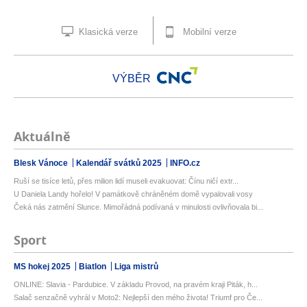
Klasická verze
Mobilní verze
VÝBĚR
Aktuálně
Blesk Vánoce
Kalendář svátků 2025
INFO.cz
Ruší se tisíce letů, přes milion lidí museli evakuovat: Čínu ničí extr...
U Daniela Landy hořelo! V památkově chráněném domě vypalovali vosy
Čeká nás zatmění Slunce. Mimořádná podívaná v minulosti ovlivňovala bi...
Sport
MS hokej 2025
Biatlon
Liga mistrů
ONLINE: Slavia - Pardubice. V základu Provod, na pravém kraji Piták, h...
Salač senzačně vyhrál v Moto2: Nejlepší den mého života! Triumf pro Če...