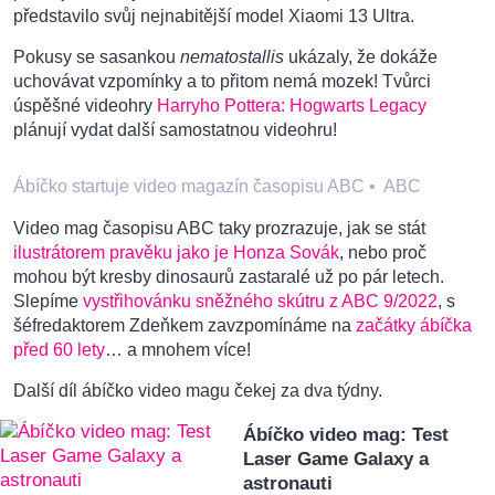
představilo svůj nejnabitější model Xiaomi 13 Ultra.
Pokusy se sasankou
nematostallis
ukázaly, že dokáže
uchovávat vzpomínky a to přitom nemá mozek! Tvůrci
úspěšné videohry
Harryho Pottera: Hogwarts Legacy
plánují vydat další samostatnou videohru!
Ábíčko startuje video magazín časopisu ABC
•
ABC
Video mag časopisu ABC taky prozrazuje, jak se stát
ilustrátorem pravěku jako je Honza Sovák
, nebo proč
mohou být kresby dinosaurů zastaralé už po pár letech.
Slepíme
vystřihovánku sněžného skútru z ABC 9/2022
, s
šéfredaktorem Zdeňkem zavzpomínáme na
začátky ábíčka
před 60 lety
… a mnohem více!
Další díl ábíčko video magu čekej za dva týdny.
Ábíčko video mag: Test
Laser Game Galaxy a
astronauti