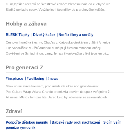
10 nejlepších receptů na švestkové koláče: Přenesou vás do kuchyně u b...
Sladký poklad u cesty: Využijte letní špendlíky do tvarohového koláče,...
Hobby a zábava
BLESK Tlapky
Divoký kačer
Netflix filmy a seriály
Cestovní horečka šlechty: Chuďas z Klatovska otrokářem v Jižní Americe
Filip Vondrášek: V Jižní Americe si lidé plují životem mnohem lehčeji,...
Osvěžení ve Schladmingu: Lamy, ferraty i koulovačka v létě jsou jen pá...
Pro generaci Z
#inspirace
#wellbeing
#news
Glow up se stává luxusem, proč mladí lidé říkají ano glow downu?
Pop Culture Wrap: Ariana Grande promluvila o svém ústupu z veřejného ž...
Alt news: MGK v tom zas lítá, Jared Leto byl obviněný ze sexuálního ob...
Zdraví
Podpořte dětskou imunitu
Babské rady proti nachlazení
S čím vším
pomůže rýmovník