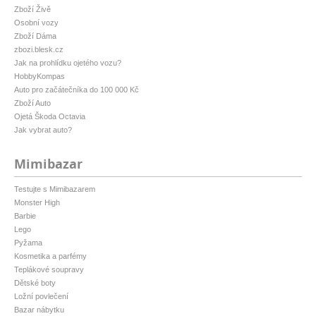
Zboží Živě
Osobní vozy
Zboží Dáma
zbozi.blesk.cz
Jak na prohlídku ojetého vozu?
HobbyKompas
Auto pro začátečníka do 100 000 Kč
Zboží Auto
Ojetá Škoda Octavia
Jak vybrat auto?
Mimibazar
Testujte s Mimibazarem
Monster High
Barbie
Lego
Pyžama
Kosmetika a parfémy
Teplákové soupravy
Dětské boty
Ložní povlečení
Bazar nábytku