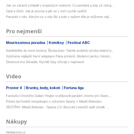
Jak se zdravě zchladit v tropických vedrech: Co pomáhá a kdy už riskuj...
Úpal a úžeh: Jak je poznat a jak se z nich rychle vyléčit
Parazité v nás: Kterým se u nás líbí a kde v našem těle je můžeme nají...
Pro nejmenší
Mourissonova poradna
Komiksy
Festival ABC
Nahlédněte do nové továrny Škoda Auto: Takhle probíhá výroba baterií p...
Vybíráme nejlepší herní adaptace Pána prstenů. Moderní pecky i histori...
Desková hra Stínadla: Rychlé šípy ožívají v napínavé
Video
Prostor X
Branky, body, kokoti
Fortuna liga
Fanoušci čínského Dalian Yingbo si připravili parádní choreo pro Stanc...
Priske byl hodně nespokojen s výkonem Sparty v Mladé Boleslavi
SESTŘIH: Mladá Boleslav - Sparta 2:0. Bezzubí Letenští opět ztratili. ...
Nákupy
hledejceny.cz