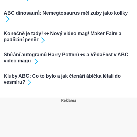
ABC dinosaurů: Nemegtosaurus měl zuby jako kolíky
Konečně je tady! 👀 Nový video mag! Maker Faire a
padělání peněz
Sbírání autogramů Harry Potterů 👀 a VědaFest v ABC
video magu
Kluby ABC: Co to bylo a jak čtenáři ábíčka létali do
vesmíru?