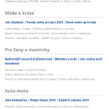
Fotbalové přestupy ONLINE: odchod Vindahla ze Sparty se blíží, míří do...
Móda a krása
Jak zhubnout
Trendy nehty pro jaro 2025
Nové make-up trendy
Další poklad z Dunaje: Z bahna vytáhli motorku i s nacistou
Marek Ztracený po životním koncertě: Závist kolegů a slova o teplém po...
Draisina, velocipéd i kostitřas: Unikátní bicykly v Muzeu Chodska
Pro ženy a maminky
Nejčastější novoroční předsevzetí
Miminko a mráz
Jak vybírat letní
dovolenou
Okurkový salát s novými brambory
Dobrý základ na dovolenou nejen u moře...
Vracejí se vám doma dokola rýmy a angíny? Chyba může být v zubním kart...
Auto-moto
Alko-kalkulačka
Rallye Dakar 2025
Dálniční známka 2025
MotoGP: Raul Fernandez si suverénně dojel pro výhru ve Velké Británii