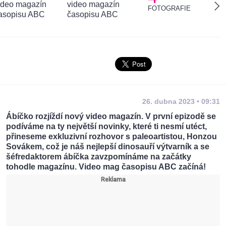
FOTOGRAFIE
26. dubna 2023 • 09:31
Ábíčko rozjíždí nový video magazín. V první epizodě se
podíváme na ty největší novinky, které ti nesmí utéct,
přineseme exkluzivní rozhovor s paleoartistou, Honzou
Sovákem, což je náš nejlepší dinosauří výtvarník a se
šéfredaktorem ábíčka zavzpomínáme na začátky
tohodle magazínu. Video mag časopisu ABC začíná!