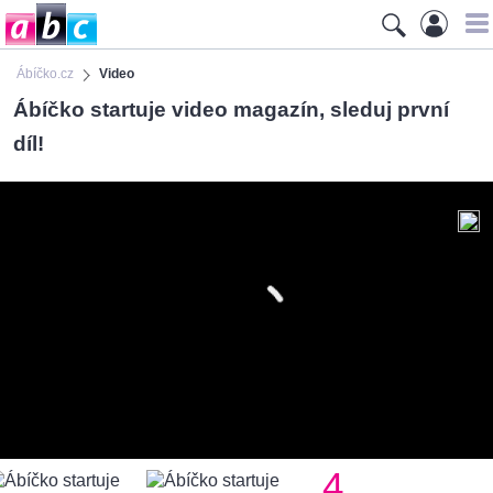
Ábíčko.cz
Video
Ábíčko startuje video magazín, sleduj první
díl!
4