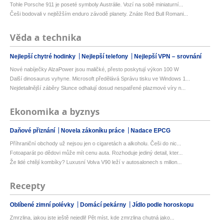
Tohle Porsche 911 je poseté symboly Austrálie. Vozí na sobě miniaturní...
Češi bodovali v nejtěžším enduro závodě planety. Znáte Red Bull Romani...
Věda a technika
Nejlepší chytré hodinky
Nejlepší telefony
Nejlepší VPN – srovnání
Nové nabíječky AlzaPower jsou maličké, přesto poskytují výkon 100 W
Další dinosaurus vyhyne. Microsoft předělává Správu tisku ve Windows 1...
Nejdetailnější záběry Slunce odhalují dosud nespatřené plazmové víry n...
Ekonomika a byznys
Daňové přiznání
Novela zákoníku práce
Nadace EPCG
Příhraniční obchody už nejsou jen o cigaretách a alkoholu. Češi do nic...
Fotoaparát po dědovi může mít cenu auta. Rozhoduje jediný detail, kter...
Že lidé chtějí kombíky? Luxusní Volva V90 leží v autosalonech s milion...
Recepty
Oblíbené zimní polévky
Domácí pekárny
Jídlo podle horoskopu
Zmrzlina, jakou jste ještě nejedli! Pět míst, kde zmrzlina chutná jako...