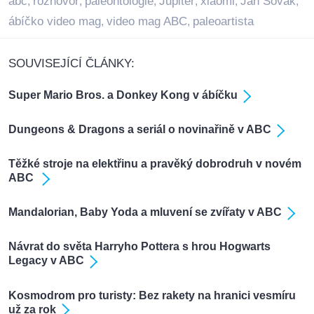
abc
rozhovor
paleontologie
Jupiter
xiaomi
Jan Sovák
,
,
,
,
,
,
ábíčko video mag
video mag ABC
paleoartista
,
,
SOUVISEJÍCÍ ČLÁNKY:
Super Mario Bros. a Donkey Kong v ábíčku
Dungeons & Dragons a seriál o novinařině v ABC
Těžké stroje na elektřinu a pravěký dobrodruh v novém
ABC
Mandalorian, Baby Yoda a mluvení se zvířaty v ABC
Návrat do světa Harryho Pottera s hrou Hogwarts
Legacy v ABC
Kosmodrom pro turisty: Bez rakety na hranici vesmíru
už za rok