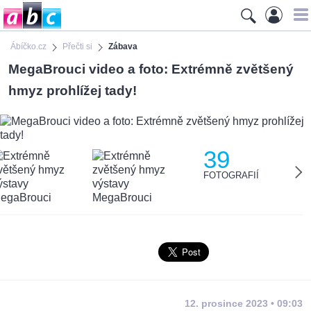
Ábíčko.cz
Přečti si
Zábava
MegaBrouci video a foto: Extrémně zvětšený
hmyz prohlížej tady!
39
FOTOGRAFIÍ
12. prosince 2023 • 09:03