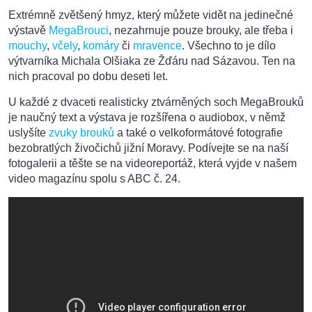
Extrémně zvětšený hmyz, který můžete vidět na jedinečné
výstavě
MegaBrouci
, nezahrnuje pouze brouky, ale třeba i
mouchy
,
včely
,
komáry
či
mravence
. Všechno to je dílo
výtvarníka Michala Olšiaka ze Žďáru nad Sázavou. Ten na
nich pracoval po dobu deseti let.
U každé z dvaceti realisticky ztvárněných soch MegaBrouků
je naučný text a výstava je rozšířena o audiobox, v němž
uslyšíte
zvuky brouků
a také o velkoformátové fotografie
bezobratlých živočichů jižní Moravy. Podívejte se na naší
fotogalerii a těšte se na videoreportáž, která vyjde v našem
video magazínu spolu s ABC č. 24.