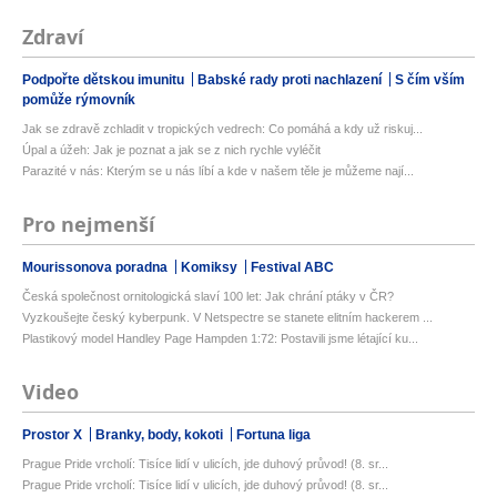
Zdraví
Podpořte dětskou imunitu
Babské rady proti nachlazení
S čím vším
pomůže rýmovník
Jak se zdravě zchladit v tropických vedrech: Co pomáhá a kdy už riskuj...
Úpal a úžeh: Jak je poznat a jak se z nich rychle vyléčit
Parazité v nás: Kterým se u nás líbí a kde v našem těle je můžeme nají...
Pro nejmenší
Mourissonova poradna
Komiksy
Festival ABC
Česká společnost ornitologická slaví 100 let: Jak chrání ptáky v ČR?
Vyzkoušejte český kyberpunk. V Netspectre se stanete elitním hackerem ...
Plastikový model Handley Page Hampden 1:72: Postavili jsme létající ku...
Video
Prostor X
Branky, body, kokoti
Fortuna liga
Prague Pride vrcholí: Tisíce lidí v ulicích, jde duhový průvod! (8. sr...
Prague Pride vrcholí: Tisíce lidí v ulicích, jde duhový průvod! (8. sr...