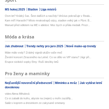
Sport
MS hokej 2025
Biatlon
Liga mistrů
Osm let? Krátký čas. Šest dalších a navždy! Vinícius pokračuje v Realu...
Kam míří Haraslín? Místo mrakodrapů oázy, stadion velký jak v Plzni. B...
Manuel před odletem na ME v atletice: Moc bych si přála medaili. Prozr...
Móda a krása
Jak zhubnout
Trendy nehty pro jaro 2025
Nové make-up trendy
Máte málo vody? Zrádný signál ukáže vaše moč
Životní koncert Ztraceného na Letné: Co se dělo ve VIP stanu? Jágr při...
Erupce sicilské sopky Etny: Ruší desítky letů
Pro ženy a maminky
Nejčastější novoroční předsevzetí
Miminko a mráz
Jak vybírat letní
dovolenou
video Alena Mihulová
Co si zabalit do kufru, abyste na (nejen) u moře zazářily...
Salát s koprem a dresinkem ze zakysané smetany