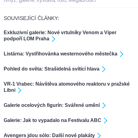
hmyz
galerie
vystava
foto
MegaBrouci
,
,
,
,
SOUVISEJÍCÍ ČLÁNKY:
Exkluzivní galerie: Nové vrtulníky Venom a Viper
podpoří LOM Praha
Listárna: Vystřihovánka westernového městečka
Pohled do světa: Strašidelná svítící hlava
VR-1 Vrabec: Návštěva atomového reaktoru v pražské
Libni
Galerie ocelových figurín: Svářené umění
Galerie: Jak to vypadalo na Festivalu ABC
Avengers jdou sólo: Další nové plakáty