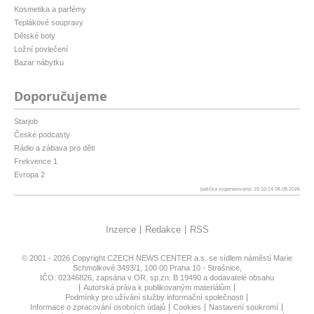
Kosmetika a parfémy
Teplákové soupravy
Dětské boty
Ložní povlečení
Bazar nábytku
Doporučujeme
Starjob
České podcasty
Rádio a zábava pro děti
Frekvence 1
Evropa 2
patička vygenerovaná: 15:10:14 08.08.2026
Inzerce
Redakce
RSS
© 2001 - 2026 Copyright
CZECH NEWS CENTER a.s.
se sídlem náměstí Marie
Schmolkové 3493/1, 100 00 Praha 10 - Strašnice,
IČO: 02346826, zapsána v OR, sp.zn. B 19490 a dodavatelé obsahu
Autorská práva k publikovaným materiálům
Podmínky pro užívání služby informační společnosti
Informace o zpracování osobních údajů
Cookies
Nastavení soukromí