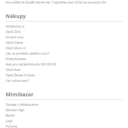
Hra světel na fasádě slavné vily: Tugendhat slaví 25 let na seznamu UN...
Nákupy
hledejceny.cz
Zboží Živě
Osobní vozy
Zboží Dáma
zbozi.blesk.cz
Jak na prohlídku ojetého vozu?
HobbyKompas
Auto pro začátečníka do 100 000 Kč
Zboží Auto
Ojetá Škoda Octavia
Jak vybrat auto?
Mimibazar
Testujte s Mimibazarem
Monster High
Barbie
Lego
Pyžama