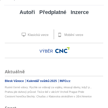
Autoři
Předplatné
Inzerce
Klasická verze
Mobilní verze
VÝBĚR
Aktuálně
Blesk Vánoce
Kalendář svátků 2025
INFO.cz
Ruské černé vdovy: Rychle se vdávají za vojáky, inkasují dávky, když p...
Prahou jde duhový průvod: Tisíce lidí v ulicích! Vrcholí Prague Pride
Cestovní horečka šlechty: Chuďas z Klatovska otrokářem v Jižní Americe