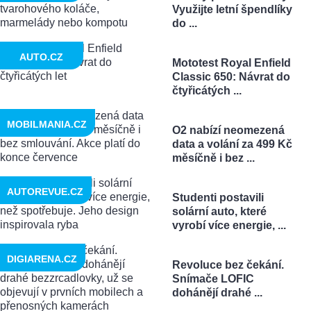
Využijte letní špendlíky
do ...
AUTO.CZ
Mototest Royal Enfield
Classic 650: Návrat do
čtyřicátých ...
MOBILMANIA.CZ
O2 nabízí neomezená
data a volání za 499 Kč
měsíčně i bez ...
AUTOREVUE.CZ
Studenti postavili
solární auto, které
vyrobí více energie, ...
DIGIARENA.CZ
Revoluce bez čekání.
Snímače LOFIC
dohánějí drahé ...