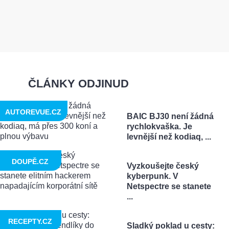
ČLÁNKY ODJINUD
AUTOREVUE.CZ
BAIC BJ30 není žádná
rychlokvaška. Je
levnější než kodiaq, ...
DOUPĚ.CZ
Vyzkoušejte český
kyberpunk. V
Netspectre se stanete
...
RECEPTY.CZ
Sladký poklad u cesty: