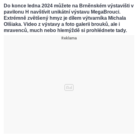
Do konce ledna 2024 můžete na Brněnském výstavišti v
pavilonu H navštívit unikátní výstavu MegaBrouci.
Extrémně zvětšený hmyz je dílem výtvarníka Michala
Olšiaka. Video z výstavy a foto galerii brouků, ale i
mravenců, much nebo hlemýždě si prohlédnete tady.