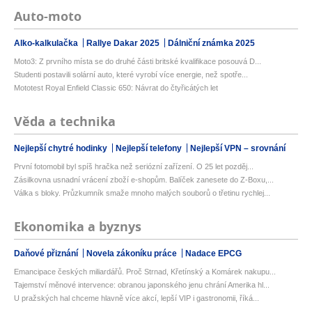
Auto-moto
Alko-kalkulačka
Rallye Dakar 2025
Dálniční známka 2025
Moto3: Z prvního místa se do druhé části britské kvalifikace posouvá D...
Studenti postavili solární auto, které vyrobí více energie, než spotře...
Mototest Royal Enfield Classic 650: Návrat do čtyřicátých let
Věda a technika
Nejlepší chytré hodinky
Nejlepší telefony
Nejlepší VPN – srovnání
První fotomobil byl spíš hračka než seriózní zařízení. O 25 let pozděj...
Zásilkovna usnadní vrácení zboží e-shopům. Balíček zanesete do Z-Boxu,...
Válka s bloky. Průzkumník smaže mnoho malých souborů o třetinu rychlej...
Ekonomika a byznys
Daňové přiznání
Novela zákoníku práce
Nadace EPCG
Emancipace českých miliardářů. Proč Strnad, Křetínský a Komárek nakupu...
Tajemství měnové intervence: obranou japonského jenu chrání Amerika hl...
U pražských hal chceme hlavně více akcí, lepší VIP i gastronomii, říká...