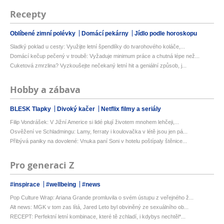
Recepty
Oblíbené zimní polévky
Domácí pekárny
Jídlo podle horoskopu
Sladký poklad u cesty: Využijte letní špendlíky do tvarohového koláče,...
Domácí kečup pečený v troubě: Vyžaduje minimum práce a chutná lépe než...
Cuketová zmrzlina? Vyzkoušejte nečekaný letní hit a geniální způsob, j...
Hobby a zábava
BLESK Tlapky
Divoký kačer
Netflix filmy a seriály
Filip Vondrášek: V Jižní Americe si lidé plují životem mnohem lehčeji,...
Osvěžení ve Schladmingu: Lamy, ferraty i koulovačka v létě jsou jen pá...
Přibývá paniky na dovolené: Vnuka paní Soni v hotelu poštípaly štěnice...
Pro generaci Z
#inspirace
#wellbeing
#news
Pop Culture Wrap: Ariana Grande promluvila o svém ústupu z veřejného ž...
Alt news: MGK v tom zas lítá, Jared Leto byl obviněný ze sexuálního ob...
RECEPT: Perfektní letní kombinace, které tě zchladí, i kdybys nechtěl*...