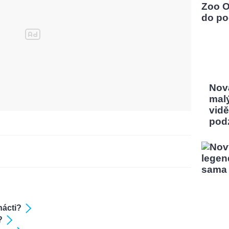
Nov
mal
vidě
pod
nácti?
?