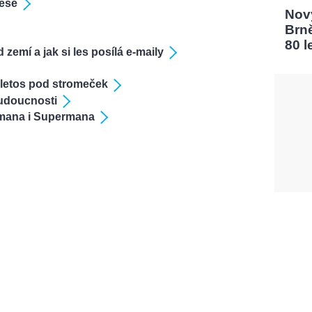
lese
Nový
Brn
80 l
 zemí a jak si les posílá e-maily
letos pod stromeček
udoucnosti
mana i Supermana