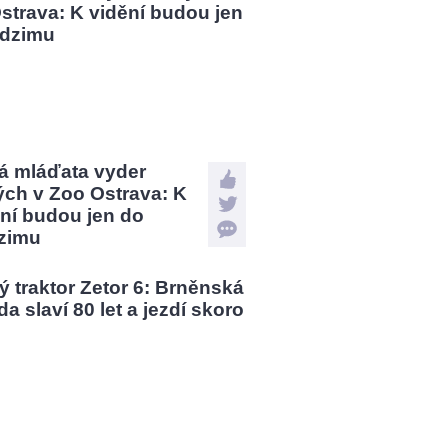
á mláďata vyder
ých v Zoo Ostrava: K
ní budou jen do
zimu