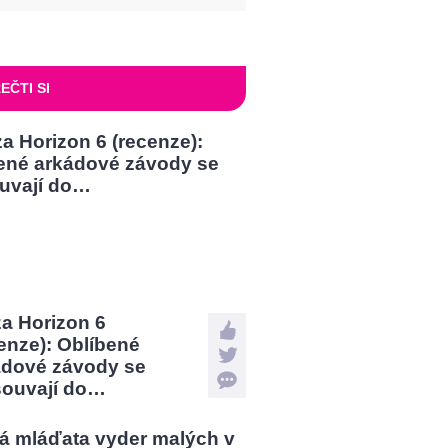
EČTI SI
a Horizon 6
enze): Oblíbené
ádové závody se
souvají do…