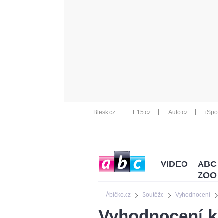
Blesk.cz
E15.cz
Auto.cz
iSpo
VIDEO
ABC
ZOO
Ábíčko.cz
Soutěže
Vyhodnocení
Vyhodnocení k