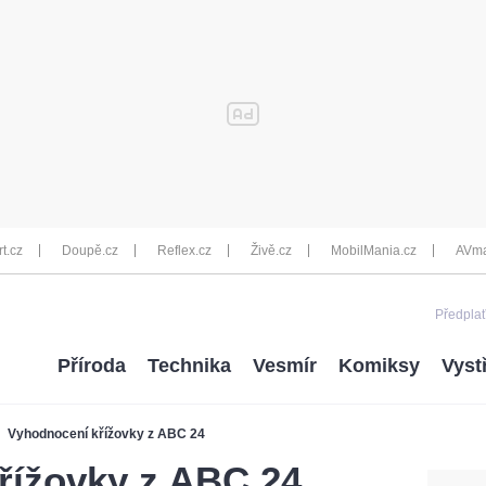
rt.cz
Doupě.cz
Reflex.cz
Živě.cz
MobilMania.cz
AVma
Předplať
Příroda
Technika
Vesmír
Komiksy
Vyst
Vyhodnocení křížovky z ABC 24
řížovky z ABC 24