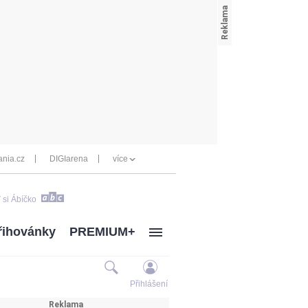
nia.cz
DIGIarena
více
 si Ábíčko
řihovánky
PREMIUM+
Přihlášení