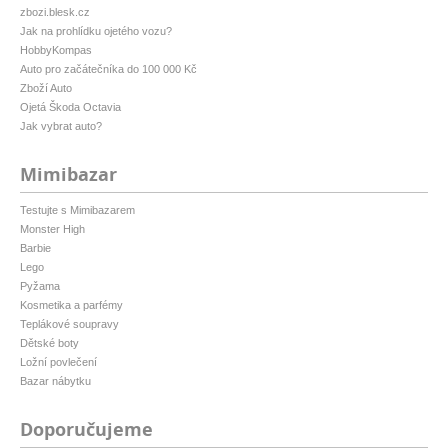
zbozi.blesk.cz
Jak na prohlídku ojetého vozu?
HobbyKompas
Auto pro začátečníka do 100 000 Kč
Zboží Auto
Ojetá Škoda Octavia
Jak vybrat auto?
Mimibazar
Testujte s Mimibazarem
Monster High
Barbie
Lego
Pyžama
Kosmetika a parfémy
Teplákové soupravy
Dětské boty
Ložní povlečení
Bazar nábytku
Doporučujeme