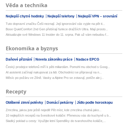
Věda a technika
Nejlepší chytré hodinky
Nejlepší telefony
Nejlepší VPN – srovnání
Tuto dopravní značku Češi neznají. Její ignorování vás vyjde na pět ti...
Bose QuietComfort 2nd Gen přebírají funkce dražších Ultra. Mají prosto...
Aktualizujte své Windows 11 Insider do 11. srpna. Pak už vám nebudou f...
Ekonomika a byznys
Daňové přiznání
Novela zákoníku práce
Nadace EPCG
Český prodejce telefonů míří k pěti miliardám. Pomohl mu obchod s Goog...
AI asistenti začínají nakupovat za lidi. Obchodníci se připravují na n...
Měsíc po požáru ve Zlíně. Vasky a Alpine Pro se zotavují, potíže ale j...
Recepty
Oblíbené zimní polévky
Domácí pekárny
Jídlo podle horoskopu
Zmrzlina, jakou jste ještě nejedli! Pět míst, kde zmrzlina chutná jako...
10 nejlepších receptů na švestkové koláče: Přenesou vás do kuchyně u b...
Sladký poklad u cesty: Využijte letní špendlíky do tvarohového koláče,...