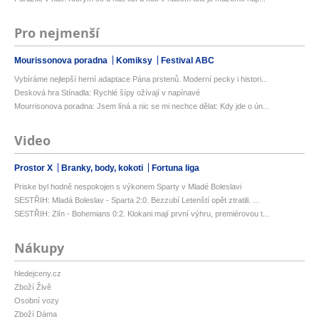
Pro nejmenší
Mourissonova poradna
Komiksy
Festival ABC
Vybíráme nejlepší herní adaptace Pána prstenů. Moderní pecky i histori...
Desková hra Stínadla: Rychlé šípy ožívají v napínavé
Mourrisonova poradna: Jsem líná a nic se mi nechce dělat: Kdy jde o ún...
Video
Prostor X
Branky, body, kokoti
Fortuna liga
Priske byl hodně nespokojen s výkonem Sparty v Mladé Boleslavi
SESTŘIH: Mladá Boleslav - Sparta 2:0. Bezzubí Letenští opět ztratili. ...
SESTŘIH: Zlín - Bohemians 0:2. Klokani mají první výhru, premiérovou t...
Nákupy
hledejceny.cz
Zboží Živě
Osobní vozy
Zboží Dáma