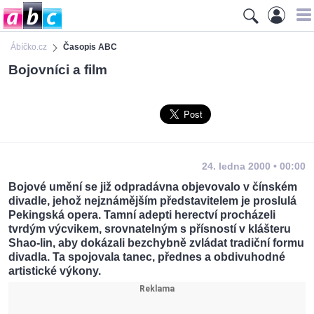
Ábíčko.cz
Časopis ABC
Bojovníci a film
24. ledna 2000 • 00:00
Bojové umění se již odpradávna objevovalo v čínském
divadle, jehož nejznámějším představitelem je proslulá
Pekingská opera. Tamní adepti herectví procházeli
tvrdým výcvikem, srovnatelným s přísností v klášteru
Shao-lin, aby dokázali bezchybně zvládat tradiční formu
divadla. Ta spojovala tanec, přednes a obdivuhodné
artistické výkony.