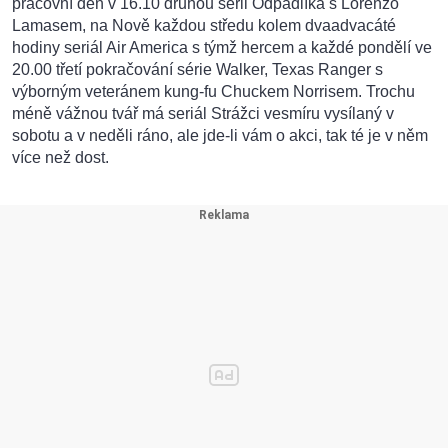
pracovní den v 16.10 druhou sérii Odpadlíka s Lorenzo
Lamasem, na Nově každou středu kolem dvaadvacáté
hodiny seriál Air America s týmž hercem a každé pondělí ve
20.00 třetí pokračování série Walker, Texas Ranger s
výborným veteránem kung-fu Chuckem Norrisem. Trochu
méně vážnou tvář má seriál Strážci vesmíru vysílaný v
sobotu a v neděli ráno, ale jde-li vám o akci, tak té je v něm
více než dost.