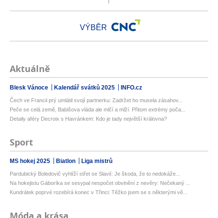
VÝBĚR
Aktuálně
Blesk Vánoce
Kalendář svátků 2025
INFO.cz
Čech ve Francii prý umlátil svojí partnerku: Zadržet ho musela zásahov...
Peče se celá země, Babišova vláda ale mlčí a mlží. Přitom extrémy poča...
Detaily aféry Decroix s Havránkem: Kdo je tady největší královna?
Sport
MS hokej 2025
Biatlon
Liga mistrů
Pardubický Boledovič vyhlíží střet se Slavií: Je škoda, že to nedokáže...
Na hokejistu Gáboríka se sesypal nespočet obvinění z nevěry: Nečekaný ...
Kundrátek poprvé rozebírá konec v Třinci: Těžko jsem se s některými vě...
Móda a krása