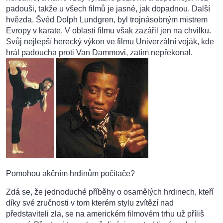
padouši, takže u všech filmů je jasné, jak dopadnou. Další
hvězda, Švéd Dolph Lundgren, byl trojnásobným mistrem
Evropy v karate. V oblasti filmu však zazářil jen na chvilku.
Svůj nejlepší herecký výkon ve filmu Univerzální voják, kde
hrál padoucha proti Van Dammovi, zatím nepřekonal.
Pomohou akčním hrdinům počítače?
Zdá se, že jednoduché příběhy o osamělých hrdinech, kteří
díky své zručnosti v tom kterém stylu zvítězí nad
představiteli zla, se na americkém filmovém trhu už příliš