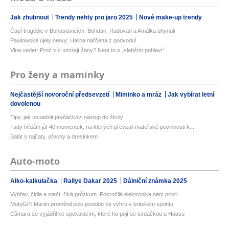
Jak zhubnout
Trendy nehty pro jaro 2025
Nové make-up trendy
Čapí tragédie v Bohuslavicích: Bohdan, Radovan a Amálka uhynuli
Pawlowské ujely nervy: Halina nařčena z podvodu!
Vlna veder: Proč víc umírají ženy? Není to o „slabším pohlaví“
Pro ženy a maminky
Nejčastější novoroční předsevzetí
Miminko a mráz
Jak vybírat letní
dovolenou
Tipy, jak usnadnit prvňáčkovi nástup do školy
Tady hlídám já! 40 momentek, na kterých převzali mateřské povinnosti k...
Salát s rajčaty, ořechy a dresinkem
Auto-moto
Alko-kalkulačka
Rallye Dakar 2025
Dálniční známka 2025
Výhřev, čidla a stačí, říká průzkum. Pokročilá elektronika není priori...
MotoGP: Martin proměnil pole position ve výhru v britském sprintu
Câmara se vyjádřil ke spekulacím, které ho pojí se sedačkou u Haasu