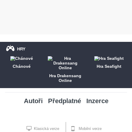
HRY
Chánové
Hra Seafight
Hra Drakensang
Online
Autoři
Předplatné
Inzerce
Klasická verze
Mobilní verze