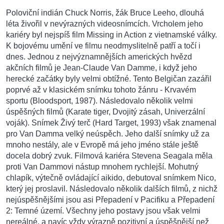
Poloviční indián Chuck Norris, žák Bruce Leeho, dlouhá
léta živořil v nevýrazných videosnímcích. Vrcholem jeho
kariéry byl nejspíš film Missing in Action z vietnamské války.
K bojovému umění ve filmu neodmyslitelně patří a točí i
dnes. Jednou z nejvýznamnějších amerických hvězd
akčních filmů je Jean-Claude Van Damme, i když jeho
herecké začátky byly velmi obtížné. Tento Belgičan zazářil
poprvé až v klasickém snímku tohoto žánru - Krvavém
sportu (Bloodsport, 1987). Následovalo několik velmi
úspěšných filmů (Karate tiger, Dvojitý zásah, Univerzální
voják). Snímek Živý terč (Hard Target, 1993) však znamenal
pro Van Damma velký neúspěch. Jeho další snímky už za
mnoho nestály, ale v Evropě má jeho jméno stále ještě
docela dobrý zvuk. Filmová kariéra Stevena Seagala měla
proti Van Dammovi nástup mnohem rychlejší. Mohutný
chlapík, výtečně ovládající aikido, debutoval snímkem Nico,
který jej proslavil. Následovalo několik dalších filmů, z nichž
nejúspěšnějšími jsou asi Přepadení v Pacifiku a Přepadení
2: Temné území. Všechny jeho postavy jsou však velmi
nereálné, a navíc vždy výrazně pozitivní a úspěšnější než