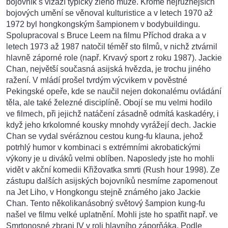
bojovník s vizáží typicky zlého muže. Kromě nejrůznějších
bojových umění se věnoval kulturistice a v letech 1970 až
1972 byl hongkongským šampionem v bodybuildingu.
Spolupracoval s Bruce Leem na filmu Příchod draka a v
letech 1973 až 1987 natočil téměř sto filmů, v nichž ztvárnil
hlavně záporné role (např. Krvavý sport z roku 1987). Jackie
Chan, největší současná asijská hvězda, je trochu jiného
ražení. V mládí prošel tvrdým výcvikem v pověstné
Pekingské opeře, kde se naučil nejen dokonalému ovládání
těla, ale také železné disciplíně. Obojí se mu velmi hodilo
ve filmech, při jejichž natáčení zásadně odmítá kaskadéry, i
když jeho krkolomné kousky mnohdy vyrážejí dech. Jackie
Chan se vydal svéráznou cestou kung-fu klauna, jehož
potrhlý humor v kombinaci s extrémními akrobatickými
výkony je u diváků velmi oblíben. Naposledy jste ho mohli
vidět v akční komedii Křižovatka smrti (Rush hour 1998). Ze
zástupu dalších asijských bojovníků nesmíme zapomenout
na Jet Liho, v Hongkongu stejně známého jako Jackie
Chan. Tento několikanásobný světový šampion kung-fu
našel ve filmu velké uplatnění. Mohli jste ho spatřit např. ve
Smrtonosné zbrani IV v roli hlavního záporňáka. Podle