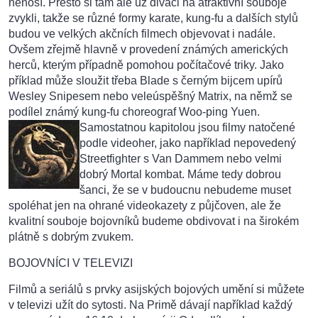
nenosí. Přesto si tam ale už diváci na atraktivní souboje
zvykli, takže se různé formy karate, kung-fu a dalších stylů
budou ve velkých akčních filmech objevovat i nadále.
Ovšem zřejmě hlavně v provedení známých amerických
herců, kterým případně pomohou počítačové triky. Jako
příklad může sloužit třeba Blade s černým bijcem upírů
Wesley Snipesem nebo veleúspěšný Matrix, na němž se
podílel známý kung-fu choreograf Woo-ping Yuen.
Samostatnou kapitolou jsou filmy natočené
podle videoher, jako například nepovedený
Streetfighter s Van Dammem nebo velmi
dobrý Mortal kombat. Máme tedy dobrou
šanci, že se v budoucnu nebudeme muset
spoléhat jen na ohrané videokazety z půjčoven, ale že
kvalitní souboje bojovníků budeme obdivovat i na širokém
plátně s dobrým zvukem.
BOJOVNÍCI V TELEVIZI
Filmů a seriálů s prvky asijských bojových umění si můžete
v televizi užít do sytosti. Na Primě dávají například každý