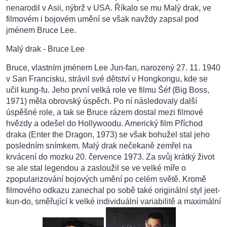
nenarodil v Asii, nýbrž v USA. Říkalo se mu Malý drak, ve
filmovém i bojovém umění se však navždy zapsal pod
jménem Bruce Lee.
Malý drak - Bruce Lee
Bruce, vlastním jménem Lee Jun-fan, narozený 27. 11. 1940
v San Francisku, strávil své dětství v Hongkongu, kde se
učil kung-fu. Jeho první velká role ve filmu Šéf (Big Boss,
1971) měla obrovský úspěch. Po ní následovaly další
úspěšné role, a tak se Bruce rázem dostal mezi filmové
hvězdy a odešel do Hollywoodu. Americký film Příchod
draka (Enter the Dragon, 1973) se však bohužel stal jeho
posledním snímkem. Malý drak nečekaně zemřel na
krvácení do mozku 20. července 1973. Za svůj krátký život
se ale stal legendou a zasloužil se ve velké míře o
zpopularizování bojových umění po celém světě. Kromě
filmového odkazu zanechal po sobě také originální styl jeet-
kun-do, směřující k velké individuální variabilitě a maximální