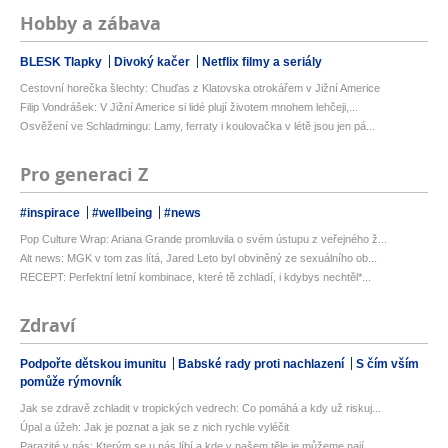
Hobby a zábava
BLESK Tlapky
Divoký kačer
Netflix filmy a seriály
Cestovní horečka šlechty: Chuďas z Klatovska otrokářem v Jižní Americe
Filip Vondrášek: V Jižní Americe si lidé plují životem mnohem lehčeji,...
Osvěžení ve Schladmingu: Lamy, ferraty i koulovačka v létě jsou jen pá...
Pro generaci Z
#inspirace
#wellbeing
#news
Pop Culture Wrap: Ariana Grande promluvila o svém ústupu z veřejného ž...
Alt news: MGK v tom zas lítá, Jared Leto byl obviněný ze sexuálního ob...
RECEPT: Perfektní letní kombinace, které tě zchladí, i kdybys nechtěl*...
Zdraví
Podpořte dětskou imunitu
Babské rady proti nachlazení
S čím vším
pomůže rýmovník
Jak se zdravě zchladit v tropických vedrech: Co pomáhá a kdy už riskuj...
Úpal a úžeh: Jak je poznat a jak se z nich rychle vyléčit
Parazité v nás: Kterým se u nás líbí a kde v našem těle je můžeme nají...