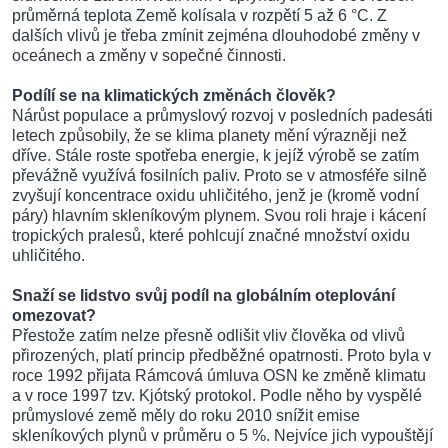
průměrná teplota Země kolísala v rozpětí 5 až 6 °C. Z
dalších vlivů je třeba zmínit zejména dlouhodobé změny v
oceánech a změny v sopečné činnosti.
Podílí se na klimatických změnách člověk?
Nárůst populace a průmyslový rozvoj v posledních padesáti
letech způsobily, že se klima planety mění výrazněji než
dříve. Stále roste spotřeba energie, k jejíž výrobě se zatím
převážně využívá fosilních paliv. Proto se v atmosféře silně
zvyšují koncentrace oxidu uhličitého, jenž je (kromě vodní
páry) hlavním skleníkovým plynem. Svou roli hraje i kácení
tropických pralesů, které pohlcují značné množství oxidu
uhličitého.
Snaží se lidstvo svůj podíl na globálním oteplování
omezovat?
Přestože zatím nelze přesně odlišit vliv člověka od vlivů
přirozených, platí princip předběžné opatrnosti. Proto byla v
roce 1992 přijata Rámcová úmluva OSN ke změně klimatu
a v roce 1997 tzv. Kjótský protokol. Podle něho by vyspělé
průmyslové země měly do roku 2010 snížit emise
skleníkových plynů v průměru o 5 %. Nejvíce jich vypouštějí