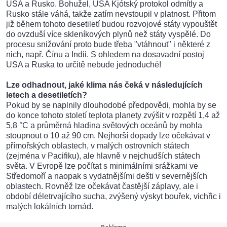
USA a Rusko. Bohužel, USA Kjótský protokol odmítly a
Rusko stále váhá, takže zatím nevstoupil v platnost. Přitom
již během tohoto desetiletí budou rozvojové státy vypouštět
do ovzduší více skleníkových plynů než státy vyspělé. Do
procesu snižování proto bude třeba "vtáhnout" i některé z
nich, např. Čínu a Indii. S ohledem na dosavadní postoj
USA a Ruska to určitě nebude jednoduché!
Lze odhadnout, jaké klima nás čeká v následujících
letech a desetiletích?
Pokud by se naplnily dlouhodobé předpovědi, mohla by se
do konce tohoto století teplota planety zvýšit v rozpětí 1,4 až
5,8 °C a průměrná hladina světových oceánů by mohla
stoupnout o 10 až 90 cm. Nejhorší dopady lze očekávat v
přímořských oblastech, v malých ostrovních státech
(zejména v Pacifiku), ale hlavně v nejchudších státech
světa. V Evropě lze počítat s minimálními srážkami ve
Středomoří a naopak s vydatnějšími dešti v severnějších
oblastech. Rovněž lze očekávat častější záplavy, ale i
období déletrvajícího sucha, zvýšený výskyt bouřek, vichřic i
malých lokálních tornád.