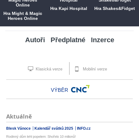
Hra Kapi Hospital
Hra Shakes&Fidget
Hra Might & Magic
Heroes Online
Autoři
Předplatné
Inzerce
Klasická verze
Mobilní verze
VÝBĚR
Aktuálně
Blesk Vánoce
Kalendář svátků 2025
INFO.cz
Rodinný dům lehl popelem: Shořelo 10 milionů!