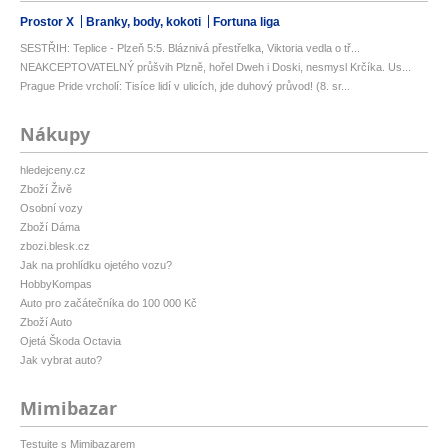
Prostor X
Branky, body, kokoti
Fortuna liga
SESTŘIH: Teplice - Plzeň 5:5. Bláznivá přestřelka, Viktoria vedla o tř...
NEAKCEPTOVATELNÝ průšvih Plzně, hořel Dweh i Doski, nesmysl Krčíka. Us...
Prague Pride vrcholí: Tisíce lidí v ulicích, jde duhový průvod! (8. sr...
Nákupy
hledejceny.cz
Zboží Živě
Osobní vozy
Zboží Dáma
zbozi.blesk.cz
Jak na prohlídku ojetého vozu?
HobbyKompas
Auto pro začátečníka do 100 000 Kč
Zboží Auto
Ojetá Škoda Octavia
Jak vybrat auto?
Mimibazar
Testujte s Mimibazarem