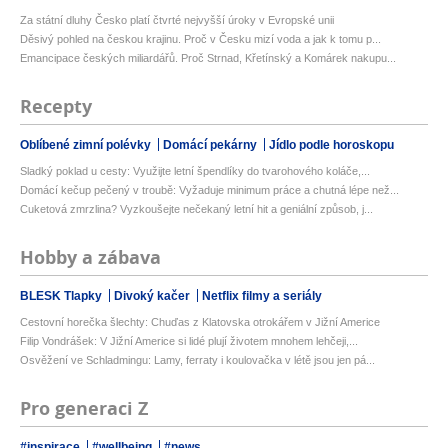
Za státní dluhy Česko platí čtvrté nejvyšší úroky v Evropské unii
Děsivý pohled na českou krajinu. Proč v Česku mizí voda a jak k tomu p...
Emancipace českých miliardářů. Proč Strnad, Křetínský a Komárek nakupu...
Recepty
Oblíbené zimní polévky
Domácí pekárny
Jídlo podle horoskopu
Sladký poklad u cesty: Využijte letní špendlíky do tvarohového koláče,...
Domácí kečup pečený v troubě: Vyžaduje minimum práce a chutná lépe než...
Cuketová zmrzlina? Vyzkoušejte nečekaný letní hit a geniální způsob, j...
Hobby a zábava
BLESK Tlapky
Divoký kačer
Netflix filmy a seriály
Cestovní horečka šlechty: Chuďas z Klatovska otrokářem v Jižní Americe
Filip Vondrášek: V Jižní Americe si lidé plují životem mnohem lehčeji,...
Osvěžení ve Schladmingu: Lamy, ferraty i koulovačka v létě jsou jen pá...
Pro generaci Z
#inspirace
#wellbeing
#news