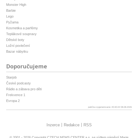
Monster High
Barbie
Lego
Pyžama
Kosmetika a parfémy
Teplákové soupravy
Dětské boty
Ložní povlečení
Bazar nábytku
Doporučujeme
Starjob
České podcasty
Rádio a zábava pro děti
Frekvence 1
Evropa 2
patička vygenerovaná: 20:40:22 08.08.2026
Inzerce
Redakce
RSS
© 2001 - 2026 Copyright
CZECH NEWS CENTER a.s.
se sídlem náměstí Marie