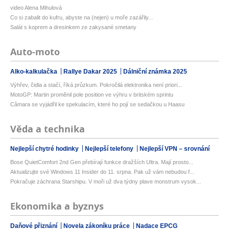
video Alena Mihulová
Co si zabalit do kufru, abyste na (nejen) u moře zazářily...
Salát s koprem a dresinkem ze zakysané smetany
Auto-moto
Alko-kalkulačka
Rallye Dakar 2025
Dálniční známka 2025
Výhřev, čidla a stačí, říká průzkum. Pokročilá elektronika není priori...
MotoGP: Martin proměnil pole position ve výhru v britském sprintu
Câmara se vyjádřil ke spekulacím, které ho pojí se sedačkou u Haasu
Věda a technika
Nejlepší chytré hodinky
Nejlepší telefony
Nejlepší VPN – srovnání
Bose QuietComfort 2nd Gen přebírají funkce dražších Ultra. Mají prosto...
Aktualizujte své Windows 11 Insider do 11. srpna. Pak už vám nebudou f...
Pokračuje záchrana Starshipu. V moři už dva týdny plave monstrum vysok...
Ekonomika a byznys
Daňové přiznání
Novela zákoníku práce
Nadace EPCG