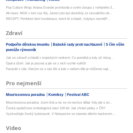
Pop Culture Wrap: Ariana Grande promluvila o svém ústupu z veřejného ž...
Alt news: MGK v tom zas lítá, Jared Leto byl obviněný ze sexuálního ob...
RECEPT: Perfektní letní kombinace, které tě zchladí, i kdybys nechtěl*...
Zdraví
Podpořte dětskou imunitu
Babské rady proti nachlazení
S čím vším
pomůže rýmovník
Jak se zdravě zchladit v tropických vedrech: Co pomáhá a kdy už riskuj...
Úpal a úžeh: Jak je poznat a jak se z nich rychle vyléčit
Parazité v nás: Kterým se u nás líbí a kde v našem těle je můžeme nají...
Pro nejmenší
Mourissonova poradna
Komiksy
Festival ABC
Mourrisonova poradna: Jsem líná a nic se mi nechce dělat: Kdy jde o ún...
Česká společnost ornitologická slaví 100 let: Jak chrání ptáky v ČR?
Vyzkoušejte český kyberpunk. V Netspectre se stanete elitním hackerem ...
Video