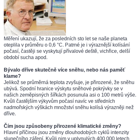
Měření ukazují, že za posledních sto let se naše planeta
oteplila v průměru o 0,6 °C. Patrné je i výraznější kolísání
počasí, častěji se vyskytují přívalové deště, vichřice, delší
období sucha apod.
Bývalo dříve skutečně více sněhu, nebo nás paměť
klame?
Jelikož se průměrná teplota zvyšuje, je přirozené, že sněhu
ubývá. Spodní hranice výskytu sněhové pokrývky se v
našich zeměpisných šířkách posunula asi o 100 metrů výše.
Kvůli častějším výkyvům počasí navíc ve středních
nadmořských výškách množství sněhu kolísá výrazněji než
dříve.
Čím jsou způsobeny přirozené klimatické změny?
Hlavní příčinou jsou změny dlouhodobých cyklů intenzity
slunečního záření. Kvůli nim v uplynulých 400 000 letech