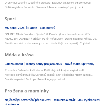
Dron v bulharském vzdušném prostoru: Explodoval kilometr od plynovodu!
Další tragédie u Pohořelic: Dva mrtví! Auta se srazila při předjíždění
Sport
MS hokej 2025
Biatlon
Liga mistrů
ONLINE: Mladá Boleslav - Sparta 1:0. Domácí jdou v úvodu do vedení! Tr...
NEAKCEPTOVATELNÝ průšvih Plzně, hořel Dweh i Doski, nesmysl Krčíka. Us...
Staněk se zlobí za dva závody za den: Nechci být moc sprostý. Chybí ná...
Móda a krása
Jak zhubnout
Trendy nehty pro jaro 2025
Nové make-up trendy
Rozruch v Bulharsku kvůli dronu: Patřil zřejmě Ukrajině, explodoval ki...
Navracel domů mrtvá těla Ukrajinců i Rusů: Smrt válečného hrdiny oznám...
Brutální napadení Soukupa. Právník Agáty promluvil
Pro ženy a maminky
Nejčastější novoroční předsevzetí
Miminko a mráz
Jak vybírat letní
dovolenou