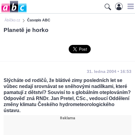
Ábíčko.cz
Časopis ABC
Planetě je horko
31. ledna 2004 • 16:53
Slýcháte od rodičů, že blátivé zimy posledních let se
vůbec nedají srovnávat se sněhovými nadílkami, které
pamatují z dětství? Souvisí to s globálním oteplováním?
Odpověď zná RNDr. Jan Pretel, CSc., vedoucí Oddělení
změny klimatu Českého hydrometeorologického
ústavu.