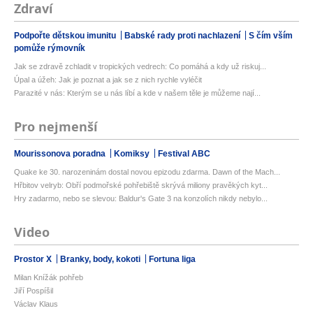
Zdraví
Podpořte dětskou imunitu
Babské rady proti nachlazení
S čím vším
pomůže rýmovník
Jak se zdravě zchladit v tropických vedrech: Co pomáhá a kdy už riskuj...
Úpal a úžeh: Jak je poznat a jak se z nich rychle vyléčit
Parazité v nás: Kterým se u nás líbí a kde v našem těle je můžeme nají...
Pro nejmenší
Mourissonova poradna
Komiksy
Festival ABC
Quake ke 30. narozeninám dostal novou epizodu zdarma. Dawn of the Mach...
Hřbitov velryb: Obří podmořské pohřebiště skrývá miliony pravěkých kyt...
Hry zadarmo, nebo se slevou: Baldur's Gate 3 na konzolích nikdy nebylo...
Video
Prostor X
Branky, body, kokoti
Fortuna liga
Milan Knížák pohřeb
Jiří Pospíšil
Václav Klaus