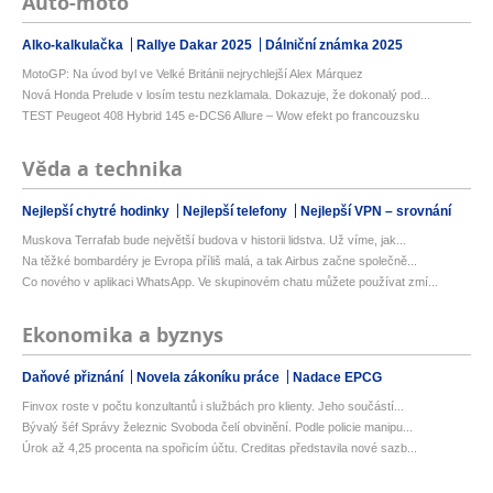
Auto-moto
Alko-kalkulačka
Rallye Dakar 2025
Dálniční známka 2025
MotoGP: Na úvod byl ve Velké Británii nejrychlejší Alex Márquez
Nová Honda Prelude v losím testu nezklamala. Dokazuje, že dokonalý pod...
TEST Peugeot 408 Hybrid 145 e-DCS6 Allure – Wow efekt po francouzsku
Věda a technika
Nejlepší chytré hodinky
Nejlepší telefony
Nejlepší VPN – srovnání
Muskova Terrafab bude největší budova v historii lidstva. Už víme, jak...
Na těžké bombardéry je Evropa příliš malá, a tak Airbus začne společně...
Co nového v aplikaci WhatsApp. Ve skupinovém chatu můžete používat zmí...
Ekonomika a byznys
Daňové přiznání
Novela zákoníku práce
Nadace EPCG
Finvox roste v počtu konzultantů i službách pro klienty. Jeho součástí...
Bývalý šéf Správy železnic Svoboda čelí obvinění. Podle policie manipu...
Úrok až 4,25 procenta na spořicím účtu. Creditas představila nové sazb...