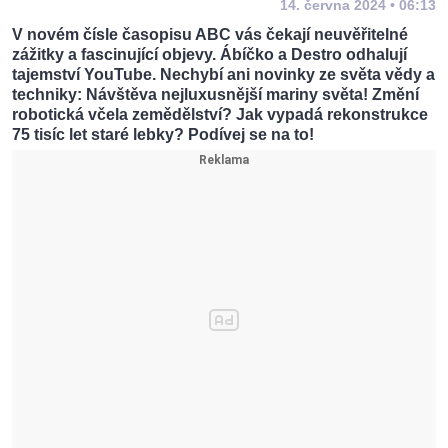
14. června 2024 • 06:13
V novém čísle časopisu ABC vás čekají neuvěřitelné
zážitky a fascinující objevy. Ábíčko a Destro odhalují
tajemství YouTube. Nechybí ani novinky ze světa vědy a
techniky: Návštěva nejluxusnější mariny světa! Změní
robotická včela zemědělství? Jak vypadá rekonstrukce
75 tisíc let staré lebky? Podívej se na to!