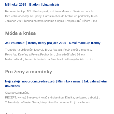
MS hokej 2025
Biatlon
Liga mistrů
Reprezentanti po MS: Plzeň v pasti, extrém u Memiče. Slavia se poučila...
Dva velké odchody ze Sparty! Haraslín chce do Arábie, co podmínky Kuch...
Jablonec 2.0: Přechod na nové schéma funguje. Dvojice Srbů klíčem k mo...
Móda a krása
Jak zhubnout
Trendy nehty pro jaro 2025
Nové make-up trendy
Tragédie na oblíbeném festivalu Brutal Assault: Polák skočil z mostu a...
Retro foto Kateřiny a Petera Pechových: „Smraďoši“ před 16 lety
Muže naštvalo, že na záchodech na Smíchově došlo mýdlo, tak rozbil zrc...
Pro ženy a maminky
Nejčastější novoroční předsevzetí
Miminko a mráz
Jak vybírat letní
dovolenou
Okurková limonáda
RECEPT: Kynutý švestkový koláč s drobenkou. Klasika, se kterou zaboduj...
Tohle nikdy neříkejte! Slova, kterými rodiče dětem ubližují ze všeho n...