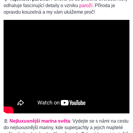
odhaluje fascinující detaily o vzniku
paroží
. Příroda je
opravdu kouzelná a my vám ukážeme proč!
🚢
Nejluxusnější marina světa
: Vydejte se s námi na cestu
do nejluxusnější mariny, kde superjachty a jejich majitelé