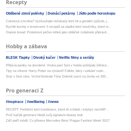
Recepty
Oblíbené zimní polévky
Domácí pekárny
Jídlo podle horoskopu
Cuketová zmrzlina? Vyzkoušejte nečekaný letní hit a geniální způsob, j...
Rychlé buchty s broskvemi: 5 receptů na sladké letní moučníky, které m...
Oopsie bread: Proteinové pečivo lehké jako obláček zvládnete připravit...
Hobby a zábava
BLESK Tlapky
Divoký kačer
Netflix filmy a seriály
Přibývá paniky na dovolené: Vnuka paní Soni v hotelu poštípaly štěnice...
Tipy na víkend: Harry Potter na výstavě! Folklor, bitvy i setkání vodn...
Sraz v šest ráno. Vrchol festivalu Tóny Dolomit zazní za úsvitu ve 300...
Pro generaci Z
#inspirace
#wellbeing
#news
RECEPT: Perfektní letní kombinace, které tě zchladí, i kdybys nechtěl*...
Proč každá generace hledá svůj signature beauty look
Září patří módě: Co přinese Mercedes-Benz Prague Fashion Week SS27