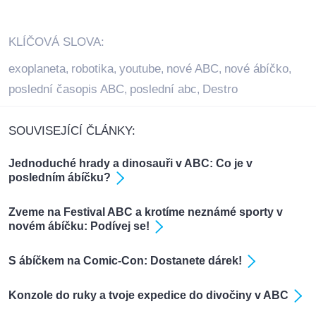
KLÍČOVÁ SLOVA:
exoplaneta
robotika
youtube
nové ABC
nové ábíčko
,
,
,
,
,
poslední časopis ABC
poslední abc
Destro
,
,
SOUVISEJÍCÍ ČLÁNKY:
Jednoduché hrady a dinosauři v ABC: Co je v
posledním ábíčku?
Zveme na Festival ABC a krotíme neznámé sporty v
novém ábíčku: Podívej se!
S ábíčkem na Comic-Con: Dostanete dárek!
Konzole do ruky a tvoje expedice do divočiny v ABC