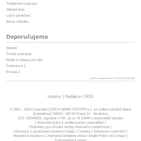
Teplákové soupravy
Dětské boty
Ložní povlečení
Bazar nábytku
Doporučujeme
Starjob
České podcasty
Rádio a zábava pro děti
Frekvence 1
Evropa 2
patička vygenerovaná: 14:00:19 07.08.2026
Inzerce
Redakce
RSS
© 2001 - 2026 Copyright
CZECH NEWS CENTER a.s.
se sídlem náměstí Marie
Schmolkové 3493/1, 100 00 Praha 10 - Strašnice,
IČO: 02346826, zapsána v OR, sp.zn. B 19490 a dodavatelé obsahu
Autorská práva k publikovaným materiálům
Podmínky pro užívání služby informační společnosti
Informace o zpracování osobních údajů
Cookies
Nastavení soukromí
Vlastnická struktura
Jednotná kontaktní místa / Single Points od Contact
Transparency report