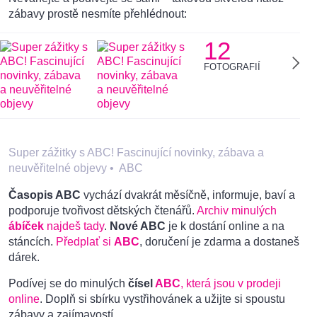
zábavy prostě nesmíte přehlédnout:
12
FOTOGRAFIÍ
Super zážitky s ABC! Fascinující novinky, zábava a
neuvěřitelné objevy
•
ABC
Časopis ABC
vychází dvakrát měsíčně, informuje, baví a
podporuje tvořivost dětských čtenářů.
Archiv minulých
ábíček
najdeš tady
.
Nové ABC
je k dostání online a na
stáncích.
Předplať si
ABC
, doručení je zdarma a dostaneš
dárek.
Podívej se do minulých
čísel
ABC
, která jsou v prodeji
online
. Doplň si sbírku vystřihovánek a užijte si spoustu
zábavy a zajímavostí.