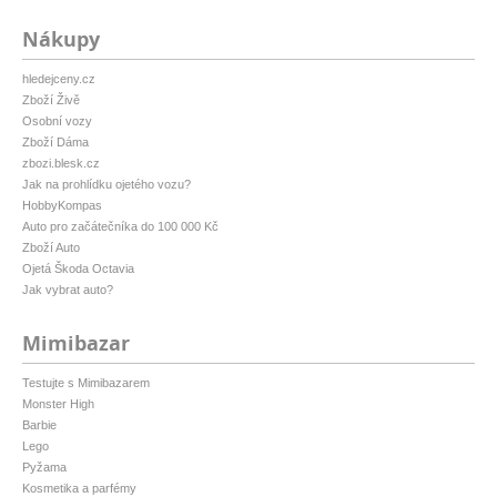
Nákupy
hledejceny.cz
Zboží Živě
Osobní vozy
Zboží Dáma
zbozi.blesk.cz
Jak na prohlídku ojetého vozu?
HobbyKompas
Auto pro začátečníka do 100 000 Kč
Zboží Auto
Ojetá Škoda Octavia
Jak vybrat auto?
Mimibazar
Testujte s Mimibazarem
Monster High
Barbie
Lego
Pyžama
Kosmetika a parfémy