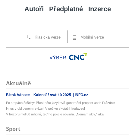
Autoři
Předplatné
Inzerce
Klasická verze
Mobilní verze
VÝBĚR
Aktuálně
Blesk Vánoce
Kalendář svátků 2025
INFO.cz
Po stopách češtiny: Přeskočte jazykově-generační propast aneb Prázdnin...
Hnus v oblíbeném řetězci: V pečivu skotačil hlodavec!
V trezoru měl 80 milionů, teď ho policie obvinila. „Nemám slov,“ říká ...
Sport