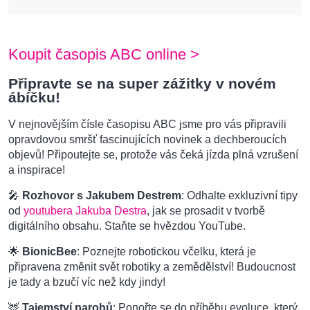
Koupit časopis ABC online >
Připravte se na super zážitky v novém
ábíčku!
V nejnovějším čísle časopisu ABC jsme pro vás připravili
opravdovou smršť fascinujících novinek a dechberoucích
objevů! Připoutejte se, protože vás čeká jízda plná vzrušení
a inspirace!
🎤
Rozhovor s Jakubem Destrem
: Odhalte exkluzivní tipy
od
youtubera Jakuba Destra
, jak se prosadit v tvorbě
digitálního obsahu. Staňte se hvězdou YouTube.
🌟
BionicBee
: Poznejte robotickou včelku, která je
připravena změnit svět robotiky a zemědělství! Budoucnost
je tady a bzučí víc než kdy jindy!
🦌
Tajemství parohů
: Ponořte se do příběhu evoluce, který