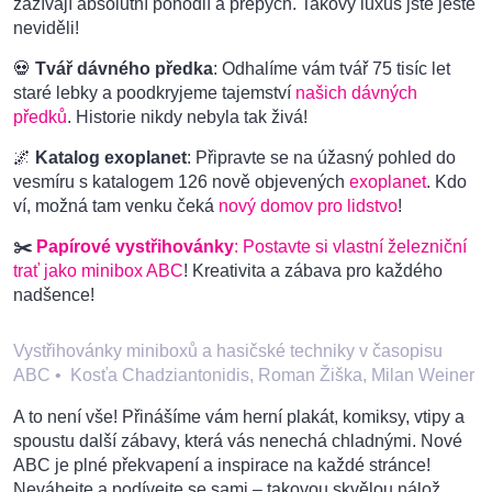
zažívají absolutní pohodlí a přepych. Takový luxus jste ještě
neviděli!
💀
Tvář dávného předka
: Odhalíme vám tvář 75 tisíc let
staré lebky a poodkryjeme tajemství
našich dávných
předků
. Historie nikdy nebyla tak živá!
🌌
Katalog exoplanet
: Připravte se na úžasný pohled do
vesmíru s katalogem 126 nově objevených
exoplanet
. Kdo
ví, možná tam venku čeká
nový domov pro lidstvo
!
✂️
Papírové vystřihovánky
: Postavte si vlastní železniční
trať jako minibox ABC
! Kreativita a zábava pro každého
nadšence!
Vystřihovánky miniboxů a hasičské techniky v časopisu
ABC
•
Kosťa Chadziantonidis, Roman Žiška, Milan Weiner
A to není vše! Přinášíme vám herní plakát, komiksy, vtipy a
spoustu další zábavy, která vás nenechá chladnými. Nové
ABC je plné překvapení a inspirace na každé stránce!
Neváhejte a podívejte se sami – takovou skvělou nálož