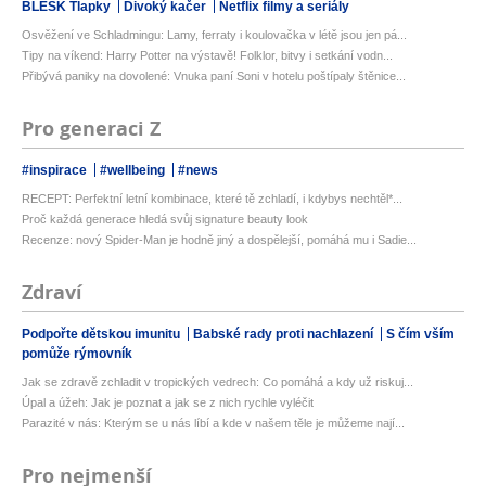
BLESK Tlapky
Divoký kačer
Netflix filmy a seriály
Osvěžení ve Schladmingu: Lamy, ferraty i koulovačka v létě jsou jen pá...
Tipy na víkend: Harry Potter na výstavě! Folklor, bitvy i setkání vodn...
Přibývá paniky na dovolené: Vnuka paní Soni v hotelu poštípaly štěnice...
Pro generaci Z
#inspirace
#wellbeing
#news
RECEPT: Perfektní letní kombinace, které tě zchladí, i kdybys nechtěl*...
Proč každá generace hledá svůj signature beauty look
Recenze: nový Spider-Man je hodně jiný a dospělejší, pomáhá mu i Sadie...
Zdraví
Podpořte dětskou imunitu
Babské rady proti nachlazení
S čím vším
pomůže rýmovník
Jak se zdravě zchladit v tropických vedrech: Co pomáhá a kdy už riskuj...
Úpal a úžeh: Jak je poznat a jak se z nich rychle vyléčit
Parazité v nás: Kterým se u nás líbí a kde v našem těle je můžeme nají...
Pro nejmenší