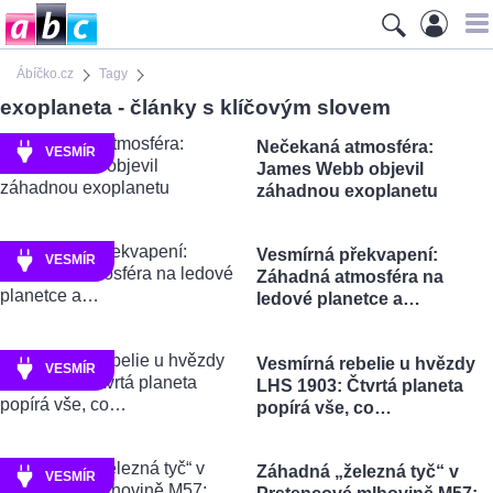
Ábíčko.cz
Tagy
exoplaneta - články s klíčovým slovem
Nečekaná atmosféra:
VESMÍR
James Webb objevil
záhadnou exoplanetu
Vesmírná překvapení:
VESMÍR
Záhadná atmosféra na
ledové planetce a…
Vesmírná rebelie u hvězdy
VESMÍR
LHS 1903: Čtvrtá planeta
popírá vše, co…
Záhadná „železná tyč“ v
VESMÍR