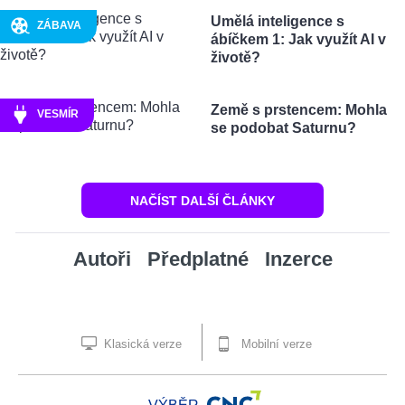
Umělá inteligence s
ZÁBAVA
ábíčkem 1: Jak využít AI v
životě?
Země s prstencem: Mohla
VESMÍR
se podobat Saturnu?
NAČÍST DALŠÍ ČLÁNKY
Autoři
Předplatné
Inzerce
Klasická verze
Mobilní verze