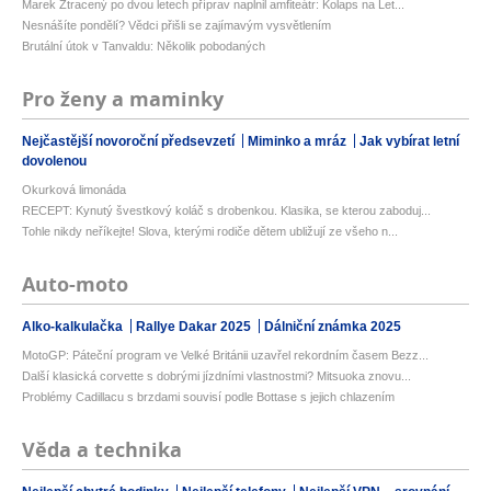
Marek Ztracený po dvou letech příprav naplnil amfiteátr: Kolaps na Let...
Nesnášíte pondělí? Vědci přišli se zajímavým vysvětlením
Brutální útok v Tanvaldu: Několik pobodaných
Pro ženy a maminky
Nejčastější novoroční předsevzetí
Miminko a mráz
Jak vybírat letní
dovolenou
Okurková limonáda
RECEPT: Kynutý švestkový koláč s drobenkou. Klasika, se kterou zaboduj...
Tohle nikdy neříkejte! Slova, kterými rodiče dětem ubližují ze všeho n...
Auto-moto
Alko-kalkulačka
Rallye Dakar 2025
Dálniční známka 2025
MotoGP: Páteční program ve Velké Británii uzavřel rekordním časem Bezz...
Další klasická corvette s dobrými jízdními vlastnostmi? Mitsuoka znovu...
Problémy Cadillacu s brzdami souvisí podle Bottase s jejich chlazením
Věda a technika