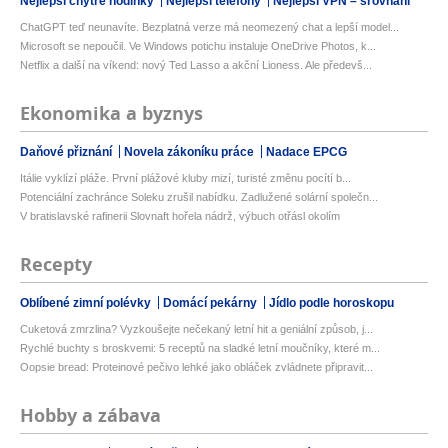
Nejlepší chytré hodinky
Nejlepší telefony
Nejlepší VPN – srovnání
ChatGPT teď neunavíte. Bezplatná verze má neomezený chat a lepší model...
Microsoft se nepoučil. Ve Windows potichu instaluje OneDrive Photos, k...
Netflix a další na víkend: nový Ted Lasso a akční Lioness. Ale předevš...
Ekonomika a byznys
Daňové přiznání
Novela zákoníku práce
Nadace EPCG
Itálie vyklízí pláže. První plážové kluby mizí, turisté změnu pocítí b...
Potenciální zachránce Soleku zrušil nabídku. Zadlužené solární společn...
V bratislavské rafinerii Slovnaft hořela nádrž, výbuch otřásl okolím
Recepty
Oblíbené zimní polévky
Domácí pekárny
Jídlo podle horoskopu
Cuketová zmrzlina? Vyzkoušejte nečekaný letní hit a geniální způsob, j...
Rychlé buchty s broskvemi: 5 receptů na sladké letní moučníky, které m...
Oopsie bread: Proteinové pečivo lehké jako obláček zvládnete připravit...
Hobby a zábava