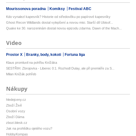
Mourissonova poradna
Komiksy
Festival ABC
Kdo vynalezl kapesník? Historie od středověku po papírové kapesníky
Ghost Recon Wildlands dostal vylepšení a novou misi. Starší díl Ubisof...
Quake ke 30. narozeninám dostal novou epizodu zdarma. Dawn of the Mach...
Video
Prostor X
Branky, body, kokoti
Fortuna liga
Klaus promluvil na pohřbu Knížáka
SESTŘIH: Zbrojovka - Liberec 0:1. Rozhodl Dulay, ale při premiéře za S...
Milan Knížák pohřeb
Nákupy
hledejceny.cz
Zboží Živě
Osobní vozy
Zboží Dáma
zbozi.blesk.cz
Jak na prohlídku ojetého vozu?
HobbyKompas