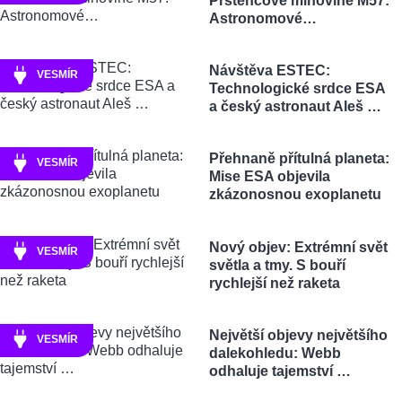
Prstencové mlhovině M57:
Astronomové…
Návštěva ESTEC:
VESMÍR
Technologické srdce ESA
a český astronaut Aleš …
Přehnaně přítulná planeta:
VESMÍR
Mise ESA objevila
zkázonosnou exoplanetu
Nový objev: Extrémní svět
VESMÍR
světla a tmy. S bouří
rychlejší než raketa
Největší objevy největšího
VESMÍR
dalekohledu: Webb
odhaluje tajemství …