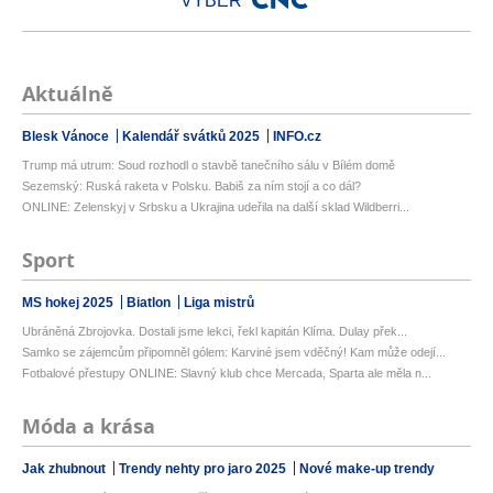
VÝBĚR
Aktuálně
Blesk Vánoce
Kalendář svátků 2025
INFO.cz
Trump má utrum: Soud rozhodl o stavbě tanečního sálu v Bílém domě
Sezemský: Ruská raketa v Polsku. Babiš za ním stojí a co dál?
ONLINE: Zelenskyj v Srbsku a Ukrajina udeřila na další sklad Wildberri...
Sport
MS hokej 2025
Biatlon
Liga mistrů
Ubráněná Zbrojovka. Dostali jsme lekci, řekl kapitán Klíma. Dulay přek...
Samko se zájemcům připomněl gólem: Karviné jsem vděčný! Kam může odejí...
Fotbalové přestupy ONLINE: Slavný klub chce Mercada, Sparta ale měla n...
Móda a krása
Jak zhubnout
Trendy nehty pro jaro 2025
Nové make-up trendy