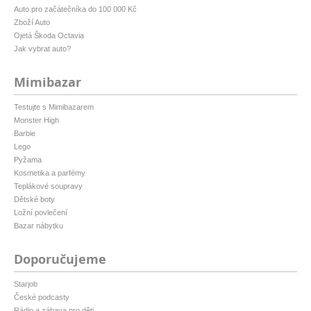
Auto pro začátečníka do 100 000 Kč
Zboží Auto
Ojetá Škoda Octavia
Jak vybrat auto?
Mimibazar
Testujte s Mimibazarem
Monster High
Barbie
Lego
Pyžama
Kosmetika a parfémy
Teplákové soupravy
Dětské boty
Ložní povlečení
Bazar nábytku
Doporučujeme
Starjob
České podcasty
Rádio a zábava pro děti