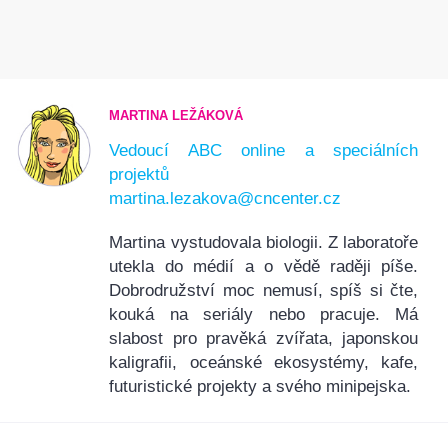
MARTINA LEŽÁKOVÁ
Vedoucí ABC online a speciálních
projektů
martina.lezakova@cncenter.cz
Martina vystudovala biologii. Z laboratoře
utekla do médií a o vědě raději píše.
Dobrodružství moc nemusí, spíš si čte,
kouká na seriály nebo pracuje. Má
slabost pro pravěká zvířata, japonskou
kaligrafii, oceánské ekosystémy, kafe,
futuristické projekty a svého minipejska.