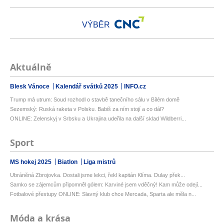
VÝBĚR
Aktuálně
Blesk Vánoce
Kalendář svátků 2025
INFO.cz
Trump má utrum: Soud rozhodl o stavbě tanečního sálu v Bílém domě
Sezemský: Ruská raketa v Polsku. Babiš za ním stojí a co dál?
ONLINE: Zelenskyj v Srbsku a Ukrajina udeřila na další sklad Wildberri...
Sport
MS hokej 2025
Biatlon
Liga mistrů
Ubráněná Zbrojovka. Dostali jsme lekci, řekl kapitán Klíma. Dulay přek...
Samko se zájemcům připomněl gólem: Karviné jsem vděčný! Kam může odejí...
Fotbalové přestupy ONLINE: Slavný klub chce Mercada, Sparta ale měla n...
Móda a krása