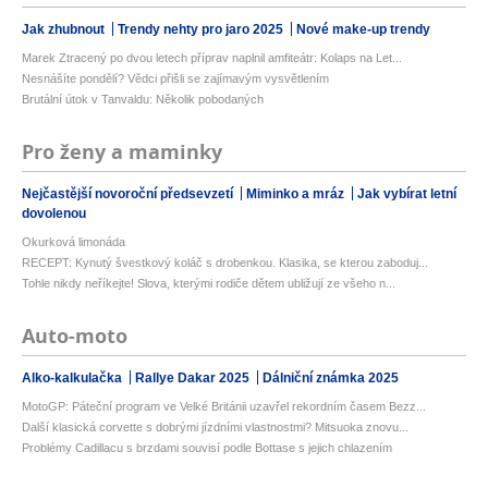
Jak zhubnout
Trendy nehty pro jaro 2025
Nové make-up trendy
Marek Ztracený po dvou letech příprav naplnil amfiteátr: Kolaps na Let...
Nesnášíte pondělí? Vědci přišli se zajímavým vysvětlením
Brutální útok v Tanvaldu: Několik pobodaných
Pro ženy a maminky
Nejčastější novoroční předsevzetí
Miminko a mráz
Jak vybírat letní
dovolenou
Okurková limonáda
RECEPT: Kynutý švestkový koláč s drobenkou. Klasika, se kterou zaboduj...
Tohle nikdy neříkejte! Slova, kterými rodiče dětem ubližují ze všeho n...
Auto-moto
Alko-kalkulačka
Rallye Dakar 2025
Dálniční známka 2025
MotoGP: Páteční program ve Velké Británii uzavřel rekordním časem Bezz...
Další klasická corvette s dobrými jízdními vlastnostmi? Mitsuoka znovu...
Problémy Cadillacu s brzdami souvisí podle Bottase s jejich chlazením