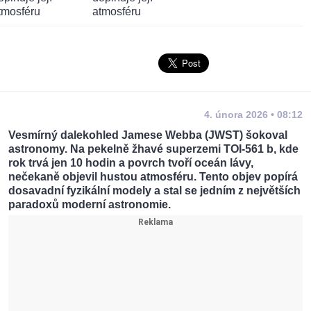
4. února 2026 • 08:12
Vesmírný dalekohled Jamese Webba (JWST) šokoval
astronomy. Na pekelně žhavé superzemi TOI-561 b, kde
rok trvá jen 10 hodin a povrch tvoří oceán lávy,
nečekaně objevil hustou atmosféru. Tento objev popírá
dosavadní fyzikální modely a stal se jedním z největších
paradoxů moderní astronomie.