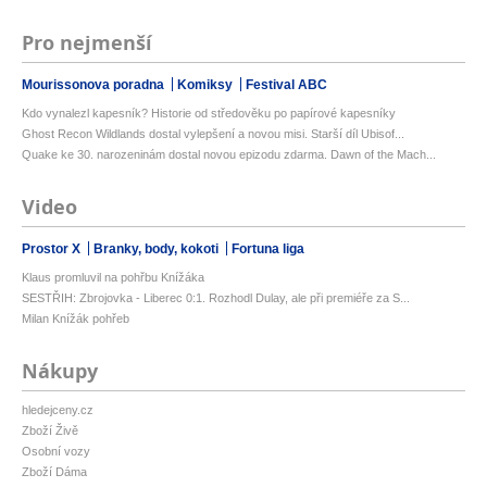
Pro nejmenší
Mourissonova poradna
Komiksy
Festival ABC
Kdo vynalezl kapesník? Historie od středověku po papírové kapesníky
Ghost Recon Wildlands dostal vylepšení a novou misi. Starší díl Ubisof...
Quake ke 30. narozeninám dostal novou epizodu zdarma. Dawn of the Mach...
Video
Prostor X
Branky, body, kokoti
Fortuna liga
Klaus promluvil na pohřbu Knížáka
SESTŘIH: Zbrojovka - Liberec 0:1. Rozhodl Dulay, ale při premiéře za S...
Milan Knížák pohřeb
Nákupy
hledejceny.cz
Zboží Živě
Osobní vozy
Zboží Dáma