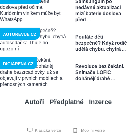
Samsungům po
nedávné aktualizaci
mizí baterie doslova
před ...
AUTOREVUE.CZ
Poutáte děti
bezpečně? Když rodič
udělá chybu, chytrá ...
DIGIARENA.CZ
Revoluce bez čekání.
Snímače LOFIC
dohánějí drahé ...
Autoři
Předplatné
Inzerce
Klasická verze
Mobilní verze