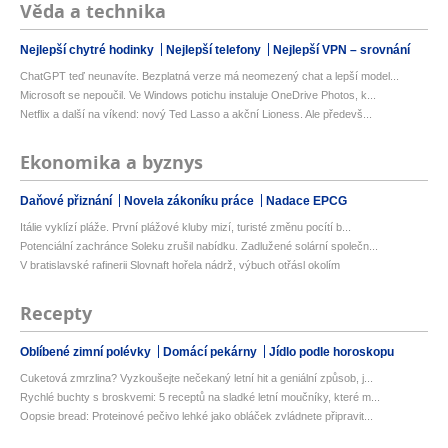
Věda a technika
Nejlepší chytré hodinky
Nejlepší telefony
Nejlepší VPN – srovnání
ChatGPT teď neunavíte. Bezplatná verze má neomezený chat a lepší model...
Microsoft se nepoučil. Ve Windows potichu instaluje OneDrive Photos, k...
Netflix a další na víkend: nový Ted Lasso a akční Lioness. Ale předevš...
Ekonomika a byznys
Daňové přiznání
Novela zákoníku práce
Nadace EPCG
Itálie vyklízí pláže. První plážové kluby mizí, turisté změnu pocítí b...
Potenciální zachránce Soleku zrušil nabídku. Zadlužené solární společn...
V bratislavské rafinerii Slovnaft hořela nádrž, výbuch otřásl okolím
Recepty
Oblíbené zimní polévky
Domácí pekárny
Jídlo podle horoskopu
Cuketová zmrzlina? Vyzkoušejte nečekaný letní hit a geniální způsob, j...
Rychlé buchty s broskvemi: 5 receptů na sladké letní moučníky, které m...
Oopsie bread: Proteinové pečivo lehké jako obláček zvládnete připravit...