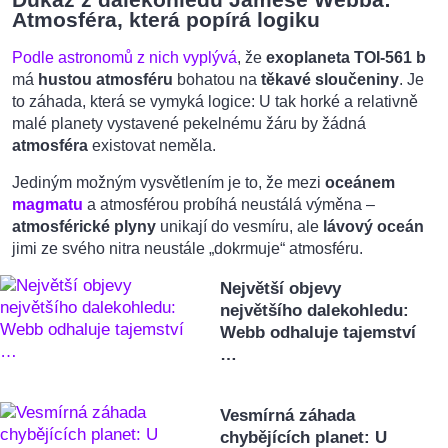
Atmosféra, která popírá logiku
Podle astronomů z nich vyplývá
, že
exoplaneta TOI-561 b
má
hustou atmosféru
bohatou na
těkavé sloučeniny
. Je
to záhada, která se vymyká logice: U tak horké a relativně
malé planety vystavené pekelnému žáru by žádná
atmosféra
existovat neměla.
Jediným možným vysvětlením je to, že mezi
oceánem
magmatu
a atmosférou probíhá neustálá výměna –
atmosférické plyny
unikají do vesmíru, ale
lávový oceán
jimi ze svého nitra neustále „dokrmuje“ atmosféru.
Největší objevy
největšího dalekohledu:
Webb odhaluje tajemství
…
Vesmírná záhada
chybějících planet: U