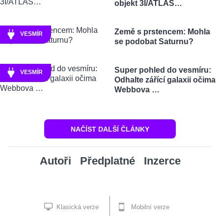
objekt 3I/ATLAS…
Země s prstencem: Mohla
VESMÍR
se podobat Saturnu?
Super pohled do vesmíru:
VESMÍR
Odhalte zářící galaxii očima
Webbova …
NAČÍST DALŠÍ ČLÁNKY
Autoři
Předplatné
Inzerce
Klasická verze
Mobilní verze