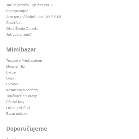
Jak na prohlídku ojetého vozu?
HobbyKompas
Auto pro začátečníka do 100 000 Kč
Zboží Auto
Ojetá Škoda Octavia
Jak vybrat auto?
Mimibazar
Testujte s Mimibazarem
Monster High
Barbie
Lego
Pyžama
Kosmetika a parfémy
Teplákové soupravy
Dětské boty
Ložní povlečení
Bazar nábytku
Doporučujeme