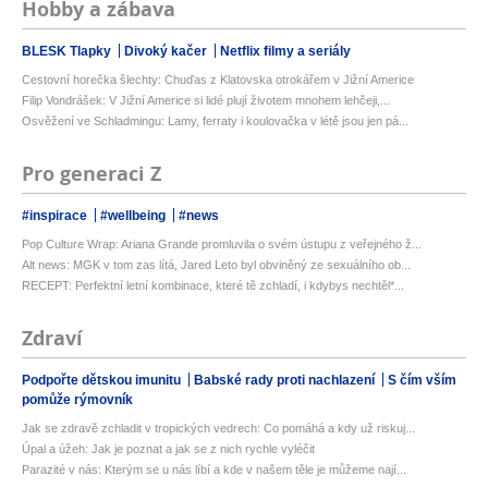
Hobby a zábava
BLESK Tlapky
Divoký kačer
Netflix filmy a seriály
Cestovní horečka šlechty: Chuďas z Klatovska otrokářem v Jižní Americe
Filip Vondrášek: V Jižní Americe si lidé plují životem mnohem lehčeji,...
Osvěžení ve Schladmingu: Lamy, ferraty i koulovačka v létě jsou jen pá...
Pro generaci Z
#inspirace
#wellbeing
#news
Pop Culture Wrap: Ariana Grande promluvila o svém ústupu z veřejného ž...
Alt news: MGK v tom zas lítá, Jared Leto byl obviněný ze sexuálního ob...
RECEPT: Perfektní letní kombinace, které tě zchladí, i kdybys nechtěl*...
Zdraví
Podpořte dětskou imunitu
Babské rady proti nachlazení
S čím vším
pomůže rýmovník
Jak se zdravě zchladit v tropických vedrech: Co pomáhá a kdy už riskuj...
Úpal a úžeh: Jak je poznat a jak se z nich rychle vyléčit
Parazité v nás: Kterým se u nás líbí a kde v našem těle je můžeme nají...