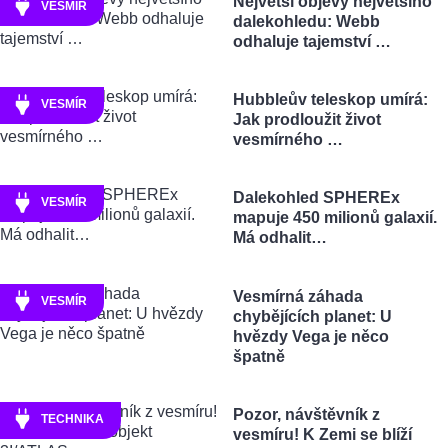
Největší objevy největšího
VESMÍR
dalekohledu: Webb
odhaluje tajemství …
Hubbleův teleskop umírá:
VESMÍR
Jak prodloužit život
vesmírného …
Dalekohled SPHEREx
VESMÍR
mapuje 450 milionů galaxií.
Má odhalit…
Vesmírná záhada
VESMÍR
chybějících planet: U
hvězdy Vega je něco
špatně
Pozor, návštěvník z
TECHNIKA
vesmíru! K Zemi se blíží