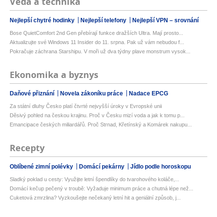
Věda a technika
Nejlepší chytré hodinky
Nejlepší telefony
Nejlepší VPN – srovnání
Bose QuietComfort 2nd Gen přebírají funkce dražších Ultra. Mají prosto...
Aktualizujte své Windows 11 Insider do 11. srpna. Pak už vám nebudou f...
Pokračuje záchrana Starshipu. V moři už dva týdny plave monstrum vysok...
Ekonomika a byznys
Daňové přiznání
Novela zákoníku práce
Nadace EPCG
Za státní dluhy Česko platí čtvrté nejvyšší úroky v Evropské unii
Děsivý pohled na českou krajinu. Proč v Česku mizí voda a jak k tomu p...
Emancipace českých miliardářů. Proč Strnad, Křetínský a Komárek nakupu...
Recepty
Oblíbené zimní polévky
Domácí pekárny
Jídlo podle horoskopu
Sladký poklad u cesty: Využijte letní špendlíky do tvarohového koláče,...
Domácí kečup pečený v troubě: Vyžaduje minimum práce a chutná lépe než...
Cuketová zmrzlina? Vyzkoušejte nečekaný letní hit a geniální způsob, j...