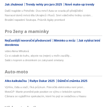
Jak zhubnout
Trendy nehty pro jaro 2025
Nové make-up trendy
Další tragédie u Pohořelic: Dva mrtví! Auta se srazila při předjíždění
Navracel domů mrtvá těla Ukrajinců i Rusů: Smrt válečného hrdiny oznám...
Brutální napadení Soukupa. Právník Agáty promluvil
Pro ženy a maminky
Nejčastější novoroční předsevzetí
Miminko a mráz
Jak vybírat letní
dovolenou
video Alena Mihulová
Co si zabalit do kufru, abyste na (nejen) u moře zazářily...
Salát s koprem a dresinkem ze zakysané smetany
Auto-moto
Alko-kalkulačka
Rallye Dakar 2025
Dálniční známka 2025
Výhřev, čidla a stačí, říká průzkum. Pokročilá elektronika není priori...
MotoGP: Martin proměnil pole position ve výhru v britském sprintu
Câmara se vyjádřil ke spekulacím, které ho pojí se sedačkou u Haasu