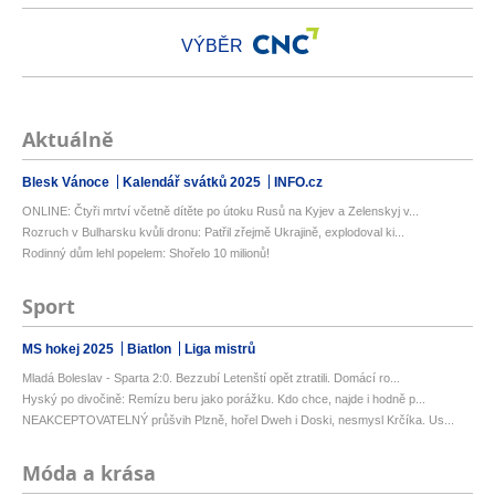
VÝBĚR
Aktuálně
Blesk Vánoce
Kalendář svátků 2025
INFO.cz
ONLINE: Čtyři mrtví včetně dítěte po útoku Rusů na Kyjev a Zelenskyj v...
Rozruch v Bulharsku kvůli dronu: Patřil zřejmě Ukrajině, explodoval ki...
Rodinný dům lehl popelem: Shořelo 10 milionů!
Sport
MS hokej 2025
Biatlon
Liga mistrů
Mladá Boleslav - Sparta 2:0. Bezzubí Letenští opět ztratili. Domácí ro...
Hyský po divočině: Remízu beru jako porážku. Kdo chce, najde i hodně p...
NEAKCEPTOVATELNÝ průšvih Plzně, hořel Dweh i Doski, nesmysl Krčíka. Us...
Móda a krása