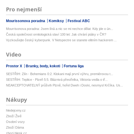
Pro nejmenší
Mourissonova poradna
Komiksy
Festival ABC
Mourrisonova poradna: Jsem líná a nic se mi nechce dělat: Kdy jde o ún...
Česká společnost ornitologická slaví 100 let: Jak chrání ptáky v ČR?
Vyzkoušejte český kyberpunk. V Netspectre se stanete elitním hackerem ...
Video
Prostor X
Branky, body, kokoti
Fortuna liga
SESTŘIH: Zlín - Bohemians 0:2. Klokani mají první výhru, premiérovou t...
SESTŘIH: Teplice - Plzeň 5:5. Bláznivá přestřelka, Viktoria vedla o tř...
NEAKCEPTOVATELNÝ průšvih Plzně, hořel Dweh i Doski, nesmysl Krčíka. Us...
Nákupy
hledejceny.cz
Zboží Živě
Osobní vozy
Zboží Dáma
zbozi.blesk.cz