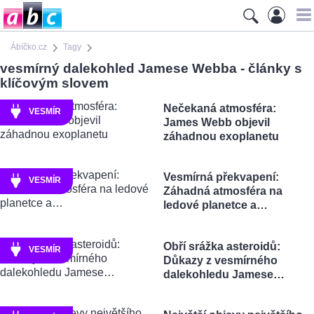
Ábíčko.cz
Tagy
vesmírný dalekohled Jamese Webba - články s
klíčovým slovem
Nečekaná atmosféra:
VESMÍR
James Webb objevil
záhadnou exoplanetu
Vesmírná překvapení:
VESMÍR
Záhadná atmosféra na
ledové planetce a…
Obří srážka asteroidů:
VESMÍR
Důkazy z vesmírného
dalekohledu Jamese…