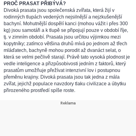
PROČ PRASAT PŘIBÝVÁ?
Divoká prasata jsou společenská zvířata, která žijí v
rodinných tlupách vedených nejsilnější a nejzkušenější
bachyní. Mohutnější dospělí kanci (mohou vážit i přes 300
kg) jsou samotáři a k tlupě se připojují pouze v období říje,
tj. v zimním období. Prasata jsou určitou výjimkou mezi
kopytníky; zatímco většina druhů mívá po jednom až třech
mláďatech, bachyně mohou porodit až dvanáct selat, o
která se velmi pečlivě starají. Právě tato vysoká plodnost je
vedle inteligence a přizpůsobivosti jedním z faktorů, který
prasatům umožňuje přežívat intenzivní lov i postupnou
přeměnu krajiny. Divoká prasata jsou tak jedna z mála
zvířat, jejichž populace navzdory tlaku civilizace a úbytku
přirozeného prostředí spíše roste.