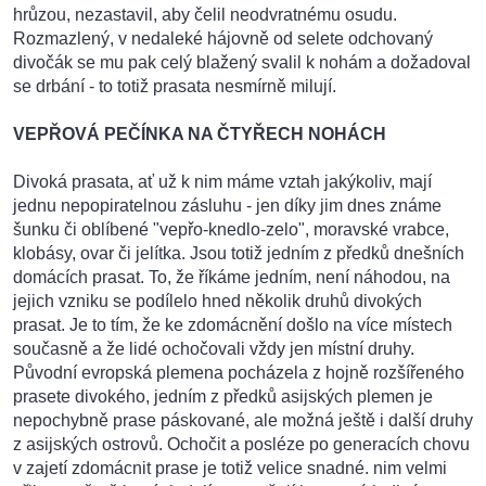
hrůzou, nezastavil, aby čelil neodvratnému osudu.
Rozmazlený, v nedaleké hájovně od selete odchovaný
divočák se mu pak celý blažený svalil k nohám a dožadoval
se drbání - to totiž prasata nesmírně milují.
VEPŘOVÁ PEČÍNKA NA ČTYŘECH NOHÁCH
Divoká prasata, ať už k nim máme vztah jakýkoliv, mají
jednu nepopiratelnou zásluhu - jen díky jim dnes známe
šunku či oblíbené "vepřo-knedlo-zelo", moravské vrabce,
klobásy, ovar či jelítka. Jsou totiž jedním z předků dnešních
domácích prasat. To, že říkáme jedním, není náhodou, na
jejich vzniku se podílelo hned několik druhů divokých
prasat. Je to tím, že ke zdomácnění došlo na více místech
současně a že lidé ochočovali vždy jen místní druhy.
Původní evropská plemena pocházela z hojně rozšířeného
prasete divokého, jedním z předků asijských plemen je
nepochybně prase páskované, ale možná ještě i další druhy
z asijských ostrovů. Ochočit a posléze po generacích chovu
v zajetí zdomácnit prase je totiž velice snadné. nim velmi