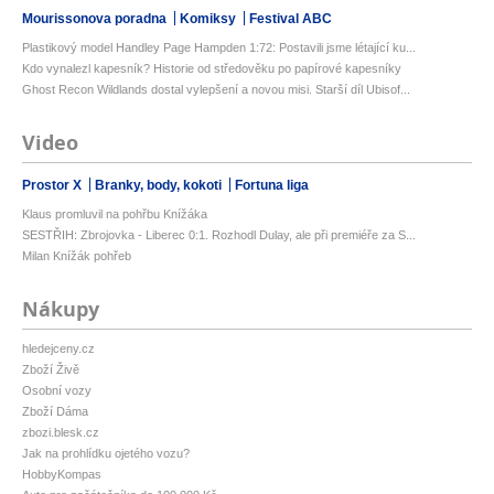
Mourissonova poradna
Komiksy
Festival ABC
Plastikový model Handley Page Hampden 1:72: Postavili jsme létající ku...
Kdo vynalezl kapesník? Historie od středověku po papírové kapesníky
Ghost Recon Wildlands dostal vylepšení a novou misi. Starší díl Ubisof...
Video
Prostor X
Branky, body, kokoti
Fortuna liga
Klaus promluvil na pohřbu Knížáka
SESTŘIH: Zbrojovka - Liberec 0:1. Rozhodl Dulay, ale při premiéře za S...
Milan Knížák pohřeb
Nákupy
hledejceny.cz
Zboží Živě
Osobní vozy
Zboží Dáma
zbozi.blesk.cz
Jak na prohlídku ojetého vozu?
HobbyKompas