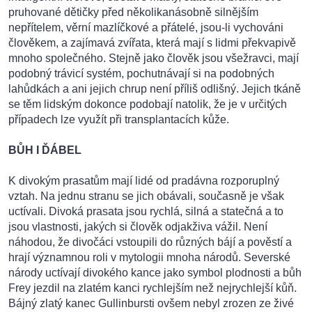
pruhované dětičky před několikanásobně silnějším
nepřítelem, věrní mazlíčkové a přátelé, jsou-li vychováni
člověkem, a zajímavá zvířata, která mají s lidmi překvapivě
mnoho společného. Stejně jako člověk jsou všežravci, mají
podobný trávicí systém, pochutnávají si na podobných
lahůdkách a ani jejich chrup není příliš odlišný. Jejich tkáně
se těm lidským dokonce podobají natolik, že je v určitých
případech lze využít při transplantacích kůže.
BŮH I ĎÁBEL
K divokým prasatům mají lidé od pradávna rozporuplný
vztah. Na jednu stranu se jich obávali, současně je však
uctívali. Divoká prasata jsou rychlá, silná a statečná a to
jsou vlastnosti, jakých si člověk odjakživa vážil. Není
náhodou, že divočáci vstoupili do různých bájí a pověstí a
hrají významnou roli v mytologii mnoha národů. Severské
národy uctívají divokého kance jako symbol plodnosti a bůh
Frey jezdil na zlatém kanci rychlejším než nejrychlejší kůň.
Bájný zlatý kanec Gullinbursti ovšem nebyl zrozen ze živé