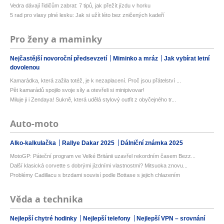
Vedra dávají řidičům zabrat: 7 tipů, jak přežít jízdu v horku
5 rad pro vlasy plné lesku: Jak si užít léto bez zničených kadeří
Pro ženy a maminky
Nejčastější novoroční předsevzetí
Miminko a mráz
Jak vybírat letní
dovolenou
Kamarádka, která zažila totéž, je k nezaplacení. Proč jsou přátelství ...
Pět kamarádů spojilo svoje síly a otevřeli si minipivovar!
Miluje ji i Zendaya! Sukně, která udělá stylový outfit z obyčejného tr...
Auto-moto
Alko-kalkulačka
Rallye Dakar 2025
Dálniční známka 2025
MotoGP: Páteční program ve Velké Británii uzavřel rekordním časem Bezz...
Další klasická corvette s dobrými jízdními vlastnostmi? Mitsuoka znovu...
Problémy Cadillacu s brzdami souvisí podle Bottase s jejich chlazením
Věda a technika
Nejlepší chytré hodinky
Nejlepší telefony
Nejlepší VPN – srovnání