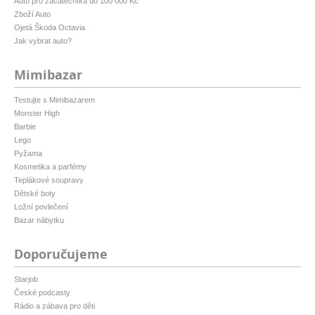
Auto pro začátečníka do 100 000 Kč
Zboží Auto
Ojetá Škoda Octavia
Jak vybrat auto?
Mimibazar
Testujte s Mimibazarem
Monster High
Barbie
Lego
Pyžama
Kosmetika a parfémy
Teplákové soupravy
Dětské boty
Ložní povlečení
Bazar nábytku
Doporučujeme
Starjob
České podcasty
Rádio a zábava pro děti