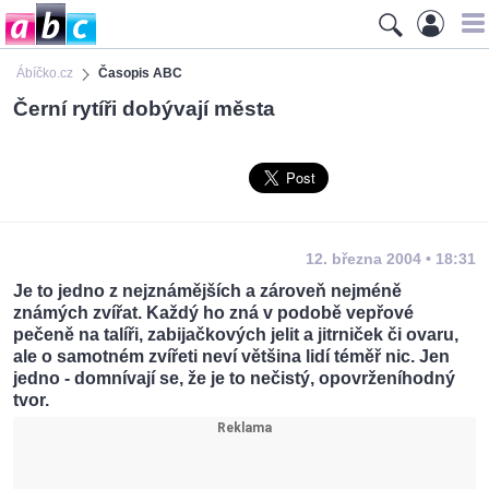
Ábíčko.cz
Časopis ABC
Černí rytíři dobývají města
12. března 2004 • 18:31
Je to jedno z nejznámějších a zároveň nejméně
známých zvířat. Každý ho zná v podobě vepřové
pečeně na talíři, zabijačkových jelit a jitrniček či ovaru,
ale o samotném zvířeti neví většina lidí téměř nic. Jen
jedno - domnívají se, že je to nečistý, opovrženíhodný
tvor.