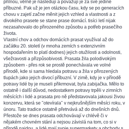
přilnou, věrně je následují a považují je za své jediné
příbuzné. Pak už je jen otázkou času, kdy se po generacích
chovu v zajetí začne měnit jejich vzhled a vlastnosti a z
divokého prasete se stane prase domácí. tisíci letí nijak
nezasahovalo do přirozeného způsobu a potřeb prasečího
života.
Vlastní chov a odchov domácích prasat využíval až do
začátku 20. století (v mnoha zemích s extenzivním
hospodařením to platí dodnes) jejich otužilosti a odolnosti,
všežravosti a přizpůsobivosti. Prasata žila polodivokým
způsobem - přes rok se prostě ponechávala ve volné
přírodě, kde si sama hledala potravu a žila v přirozených
tlupách jako jejich divocí příbuzní. V zimě, kdy je v přírodě
potravy lidé by je museli přikrmovat, byla zabijačka. Mělo to
ostatně i další důvod, nedostatkem potravy trpěli v zimních
měsících i lidé a prasata pro ně představovala jakousi živou
konzervu, která se "otevírala" v nejkrušnějším měsíci roku, v
únoru. Tato tradice ostatně přetrvává až do dnešních dnů.
Přestože se dnes prasata odchovávají v chlévě či v
nějakém chovném stání a nejsou závislá na tom, co si v
přírodě najdou, a lidé mají svoje supermarkety a obchody s