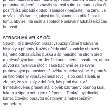
potravinami, které je zbavily starostí s tím, co budou zítra či
pozítří jíst, připadá období zabijaček nejčastěji na zimu. Je
to však spíš tradice, jakýsi rituál, slavnost a příležitost k
tomu, aby se lidé sešli a společně oslavili nadcházející čas
hojnosti.
STRACH MÁ VELKÉ OČI
Strach lidí z divokých prasat vzbuzují různé tradované
historky a příhody. Každý někdy viděl komický obrázek
hajného odhazujícího pušku a šplhajícího na strom před
rozběsněným kancem. Jenže kanec, není-li postřelen, nemá
důvod na myslivce útočit. Také bachyně se se svým
pruhovaným potomstvem člověku zdaleka vyhne. A protože
se tyto příběhy vyprávějí mezi lovci již po celá staletí, je
zřejmé, že vznikaly v dobách, kdy proti dvou- až
třímetrákovému praseti stál člověk ozbrojený pouhou kuší,
lukem a šípem nebo jen oštěpem.... Tenkrát byl divoký
kanec člověku opravdu důstojným a nebezpečným
soupeřem.