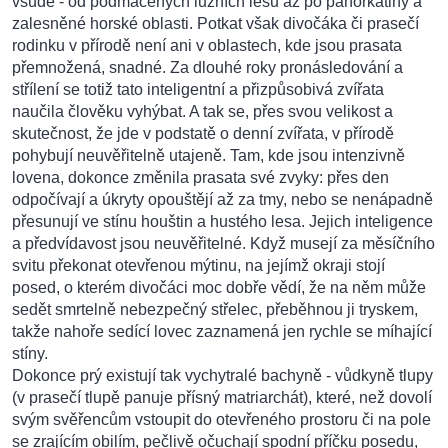
všude - od podmáčených lužních lesů až po pahorkatiny a
zalesněné horské oblasti. Potkat však divočáka či prasečí
rodinku v přírodě není ani v oblastech, kde jsou prasata
přemnožená, snadné. Za dlouhé roky pronásledování a
střílení se totiž tato inteligentní a přizpůsobivá zvířata
naučila člověku vyhýbat. A tak se, přes svou velikost a
skutečnost, že jde v podstatě o denní zvířata, v přírodě
pohybují neuvěřitelně utajeně. Tam, kde jsou intenzivně
lovena, dokonce změnila prasata své zvyky: přes den
odpočívají a úkryty opouštějí až za tmy, nebo se nenápadně
přesunují ve stínu houštin a hustého lesa. Jejich inteligence
a předvídavost jsou neuvěřitelné. Když musejí za měsíčního
svitu překonat otevřenou mýtinu, na jejímž okraji stojí
posed, o kterém divočáci moc dobře vědí, že na něm může
sedět smrtelně nebezpečný střelec, přeběhnou ji tryskem,
takže nahoře sedící lovec zaznamená jen rychle se míhající
stíny.
Dokonce prý existují tak vychytralé bachyně - vůdkyně tlupy
(v prasečí tlupě panuje přísný matriarchát), které, než dovolí
svým svěřencům vstoupit do otevřeného prostoru či na pole
se zrajícím obilím, pečlivě očuchají spodní příčku posedu,