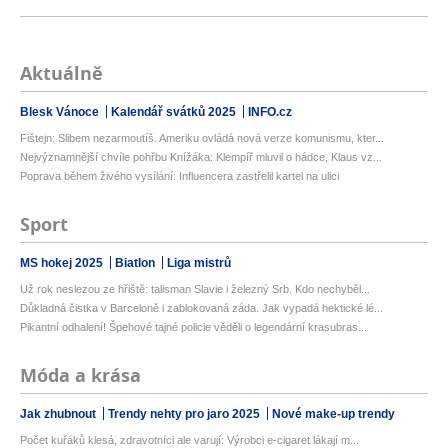
Aktuálně
Blesk Vánoce
Kalendář svátků 2025
INFO.cz
Fištejn: Slibem nezarmoutíš. Ameriku ovládá nová verze komunismu, kter...
Nejvýznamnější chvíle pohřbu Knížáka: Klempíř mluvil o hádce, Klaus vz...
Poprava během živého vysílání: Influencera zastřelil kartel na ulici
Sport
MS hokej 2025
Biatlon
Liga mistrů
Už rok neslezou ze hřiště: talisman Slavie i železný Srb. Kdo nechyběl...
Důkladná čistka v Barceloně i zablokovaná záda. Jak vypadá hektické lé...
Pikantní odhalení! Špehové tajné policie věděli o legendární krasubras...
Móda a krása
Jak zhubnout
Trendy nehty pro jaro 2025
Nové make-up trendy
Počet kuřáků klesá, zdravotníci ale varují: Výrobci e-cigaret lákají m...