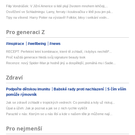
Filip Vondrášek: V Jižní Americe si lidé plují životem mnohem lehčeji,...
Osvěžení ve Schladmingu: Lamy, ferraty i koulovačka v létě jsou jen pá...
Tipy na víkend: Harry Potter na výstavě! Folklor, bitvy i setkání vodn...
Pro generaci Z
#inspirace
#wellbeing
#news
RECEPT: Perfektní letní kombinace, které tě zchladí, i kdybys nechtěl*...
Proč každá generace hledá svůj signature beauty look
Recenze: nový Spider-Man je hodně jiný a dospělejší, pomáhá mu i Sadie...
Zdraví
Podpořte dětskou imunitu
Babské rady proti nachlazení
S čím vším
pomůže rýmovník
Jak se zdravě zchladit v tropických vedrech: Co pomáhá a kdy už riskuj...
Úpal a úžeh: Jak je poznat a jak se z nich rychle vyléčit
Parazité v nás: Kterým se u nás líbí a kde v našem těle je můžeme nají...
Pro nejmenší