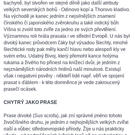
bachyně, byl stvořen ve stejné dílně jako další atributy
velkých severských bohů - Odinovo kopí a Thorovo kladivo.
Na východě je kanec jedním z nejsilnějších znamení
čínského či japonského zvěrokruhu a také indický bůh
Višna si zvolil toto zvíře za jedno ze svých převtělení.
Významnou roli hrála prasata i ve střední Evropě. U nás byl
divoký kanec průvodcem čáky byl výsadou šlechty, mnohé
šlechtické rody pak měly kančí hlavu nebo alespoň kly ve
svém erbu. Udatný Bivoj, který přemohl kance holýma
rukama a živého ho přinesl na knížecí dvůr, je jedním z
nejznámějších národních hrdinů naší minulosti. Existují
však i negativní pověry - někteří lidé např. věří ve spojení
prasat s ďáblem - k této domněnce je vede zakroucený
prasečí ocásek.
CHYTRÝ JAKO PRASE
Prase divoké (Sus scrofa), jak zní správné jméno tohoto
živočišného druhu, je jedním z nejhojnějších velkých zvířat
naší a vůbec středoevropské přírody. Žije u nás prakticky