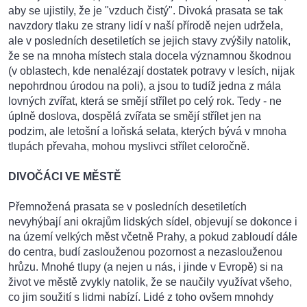
aby se ujistily, že je "vzduch čistý". Divoká prasata se tak
navzdory tlaku ze strany lidí v naší přírodě nejen udržela,
ale v posledních desetiletích se jejich stavy zvýšily natolik,
že se na mnoha místech stala docela významnou škodnou
(v oblastech, kde nenalézají dostatek potravy v lesích, nijak
nepohrdnou úrodou na poli), a jsou to tudíž jedna z mála
lovných zvířat, která se smějí střílet po celý rok. Tedy - ne
úplně doslova, dospělá zvířata se smějí střílet jen na
podzim, ale letošní a loňská selata, kterých bývá v mnoha
tlupách převaha, mohou myslivci střílet celoročně.
DIVOČÁCI VE MĚSTĚ
Přemnožená prasata se v posledních desetiletích
nevyhýbají ani okrajům lidských sídel, objevují se dokonce i
na území velkých měst včetně Prahy, a pokud zabloudí dále
do centra, budí zaslouženou pozornost a nezaslouženou
hrůzu. Mnohé tlupy (a nejen u nás, i jinde v Evropě) si na
život ve městě zvykly natolik, že se naučily využívat všeho,
co jim soužití s lidmi nabízí. Lidé z toho ovšem mnohdy