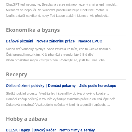
ChatGPT teď neunavíte. Bezplatná verze má neomezený chat a lepší model...
Microsoft se nepoučil. Ve Windows potichu instaluje OneDrive Photos, k...
Netflix a další na víkend: nový Ted Lasso a akční Lioness. Ale předevš...
Ekonomika a byznys
Daňové přiznání
Novela zákoníku práce
Nadace EPCG
Sucho drtí vodácký byznys. Voda zmizela i z míst, kde to Česko dosud n...
Češi propadli motorkám. Král trhu těží z trendu, který jiné děsí
Vláda proškrtala mapu větrných zón. Podívejte se, jestli ta u vaší cha...
Recepty
Oblíbené zimní polévky
Domácí pekárny
Jídlo podle horoskopu
Sladký poklad u cesty: Využijte letní špendlíky do tvarohového koláče,...
Domácí kečup pečený v troubě: Vyžaduje minimum práce a chutná lépe než...
Cuketová zmrzlina? Vyzkoušejte nečekaný letní hit a geniální způsob, j...
Hobby a zábava
BLESK Tlapky
Divoký kačer
Netflix filmy a seriály