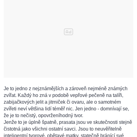
Je to jedno z nejznámějších a zároveň nejméně známých
zvířat. Každý ho zná v podobě vepřové pečeně na talíři,
zabijačkových jelit a jitrniček či ovaru, ale o samotném
zvířeti neví většina lidí téměř nic. Jen jedno - domnívají se,
že je to nečistý, opovrženíhodný tvor.
Jenže to je úplně špatně, prasata jsou ve skutečnosti stejně
čistotná jako všichni ostatní savci. Jsou to neuvěřitelně
inteligentní tvorové, obětavé matky, statečně bránící své