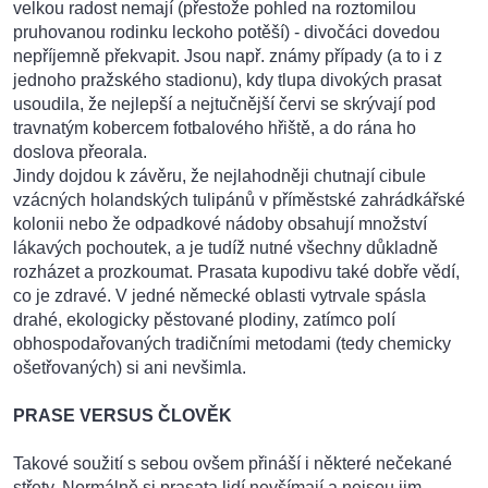
velkou radost nemají (přestože pohled na roztomilou
pruhovanou rodinku leckoho potěší) - divočáci dovedou
nepříjemně překvapit. Jsou např. známy případy (a to i z
jednoho pražského stadionu), kdy tlupa divokých prasat
usoudila, že nejlepší a nejtučnější červi se skrývají pod
travnatým kobercem fotbalového hřiště, a do rána ho
doslova přeorala.
Jindy dojdou k závěru, že nejlahodněji chutnají cibule
vzácných holandských tulipánů v příměstské zahrádkářské
kolonii nebo že odpadkové nádoby obsahují množství
lákavých pochoutek, a je tudíž nutné všechny důkladně
rozházet a prozkoumat. Prasata kupodivu také dobře vědí,
co je zdravé. V jedné německé oblasti vytrvale spásla
drahé, ekologicky pěstované plodiny, zatímco polí
obhospodařovaných tradičními metodami (tedy chemicky
ošetřovaných) si ani nevšimla.
PRASE VERSUS ČLOVĚK
Takové soužití s sebou ovšem přináší i některé nečekané
střety. Normálně si prasata lidí nevšímají a nejsou jim