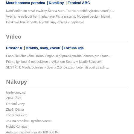
Mourissonova poradna
Komiksy
Festival ABC
Nahlédněte do nové továrny Škoda Auto: Takhle probíhá výroba baterií p...
Vybíráme nejlepší herní adaptace Pána prstenů. Moderní pecky i histori...
Desková hra Stínadla: Rychlé šípy ožívají v napínavé
Video
Prostor X
Branky, body, kokoti
Fortuna liga
Fanoušci čínského Dalian Yingbo si připravili parádní choreo pro Stanc...
Priske byl hodně nespokojen s výkonem Sparty v Mladé Boleslavi
SESTŘIH: Mladá Boleslav - Sparta 2:0. Bezzubí Letenští opět ztratili. ...
Nákupy
hledejceny.cz
Zboží Živě
Osobní vozy
Zboží Dáma
zbozi.blesk.cz
Jak na prohlídku ojetého vozu?
HobbyKompas
Auto pro začátečníka do 100 000 Kč