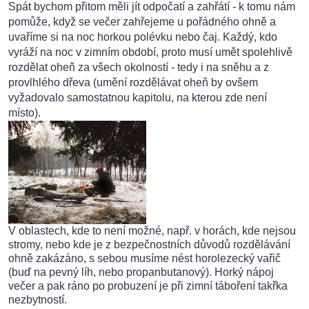
Spát bychom přitom měli jít odpočatí a zahřátí - k tomu nám
pomůže, když se večer zahřejeme u pořádného ohně a
uvaříme si na noc horkou polévku nebo čaj. Každý, kdo
vyráží na noc v zimním období, proto musí umět spolehlivě
rozdělat oheň za všech okolností - tedy i na sněhu a z
provlhlého dřeva (umění rozdělávat oheň by ovšem
vyžadovalo samostatnou kapitolu, na kterou zde není
místo).
V oblastech, kde to není možné, např. v horách, kde nejsou
stromy, nebo kde je z bezpečnostních důvodů rozdělávání
ohně zakázáno, s sebou musíme nést horolezecký vařič
(buď na pevný líh, nebo propanbutanový). Horký nápoj
večer a pak ráno po probuzení je při zimní táboření takřka
nezbytností.