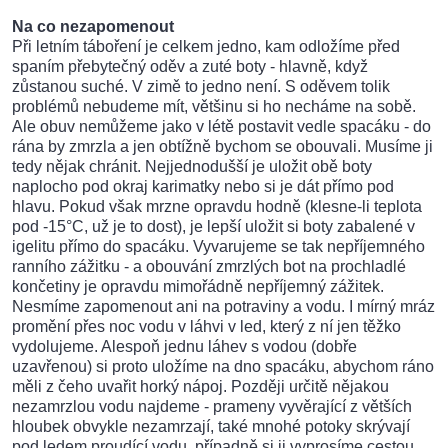
Na co nezapomenout
Při letním táboření je celkem jedno, kam odložíme před
spaním přebytečný oděv a zuté boty - hlavně, když
zůstanou suché. V zimě to jedno není. S oděvem tolik
problémů nebudeme mít, většinu si ho necháme na sobě.
Ale obuv nemůžeme jako v létě postavit vedle spacáku - do
rána by zmrzla a jen obtížně bychom se obouvali. Musíme ji
tedy nějak chránit. Nejjednodušší je uložit obě boty
naplocho pod okraj karimatky nebo si je dát přímo pod
hlavu. Pokud však mrzne opravdu hodně (klesne-li teplota
pod -15°C, už je to dost), je lepší uložit si boty zabalené v
igelitu přímo do spacáku. Vyvarujeme se tak nepříjemného
ranního zážitku - a obouvání zmrzlých bot na prochladlé
končetiny je opravdu mimořádně nepříjemný zážitek.
Nesmíme zapomenout ani na potraviny a vodu. I mírný mráz
promění přes noc vodu v láhvi v led, který z ní jen těžko
vydolujeme. Alespoň jednu láhev s vodou (dobře
uzavřenou) si proto uložíme na dno spacáku, abychom ráno
měli z čeho uvařit horký nápoj. Později určitě nějakou
nezamrzlou vodu najdeme - prameny vyvěrající z větších
hloubek obvykle nezamrzají, také mnohé potoky skrývají
pod ledem proudící vodu, případně si ji vyprosíme cestou