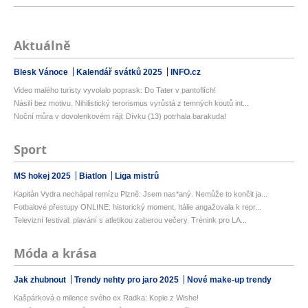
Aktuálně
Blesk Vánoce
Kalendář svátků 2025
INFO.cz
Video malého turisty vyvolalo poprask: Do Tater v pantoflích!
Násilí bez motivu. Nihilistický terorismus vyrůstá z temných koutů int...
Noční můra v dovolenkovém ráji: Dívku (13) potrhala barakuda!
Sport
MS hokej 2025
Biatlon
Liga mistrů
Kapitán Vydra nechápal remízu Plzně: Jsem nas*aný. Nemůže to končit ja...
Fotbalové přestupy ONLINE: historický moment, Itálie angažovala k repr...
Televizní festival: plavání s atletikou zaberou večery. Trénink pro LA...
Móda a krása
Jak zhubnout
Trendy nehty pro jaro 2025
Nové make-up trendy
Kašpárková o milence svého ex Radka: Kopie z Wishe!