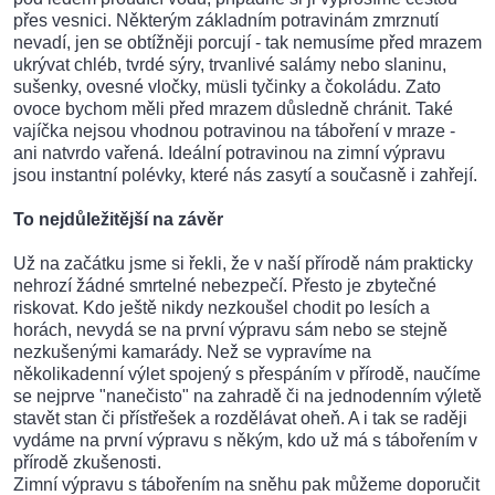
přes vesnici. Některým základním potravinám zmrznutí
nevadí, jen se obtížněji porcují - tak nemusíme před mrazem
ukrývat chléb, tvrdé sýry, trvanlivé salámy nebo slaninu,
sušenky, ovesné vločky, müsli tyčinky a čokoládu. Zato
ovoce bychom měli před mrazem důsledně chránit. Také
vajíčka nejsou vhodnou potravinou na táboření v mraze -
ani natvrdo vařená. Ideální potravinou na zimní výpravu
jsou instantní polévky, které nás zasytí a současně i zahřejí.
To nejdůležitější na závěr
Už na začátku jsme si řekli, že v naší přírodě nám prakticky
nehrozí žádné smrtelné nebezpečí. Přesto je zbytečné
riskovat. Kdo ještě nikdy nezkoušel chodit po lesích a
horách, nevydá se na první výpravu sám nebo se stejně
nezkušenými kamarády. Než se vypravíme na
několikadenní výlet spojený s přespáním v přírodě, naučíme
se nejprve "nanečisto" na zahradě či na jednodenním výletě
stavět stan či přístřešek a rozdělávat oheň. A i tak se raději
vydáme na první výpravu s někým, kdo už má s tábořením v
přírodě zkušenosti.
Zimní výpravu s tábořením na sněhu pak můžeme doporučit