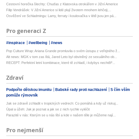
Cestovní horečka šlechty: Chuďas z Klatovska otrokářem v Jižní Americe
Filip Vondrášek: V Jižní Americe si lidé plují životem mnohem lehčeji,...
Osvěžení ve Schladmingu: Lamy, ferraty i koulovačka v létě jsou jen pá...
Pro generaci Z
#inspirace
#wellbeing
#news
Pop Culture Wrap: Ariana Grande promluvila o svém ústupu z veřejného ž...
Alt news: MGK v tom zas lítá, Jared Leto byl obviněný ze sexuálního ob...
RECEPT: Perfektní letní kombinace, které tě zchladí, i kdybys nechtěl*...
Zdraví
Podpořte dětskou imunitu
Babské rady proti nachlazení
S čím vším
pomůže rýmovník
Jak se zdravě zchladit v tropických vedrech: Co pomáhá a kdy už riskuj...
Úpal a úžeh: Jak je poznat a jak se z nich rychle vyléčit
Parazité v nás: Kterým se u nás líbí a kde v našem těle je můžeme nají...
Pro nejmenší