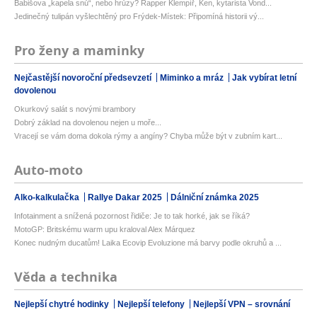
Babišova „kapela snů“, nebo hrůzy? Rapper Klempíř, Ken, kytarista Vond...
Jedinečný tulipán vyšlechtěný pro Frýdek-Místek: Připomíná historii vý...
Pro ženy a maminky
Nejčastější novoroční předsevzetí
Miminko a mráz
Jak vybírat letní
dovolenou
Okurkový salát s novými brambory
Dobrý základ na dovolenou nejen u moře...
Vracejí se vám doma dokola rýmy a angíny? Chyba může být v zubním kart...
Auto-moto
Alko-kalkulačka
Rallye Dakar 2025
Dálniční známka 2025
Infotainment a snížená pozornost řidiče: Je to tak horké, jak se říká?
MotoGP: Britskému warm upu kraloval Alex Márquez
Konec nudným ducatům! Laika Ecovip Evoluzione má barvy podle okruhů a ...
Věda a technika
Nejlepší chytré hodinky
Nejlepší telefony
Nejlepší VPN – srovnání