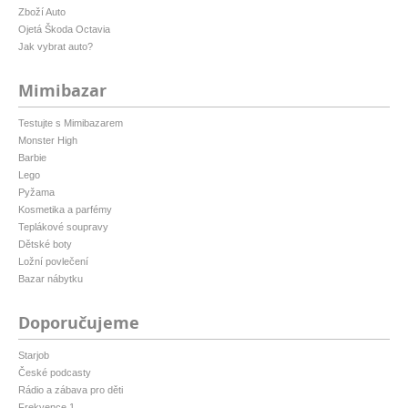
Zboží Auto
Ojetá Škoda Octavia
Jak vybrat auto?
Mimibazar
Testujte s Mimibazarem
Monster High
Barbie
Lego
Pyžama
Kosmetika a parfémy
Teplákové soupravy
Dětské boty
Ložní povlečení
Bazar nábytku
Doporučujeme
Starjob
České podcasty
Rádio a zábava pro děti
Frekvence 1