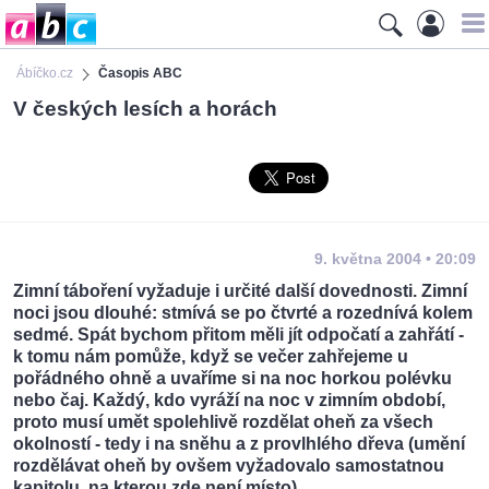
Ábíčko.cz
Časopis ABC
V českých lesích a horách
9. května 2004 • 20:09
Zimní táboření vyžaduje i určité další dovednosti. Zimní
noci jsou dlouhé: stmívá se po čtvrté a rozednívá kolem
sedmé. Spát bychom přitom měli jít odpočatí a zahřátí -
k tomu nám pomůže, když se večer zahřejeme u
pořádného ohně a uvaříme si na noc horkou polévku
nebo čaj. Každý, kdo vyráží na noc v zimním období,
proto musí umět spolehlivě rozdělat oheň za všech
okolností - tedy i na sněhu a z provlhlého dřeva (umění
rozdělávat oheň by ovšem vyžadovalo samostatnou
kapitolu, na kterou zde není místo).