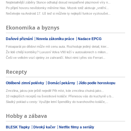
Nejdetailnější záběry Slunce odhalují dosud nespatřené plazmové víry n...
Po přijetí hovoru nevědomky měníme hlas. Mozek totiž aktivuje „vnitřní...
Nečekejte na Android 17. Už teď si můžete ty nejlepší funkce vyzkoušet...
Ekonomika a byznys
Daňové přiznání
Novela zákoníku práce
Nadace EPCG
Fotoaparát po dědovi může mít cenu auta. Rozhoduje jediný detail, kter...
Že lidé chtějí kombíky? Luxusní Volva V90 leží v autosalonech s milion...
Češi ve velkém vozí ojetiny ze zahraničí. Mezi nimi i přes sto Ferrari...
Recepty
Oblíbené zimní polévky
Domácí pekárny
Jídlo podle horoskopu
Zmrzlina, jakou jste ještě nejedli! Pět míst, kde zmrzlina chutná jako...
10 nejlepších receptů na švestkové koláče: Přenesou vás do kuchyně u b...
Sladký poklad u cesty: Využijte letní špendlíky do tvarohového koláče,...
Hobby a zábava
BLESK Tlapky
Divoký kačer
Netflix filmy a seriály