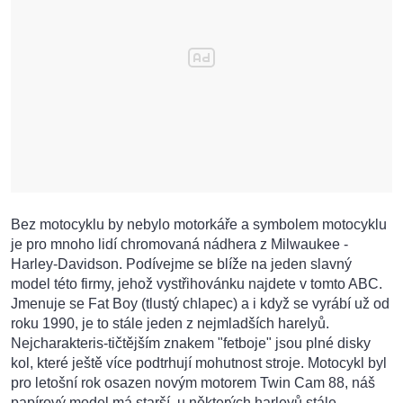
Bez motocyklu by nebylo motorkáře a symbolem motocyklu
je pro mnoho lidí chromovaná nádhera z Milwaukee -
Harley-Davidson. Podívejme se blíže na jeden slavný
model této firmy, jehož vystřihovánku najdete v tomto ABC.
Jmenuje se Fat Boy (tlustý chlapec) a i když se vyrábí už od
roku 1990, je to stále jeden z nejmladších harelyů.
Nejcharakteris-tičtějším znakem "fetboje" jsou plné disky
kol, které ještě více podtrhují mohutnost stroje. Motocykl byl
pro letošní rok osazen novým motorem Twin Cam 88, náš
papírový model má starší, u některých harleyů stále