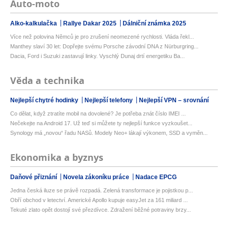
Auto-moto
Alko-kalkulačka
Rallye Dakar 2025
Dálniční známka 2025
Více než polovina Němců je pro zrušení neomezené rychlosti. Vláda řekl...
Manthey slaví 30 let: Dopřejte svému Porsche závodní DNA z Nürburgring...
Dacia, Ford i Suzuki zastavují linky. Vyschlý Dunaj drtí energetiku Ba...
Věda a technika
Nejlepší chytré hodinky
Nejlepší telefony
Nejlepší VPN – srovnání
Co dělat, když ztratíte mobil na dovolené? Je potřeba znát číslo IMEI ...
Nečekejte na Android 17. Už teď si můžete ty nejlepší funkce vyzkoušet...
Synology má „novou“ řadu NASů. Modely Neo+ lákají výkonem, SSD a vyměn...
Ekonomika a byznys
Daňové přiznání
Novela zákoníku práce
Nadace EPCG
Jedna česká iluze se právě rozpadá. Zelená transformace je pojistkou p...
Obří obchod v letectví. Americké Apollo kupuje easyJet za 161 miliard ...
Tekuté zlato opět dostojí své přezdívce. Zdražení běžné potraviny brzy...