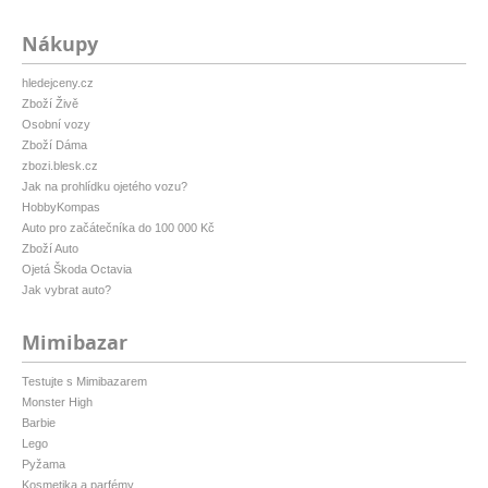
Nákupy
hledejceny.cz
Zboží Živě
Osobní vozy
Zboží Dáma
zbozi.blesk.cz
Jak na prohlídku ojetého vozu?
HobbyKompas
Auto pro začátečníka do 100 000 Kč
Zboží Auto
Ojetá Škoda Octavia
Jak vybrat auto?
Mimibazar
Testujte s Mimibazarem
Monster High
Barbie
Lego
Pyžama
Kosmetika a parfémy