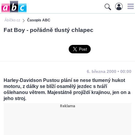
Ábíčko.cz
Časopis ABC
Fat Boy - pořádně tlustý chlapec
6. března 2000 • 00:00
Harley-Davidson Pustou plání se nese tlumený hukot
motoru, z dálky se blíží osamělý jezdec s tváří
ošlehanou větrem. Majestátně projíždí krajinou, jen on a
jeho stroj.