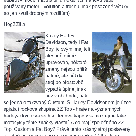
používaný motor Evolution a trochu jinak posazené výfuky
(to jen kvůli drobným rozdílům).
HogZZilla
Každý Harley-
Davidson, tedy i Fat
Boy, je svými majiteli
alespoň mírně
upravován, některé
změny nejsou příliš
patrné, ale někdy
stroj po přestavbě
vypadá úplně jinak
než v obchodě, pak
se jedná o takzvaný Custom. S Harley-Davidsonem je úzce
spjata i rocková skupina ZZ Top - hraje na významných
harleyáckých srazech a členové kapely samozřejmě také
motocykly téhle značky vlastní. A co mají společného ZZ
Top, Custom a Fat Boy? Právě tento krásný stroj postavený
z Fat Boye, nesoucí příznačné jméno HogZZilla. Jeho