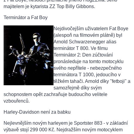
majitelem je kytarista ZZ Top Billy Gibbons.
Terminátor a Fat Boy
Nejdivočejším uživatelem Fat Boye
(alespoň na filmovém plátně) byl
Arnold Schwarzenegger alias
terminátor T 800. Ve filmu
Terminátor 2: Den zúčtování
pronásleduje na tomto motocyklu
svého nepřítele - nebezpečného
terminátora T 1000, jedoucího v
těžkém tahači. Arnold díky "fetboji" a
samozřejmě díky svým
schopnostem opět zachraňuje budoucího velitele
vzbouřenců.
Harley-Davidson není za babku
Nejlevnějším novým harleyem je Sportster 883 - v základní
výbavě stojí 299 000 Kč. Nejdražším novým motocyklem