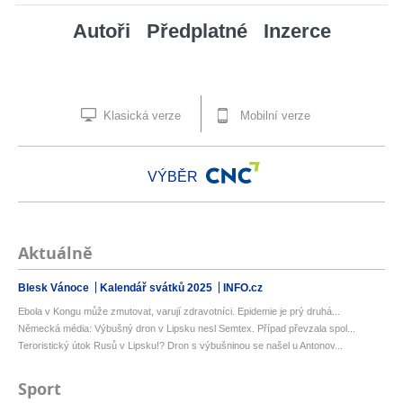
Autoři
Předplatné
Inzerce
Klasická verze
Mobilní verze
VÝBĚR
Aktuálně
Blesk Vánoce
Kalendář svátků 2025
INFO.cz
Ebola v Kongu může zmutovat, varují zdravotníci. Epidemie je prý druhá...
Německá média: Výbušný dron v Lipsku nesl Semtex. Případ převzala spol...
Teroristický útok Rusů v Lipsku!? Dron s výbušninou se našel u Antonov...
Sport