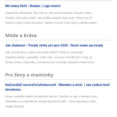
MS hokej 2025
Biatlon
Liga mistrů
Zadražil po Besiktasi: Štve nás to. Ale pokud budeme hrát jako dnes......
Hradec hrál velice dobře, ale kvalita soupeře byla znát. Prohra na hři...
Kozlovi vyšla změna formace: Takhle chceme hrát! Výhru zařídili sváteč...
Móda a krása
Jak zhubnout
Trendy nehty pro jaro 2025
Nové make-up trendy
Jak vybrat barvu, která vám bude slušet? Tohle je rozhodující
Zasklení lodžie v paneláku: kolik stojí, co musí schválit SVJ a kdy se...
Šmiky šmiky u Bereniky. Kohoutová se rozhodla zásadně změnit účes
Pro ženy a maminky
Nejčastější novoroční předsevzetí
Miminko a mráz
Jak vybírat letní
dovolenou
Konec nudného ladění do jednoho dekoru: Naučte se, jak v interiéru kom...
Hlasatelka a moderátorka Saskia Burešová (80) - Smrt manžela ji zdrtil...
Veggie Burritos