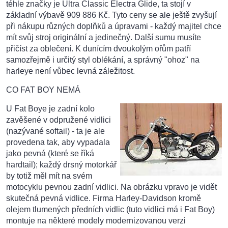
téhle značky je Ultra Classic Electra Glide, ta stojí v
základní výbavě 909 886 Kč. Tyto ceny se ale ještě zvyšují
při nákupu různých doplňků a úpravami - každý majitel chce
mít svůj stroj originální a jedinečný. Další sumu musíte
přičíst za oblečení. K dunícím dvoukolým ořům patří
samozřejmě i určitý styl oblékání, a správný "ohoz" na
harleye není vůbec levná záležitost.
CO FAT BOY NEMÁ
U Fat Boye je zadní kolo
zavěšené v odpružené vidlici
(nazývané softail) - ta je ale
provedena tak, aby vypadala
jako pevná (které se říká
hardtail); každý drsný motorkář
by totiž měl mít na svém
motocyklu pevnou zadní vidlici. Na obrázku vpravo je vidět
skutečná pevná vidlice. Firma Harley-Davidson kromě
olejem tlumených předních vidlic (tuto vidlici má i Fat Boy)
montuje na některé modely modernizovanou verzi