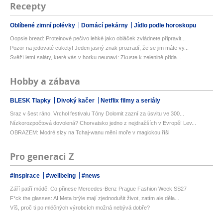
Recepty
Oblíbené zimní polévky
Domácí pekárny
Jídlo podle horoskopu
Oopsie bread: Proteinové pečivo lehké jako obláček zvládnete připravit...
Pozor na jedovaté cukety! Jeden jasný znak prozradí, že se jim máte vy...
Svěží letní saláty, které vás v horku neunaví: Zkuste k zelenině přida...
Hobby a zábava
BLESK Tlapky
Divoký kačer
Netflix filmy a seriály
Sraz v šest ráno. Vrchol festivalu Tóny Dolomit zazní za úsvitu ve 300...
Nízkorozpočtová dovolená? Chorvatsko jedno z nejdražších v Evropě! Lev...
OBRAZEM: Modré slzy na Tchaj-wanu mění moře v magickou říši
Pro generaci Z
#inspirace
#wellbeing
#news
Září patří módě: Co přinese Mercedes-Benz Prague Fashion Week SS27
F*ck the glasses: AI Meta brýle mají zjednodušit život, zatím ale děla...
Víš, proč ti po mléčných výrobcích možná nebývá dobře?