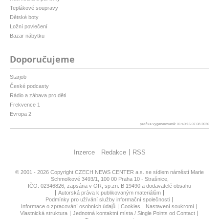
Teplákové soupravy
Dětské boty
Ložní povlečení
Bazar nábytku
Doporučujeme
Starjob
České podcasty
Rádio a zábava pro děti
Frekvence 1
Evropa 2
patička vygenerovaná: 01:40:16 07.08.2026
Inzerce
Redakce
RSS
© 2001 - 2026 Copyright
CZECH NEWS CENTER a.s.
se sídlem náměstí Marie
Schmolkové 3493/1, 100 00 Praha 10 - Strašnice,
IČO: 02346826, zapsána v OR, sp.zn. B 19490 a dodavatelé obsahu
Autorská práva k publikovaným materiálům
Podmínky pro užívání služby informační společnosti
Informace o zpracování osobních údajů
Cookies
Nastavení soukromí
Vlastnická struktura
Jednotná kontaktní místa / Single Points od Contact