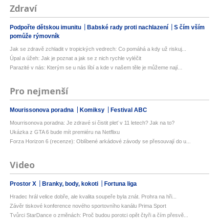
Zdraví
Podpořte dětskou imunitu
Babské rady proti nachlazení
S čím vším
pomůže rýmovník
Jak se zdravě zchladit v tropických vedrech: Co pomáhá a kdy už riskuj...
Úpal a úžeh: Jak je poznat a jak se z nich rychle vyléčit
Parazité v nás: Kterým se u nás líbí a kde v našem těle je můžeme nají...
Pro nejmenší
Mourissonova poradna
Komiksy
Festival ABC
Mourrisonova poradna: Je zdravé si čistit pleť v 11 letech? Jak na to?
Ukázka z GTA 6 bude mít premiéru na Netflixu
Forza Horizon 6 (recenze): Oblíbené arkádové závody se přesouvají do u...
Video
Prostor X
Branky, body, kokoti
Fortuna liga
Hradec hrál velice dobře, ale kvalita soupeře byla znát. Prohra na hři...
Závěr tiskové konference nového sportovního kanálu Prima Sport
Tvůrci StarDance o změnách: Proč budou porotci opět čtyři a čím přesvě...