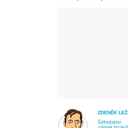
ZDENĚK LE
Šéfredaktor
zdenek.lezak@