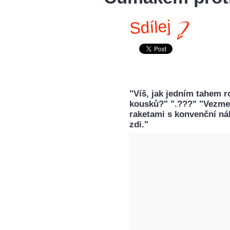
Sdílej
"Víš, jak jedním tahem r
kousků?" ".???" "Vezmeš
raketami s konvenční nál
zdi."