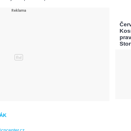
Čer
Kos
pra
Sto
ŽÁK
cncenter.cz