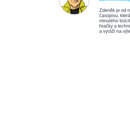
Zdeněk je od r
časopisu, kte
minulého tisíci
hračky a techni
a vyráží na výle