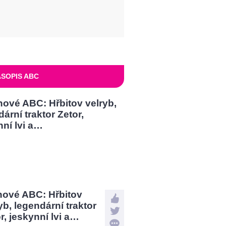
SOPIS ABC
nové ABC: Hřbitov
yb, legendární traktor
r, jeskynní lvi a…