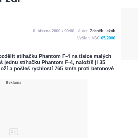
6. března 2000 • 00:00
Autor:
Zdeněk Ležák
Vyšlo v ABC
05/2000
ozdělit stíhačku Phantom F-4 na tisíce malých
 jednu stíhačku Phantom F-4, naložíš ji 35
oží a pošleš rychlostí 765 km/h proti betonové