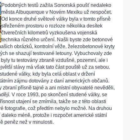
Podobných testů zažila Sonorská poušť nedaleko
města Albuquerque v Novém Mexiku už nespočet.
Od konce druhé světové války byla v tomto přísně
střeženém prostoru o rozloze několika desítek
čtverečních kilometrů vyzkoušena vojenská
technika různého určení. Našli byste zde betonové
ašich obrázků, kontrolní věže, železobetonové kryty
rých se shazují testované letouny. Vybuchovaly zde
byly tu testovány zbraně vzdušné, pozemní, ale i
větší slávy má však tato část pouště už za sebou.
studené války, kdy byla celá oblast v držení
státním zájmu dotovány z daní amerických občanů.
zbraní přísně tajné a ani místní obyvatelé nevěděli,
vádějí. V roce 1993, po skončení studené války, se
snost utajení se zmírnila, takže se z této oblasti
eré fotografie, což předtím nebylo možné. Na druhou
í daleko méně, protože i rozpočet americké státní
 peněz než v minulosti.