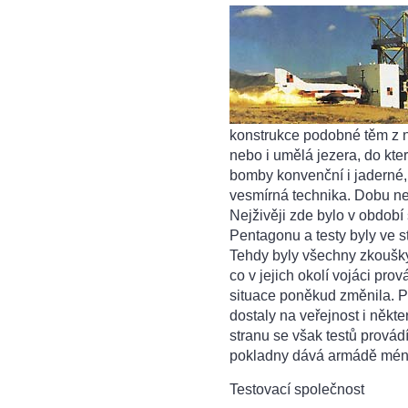
konstrukce podobné těm z n
nebo i umělá jezera, do kte
bomby konvenční i jaderné, 
vesmírná technika. Dobu nej
Nejživěji zde bylo v období 
Pentagonu a testy byly ve 
Tehdy byly všechny zkoušky 
co v jejich okolí vojáci pro
situace poněkud změnila. Pří
dostaly na veřejnost i někt
stranu se však testů provád
pokladny dává armádě méně
Testovací společnost