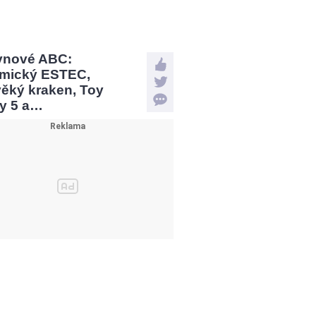
vnové ABC:
mický ESTEC,
věký kraken, Toy
ry 5 a…