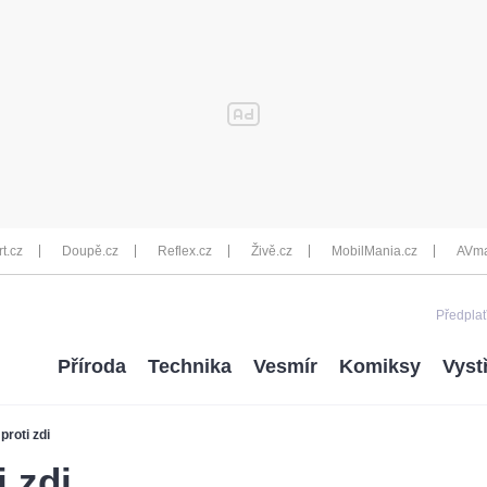
rt.cz
Doupě.cz
Reflex.cz
Živě.cz
MobilMania.cz
AVma
Předplať
Příroda
Technika
Vesmír
Komiksy
Vyst
roti zdi
 zdi