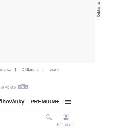
nia.cz
DIGIarena
více
 si Ábíčko
řihovánky
PREMIUM+
Přihlášení