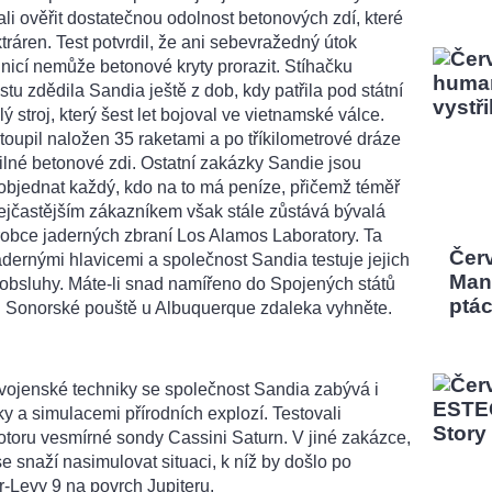
li ověřit dostatečnou odolnost betonových zdí, které
tráren. Test potvrdil, že ani sebevražedný útok
nicí nemůže betonové kryty prorazit. Stíhačku
tu zdědila Sandia ještě z dob, kdy patřila pod státní
ý stroj, který šest let bojoval ve vietnamské válce.
oupil naložen 35 raketami a po tříkilometrové dráze
silné betonové zdi. Ostatní zakázky Sandie jsou
 objednat každý, kdo na to má peníze, přičemž téměř
ejčastějším zákazníkem však stále zůstává bývalá
robce jaderných zbraní Los Alamos Laboratory. Ta
Čer
jadernými hlavicemi a společnost Sandia testuje jejich
Man,
 obsluhy. Máte-li snad namířeno do Spojených států
ptá
sti Sonorské pouště u Albuquerque zdaleka vyhněte.
 vojenské techniky se společnost Sandia zabývá i
 a simulacemi přírodních explozí. Testovali
otoru vesmírné sondy Cassini Saturn. V jiné zakázce,
e snaží nasimulovat situaci, k níž by došlo po
Levy 9 na povrch Jupiteru.