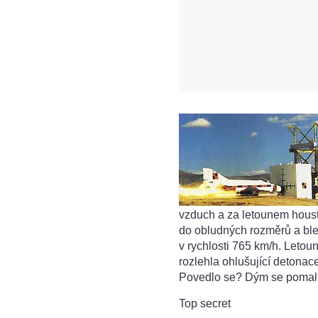
vzduch a za letounem houst
do obludných rozměrů a bles
v rychlosti 765 km/h. Letoun
rozlehla ohlušující detonac
Povedlo se? Dým se pomalu 
Top secret