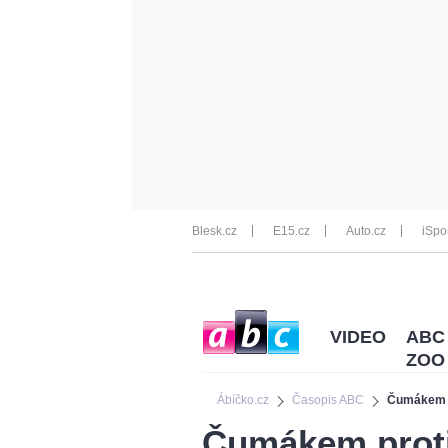
Blesk.cz
E15.cz
Auto.cz
iSpo
VIDEO
ABC
ZOO
Ábíčko.cz
Časopis ABC
Čumákem p
Čumákem proti