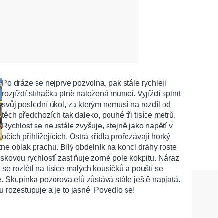
Po dráze se nejprve pozvolna, pak stále rychleji
rozjíždí stíhačka plně naložená municí. Vyjíždí splnit
svůj poslední úkol, za kterým nemusí na rozdíl od
těch předchozích tak daleko, pouhé tři tisíce metrů.
Rychlost se neustále zvyšuje, stejně jako napětí v
očích přihlížejících. Ostrá křídla prořezávají horký
ne oblak prachu. Bílý obdélník na konci dráhy roste
kovou rychlostí zastiňuje zorné pole kokpitu. Náraz
 se rozlétl na tisíce malých kousíčků a pouští se
e. Skupinka pozorovatelů zůstává stále ještě napjatá.
rozestupuje a je to jasné. Povedlo se!