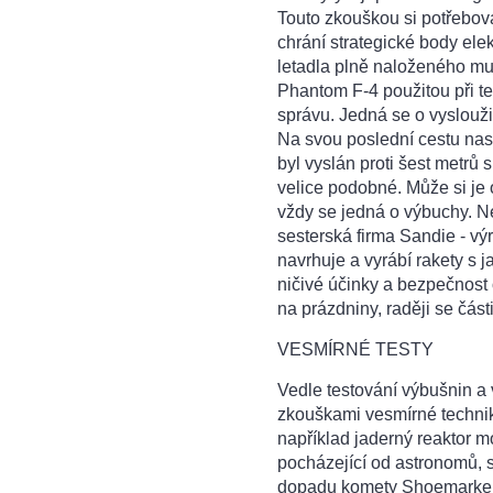
Touto zkouškou si potřebova
chrání strategické body elek
letadla plně naloženého mu
Phantom F-4 použitou při tes
správu. Jedná se o vysloužil
Na svou poslední cestu nast
byl vyslán proti šest metrů 
velice podobné. Může si je
vždy se jedná o výbuchy. N
sesterská firma Sandie - vý
navrhuje a vyrábí rakety s 
ničivé účinky a bezpečnost
na prázdniny, raději se čá
VESMÍRNÉ TESTY
Vedle testování výbušnin a
zkouškami vesmírné techniky
například jaderný reaktor m
pocházející od astronomů, s
dopadu komety Shoemarker-