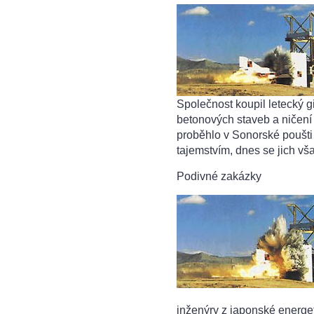
Společnost koupil letecký 
betonových staveb a ničení 
proběhlo v Sonorské poušti
tajemstvím, dnes se jich vš
Podivné zakázky
inženýry z japonské energet