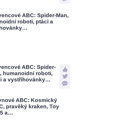
vencové ABC: Spider-
 humanoidní roboti,
ci a vystřihovánky…