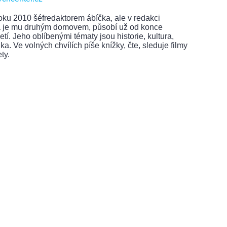
oku 2010 šéfredaktorem ábíčka, ale v redakci
rá je mu druhým domovem, působí už od konce
letí. Jeho oblíbenými tématy jsou historie, kultura,
ka. Ve volných chvílích píše knížky, čte, sleduje filmy
ty.