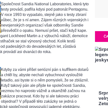
Společnost Sandia National Laboratories, která tyto
testy provádí, patřila kdysi pod patronát Pentagonu.
V roce 1993 to vypadalo, stejně jako s testy zbraní
vůbec, že je s ní amen. Zájem různých vojenských i
nevojenských organizací však odborníky Sandie
přesvědčil o opaku. Nemusí pršet, stačí když kape.
gigant Lockheed Martin a z výbuchů náloží, demolice
ČA
stíhaček se stal výnosný obchod. Kolik testů
 od padesátých do devadesátých let, zůstává
ak provádí asi dvanáct do roka.
Kdyby za vámi přišel seriózní pán s kufříkem dolarů
a chtěl by, abyste nechali vybuchnout vysloužilé
letadlo, asi byste si o něm pomysleli, že se zbláznil.
Když takový pán ale přijde ke společnosti Sandia,
vezmou ho naprosto vážně a okamžitě začnou na
Srp
zakázce pracovat. Kdo by si ale takovou práci
velr
objednal? V případě této zakázky se jedná o
Zeto
ické společnosti provozující jaderné elektrárny.