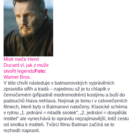
Mistr meče Henri
Ducard ví, jak z muže
stvořit legendu
Foto:
Warner Bros.
V této chvíli následuje v batmanovských vyprávěních
zpravidla střih a tradá – najednou už je tu chlapík v
černočerném (případně modromodrém) kostýmu a buší do
padouchů hlava nehlava. Nejinak je tomu i v celovečerních
filmech, které byly o Batmanovi natočeny. Klasické schéma
v rytmu „1. jednání = mladík sirotek“, „2. jednání = dospělák
mstitel“ ale vynechává to opravdu nejzajímavější, totiž cestu
od sirotka k mstiteli. Tvůrci filmu Batman začíná se to
rozhodli napravit.