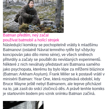
Batman předtím, neý začal
používat batmobil a holící strojek
Následující komiksy se pochopitelně vrátily k mladšímu
Batmanovi (ostatně Návrat temného rytíře byl vždycky
koncipován jako dílo mimo série), ve všech směrech
přitvrdily a začaly se pouštět do nevídaných experimentů.
Některé z nich neváhaly představit ani Batmana samého
jako psychopata, kterému by bylo lépe za mřížemi blázince
(Batman: Arkham Asylum). Frank Miller se k postavě vrátil v
minisérii Batman: Year One, která rozpitvává období, kdy
Bruce Wayne ještě nebyl Batmanem, ale teprve přicházel
na to, jak zasít do srdcí zločinců děs. A právě tenhle komiks
je startovním bodem pro vznik snímku Batman začíná.