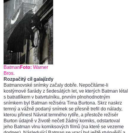
Batman
Foto:
Warner
Bros.
Rozpačitý cíl galajízdy
Batmanovské snímky začaly dobře. Nepočítáme-li
kostýmové šarády z šedesátých let, ve kterých Batman létal
s batratlíkem v batvrtulníku, prvním plnohodnotným
snímkem byl Batman režiséra Tima Burtona. Skrz naskrz
temný a vážně podaný snímek se přesně trefil do nálady,
kterou přinesl Návrat temného rytíře, a přestože režisér
Burton údajně v životě nečetl žádný komiks, odstartoval
jeho Batman vlnu komiksových filmů (na které se vezeme
dodnes). Následující Batman se vrací byl ještě stylovější a