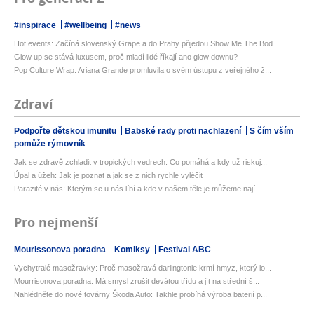
#inspirace
#wellbeing
#news
Hot events: Začíná slovenský Grape a do Prahy přijedou Show Me The Bod...
Glow up se stává luxusem, proč mladí lidé říkají ano glow downu?
Pop Culture Wrap: Ariana Grande promluvila o svém ústupu z veřejného ž...
Zdraví
Podpořte dětskou imunitu
Babské rady proti nachlazení
S čím vším
pomůže rýmovník
Jak se zdravě zchladit v tropických vedrech: Co pomáhá a kdy už riskuj...
Úpal a úžeh: Jak je poznat a jak se z nich rychle vyléčit
Parazité v nás: Kterým se u nás líbí a kde v našem těle je můžeme nají...
Pro nejmenší
Mourissonova poradna
Komiksy
Festival ABC
Vychytralé masožravky: Proč masožravá darlingtonie krmí hmyz, který lo...
Mourrisonova poradna: Má smysl zrušit devátou třídu a jít na střední š...
Nahlédněte do nové továrny Škoda Auto: Takhle probíhá výroba baterií p...