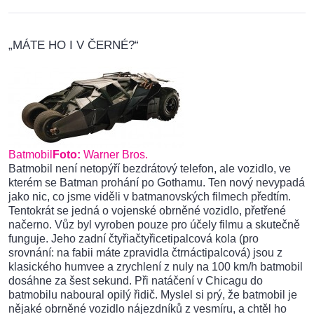
„MÁTE HO I V ČERNÉ?“
Batmobil
Foto:
Warner Bros.
Batmobil není netopýří bezdrátový telefon, ale vozidlo, ve
kterém se Batman prohání po Gothamu. Ten nový nevypadá
jako nic, co jsme viděli v batmanovských filmech předtím.
Tentokrát se jedná o vojenské obrněné vozidlo, přetřené
načerno. Vůz byl vyroben pouze pro účely filmu a skutečně
funguje. Jeho zadní čtyřiačtyřicetipalcová kola (pro
srovnání: na fabii máte zpravidla čtrnáctipalcová) jsou z
klasického humvee a zrychlení z nuly na 100 km/h batmobil
dosáhne za šest sekund. Při natáčení v Chicagu do
batmobilu naboural opilý řidič. Myslel si prý, že batmobil je
nějaké obrněné vozidlo nájezdníků z vesmíru, a chtěl ho