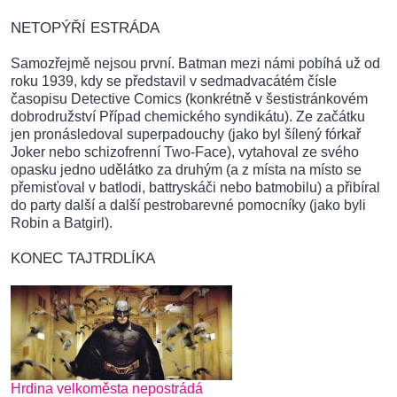
NETOPÝŘÍ ESTRÁDA
Samozřejmě nejsou první. Batman mezi námi pobíhá už od
roku 1939, kdy se představil v sedmadvacátém čísle
časopisu Detective Comics (konkrétně v šestistránkovém
dobrodružství Případ chemického syndikátu). Ze začátku
jen pronásledoval superpadouchy (jako byl šílený fórkař
Joker nebo schizofrenní Two-Face), vytahoval ze svého
opasku jedno udělátko za druhým (a z místa na místo se
přemisťoval v batlodi, battryskáči nebo batmobilu) a přibíral
do party další a další pestrobarevné pomocníky (jako byli
Robin a Batgirl).
KONEC TAJTRDLÍKA
Hrdina velkoměsta nepostrádá