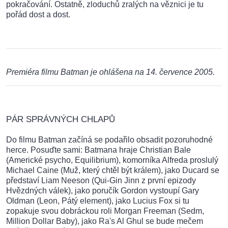
pokračování. Ostatně, zloduchů zralých na věznici je tu
pořád dost a dost.
Premiéra filmu Batman je ohlášena na 14. července 2005.
PÁR SPRÁVNÝCH CHLAPŮ
Do filmu Batman začíná se podařilo obsadit pozoruhodné
herce. Posuďte sami: Batmana hraje Christian Bale
(Americké psycho, Equilibrium), komorníka Alfreda proslulý
Michael Caine (Muž, který chtěl být králem), jako Ducard se
představí Liam Neeson (Qui-Gin Jinn z první epizody
Hvězdných válek), jako poručík Gordon vystoupí Gary
Oldman (Leon, Pátý element), jako Lucius Fox si tu
zopakuje svou dobráckou roli Morgan Freeman (Sedm,
Million Dollar Baby), jako Ra's Al Ghul se bude mečem