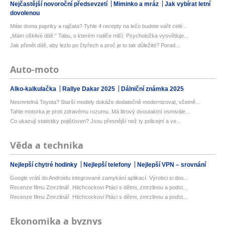
Nejčastější novoroční předsevzetí
Miminko a mráz
Jak vybírat letní
dovolenou
Máte doma papriky a rajčata? Tyhle 4 recepty na lečo budete vařit celé...
„Mám ošklivé dítě.“ Tabu, o kterém rodiče mlčí. Psycholožka vysvětluje...
Jak přimět dítě, aby lezlo po čtyřech a proč je to tak důležité? Porad...
Auto-moto
Alko-kalkulačka
Rallye Dakar 2025
Dálniční známka 2025
Nesmrtelná Toyota? Starší modely dokáže dodatečně modernizovat, včetně...
Tahle motorka je proti zdravému rozumu. Má litrový dvoutaktní osmivále...
Co ukazují statistiky pojišťoven? Jsou přesnější než ty policejní a ve...
Věda a technika
Nejlepší chytré hodinky
Nejlepší telefony
Nejlepší VPN – srovnání
Google vrátí do Androidu integrované zamykání aplikací. Výrobci si dos...
Recenze filmu Zmrzlinář. Hitchcockovi Ptáci s dětmi, zmrzlinou a podst...
Recenze filmu Zmrzlinář. Hitchcockovi Ptáci s dětmi, zmrzlinou a podst...
Ekonomika a byznys