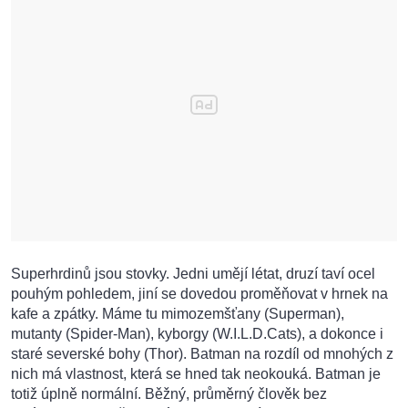
Superhrdinů jsou stovky. Jedni umějí létat, druzí taví ocel
pouhým pohledem, jiní se dovedou proměňovat v hrnek na
kafe a zpátky. Máme tu mimozemšťany (Superman),
mutanty (Spider-Man), kyborgy (W.I.L.D.Cats), a dokonce i
staré severské bohy (Thor). Batman na rozdíl od mnohých z
nich má vlastnost, která se hned tak neokouká. Batman je
totiž úplně normální. Běžný, průměrný člověk bez