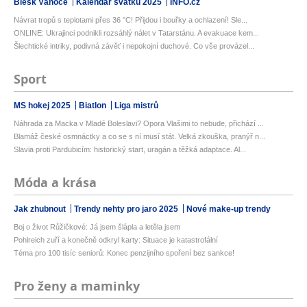
Blesk Vánoce
Kalendář svátků 2025
INFO.cz
Návrat tropů s teplotami přes 36 °C! Přijdou i bouřky a ochlazení! Sle...
ONLINE: Ukrajinci podnikli rozsáhlý nálet v Tatarstánu. A evakuace kem...
Šlechtické intriky, podivná závěť i nepokojní duchové. Co vše provázel...
Sport
MS hokej 2025
Biatlon
Liga mistrů
Náhrada za Macka v Mladé Boleslavi? Opora Vlašimi to nebude, přichází ...
Blamáž české osmnáctky a co se s ní musí stát. Velká zkouška, pranýř n...
Slavia proti Pardubicím: historický start, uragán a těžká adaptace. Al...
Móda a krása
Jak zhubnout
Trendy nehty pro jaro 2025
Nové make-up trendy
Boj o život Růžičkové: Já jsem šlápla a letěla jsem
Pohlreich zuří a konečně odkryl karty: Situace je katastrofální
Téma pro 100 tisíc seniorů: Konec penzijního spoření bez sankce!
Pro ženy a maminky