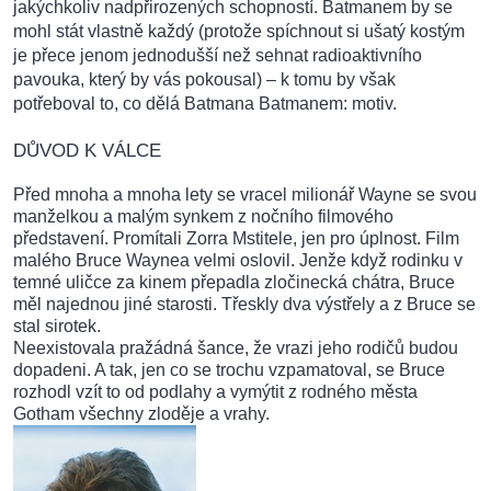
jakýchkoliv nadpřirozených schopností. Batmanem by se
mohl stát vlastně každý (protože spíchnout si ušatý kostým
je přece jenom jednodušší než sehnat radioaktivního
pavouka, který by vás pokousal) – k tomu by však
potřeboval to, co dělá Batmana Batmanem: motiv.
DŮVOD K VÁLCE
Před mnoha a mnoha lety se vracel milionář Wayne se svou
manželkou a malým synkem z nočního filmového
představení. Promítali Zorra Mstitele, jen pro úplnost. Film
malého Bruce Waynea velmi oslovil. Jenže když rodinku v
temné uličce za kinem přepadla zločinecká chátra, Bruce
měl najednou jiné starosti. Třeskly dva výstřely a z Bruce se
stal sirotek.
Neexistovala pražádná šance, že vrazi jeho rodičů budou
dopadeni. A tak, jen co se trochu vzpamatoval, se Bruce
rozhodl vzít to od podlahy a vymýtit z rodného města
Gotham všechny zloděje a vrahy.