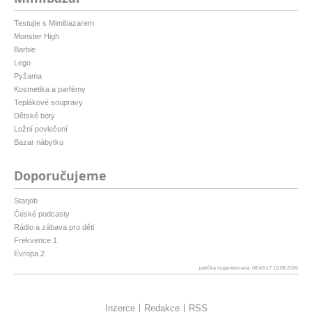
Testujte s Mimibazarem
Monster High
Barbie
Lego
Pyžama
Kosmetika a parfémy
Teplákové soupravy
Dětské boty
Ložní povlečení
Bazar nábytku
Doporučujeme
Starjob
České podcasty
Rádio a zábava pro děti
Frekvence 1
Evropa 2
patička vygenerovaná: 08:40:17 10.08.2026
Inzerce
Redakce
RSS