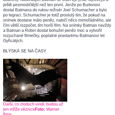
ještě pesimističtější než ten první. Jenže po Burtonovi
dostal Batmana do rukou režisér Joel Schumacher a bylo
po legraci. Schumacher je totiž proslulý tím, že pokud na
snímek dostane málo peněz, natočí něco mimořádného, ale
čím větší rozpočet, tím horší film. Na snímky Batman navždy
a Batman a Robin dostal bohužel peněz moc a vytvořil
rozjuchané filmečky, poplatné prastarému Batmanovi let
čtyřicátých.
BLÝSKÁ SE NA ČASY
Další, co zloduch uvidí, budou už
jen mříže věznice
Foto:
Warner
Bros.