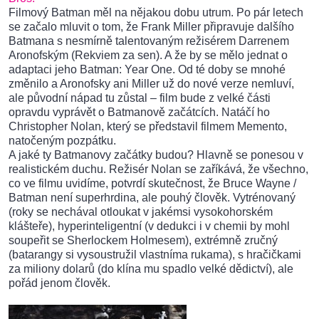
Filmový Batman měl na nějakou dobu utrum. Po pár letech
se začalo mluvit o tom, že Frank Miller připravuje dalšího
Batmana s nesmírně talentovaným režisérem Darrenem
Aronofským (Rekviem za sen). A že by se mělo jednat o
adaptaci jeho Batman: Year One. Od té doby se mnohé
změnilo a Aronofsky ani Miller už do nové verze nemluví,
ale původní nápad tu zůstal – film bude z velké části
opravdu vyprávět o Batmanově začátcích. Natáčí ho
Christopher Nolan, který se představil filmem Memento,
natočeným pozpátku.
A jaké ty Batmanovy začátky budou? Hlavně se ponesou v
realistickém duchu. Režisér Nolan se zaříkává, že všechno,
co ve filmu uvidíme, potvrdí skutečnost, že Bruce Wayne /
Batman není superhrdina, ale pouhý člověk. Vytrénovaný
(roky se nechával otloukat v jakémsi vysokohorském
klášteře), hyperinteligentní (v dedukci i v chemii by mohl
soupeřit se Sherlockem Holmesem), extrémně zručný
(batarangy si vysoustružil vlastníma rukama), s hračičkami
za miliony dolarů (do klína mu spadlo velké dědictví), ale
pořád jenom člověk.