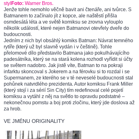
styl
Foto:
Warner Bros.
Jenže tohle nemohlo věčně bavit ani čtenáře, ani tvůrce. S
Batmanem to začínalo jít z kopce, ale naštěstí přišla
osmdesátá léta a ve světě komiksu se zrovna vylouplo
několik událostí, které nejen Batmanovi otevřely dveře do
budoucnosti.
Jedním z nich byl obsáhlý komiks Batman: Návrat temného
rytíře (který už byl slavně vydán i v češtině). Tohle
přelomové dílo představilo Batmana jako pokulhávajícího
padesátníka, který se na stará kolena rozhodl vyřídit si účty
se světem nadobro. Jak jistě víte, Batman to na pokraji
infarktu skoncoval s Jokerem a na férovku si to rozdal i se
Supermanem, ze kterého se v té neveselé budoucnosti stal
pohůnek natvrdlého prezidenta. Autor komiksu Frank Miller
(který stojí i za sérií Sin City) tím redefinoval celé pojetí
komiksu a vytáhl z něj na světlo to opravdu podstatné –
nekonečnou pomstu a boj proti zločinu, který jde doslova až
za hrob.
VE JMÉNU ORIGINALITY