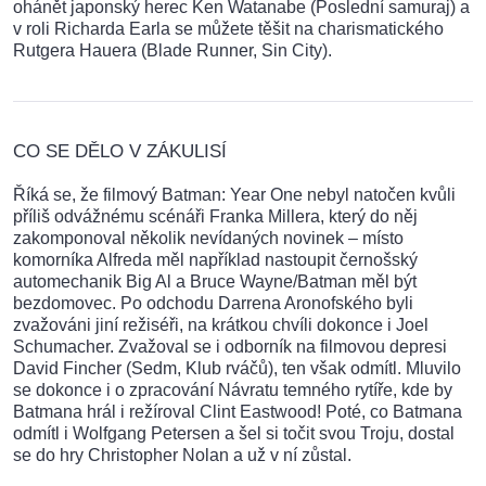
ohánět japonský herec Ken Watanabe (Poslední samuraj) a
v roli Richarda Earla se můžete těšit na charismatického
Rutgera Hauera (Blade Runner, Sin City).
CO SE DĚLO V ZÁKULISÍ
Říká se, že filmový Batman: Year One nebyl natočen kvůli
příliš odvážnému scénáři Franka Millera, který do něj
zakomponoval několik nevídaných novinek – místo
komorníka Alfreda měl například nastoupit černošský
automechanik Big Al a Bruce Wayne/Batman měl být
bezdomovec. Po odchodu Darrena Aronofského byli
zvažováni jiní režiséři, na krátkou chvíli dokonce i Joel
Schumacher. Zvažoval se i odborník na filmovou depresi
David Fincher (Sedm, Klub rváčů), ten však odmítl. Mluvilo
se dokonce i o zpracování Návratu temného rytíře, kde by
Batmana hrál i režíroval Clint Eastwood! Poté, co Batmana
odmítl i Wolfgang Petersen a šel si točit svou Troju, dostal
se do hry Christopher Nolan a už v ní zůstal.