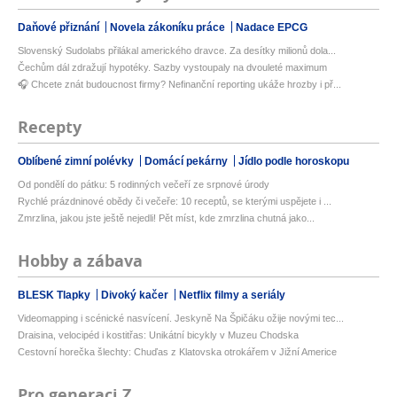
Daňové přiznání
Novela zákoníku práce
Nadace EPCG
Slovenský Sudolabs přilákal amerického dravce. Za desítky milionů dola...
Čechům dál zdražují hypotéky. Sazby vystoupaly na dvouleté maximum
🎧 Chcete znát budoucnost firmy? Nefinanční reporting ukáže hrozby i př...
Recepty
Oblíbené zimní polévky
Domácí pekárny
Jídlo podle horoskopu
Od pondělí do pátku: 5 rodinných večeří ze srpnové úrody
Rychlé prázdninové obědy či večeře: 10 receptů, se kterými uspějete i ...
Zmrzlina, jakou jste ještě nejedli! Pět míst, kde zmrzlina chutná jako...
Hobby a zábava
BLESK Tlapky
Divoký kačer
Netflix filmy a seriály
Videomapping i scénické nasvícení. Jeskyně Na Špičáku ožije novými tec...
Draisina, velocipéd i kostitřas: Unikátní bicykly v Muzeu Chodska
Cestovní horečka šlechty: Chuďas z Klatovska otrokářem v Jižní Americe
Pro generaci Z