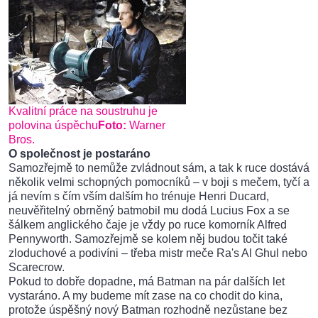
Kvalitní práce na soustruhu je
polovina úspěchu
Foto:
Warner
Bros.
O společnost je postaráno
Samozřejmě to nemůže zvládnout sám, a tak k ruce dostává
několik velmi schopných pomocníků – v boji s mečem, tyčí a
já nevím s čím vším dalším ho trénuje Henri Ducard,
neuvěřitelný obrněný batmobil mu dodá Lucius Fox a se
šálkem anglického čaje je vždy po ruce komorník Alfred
Pennyworth. Samozřejmě se kolem něj budou točit také
zloduchové a podivíni – třeba mistr meče Ra's Al Ghul nebo
Scarecrow.
Pokud to dobře dopadne, má Batman na pár dalších let
vystaráno. A my budeme mít zase na co chodit do kina,
protože úspěšný nový Batman rozhodně nezůstane bez