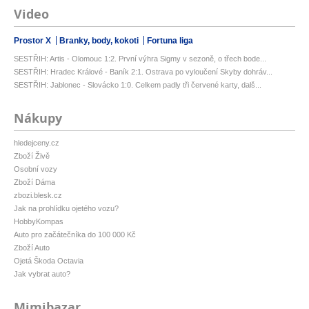
Video
Prostor X
Branky, body, kokoti
Fortuna liga
SESTŘIH: Artis - Olomouc 1:2. První výhra Sigmy v sezoně, o třech bode...
SESTŘIH: Hradec Králové - Baník 2:1. Ostrava po vyloučení Skyby dohráv...
SESTŘIH: Jablonec - Slovácko 1:0. Celkem padly tři červené karty, dalš...
Nákupy
hledejceny.cz
Zboží Živě
Osobní vozy
Zboží Dáma
zbozi.blesk.cz
Jak na prohlídku ojetého vozu?
HobbyKompas
Auto pro začátečníka do 100 000 Kč
Zboží Auto
Ojetá Škoda Octavia
Jak vybrat auto?
Mimibazar