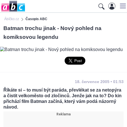
Ábíčko.cz
Časopis ABC
Batman trochu jinak - Nový pohled na
komiksovou legendu
18. července 2005 • 01:53
Říkáte si – to musí být paráda, převlékat se za netopýra
a čistit velkoměsto od zločinců. Jenže jak na to? Do kin
přichází film Batman začíná, který vám podá názorný
návod.