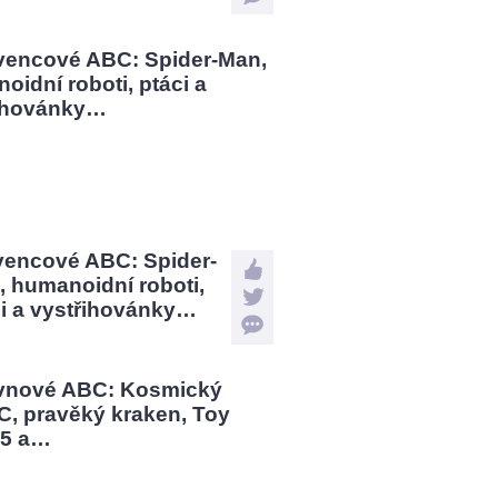
vencové ABC: Spider-
 humanoidní roboti,
ci a vystřihovánky…