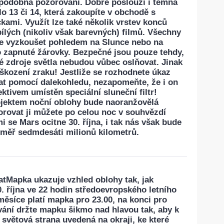
podobná pozorování. Dobře poslouží i temná
lo 13 či 14, která zakoupíte v obchodě s
ami. Využít lze také několik vrstev konců
ílých (nikoliv však barevných) filmů. Všechny
uše vyzkoušet pohledem na Slunce nebo na
 zapnuté žárovky. Bezpečné jsou pouze tehdy,
 zdroje světla nebudou vůbec oslňovat. Jinak
oškození zraku! Jestliže se rozhodnete úkaz
at pomocí dalekohledu, nezapomeňte, že i on
ktivem umístěn speciální sluneční filtr!
jektem noční oblohy bude naoranžovělá
orovat ji můžete po celou noc v souhvězdí
i se Mars ocitne 30. října, i tak nás však bude
téměř sedmdesáti milionů kilometrů.
at
Mapka ukazuje vzhled oblohy tak, jak
0. října ve 22 hodin středoevropského letního
měsíce platí mapka pro 23.00, na konci pro
ování držte mapku šikmo nad hlavou tak, aby k
světová strana uvedená na okraji, ke které