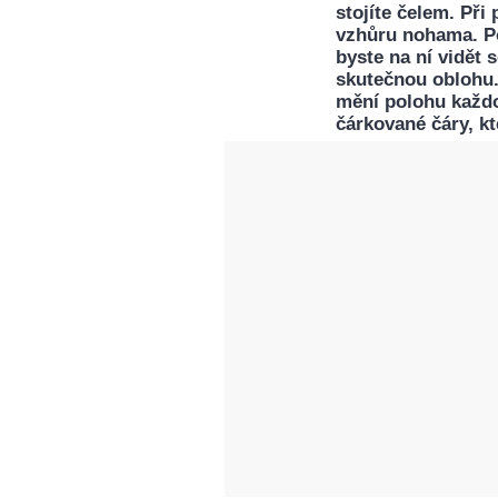
stojíte čelem. Při
vzhůru nohama. Po
byste na ní vidět s
skutečnou oblohu.
mění polohu každo
čárkované čáry, kt