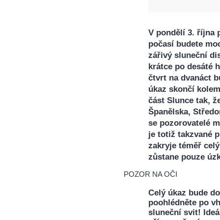
V pondělí 3. říjn
počasí budete moc
zářivý sluneční di
krátce po desáté 
čtvrt na dvanáct b
úkaz skončí kolem
část Slunce tak, ž
Španělska, Středo
se pozorovatelé m
je totiž takzvané
zakryje téměř celý
zůstane pouze úzk
POZOR NA OČI
Celý úkaz bude dob
poohlédněte po vh
sluneční svit! Ide