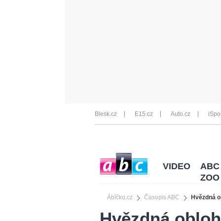
Blesk.cz
E15.cz
Auto.cz
iSpo
VIDEO
ABC
ZOO
Ábíčko.cz
Časopis ABC
Hvězdná ob
Hvězdná obloha