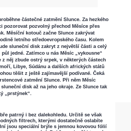
a proběhne částečné zatmění Slunce. Za hezkého
i pozorovat pozvolný přechod Měsíce přes
sk. Měsíční kotouč začne Slunce zakrývat
hodině letního středoevropského času. Kolem
ude sluneční disk zakryt z největší části a celý
 půl jedné. Zatímco u nás Měsíc „vykousne“
e z něj zbude ostrý srpek, v některých částech
moří, Libye, Súdánu a dalších afrických států
ohou těšit z ještě zajímavější podívané. Čeká
 prstencové zatmění Slunce. Při něm Měsíc
 sluneční disk až na jeho okraje. Ze Slunce tak
ý „prstýnek“.
ře patrný i bez dalekohledu. Určitě se však
odných filtrech, kterými dostatečně oslabíte
ální jsou speciální brýle s jemnou kovovou fólií