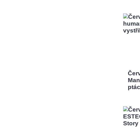
Čer
Man,
ptá