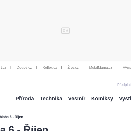
rt.cz
Doupě.cz
Reflex.cz
Živě.cz
MobilMania.cz
AVma
Předplať
Příroda
Technika
Vesmír
Komiksy
Vyst
loha 6 - Říjen
 6 - Říjen