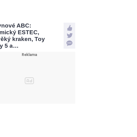
vnové ABC:
mický ESTEC,
věký kraken, Toy
ry 5 a…