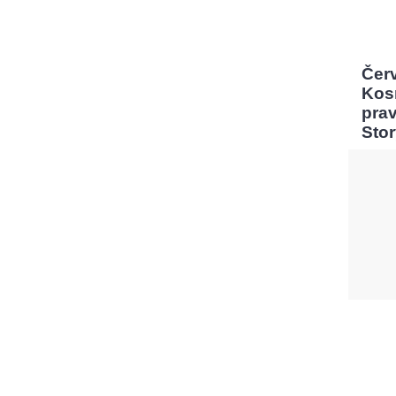
Čer
Kos
pra
Sto