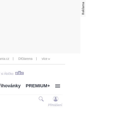
nia.cz
DIGIarena
více
 si Ábíčko
řihovánky
PREMIUM+
Přihlášení