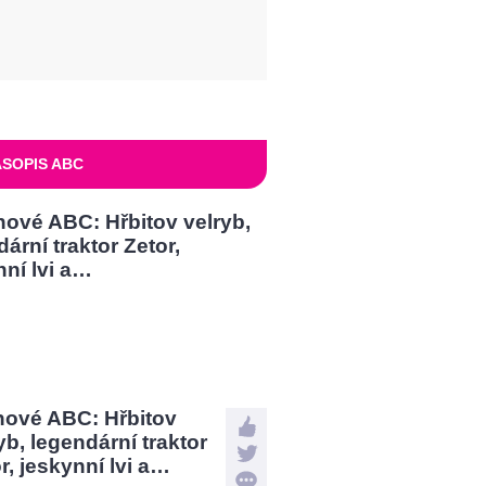
SOPIS ABC
nové ABC: Hřbitov
yb, legendární traktor
r, jeskynní lvi a…