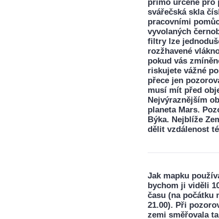
přímo určené pro 
svářečská skla čís
pracovními pomůck
vyvolaných černob
filtry lze jednod
rozžhavené vlákno
pokud vás zmíněné
riskujete vážné p
přece jen pozorov
musí mít před obje
Nejvýraznějším ob
planeta Mars. Poz
Býka. Nejblíže Zem
dělit vzdálenost 
Jak mapku použív
bychom ji viděli 1
času (na počátku 
21.00). Při pozor
zemi směřovala ta 