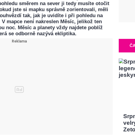
 pohledu směrem na sever ji tedy musíte otočit
kud jste si mapku správně zorientovali, měli
ouhvězdí tak, jak je uvidíte i při pohledu na
 V mapce není nakreslen Měsíc, jelikož ten
u noc. Měsíc a planety vždy najdete poblíž
erá se odborně nazývá ekliptika.
ČA
Srp
velr
Zeto