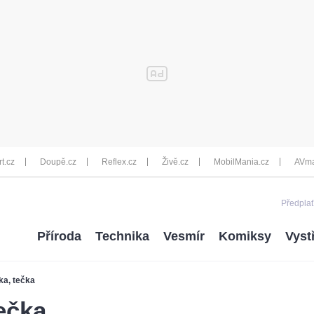
rt.cz
Doupě.cz
Reflex.cz
Živě.cz
MobilMania.cz
AVma
Předplať
Příroda
Technika
Vesmír
Komiksy
Vyst
ka, tečka
tečka