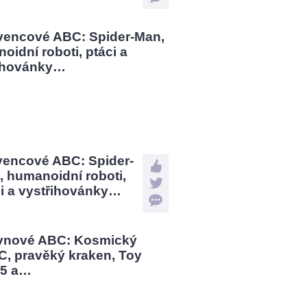
vencové ABC: Spider-
 humanoidní roboti,
ci a vystřihovánky…