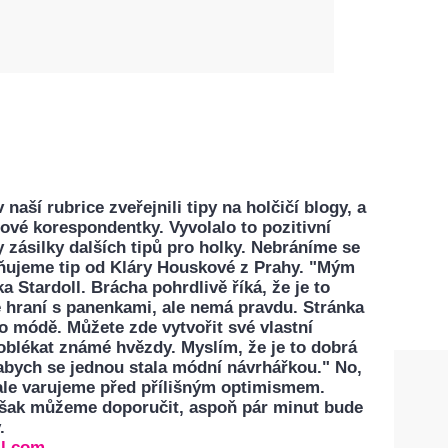
naší rubrice zveřejnili tipy na holčičí blogy, a
tové korespondentky. Vyvolalo to pozitivní
ly zásilky dalších tipů pro holky. Nebráníme se
jňujeme tip od Kláry Houskové z Prahy. "Mým
a Stardoll. Brácha pohrdlivě říká, že je to
é hraní s panenkami, ale nemá pravdu. Stránka
 o módě. Můžete zde vytvořit své vlastní
 oblékat známé hvězdy. Myslím, že je to dobrá
abych se jednou stala módní návrhářkou." No,
ale varujeme před přílišným optimismem.
však můžeme doporučit, aspoň pár minut bude
.
ll.com