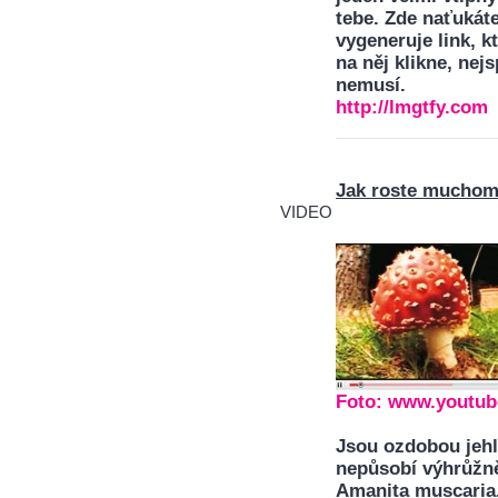
tebe. Zde naťukáte
vygeneruje link, 
na něj klikne, nej
nemusí.
http://lmgtfy.com
Jak roste mucho
VIDEO
Foto:
www.youtub
Jsou ozdobou jehli
nepůsobí výhrůžně
Amanita muscaria. 