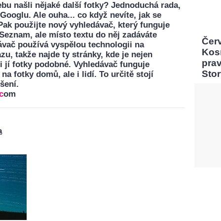
ebu našli nějaké další fotky? Jednoduchá rada,
Googlu. Ale ouha... co když nevíte, jak se
ak použijte nový vyhledávač, který funguje
Seznam, ale místo textu do něj zadáváte
Čer
ávač používá vyspělou technologii na
Kos
u, takže najde ty stránky, kde je nejen
pra
 i jí fotky podobné. Vyhledávač funguje
Sto
a fotky domů, ale i lidí. To určitě stojí
šení.
c
om
a