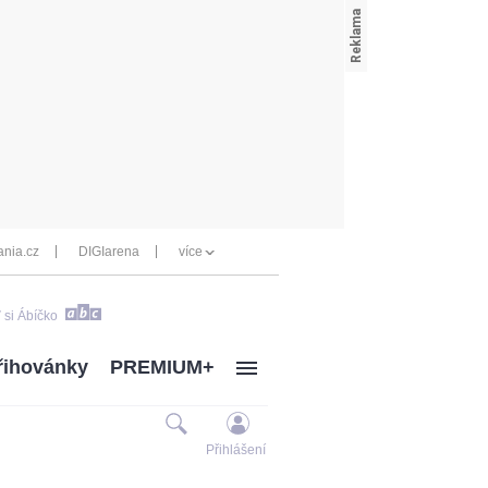
nia.cz
DIGIarena
více
 si Ábíčko
řihovánky
PREMIUM+
Přihlášení