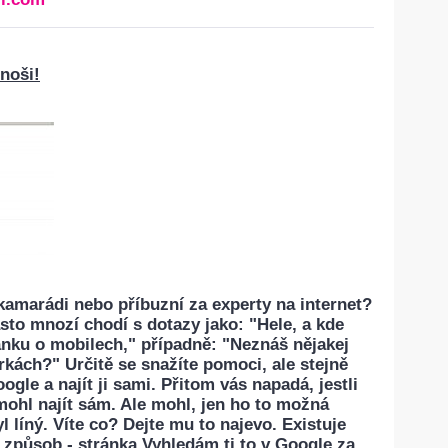
enoši!
kamarádi nebo příbuzní za experty na internet?
sto mnozí chodí s dotazy jako: "Hele, a kde
ánku o mobilech," případně: "Neznáš nějakej
kách?" Určitě se snažíte pomoci, ale stejně
gle a najít ji sami. Přitom vás napadá, jestli
emohl najít sám. Ale mohl, jen ho to možná
 líný. Víte co? Dejte mu to najevo. Existuje
 způsob - stránka Vyhledám ti to v Google za