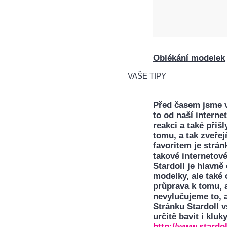
Oblékání modelek
VAŠE TIPY
Před časem jsme v 
to od naší interne
reakci a také přiš
tomu, a tak zveře
favoritem je stránk
takové internetov
Stardoll je hlavně
modelky, ale také
průprava k tomu, 
nevylučujeme to, 
Stránku Stardoll 
určitě bavit i kluky
http://www.stardo