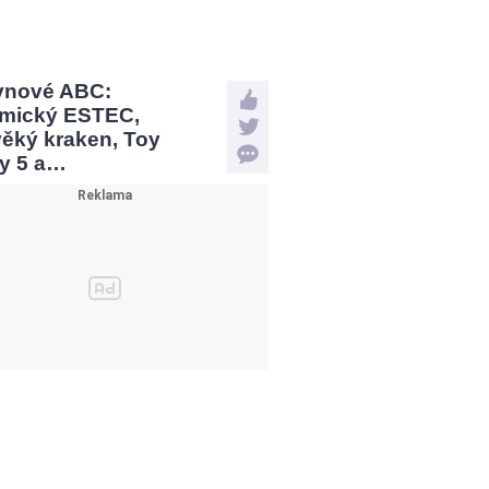
vnové ABC:
mický ESTEC,
věký kraken, Toy
ry 5 a…