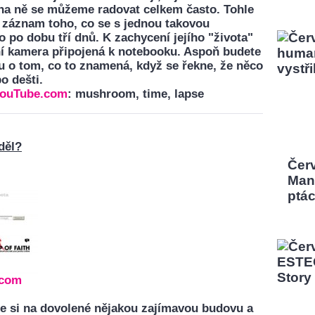
 na ně se můžeme radovat celkem často. Tohle
ý záznam toho, co se s jednou takovou
po dobu tří dnů. K zachycení jejího "života"
lní kamera připojená k notebooku. Aspoň budete
vu o tom, co to znamená, když se řekne, že něco
o dešti.
ouTube.com
: mushroom, time, lapse
děl?
Čer
Man,
ptá
.com
ste si na dovolené nějakou zajímavou budovu a