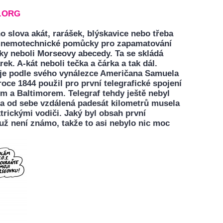
.ORG
 slova akát, rarášek, blýskavice nebo třeba
 mnemotechnické pomůcky pro zapamatování
y neboli Morseovy abecedy. Ta se skládá
rek. A-kát neboli tečka a čárka a tak dál.
je podle svého vynálezce Američana Samuela
 roce 1844 použil pro první telegrafické spojení
 a Baltimorem. Telegraf tehdy ještě nebyl
a od sebe vzdálená padesát kilometrů musela
trickými vodiči. Jaký byl obsah první
už není známo, takže to asi nebylo nic moc