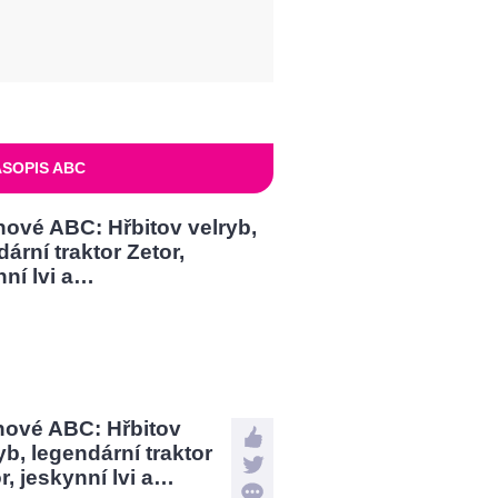
SOPIS ABC
nové ABC: Hřbitov
yb, legendární traktor
r, jeskynní lvi a…