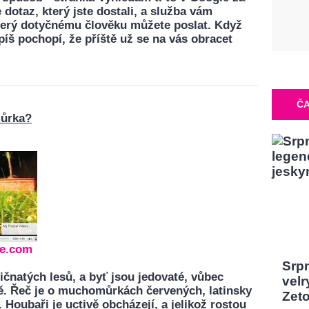
 dotaz, který jste dostali, a služba vám
který dotyčnému člověku můžete poslat. Když
spíš pochopí, že příště už se na vás obracet
ČA
můrka?
e.com
Srp
čnatých lesů, a byť jsou jedovaté, vůbec
velr
. Řeč je o muchomůrkách červených, latinsky
Zeto
Houbaři je uctivě obcházejí, a jelikož rostou