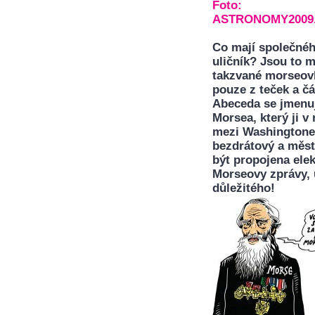
Foto:
ASTRONOMY2009
Co mají společného
uličník? Jsou to
takzvané morseovk
pouze z teček a čá
Abeceda se jmenu
Morsea, který ji v
mezi Washingtonem
bezdrátový a měst
být propojena elek
Morseovy zprávy, 
důležitého!