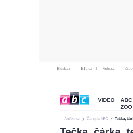
Blesk.cz
E15.cz
Auto.cz
iSpo
VIDEO
ABC
ZOO
Ábíčko.cz
Časopis ABC
Tečka, čár
Tečka, čárka, 