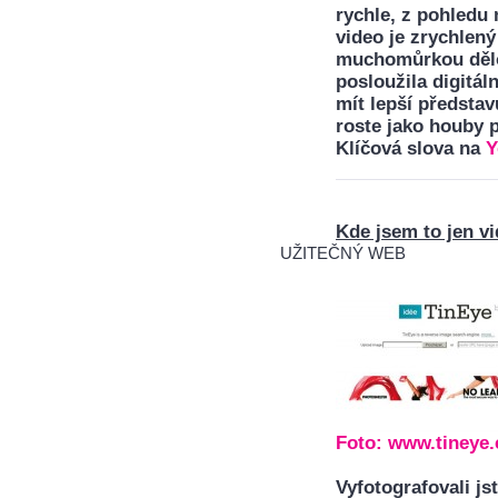
rychle, z pohledu
video je zrychlen
muchomůrkou dělo 
posloužila digitá
mít lepší předsta
roste jako houby p
Klíčová slova na
Y
Kde jsem to jen vi
UŽITEČNÝ WEB
Foto:
www.tineye
Vyfotografovali j