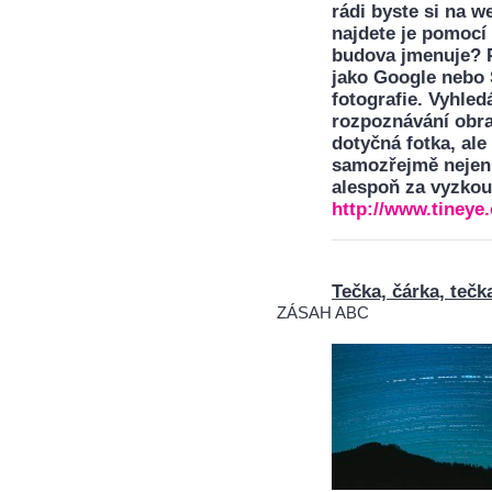
rádi byste si na w
najdete je pomocí 
budova jmenuje? P
jako Google nebo 
fotografie. Vyhled
rozpoznávání obraz
dotyčná fotka, ale
samozřejmě nejen n
alespoň za vyzkou
http://www.tineye.
Tečka, čárka, tečk
ZÁSAH ABC