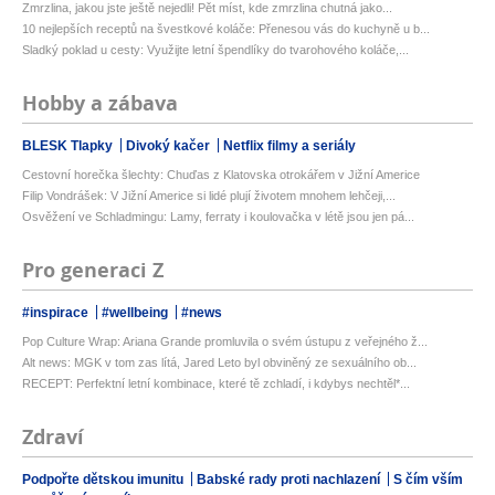
Zmrzlina, jakou jste ještě nejedli! Pět míst, kde zmrzlina chutná jako...
10 nejlepších receptů na švestkové koláče: Přenesou vás do kuchyně u b...
Sladký poklad u cesty: Využijte letní špendlíky do tvarohového koláče,...
Hobby a zábava
BLESK Tlapky
Divoký kačer
Netflix filmy a seriály
Cestovní horečka šlechty: Chuďas z Klatovska otrokářem v Jižní Americe
Filip Vondrášek: V Jižní Americe si lidé plují životem mnohem lehčeji,...
Osvěžení ve Schladmingu: Lamy, ferraty i koulovačka v létě jsou jen pá...
Pro generaci Z
#inspirace
#wellbeing
#news
Pop Culture Wrap: Ariana Grande promluvila o svém ústupu z veřejného ž...
Alt news: MGK v tom zas lítá, Jared Leto byl obviněný ze sexuálního ob...
RECEPT: Perfektní letní kombinace, které tě zchladí, i kdybys nechtěl*...
Zdraví
Podpořte dětskou imunitu
Babské rady proti nachlazení
S čím vším