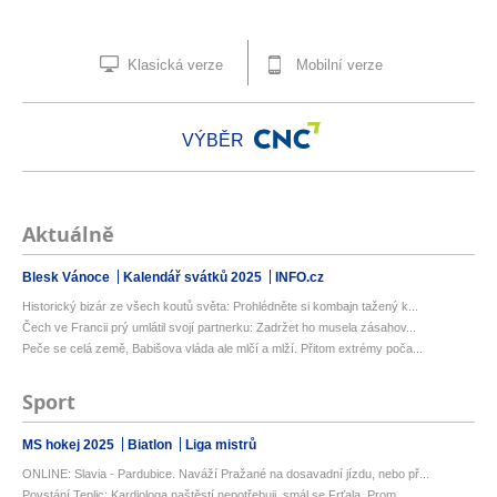
Klasická verze
Mobilní verze
VÝBĚR
Aktuálně
Blesk Vánoce
Kalendář svátků 2025
INFO.cz
Historický bizár ze všech koutů světa: Prohlédněte si kombajn tažený k...
Čech ve Francii prý umlátil svojí partnerku: Zadržet ho musela zásahov...
Peče se celá země, Babišova vláda ale mlčí a mlží. Přitom extrémy poča...
Sport
MS hokej 2025
Biatlon
Liga mistrů
ONLINE: Slavia - Pardubice. Naváží Pražané na dosavadní jízdu, nebo př...
Povstání Teplic: Kardiologa naštěstí nepotřebuji, smál se Frťala. Prom...