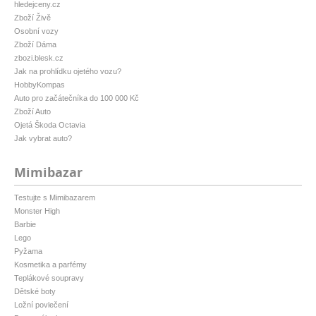
hledejceny.cz
Zboží Živě
Osobní vozy
Zboží Dáma
zbozi.blesk.cz
Jak na prohlídku ojetého vozu?
HobbyKompas
Auto pro začátečníka do 100 000 Kč
Zboží Auto
Ojetá Škoda Octavia
Jak vybrat auto?
Mimibazar
Testujte s Mimibazarem
Monster High
Barbie
Lego
Pyžama
Kosmetika a parfémy
Teplákové soupravy
Dětské boty
Ložní povlečení