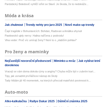
Pardubický Boledovič vyhlíží střet se Slavií: Je škoda, že to nedokáže...
Móda a krása
Jak zhubnout
Trendy nehty pro jaro 2025
Nové make-up trendy
Čapí tragédie v Bohuslavicích: Bohdan, Radovan a Amálka uhynuli
Pawlowské ujely nervy: Halina nařčena z podvodu!
Vlna veder: Proč víc umírají ženy? Není to o „slabším pohlaví“
Pro ženy a maminky
Nejčastější novoroční předsevzetí
Miminko a mráz
Jak vybírat letní
dovolenou
Vracejí se vám doma dokola rýmy a angíny? Chyba může být v zubním kart...
Tipy, jak usnadnit prvňáčkovi nástup do školy
Tady hlídám já! 40 momentek, na kterých převzali mateřské povinnosti k...
Auto-moto
Alko-kalkulačka
Rallye Dakar 2025
Dálniční známka 2025