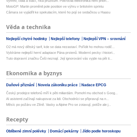
Výhřev, čidla a stačí, říká průzkum. Pokročilá elektronika není priori...
MotoGP: Martin proměnil pole position ve výhru v britském sprintu
Câmara se vyjádřil ke spekulacím, které ho pojí se sedačkou u Haasu
Věda a technika
Nejlepší chytré hodinky
Nejlepší telefony
Nejlepší VPN – srovnání
O2 má nový dětský tarif, kde se data nezastaví. Pořídit ho mohou rodič...
Vybíráme nejlepší herní adaptace Pána prstenů. Moderní pecky i histori...
Tuto dopravní značku Češi neznají. Její ignorování vás vyjde na pět ti...
Ekonomika a byznys
Daňové přiznání
Novela zákoníku práce
Nadace EPCG
Český prodejce telefonů míří k pěti miliardám. Pomohl mu obchod s Goog...
AI asistenti začínají nakupovat za lidi. Obchodníci se připravují na n...
Měsíc po požáru ve Zlíně. Vasky a Alpine Pro se zotavují, potíže ale j...
Recepty
Oblíbené zimní polévky
Domácí pekárny
Jídlo podle horoskopu