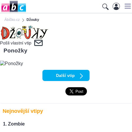
Ábíčko.cz
Džouky
Pošli vlastní vtip
Ponožky
Další vtip
Nejnovější vtipy
Zombie