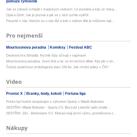
pomůže rýmovník
Jak se zdravě zchladit v tropických vedrech: Co pomáhá a kdy už riskuj...
Úpal a úžeh: Jak je poznat a jak se z nich rychle vyléčit
Parazité v nás: Kterým se u nás líbí a kde v našem těle je můžeme nají...
Pro nejmenší
Mourissonova poradna
Komiksy
Festival ABC
Desková hra Stínadla: Rychlé šípy ožívají v napínavé
Mourrisonova poradna: Jsem líná a nic se mi nechce dělat: Kdy jde o ún...
Česká společnost ornitologická slaví 100 let: Jak chrání ptáky v ČR?
Video
Prostor X
Branky, body, kokoti
Fortuna liga
Priske byl hodně nespokojen s výkonem Sparty v Mladé Boleslavi
SESTŘIH: Mladá Boleslav - Sparta 2:0. Bezzubí Letenští opět ztratili. ...
SESTŘIH: Zlín - Bohemians 0:2. Klokani mají první výhru, premiérovou t...
Nákupy