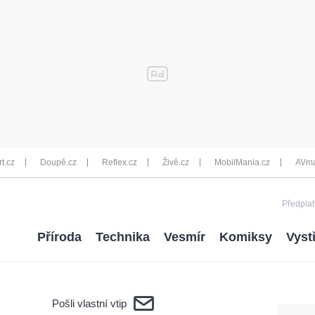
rt.cz
Doupě.cz
Reflex.cz
Živě.cz
MobilMania.cz
AVma
Předplať
Příroda
Technika
Vesmír
Komiksy
Vyst
Pošli vlastní vtip