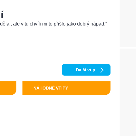
í
ělal, ale v tu chvíli mi to přišlo jako dobrý nápad."
Další vtip
NÁHODNÉ VTIPY