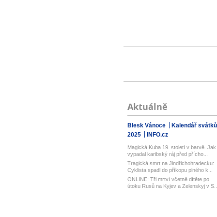
Aktuálně
Blesk Vánoce
Kalendář svátků
2025
INFO.cz
Magická Kuba 19. století v barvě. Jak
vypadal karibský ráj před přícho...
Tragická smrt na Jindřichohradecku:
Cyklista spadl do příkopu plného k...
ONLINE: Tři mrtví včetně dítěte po
útoku Rusů na Kyjev a Zelenskyj v S..