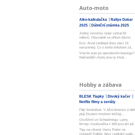
Auto-moto
Alko-kalkulačka
Rallye Dakar
2025
Dálniční známka 2025
Jediný vesnický radar vybral 50
milionů. Obyvatelé se přitom dávno
bou...
Kvíz: Arvid Lindblad dnes slaví 19.
narozeniny. Co o tomto britském zá...
Vracíte auto po operativním leasingu?
Nejčastější chyby jsou ty triviá...
Hobby a zábava
BLESK Tlapky
Divoký kačer
Netflix filmy a seriály
Filip Vondrášek: V Jižní Americe si lidé
plují životem mnohem lehčeji,...
Osvěžení ve Schladmingu: Lamy,
ferraty i koulovačka v létě jsou jen pá..
Tipy na víkend: Harry Potter na
výstavě! Folklor, bitvy i setkání vodn..