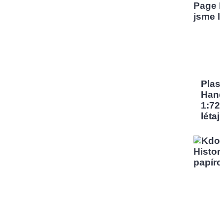
Pla
Han
1:72
léta