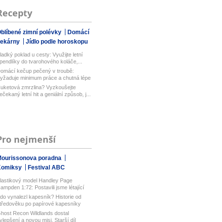
Recepty
blíbené zimní polévky
Domácí
pekárny
Jídlo podle horoskopu
ladký poklad u cesty: Využijte letní
pendlíky do tvarohového koláče,...
omácí kečup pečený v troubě:
yžaduje minimum práce a chutná lépe
ež...
uketová zmrzlina? Vyzkoušejte
ečekaný letní hit a geniální způsob, j...
Pro nejmenší
ourissonova poradna
Komiksy
Festival ABC
lastikový model Handley Page
ampden 1:72: Postavili jsme létající
u...
do vynalezl kapesník? Historie od
tředověku po papírové kapesníky
host Recon Wildlands dostal
ylepšení a novou misi. Starší díl