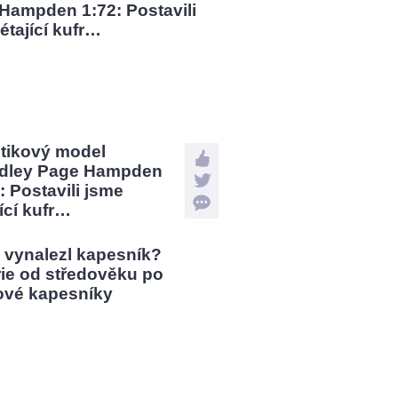
stikový model
dley Page Hampden
: Postavili jsme
jící kufr…