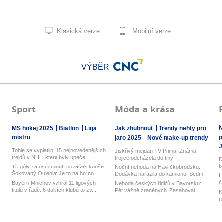
Klasická verze
Mobilní verze
VÝBĚR
Sport
Móda a krása
N
MS hokej 2025
Biatlon
Liga
Jak zhubnout
Trendy nehty pro
mistrů
p
jaro 2025
Nové make-up trendy
J
Tohle se vyplatilo. 15 nejpovedenějších
Jiskřivý mejdan TV Prima: Známá
trejdů v NHL, které byly upeče...
trojice odcházela do tmy
D
b
Tři góly za osm minut, nováček kouše.
Noční nehoda na Havlíčkobrodsku:
Šokovaný Oulehla: Je to na ho*no...
Dodávka narazila do kamionu! Sedm
H
zra...
č
Bayern Mnichov vyhrál 11 ligových
Nehoda českých řidičů v Bavorsku:
titulů v řadě. 6 dalších klubů to zv...
.
Pět vážně zraněných! Zasahoval
K
vrtul...
n