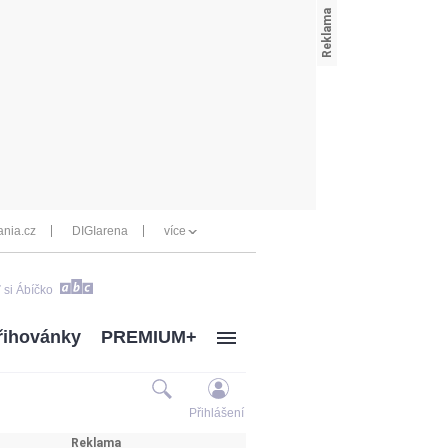
nia.cz
DIGIarena
více
 si Ábíčko
řihovánky
PREMIUM+
Přihlášení