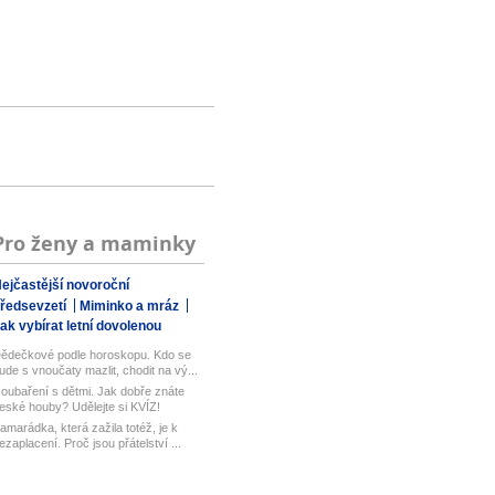
Pro ženy a maminky
ejčastější novoroční
ředsevzetí
Miminko a mráz
ak vybírat letní dovolenou
ědečkové podle horoskopu. Kdo se
ude s vnoučaty mazlit, chodit na vý...
oubaření s dětmi. Jak dobře znáte
eské houby? Udělejte si KVÍZ!
amarádka, která zažila totéž, je k
ezaplacení. Proč jsou přátelství ...