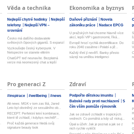
Věda a technika
Ekonomika a byznys
Nejlepší chytré hodinky
Nejlepší
Daňové přiznání
Novela
O
telefony
Nejlepší VPN –
zákoníku práce
Nadace EPCG
srovnání
U pražských hal chceme hlavně více
S
akcí, lepší VIP i gastronomii, říká...
š
Česko má dalšího dodavatele
světových čipových gigantů. S expanzí
Evropě hrozí rychlá dezertifikace. Do
D
na T...
roku 2040 zasáhne i Polabí a již...
V
Vyzkoušejte český kyberpunk. V
n
Netspectre se stanete elitním
Každý třetí jí nevěří. Banky přesto
C
hackerem ...
sázejí na umělou inteligenci
n
ChatGPT teď neunavíte. Bezplatná
verze má neomezený chat a lepší
model...
Pro generaci Z
Zdraví
Podpořte dětskou imunitu
M
#inspirace
#wellbeing
#news
Babské rady proti nachlazení
S
Alt news: MGK v tom zas lítá, Jared
čím vším pomůže rýmovník
Leto byl obviněný ze sexuálního ob...
P
H
RECEPT: Perfektní letní kombinace,
Jak se zdravě zchladit v tropických
k
které tě zchladí, i kdybys nechtěl*...
vedrech: Co pomáhá a kdy už riskuj...
K
.
s
Proč každá generace hledá svůj
Úpal a úžeh: Jak je poznat a jak se z
signature beauty look
nich rychle vyléčit
G
.
v