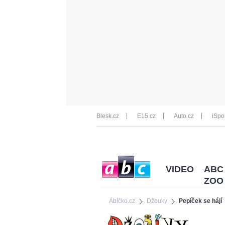
Blesk.cz
E15.cz
Auto.cz
iSpo
VIDEO
ABC
ZOO
Ábíčko.cz
Džouky
Pepíček se hájí