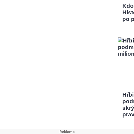
Kdo
Hist
po 
Hřbi
pod
skrý
pra