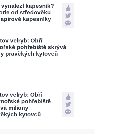
 vynalezl kapesník?
orie od středověku
papírové kapesníky
tov velryb: Obří
mořské pohřebiště
vá miliony
věkých kytovců