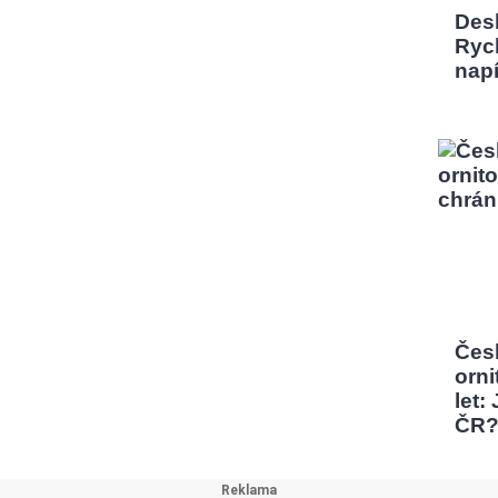
Desk
Rych
nap
Čes
orni
let:
ČR