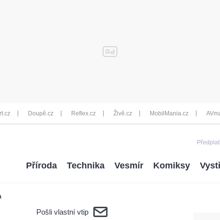
rt.cz
Doupě.cz
Reflex.cz
Živě.cz
MobilMania.cz
AVma
Předplať
Příroda
Technika
Vesmír
Komiksy
Vyst
a
Pošli vlastní vtip