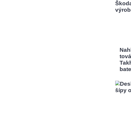
Nah
tov
Tak
bate