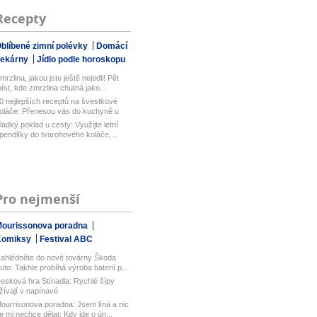
Recepty
blíbené zimní polévky
Domácí
pekárny
Jídlo podle horoskopu
mrzlina, jakou jste ještě nejedli! Pět
íst, kde zmrzlina chutná jako...
0 nejlepších receptů na švestkové
oláče: Přenesou vás do kuchyně u
...
ladký poklad u cesty: Využijte letní
pendlíky do tvarohového koláče,...
Pro nejmenší
ourissonova poradna
Komiksy
Festival ABC
ahlédněte do nové továrny Škoda
uto: Takhle probíhá výroba baterií p...
esková hra Stínadla: Rychlé šípy
žívají v napínavé
ourrisonova poradna: Jsem líná a nic
e mi nechce dělat: Kdy jde o ún...