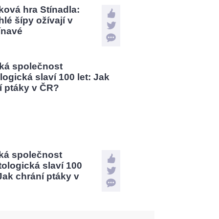
ová hra Stínadla:
lé šípy ožívají v
ínavé
ká společnost
tologická slaví 100
 Jak chrání ptáky v
?