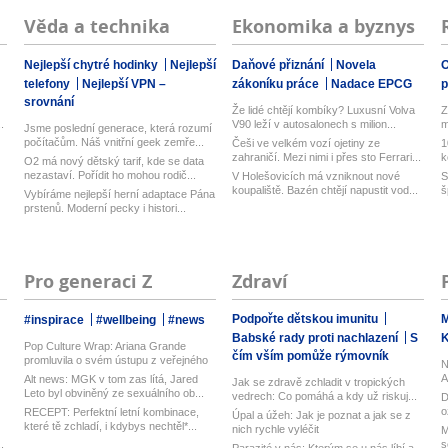
Věda a technika
Ekonomika a byznys
Nejlepší chytré hodinky
Nejlepší
Daňové přiznání
Novela
O
telefony
Nejlepší VPN –
zákoníku práce
Nadace EPCG
srovnání
Že lidé chtějí kombíky? Luxusní Volva
Z
.
V90 leží v autosalonech s milion...
m
Jsme poslední generace, která rozumí
počítačům. Náš vnitřní geek zemře...
Češi ve velkém vozí ojetiny ze
1
zahraničí. Mezi nimi i přes sto Ferrari...
k
O2 má nový dětský tarif, kde se data
b
nezastaví. Pořídit ho mohou rodič...
V Holešovicích má vzniknout nové
S
koupaliště. Bazén chtějí napustit vod...
š
Vybíráme nejlepší herní adaptace Pána
prstenů. Moderní pecky i histori...
Pro generaci Z
Zdraví
Podpořte dětskou imunitu
M
#inspirace
#wellbeing
#news
Babské rady proti nachlazení
S
Pop Culture Wrap: Ariana Grande
čím vším pomůže rýmovník
promluvila o svém ústupu z veřejného
N
ž...
A
Alt news: MGK v tom zas lítá, Jared
Jak se zdravě zchladit v tropických
Leto byl obviněný ze sexuálního ob...
vedrech: Co pomáhá a kdy už riskuj...
D
o
RECEPT: Perfektní letní kombinace,
Úpal a úžeh: Jak je poznat a jak se z
které tě zchladí, i kdybys nechtěl*...
nich rychle vyléčit
M
.
s