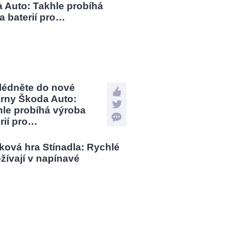
lédněte do nové
árny Škoda Auto:
hle probíhá výroba
rií pro…