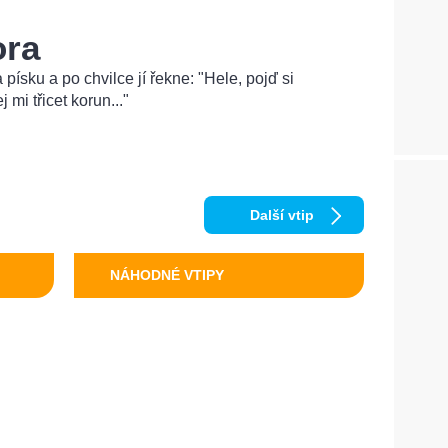
ora
písku a po chvilce jí řekne: "Hele, pojď si
j mi třicet korun..."
Další vtip
NÁHODNÉ VTIPY