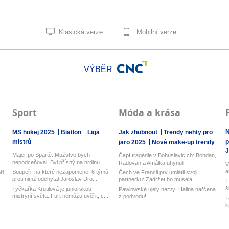
Klasická verze
Mobilní verze
VÝBĚR
Sport
Móda a krása
N
MS hokej 2025
Biatlon
Liga
Jak zhubnout
Trendy nehty pro
mistrů
p
jaro 2025
Nové make-up trendy
J
Majer po Spartě: Mužstvo bych
Čapí tragédie v Bohuslavicích: Bohdan,
nepodceňoval! Byl přísný na hrdinu
Radovan a Amálka uhynuli
V
zápas...
a
Soupeři, na které nezapomene. 6 týmů,
ři
Čech ve Francii prý umlátil svoji
k
proti nimž odchytal Jaroslav Dro...
partnerku: Zadržet ho musela
T
zásahov...
š
Tyčkařka Krutilová je juniorskou
Pawlowské ujely nervy: Halina nařčena
mistryní světa: Furt nemůžu uvěřit, c...
z podvodu!
T
k
k