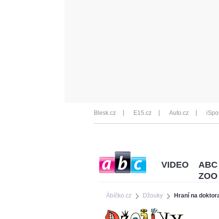
Blesk.cz
E15.cz
Auto.cz
iSpo
VIDEO
ABC
ZOO
Ábíčko.cz
Džouky
Hraní na doktor