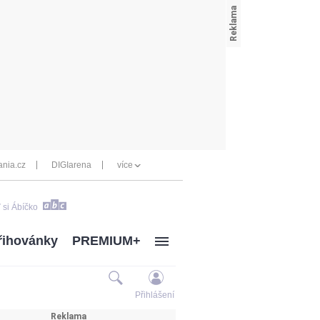
nia.cz
DIGIarena
více
 si Ábíčko
řihovánky
PREMIUM+
Přihlášení