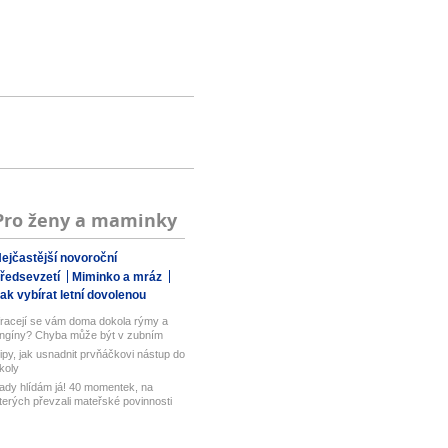
Pro ženy a maminky
ejčastější novoroční
ředsevzetí
Miminko a mráz
ak vybírat letní dovolenou
racejí se vám doma dokola rýmy a
ngíny? Chyba může být v zubním
art...
ipy, jak usnadnit prvňáčkovi nástup do
koly
ady hlídám já! 40 momentek, na
terých převzali mateřské povinnosti
...