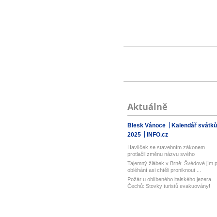
Aktuálně
Blesk Vánoce
Kalendář svátků
2025
INFO.cz
Havlíček se stavebním zákonem
protlačil změnu názvu svého
ministerstva...
Tajemný žlábek v Brně: Švédové jím p
obléhání asi chtěli proniknout ...
Požár u oblíbeného italského jezera
Čechů: Stovky turistů evakuovány!