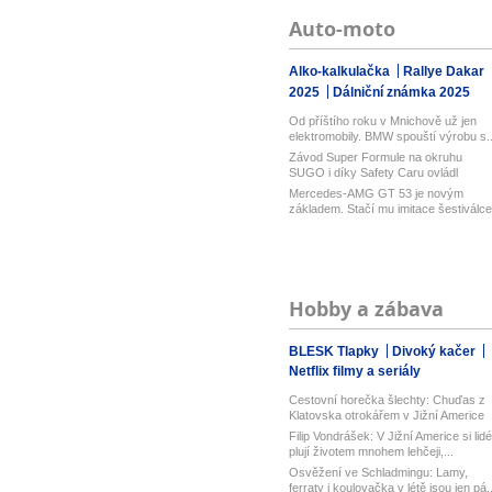
Auto-moto
Alko-kalkulačka
Rallye Dakar
2025
Dálniční známka 2025
Od příštího roku v Mnichově už jen
elektromobily. BMW spouští výrobu s..
Závod Super Formule na okruhu
SUGO i díky Safety Caru ovládl
Fukuzumi....
Mercedes-AMG GT 53 je novým
základem. Stačí mu imitace šestiválce
a 54...
Hobby a zábava
BLESK Tlapky
Divoký kačer
Netflix filmy a seriály
Cestovní horečka šlechty: Chuďas z
Klatovska otrokářem v Jižní Americe
Filip Vondrášek: V Jižní Americe si lidé
plují životem mnohem lehčeji,...
Osvěžení ve Schladmingu: Lamy,
ferraty i koulovačka v létě jsou jen pá..