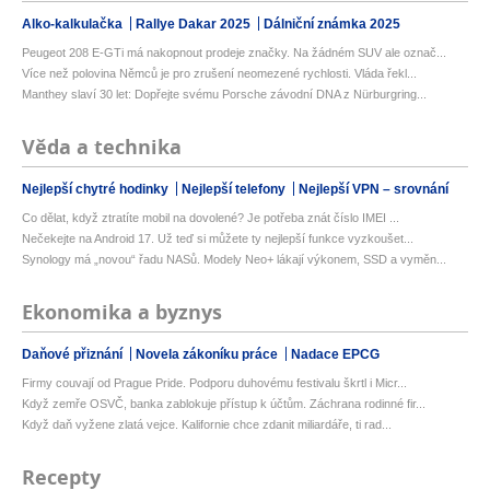
Alko-kalkulačka
Rallye Dakar 2025
Dálniční známka 2025
Peugeot 208 E-GTi má nakopnout prodeje značky. Na žádném SUV ale označ...
Více než polovina Němců je pro zrušení neomezené rychlosti. Vláda řekl...
Manthey slaví 30 let: Dopřejte svému Porsche závodní DNA z Nürburgring...
Věda a technika
Nejlepší chytré hodinky
Nejlepší telefony
Nejlepší VPN – srovnání
Co dělat, když ztratíte mobil na dovolené? Je potřeba znát číslo IMEI ...
Nečekejte na Android 17. Už teď si můžete ty nejlepší funkce vyzkoušet...
Synology má „novou“ řadu NASů. Modely Neo+ lákají výkonem, SSD a vyměn...
Ekonomika a byznys
Daňové přiznání
Novela zákoníku práce
Nadace EPCG
Firmy couvají od Prague Pride. Podporu duhovému festivalu škrtl i Micr...
Když zemře OSVČ, banka zablokuje přístup k účtům. Záchrana rodinné fir...
Když daň vyžene zlatá vejce. Kalifornie chce zdanit miliardáře, ti rad...
Recepty