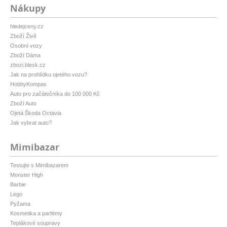
Nákupy
hledejceny.cz
Zboží Živě
Osobní vozy
Zboží Dáma
zbozi.blesk.cz
Jak na prohlídku ojetého vozu?
HobbyKompas
Auto pro začátečníka do 100 000 Kč
Zboží Auto
Ojetá Škoda Octavia
Jak vybrat auto?
Mimibazar
Testujte s Mimibazarem
Monster High
Barbie
Lego
Pyžama
Kosmetika a parfémy
Teplákové soupravy