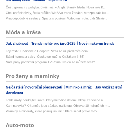
Čeští gólmani v pohybu: čtyři muži v Anglii, Staněk hledá. Nová role K...
Chci chránit dívky, řekla hráčka WNBA o trans ženách. A rozpoutala kul...
Pravděpodobné sestavy: Sparta s posilou i Vojtou na hrotu. Lídr Slavie...
Móda a krása
Jak zhubnout
Trendy nehty pro jaro 2025
Nové make-up trendy
Tajemství Hadidové a Coopera: Vzali se už před měsícem!
Státní hymna a salvy: Česko se loučí s Knížákem (†86)
Nadupaný podzimní program TV Prima! Na co se můžete těšit?
Pro ženy a maminky
Nejčastější novoroční předsevzetí
Miminko a mráz
Jak vybírat letní
dovolenou
Tohle nikdy neříkejte! Slova, kterými rodiče dětem ubližují ze všeho n...
Kam na výlet? Krkonoše jsou sázkou na jistotu. Objevte 10 nejlepších m...
Vitamíny a minerály, které posilují imunitu: Které si dát právě teď?
Auto-moto