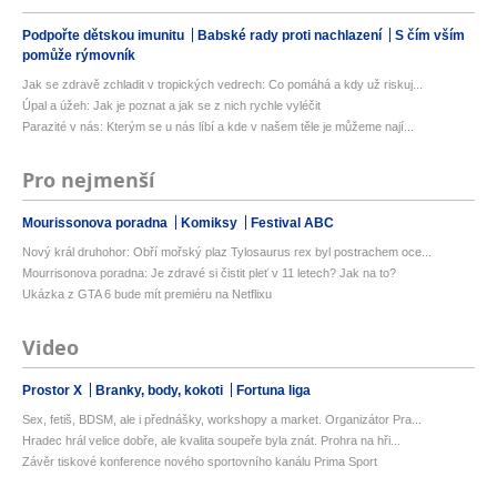
Podpořte dětskou imunitu
Babské rady proti nachlazení
S čím vším
pomůže rýmovník
Jak se zdravě zchladit v tropických vedrech: Co pomáhá a kdy už riskuj...
Úpal a úžeh: Jak je poznat a jak se z nich rychle vyléčit
Parazité v nás: Kterým se u nás líbí a kde v našem těle je můžeme nají...
Pro nejmenší
Mourissonova poradna
Komiksy
Festival ABC
Nový král druhohor: Obří mořský plaz Tylosaurus rex byl postrachem oce...
Mourrisonova poradna: Je zdravé si čistit pleť v 11 letech? Jak na to?
Ukázka z GTA 6 bude mít premiéru na Netflixu
Video
Prostor X
Branky, body, kokoti
Fortuna liga
Sex, fetiš, BDSM, ale i přednášky, workshopy a market. Organizátor Pra...
Hradec hrál velice dobře, ale kvalita soupeře byla znát. Prohra na hři...
Závěr tiskové konference nového sportovního kanálu Prima Sport