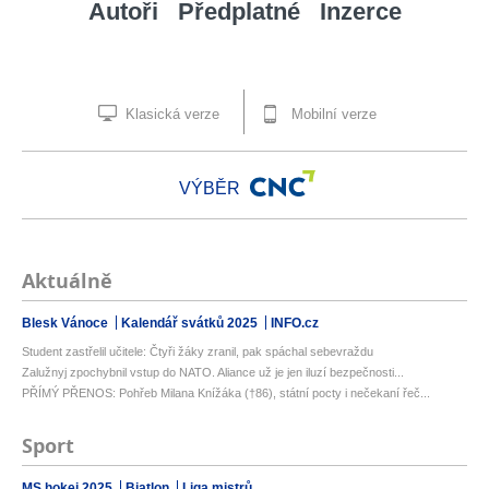
Autoři
Předplatné
Inzerce
Klasická verze
Mobilní verze
VÝBĚR
Aktuálně
Blesk Vánoce
Kalendář svátků 2025
INFO.cz
Student zastřelil učitele: Čtyři žáky zranil, pak spáchal sebevraždu
Zalužnyj zpochybnil vstup do NATO. Aliance už je jen iluzí bezpečnosti...
PŘÍMÝ PŘENOS: Pohřeb Milana Knížáka (†86), státní pocty i nečekaní řeč...
Sport
MS hokej 2025
Biatlon
Liga mistrů