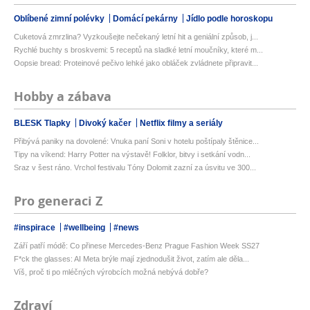
Oblíbené zimní polévky
Domácí pekárny
Jídlo podle horoskopu
Cuketová zmrzlina? Vyzkoušejte nečekaný letní hit a geniální způsob, j...
Rychlé buchty s broskvemi: 5 receptů na sladké letní moučníky, které m...
Oopsie bread: Proteinové pečivo lehké jako obláček zvládnete připravit...
Hobby a zábava
BLESK Tlapky
Divoký kačer
Netflix filmy a seriály
Přibývá paniky na dovolené: Vnuka paní Soni v hotelu poštípaly štěnice...
Tipy na víkend: Harry Potter na výstavě! Folklor, bitvy i setkání vodn...
Sraz v šest ráno. Vrchol festivalu Tóny Dolomit zazní za úsvitu ve 300...
Pro generaci Z
#inspirace
#wellbeing
#news
Září patří módě: Co přinese Mercedes-Benz Prague Fashion Week SS27
F*ck the glasses: AI Meta brýle mají zjednodušit život, zatím ale děla...
Víš, proč ti po mléčných výrobcích možná nebývá dobře?
Zdraví