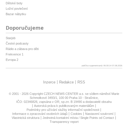
Dětské boty
Ložní povlečení
Bazar nábytku
Doporučujeme
Starjob
České podcasty
Rádio a zábava pro děti
Frekvence 1
Evropa 2
patička vygenerovaná: 06:30:14 07.08.2026
Inzerce
Redakce
RSS
© 2001 - 2026 Copyright
CZECH NEWS CENTER a.s.
se sídlem náměstí Marie
Schmolkové 3493/1, 100 00 Praha 10 - Strašnice,
IČO: 02346826, zapsána v OR, sp.zn. B 19490 a dodavatelé obsahu
Autorská práva k publikovaným materiálům
Podmínky pro užívání služby informační společnosti
Informace o zpracování osobních údajů
Cookies
Nastavení soukromí
Vlastnická struktura
Jednotná kontaktní místa / Single Points od Contact
Transparency report