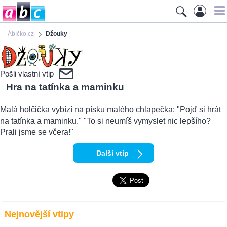
Ábíčko.cz
Džouky
Pošli vlastní vtip
Hra na tatínka a maminku
Malá holčička vybízí na písku malého chlapečka: "Pojď si hrát
na tatínka a maminku." "To si neumíš vymyslet nic lepšího?
Prali jsme se včera!"
Další vtip
Nejnovější vtipy