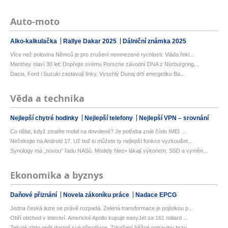
Auto-moto
Alko-kalkulačka
Rallye Dakar 2025
Dálniční známka 2025
Více než polovina Němců je pro zrušení neomezené rychlosti. Vláda řekl...
Manthey slaví 30 let: Dopřejte svému Porsche závodní DNA z Nürburgring...
Dacia, Ford i Suzuki zastavují linky. Vyschlý Dunaj drtí energetiku Ba...
Věda a technika
Nejlepší chytré hodinky
Nejlepší telefony
Nejlepší VPN – srovnání
Co dělat, když ztratíte mobil na dovolené? Je potřeba znát číslo IMEI ...
Nečekejte na Android 17. Už teď si můžete ty nejlepší funkce vyzkoušet...
Synology má „novou“ řadu NASů. Modely Neo+ lákají výkonem, SSD a vyměn...
Ekonomika a byznys
Daňové přiznání
Novela zákoníku práce
Nadace EPCG
Jedna česká iluze se právě rozpadá. Zelená transformace je pojistkou p...
Obří obchod v letectví. Americké Apollo kupuje easyJet za 161 miliard ...
Tekuté zlato opět dostojí své přezdívce. Zdražení běžné potraviny brzy...