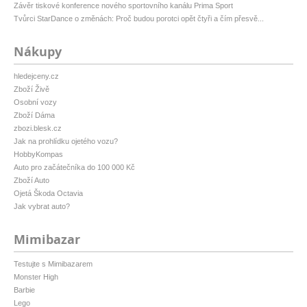
Závěr tiskové konference nového sportovního kanálu Prima Sport
Tvůrci StarDance o změnách: Proč budou porotci opět čtyři a čím přesvě...
Nákupy
hledejceny.cz
Zboží Živě
Osobní vozy
Zboží Dáma
zbozi.blesk.cz
Jak na prohlídku ojetého vozu?
HobbyKompas
Auto pro začátečníka do 100 000 Kč
Zboží Auto
Ojetá Škoda Octavia
Jak vybrat auto?
Mimibazar
Testujte s Mimibazarem
Monster High
Barbie
Lego