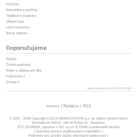
Pyžama
Kosmetika a parfémy
Teplákové soupravy
Dětské boty
Ložní povlečení
Bazar nábytku
Doporučujeme
Starjob
České podcasty
Rádio a zábava pro děti
Frekvence 1
Evropa 2
patička vygenerovaná: 00:20:18 07.08.2026
Inzerce
Redakce
RSS
© 2001 - 2026 Copyright
CZECH NEWS CENTER a.s.
se sídlem náměstí Marie
Schmolkové 3493/1, 100 00 Praha 10 - Strašnice,
IČO: 02346826, zapsána v OR, sp.zn. B 19490 a dodavatelé obsahu
Autorská práva k publikovaným materiálům
Podmínky pro užívání služby informační společnosti