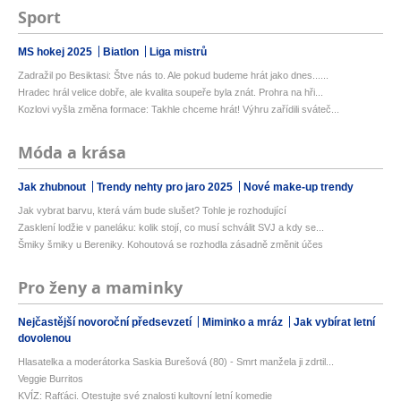
Sport
MS hokej 2025
Biatlon
Liga mistrů
Zadražil po Besiktasi: Štve nás to. Ale pokud budeme hrát jako dnes......
Hradec hrál velice dobře, ale kvalita soupeře byla znát. Prohra na hři...
Kozlovi vyšla změna formace: Takhle chceme hrát! Výhru zařídili sváteč...
Móda a krása
Jak zhubnout
Trendy nehty pro jaro 2025
Nové make-up trendy
Jak vybrat barvu, která vám bude slušet? Tohle je rozhodující
Zasklení lodžie v paneláku: kolik stojí, co musí schválit SVJ a kdy se...
Šmiky šmiky u Bereniky. Kohoutová se rozhodla zásadně změnit účes
Pro ženy a maminky
Nejčastější novoroční předsevzetí
Miminko a mráz
Jak vybírat letní
dovolenou
Hlasatelka a moderátorka Saskia Burešová (80) - Smrt manžela ji zdrtil...
Veggie Burritos
KVÍZ: Rafťáci. Otestujte své znalosti kultovní letní komedie