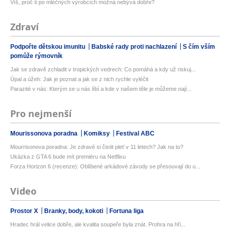
Víš, proč ti po mléčných výrobcích možná nebývá dobře?
Zdraví
Podpořte dětskou imunitu
Babské rady proti nachlazení
S čím vším
pomůže rýmovník
Jak se zdravě zchladit v tropických vedrech: Co pomáhá a kdy už riskuj...
Úpal a úžeh: Jak je poznat a jak se z nich rychle vyléčit
Parazité v nás: Kterým se u nás líbí a kde v našem těle je můžeme nají...
Pro nejmenší
Mourissonova poradna
Komiksy
Festival ABC
Mourrisonova poradna: Je zdravé si čistit pleť v 11 letech? Jak na to?
Ukázka z GTA 6 bude mít premiéru na Netflixu
Forza Horizon 6 (recenze): Oblíbené arkádové závody se přesouvají do u...
Video
Prostor X
Branky, body, kokoti
Fortuna liga
Hradec hrál velice dobře, ale kvalita soupeře byla znát. Prohra na hři...