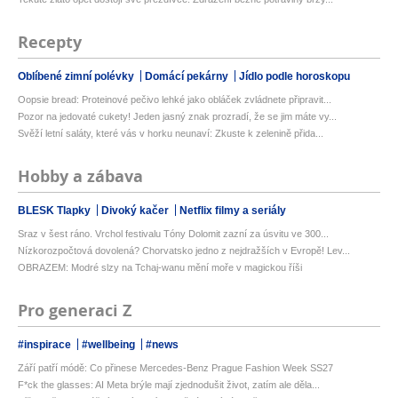
Recepty
Oblíbené zimní polévky
Domácí pekárny
Jídlo podle horoskopu
Oopsie bread: Proteinové pečivo lehké jako obláček zvládnete připravit...
Pozor na jedovaté cukety! Jeden jasný znak prozradí, že se jim máte vy...
Svěží letní saláty, které vás v horku neunaví: Zkuste k zelenině přida...
Hobby a zábava
BLESK Tlapky
Divoký kačer
Netflix filmy a seriály
Sraz v šest ráno. Vrchol festivalu Tóny Dolomit zazní za úsvitu ve 300...
Nízkorozpočtová dovolená? Chorvatsko jedno z nejdražších v Evropě! Lev...
OBRAZEM: Modré slzy na Tchaj-wanu mění moře v magickou říši
Pro generaci Z
#inspirace
#wellbeing
#news
Září patří módě: Co přinese Mercedes-Benz Prague Fashion Week SS27
F*ck the glasses: AI Meta brýle mají zjednodušit život, zatím ale děla...