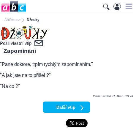
Ábíčko.cz
Džouky
Pošli vlastní vtip
Zapomínání
"Pane doktore, trpím rychlým zapomínáním."
"A jak jste na to přišel ?"
"Na co ?"
Poslal: radio121, Brno, 13 let
Další vtip