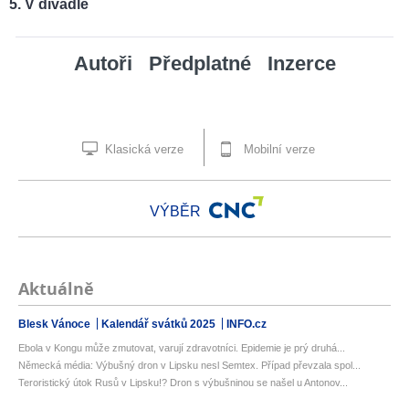
V divadle
Autoři
Předplatné
Inzerce
Klasická verze
Mobilní verze
VÝBĚR
Aktuálně
Blesk Vánoce
Kalendář svátků 2025
INFO.cz
Ebola v Kongu může zmutovat, varují zdravotníci. Epidemie je prý druhá...
Německá média: Výbušný dron v Lipsku nesl Semtex. Případ převzala spol...
Teroristický útok Rusů v Lipsku!? Dron s výbušninou se našel u Antonov...