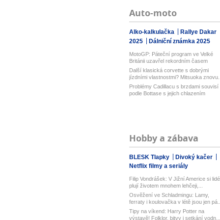
Auto-moto
Alko-kalkulačka
Rallye Dakar
2025
Dálniční známka 2025
MotoGP: Páteční program ve Velké
Británii uzavřel rekordním časem
Bezz...
Další klasická corvette s dobrými
jízdními vlastnostmi? Mitsuoka znovu..
Problémy Cadillacu s brzdami souvisí
podle Bottase s jejich chlazením
Hobby a zábava
BLESK Tlapky
Divoký kačer
Netflix filmy a seriály
Filip Vondrášek: V Jižní Americe si lidé
plují životem mnohem lehčeji,...
Osvěžení ve Schladmingu: Lamy,
ferraty i koulovačka v létě jsou jen pá..
Tipy na víkend: Harry Potter na
výstavě! Folklor, bitvy i setkání vodn..