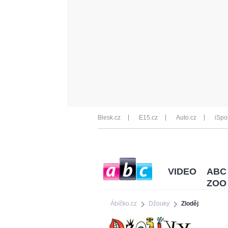
Blesk.cz
E15.cz
Auto.cz
iSpo
VIDEO
ABC
ZOO
Ábíčko.cz
Džouky
Zloděj