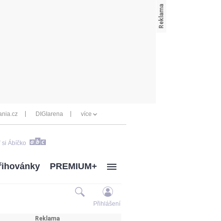
nia.cz
DIGIarena
více
 si Ábíčko
řihovánky
PREMIUM+
Přihlášení