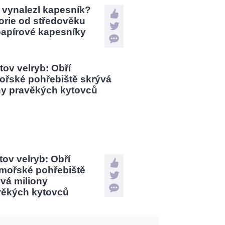
 vynalezl kapesník?
orie od středověku
papírové kapesníky
tov velryb: Obří
mořské pohřebiště
vá miliony
věkých kytovců