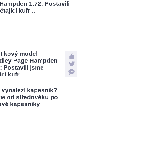
stikový model
dley Page Hampden
: Postavili jsme
jící kufr…