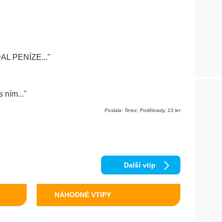
DAL PENÍZE..."
 ním..."
Poslala: Terez, Poděbrady, 13 let
Další vtip
NÁHODNÉ VTIPY