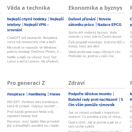
Věda a technika
Ekonomika a byznys
Nejlepší chytré hodinky
Nejlepší
Daňové přiznání
Novela
O
telefony
Nejlepší VPN –
zákoníku práce
Nadace EPCG
srovnání
Sucho drtí vodácký byznys. Voda
S
zmizela i z míst, kde to Česko dosud
š
ChatGPT teď neunavíte. Bezplatná
n...
verze má neomezený chat a lepší
Češi propadli motorkám. Král trhu těží z
D
model...
.
trendu, který jiné děsí
V
Microsoft se nepoučil. Ve Windows
n
potichu instaluje OneDrive Photos, k...
Vláda proškrtala mapu větrných zón.
C
Podívejte se, jestli ta u vaší cha...
n
Netflix a další na víkend: nový Ted
Lasso a akční Lioness. Ale předevš...
Pro generaci Z
Zdraví
Podpořte dětskou imunitu
M
#inspirace
#wellbeing
#news
Babské rady proti nachlazení
S
RECEPT: Perfektní letní kombinace,
čím vším pomůže rýmovník
které tě zchladí, i kdybys nechtěl*...
P
H
Proč každá generace hledá svůj
Jak se zdravě zchladit v tropických
k
signature beauty look
vedrech: Co pomáhá a kdy už riskuj...
K
.
s
Recenze: nový Spider-Man je hodně
Úpal a úžeh: Jak je poznat a jak se z
jiný a dospělejší, pomáhá mu i Sadie...
nich rychle vyléčit
G
.
v