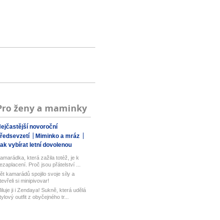
Pro ženy a maminky
ejčastější novoroční
ředsevzetí
Miminko a mráz
ak vybírat letní dovolenou
amarádka, která zažila totéž, je k
ezaplacení. Proč jsou přátelství ...
ět kamarádů spojilo svoje síly a
tevřeli si minipivovar!
iluje ji i Zendaya! Sukně, která udělá
tylový outfit z obyčejného tr...