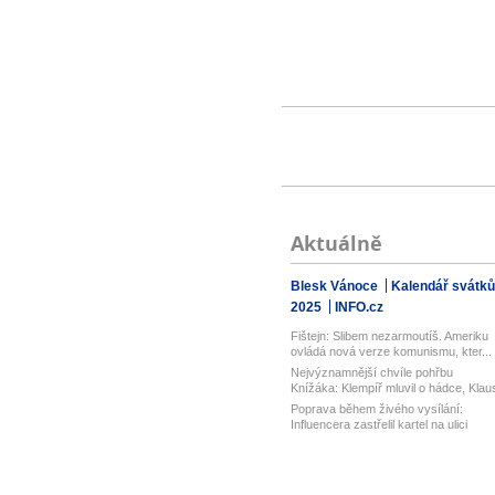
Aktuálně
Blesk Vánoce
Kalendář svátků
2025
INFO.cz
Fištejn: Slibem nezarmoutíš. Ameriku
ovládá nová verze komunismu, kter...
Nejvýznamnější chvíle pohřbu
Knížáka: Klempíř mluvil o hádce, Klau
vz...
Poprava během živého vysílání:
Influencera zastřelil kartel na ulici