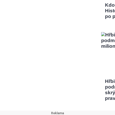
Kdo
Hist
po 
Hřbi
pod
skrý
pra