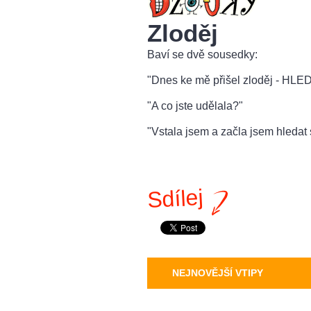
Zloděj
Baví se dvě sousedky:
"Dnes ke mě přišel zloděj - HLE
"A co jste udělala?"
"Vstala jsem a začla jsem hledat s
Sdílej
NEJNOVĚJŠÍ VTIPY