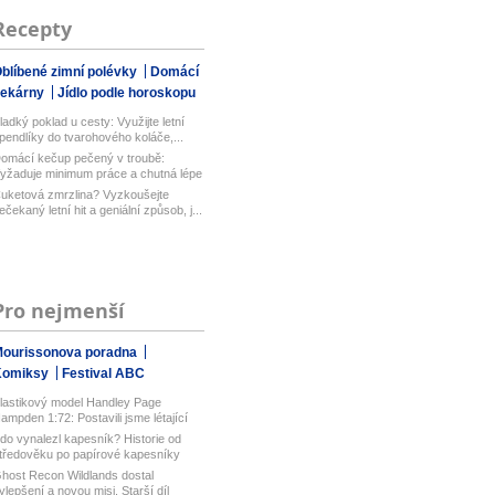
Recepty
blíbené zimní polévky
Domácí
pekárny
Jídlo podle horoskopu
ladký poklad u cesty: Využijte letní
pendlíky do tvarohového koláče,...
omácí kečup pečený v troubě:
yžaduje minimum práce a chutná lépe
ež...
uketová zmrzlina? Vyzkoušejte
ečekaný letní hit a geniální způsob, j...
Pro nejmenší
ourissonova poradna
Komiksy
Festival ABC
lastikový model Handley Page
ampden 1:72: Postavili jsme létající
u...
do vynalezl kapesník? Historie od
tředověku po papírové kapesníky
host Recon Wildlands dostal
ylepšení a novou misi. Starší díl