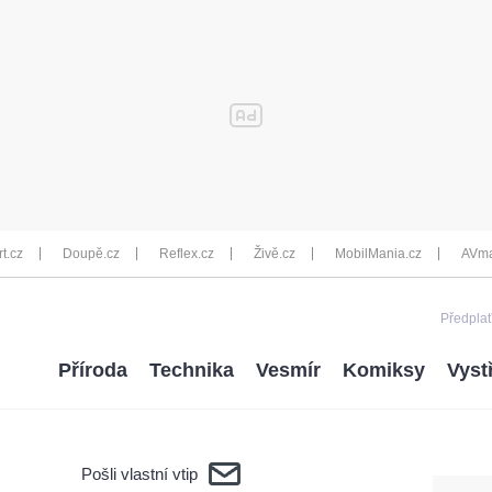
rt.cz
Doupě.cz
Reflex.cz
Živě.cz
MobilMania.cz
AVma
Předplať
Příroda
Technika
Vesmír
Komiksy
Vyst
Pošli vlastní vtip