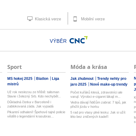
Klasická verze
Mobilní verze
VÝBĚR
Sport
Móda a krása
N
MS hokej 2025
Biatlon
Liga
Jak zhubnout
Trendy nehty pro
mistrů
p
jaro 2025
Nové make-up trendy
J
Už rok neslezou ze hřiště: talisman
Počet kuřáků klesá, zdravotníci ale
Slavie i železný Srb. Kdo nechyběl...
varují: Výrobci e-cigaret lákají m...
K
n
Důkladná čistka v Barceloně i
Vedra dávají řidičům zabrat: 7 tipů, jak
zablokovaná záda. Jak vypadá
s
přežít jízdu v horku
P
hektické lé...
o
Pikantní odhalení! Špehové tajné policie
5 rad pro vlasy plné lesku: Jak si užít
věděli o legendární krasubras...
léto bez zničených kadeří
M
s