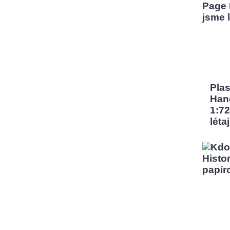
Pla
Han
1:72
léta