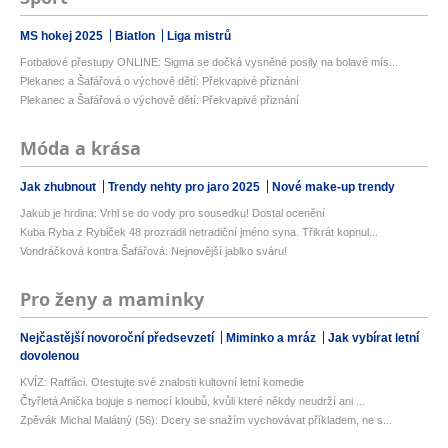
MS hokej 2025
Biatlon
Liga mistrů
Fotbalové přestupy ONLINE: Sigma se dočká vysněné posily na bolavé mís...
Plekanec a Šafářová o výchově dětí: Překvapivé přiznání
Plekanec a Šafářová o výchově dětí: Překvapivé přiznání
Móda a krása
Jak zhubnout
Trendy nehty pro jaro 2025
Nové make-up trendy
Jakub je hrdina: Vrhl se do vody pro sousedku! Dostal ocenění
Kuba Ryba z Rybiček 48 prozradil netradiční jméno syna. Třikrát kopnul...
Vondráčková kontra Šafářová: Nejnovější jablko sváru!
Pro ženy a maminky
Nejčastější novoroční předsevzetí
Miminko a mráz
Jak vybírat letní
dovolenou
KVÍZ: Rafťáci. Otestujte své znalosti kultovní letní komedie
Čtyřletá Anička bojuje s nemocí kloubů, kvůli které někdy neudrží ani ...
Zpěvák Michal Malátný (56): Dcery se snažím vychovávat příkladem, ne s...