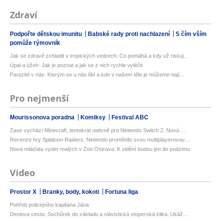
Zdraví
Podpořte dětskou imunitu
Babské rady proti nachlazení
S čím vším
pomůže rýmovník
Jak se zdravě zchladit v tropických vedrech: Co pomáhá a kdy už riskuj...
Úpal a úžeh: Jak je poznat a jak se z nich rychle vyléčit
Parazité v nás: Kterým se u nás líbí a kde v našem těle je můžeme nají...
Pro nejmenší
Mourissonova poradna
Komiksy
Festival ABC
Zase vychází Minecraft, tentokrát nativně pro Nintendo Switch 2. Nová ...
Recenze hry Splatoon Raiders. Nintendo proměnilo svou multiplayerovou ...
Nová mláďata vyder malých v Zoo Ostrava: K vidění budou jen do podzimu
Video
Prostor X
Branky, body, kokoti
Fortuna liga
Pohřeb policejního kapitána Jána
Deniova cesta: Sochůrek do základu a slávistická stoperská klika. Ukáž...