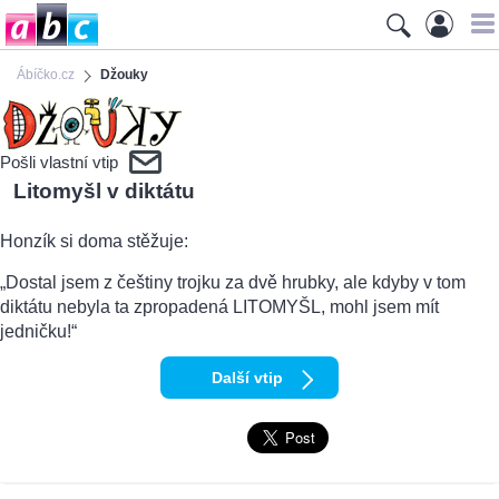
Ábíčko.cz
Džouky
Pošli vlastní vtip
Litomyšl v diktátu
Honzík si doma stěžuje:
„Dostal jsem z češtiny trojku za dvě hrubky, ale kdyby v tom
diktátu nebyla ta zpropadená LITOMYŠL, mohl jsem mít
jedničku!“
Další vtip