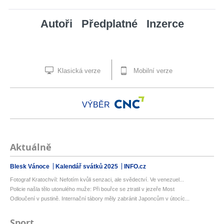
Autoři
Předplatné
Inzerce
Klasická verze
Mobilní verze
VÝBĚR
Aktuálně
Blesk Vánoce
Kalendář svátků 2025
INFO.cz
Fotograf Kratochvíl: Nefotím kvůli senzaci, ale svědectví. Ve venezuel...
Policie našla tělo utonulého muže: Při bouřce se ztratil v jezeře Most
Odloučení v pustině. Internační tábory měly zabránit Japoncům v útocíc...
Sport