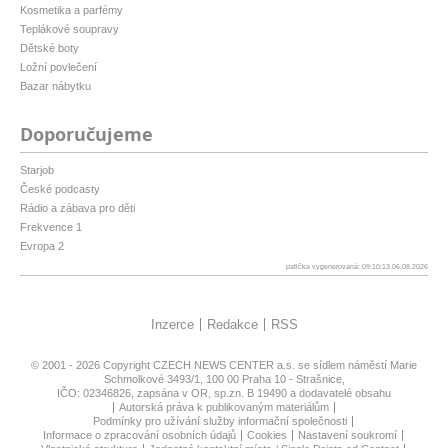
Kosmetika a parfémy
Teplákové soupravy
Dětské boty
Ložní povlečení
Bazar nábytku
Doporučujeme
Starjob
České podcasty
Rádio a zábava pro děti
Frekvence 1
Evropa 2
patička vygenerovaná: 09:10:13 06.08.2026
Inzerce
Redakce
RSS
© 2001 - 2026 Copyright
CZECH NEWS CENTER a.s.
se sídlem náměstí Marie
Schmolkové 3493/1, 100 00 Praha 10 - Strašnice,
IČO: 02346826, zapsána v OR, sp.zn. B 19490 a dodavatelé obsahu
Autorská práva k publikovaným materiálům
Podmínky pro užívání služby informační společnosti
Informace o zpracování osobních údajů
Cookies
Nastavení soukromí