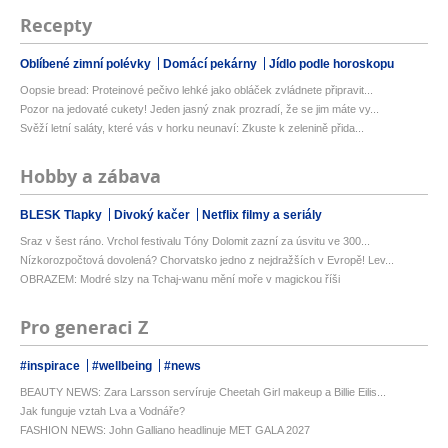
Recepty
Oblíbené zimní polévky
Domácí pekárny
Jídlo podle horoskopu
Oopsie bread: Proteinové pečivo lehké jako obláček zvládnete připravit...
Pozor na jedovaté cukety! Jeden jasný znak prozradí, že se jim máte vy...
Svěží letní saláty, které vás v horku neunaví: Zkuste k zelenině přida...
Hobby a zábava
BLESK Tlapky
Divoký kačer
Netflix filmy a seriály
Sraz v šest ráno. Vrchol festivalu Tóny Dolomit zazní za úsvitu ve 300...
Nízkorozpočtová dovolená? Chorvatsko jedno z nejdražších v Evropě! Lev...
OBRAZEM: Modré slzy na Tchaj-wanu mění moře v magickou říši
Pro generaci Z
#inspirace
#wellbeing
#news
BEAUTY NEWS: Zara Larsson servíruje Cheetah Girl makeup a Billie Eilis...
Jak funguje vztah Lva a Vodnáře?
FASHION NEWS: John Galliano headlinuje MET GALA 2027