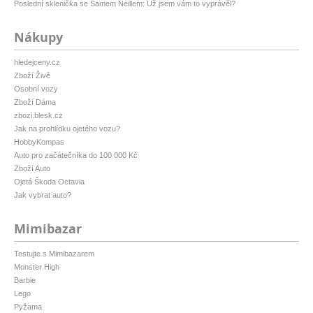
Poslední sklenička se Samem Neillem: Už jsem vám to vyprávěl?
Nákupy
hledejceny.cz
Zboží Živě
Osobní vozy
Zboží Dáma
zbozi.blesk.cz
Jak na prohlídku ojetého vozu?
HobbyKompas
Auto pro začátečníka do 100 000 Kč
Zboží Auto
Ojetá Škoda Octavia
Jak vybrat auto?
Mimibazar
Testujte s Mimibazarem
Monster High
Barbie
Lego
Pyžama