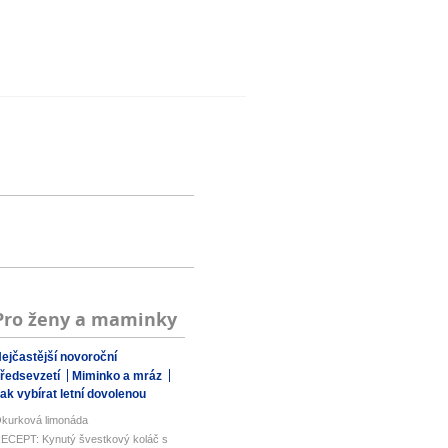
Pro ženy a maminky
ejčastější novoroční
ředsevzetí
Miminko a mráz
ak vybírat letní dovolenou
kurková limonáda
ECEPT: Kynutý švestkový koláč s