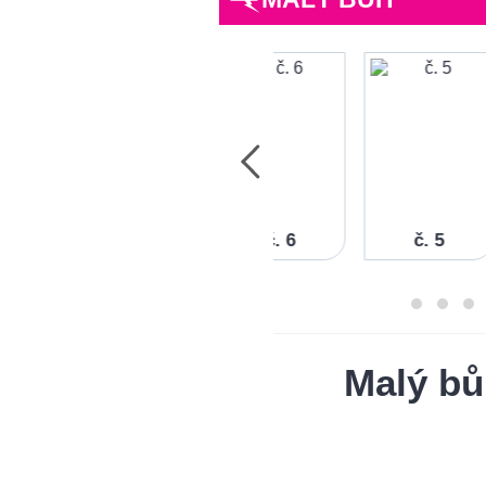
č. 7
č. 6
č. 5
Malý bů