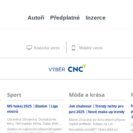
Autoři
Předplatné
Inzerce
Klasická verze
Mobilní verze
VÝBĚR
Sport
Móda a krása
N
MS hokej 2025
Biatlon
Liga
Jak zhubnout
Trendy nehty pro
mistrů
p
jaro 2025
Nové make-up trendy
J
Ubráněná Zbrojovka. Dostali jsme
Marek Ztracený po dvou letech příprav
lekci, řekl kapitán Klíma. Dulay přek...
naplnil amfiteátr: Kolaps na Let...
O
Samko se zájemcům připomněl gólem:
Nesnášíte pondělí? Vědci přišli se
R