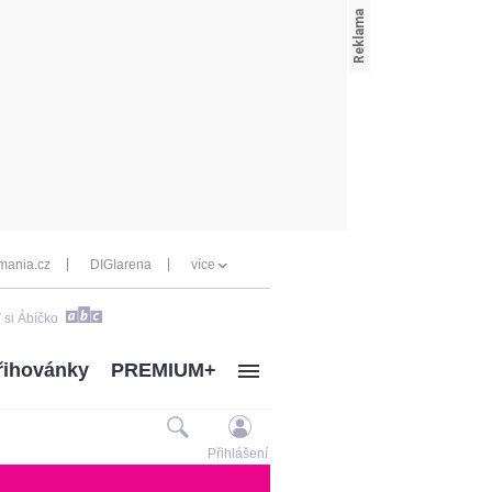
mania.cz
DIGIarena
více
 si Ábíčko
řihovánky
PREMIUM+
Přihlášení