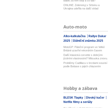
Babiš za ním stojí a co dál?
ONLINE: Zelenskyj v Srbsku a
Ukrajina udeřila na další sklad
Wildberri...
Auto-moto
Alko-kalkulačka
Rallye Dakar
2025
Dálniční známka 2025
MotoGP: Páteční program ve Velké
Británii uzavřel rekordním časem
Bezz...
Další klasická corvette s dobrými
jízdními vlastnostmi? Mitsuoka znovu..
Problémy Cadillacu s brzdami souvisí
podle Bottase s jejich chlazením
Hobby a zábava
BLESK Tlapky
Divoký kačer
Netflix filmy a seriály