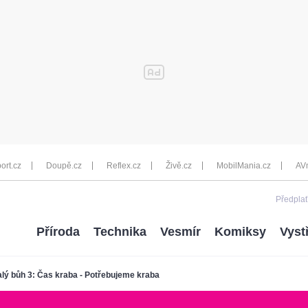
ort.cz
Doupě.cz
Reflex.cz
Živě.cz
MobilMania.cz
AV
Předplať
Příroda
Technika
Vesmír
Komiksy
Vyst
lý bůh 3: Čas kraba - Potřebujeme kraba