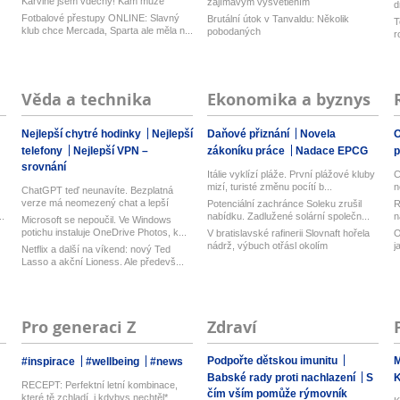
Karviné jsem vděčný! Kam může
zajímavým vysvětlením
d
odejí...
z
Fotbalové přestupy ONLINE: Slavný
Brutální útok v Tanvaldu: Několik
T
klub chce Mercada, Sparta ale měla n...
pobodaných
r
Věda a technika
Ekonomika a byznys
Nejlepší chytré hodinky
Nejlepší
Daňové přiznání
Novela
O
telefony
Nejlepší VPN –
zákoníku práce
Nadace EPCG
srovnání
Itálie vyklízí pláže. První plážové kluby
C
mizí, turisté změnu pocítí b...
n
ChatGPT teď neunavíte. Bezplatná
verze má neomezený chat a lepší
Potenciální zachránce Soleku zrušil
R
model...
.
nabídku. Zadlužené solární společn...
n
Microsoft se nepoučil. Ve Windows
potichu instaluje OneDrive Photos, k...
V bratislavské rafinerii Slovnaft hořela
O
nádrž, výbuch otřásl okolím
j
Netflix a další na víkend: nový Ted
Lasso a akční Lioness. Ale předevš...
Pro generaci Z
Zdraví
Podpořte dětskou imunitu
M
#inspirace
#wellbeing
#news
Babské rady proti nachlazení
S
RECEPT: Perfektní letní kombinace,
čím vším pomůže rýmovník
které tě zchladí, i kdybys nechtěl*...