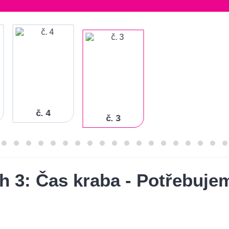
č. 4
č. 3
h 3: Čas kraba - Potřebuje