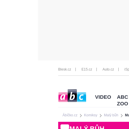
Blesk.cz
E15.cz
Auto.cz
iSp
VIDEO
ABC
ZOO
Ábíčko.cz
Komiksy
Malý bůh
Ma
MALÝ BŮH