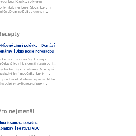
robenkou. Klasika, se kterou
aboduj...
ohle nikdy neříkejte! Slova, kterými
odiče dětem ubližují ze všeho n...
Recepty
blíbené zimní polévky
Domácí
pekárny
Jídlo podle horoskopu
uketová zmrzlina? Vyzkoušejte
ečekaný letní hit a geniální způsob, j...
ychlé buchty s broskvemi: 5 receptů
a sladké letní moučníky, které m...
opsie bread: Proteinové pečivo lehké
ako obláček zvládnete připravit...
Pro nejmenší
ourissonova poradna
Komiksy
Festival ABC