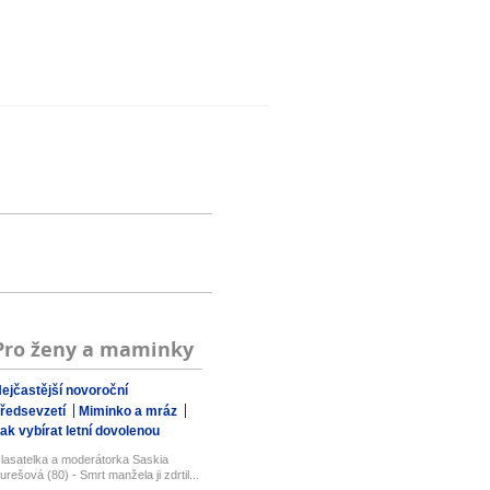
Pro ženy a maminky
ejčastější novoroční
ředsevzetí
Miminko a mráz
ak vybírat letní dovolenou
lasatelka a moderátorka Saskia
urešová (80) - Smrt manžela ji zdrtil...