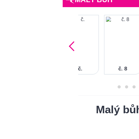
0
č. 9
č.
č. 8
Malý bů