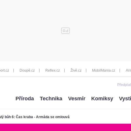
ort.cz
Doupě.cz
Reflex.cz
Živě.cz
MobilMania.cz
AV
Předplať
Příroda
Technika
Vesmír
Komiksy
Vyst
lý bůh 6: Čas kraba - Armáda se omlouvá