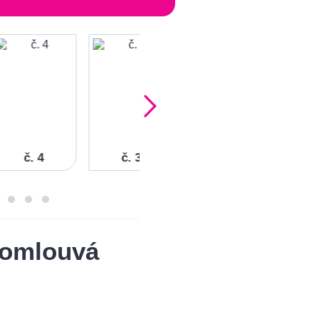
č. 4
č. 3
 omlouvá