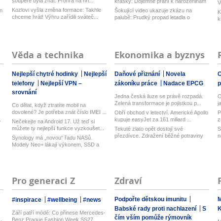
soupeře byla znát. Prohra na hři...
krásky: Dojemné přání k narozeninám
V
Kozlovi vyšla změna formace: Takhle
n
Šokující video ukazuje zkázu na
K
chceme hrát! Výhru zařídili sváteč...
palubě: Prudký propad letadla o
k
desítk...
Věda a technika
Ekonomika a byznys
Nejlepší chytré hodinky
Nejlepší
Daňové přiznání
Novela
O
telefony
Nejlepší VPN –
zákoníku práce
Nadace EPCG
srovnání
Jedna česká iluze se právě rozpadá.
O
Zelená transformace je pojistkou p...
j
Co dělat, když ztratíte mobil na
dovolené? Je potřeba znát číslo IMEI ...
Obří obchod v letectví. Americké Apollo
P
.
kupuje easyJet za 161 miliard ...
z
Nečekejte na Android 17. Už teď si
můžete ty nejlepší funkce vyzkoušet...
Tekuté zlato opět dostojí své
S
přezdívce. Zdražení běžné potraviny
n
Synology má „novou“ řadu NASů.
brzy...
Modely Neo+ lákají výkonem, SSD a
vyměn...
Pro generaci Z
Zdraví
Podpořte dětskou imunitu
M
#inspirace
#wellbeing
#news
Babské rady proti nachlazení
S
Září patří módě: Co přinese Mercedes-
čím vším pomůže rýmovník
Benz Prague Fashion Week SS27