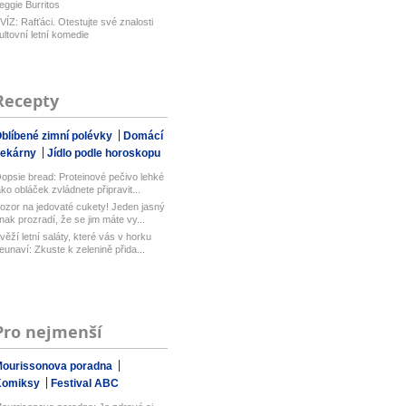
eggie Burritos
VÍZ: Rafťáci. Otestujte své znalosti
ultovní letní komedie
Recepty
blíbené zimní polévky
Domácí
pekárny
Jídlo podle horoskopu
opsie bread: Proteinové pečivo lehké
ako obláček zvládnete připravit...
ozor na jedovaté cukety! Jeden jasný
nak prozradí, že se jim máte vy...
věží letní saláty, které vás v horku
eunaví: Zkuste k zelenině přida...
Pro nejmenší
ourissonova poradna
Komiksy
Festival ABC