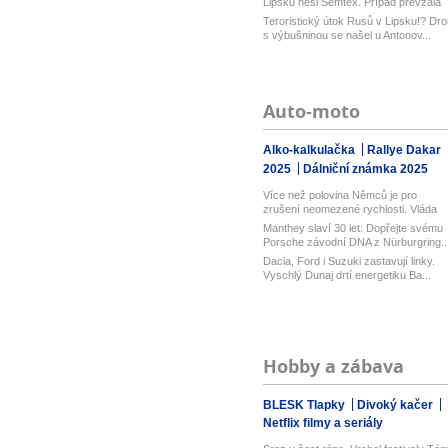
Lipsku nesl Semtex. Případ převzala
spol...
Teroristický útok Rusů v Lipsku!? Dro
s výbušninou se našel u Antonov...
Auto-moto
Alko-kalkulačka
Rallye Dakar
2025
Dálniční známka 2025
Více než polovina Němců je pro
zrušení neomezené rychlosti. Vláda
řekl...
Manthey slaví 30 let: Dopřejte svému
Porsche závodní DNA z Nürburgring..
Dacia, Ford i Suzuki zastavují linky.
Vyschlý Dunaj drtí energetiku Ba...
Hobby a zábava
BLESK Tlapky
Divoký kačer
Netflix filmy a seriály