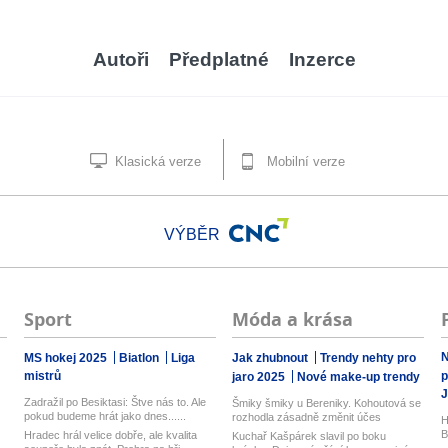
Autoři
Předplatné
Inzerce
Klasická verze
Mobilní verze
VÝBĚR
Sport
Móda a krása
N
MS hokej 2025
Biatlon
Liga
Jak zhubnout
Trendy nehty pro
mistrů
p
jaro 2025
Nové make-up trendy
J
Zadražil po Besiktasi: Štve nás to. Ale
Šmiky šmiky u Bereniky. Kohoutová se
pokud budeme hrát jako dnes......
rozhodla zásadně změnit účes
H
B
Hradec hrál velice dobře, ale kvalita
Kuchař Kašpárek slavil po boku