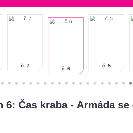
č. 7
č. 5
č. 6
h 6: Čas kraba - Armáda se