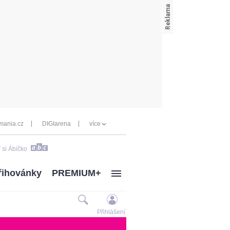
mania.cz
DIGIarena
více
 si Ábíčko
řihovánky
PREMIUM+
Přihlášení