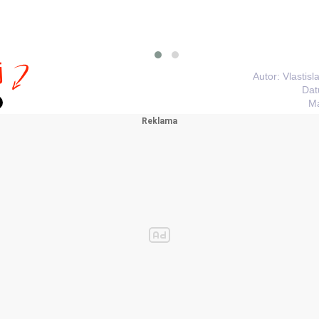
j
Autor: Vlastis
Dat
Ma