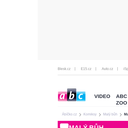
Blesk.cz
E15.cz
Auto.cz
iSp
VIDEO
ABC
ZOO
Ábíčko.cz
Komiksy
Malý bůh
Ma
MALÝ BŮH