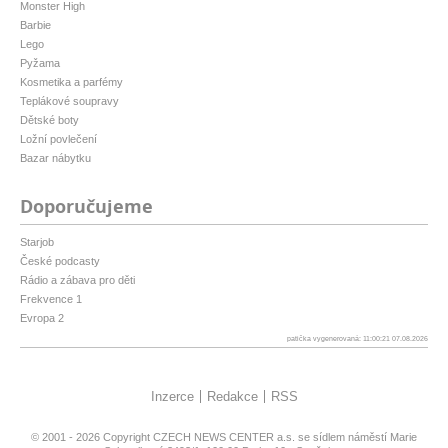
Monster High
Barbie
Lego
Pyžama
Kosmetika a parfémy
Teplákové soupravy
Dětské boty
Ložní povlečení
Bazar nábytku
Doporučujeme
Starjob
České podcasty
Rádio a zábava pro děti
Frekvence 1
Evropa 2
patička vygenerovaná: 11:00:21 07.08.2026
Inzerce
Redakce
RSS
© 2001 - 2026 Copyright
CZECH NEWS CENTER a.s.
se sídlem náměstí Marie