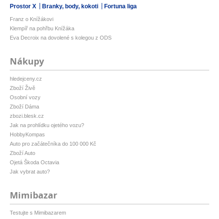
Prostor X
Branky, body, kokoti
Fortuna liga
Franz o Knížákovi
Klempíř na pohřbu Knížáka
Eva Decroix na dovolené s kolegou z ODS
Nákupy
hledejceny.cz
Zboží Živě
Osobní vozy
Zboží Dáma
zbozi.blesk.cz
Jak na prohlídku ojetého vozu?
HobbyKompas
Auto pro začátečníka do 100 000 Kč
Zboží Auto
Ojetá Škoda Octavia
Jak vybrat auto?
Mimibazar
Testujte s Mimibazarem