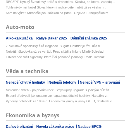
RECEPT: Kynutý švestkový koláč s drobenkou. Klasika, se kterou zaboduj...
Tohle nikdy neříkejte! Slova, kterými rodiče dětem ubližují ze všeho n...
Kam na výlet? Krkonoše jsou sázkou na jistotu. Objevte 10 nejlepších m...
Auto-moto
Alko-kalkulačka
Rallye Dakar 2025
Dálniční známka 2025
Z okruhové specialitky čirá elegance. Bugatti Destrier je třetí dílo d...
Největší škodovka už se vyrábí. Peaq sjíždí z linky v Mladé Boleslavi
FIA nechce rušit algoritmy, které řídí pohonné jednotky. Podle Tombazi...
Věda a technika
Nejlepší chytré hodinky
Nejlepší telefony
Nejlepší VPN – srovnání
Nintendo Switch 2 po prvním roce. Smysluplný upgrade s jediným důležit...
Experti předvedli, jak snadno lze napadnout dětské hodinky. Na dálku z...
Výborný notebook za 18 tisíc. Lenovo má jemný a jasný OLED, dostatek v...
Ekonomika a byznys
Daňové přiznání
Novela zákoníku práce
Nadace EPCG