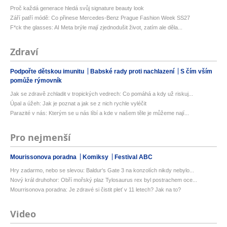
Proč každá generace hledá svůj signature beauty look
Září patří módě: Co přinese Mercedes-Benz Prague Fashion Week SS27
F*ck the glasses: AI Meta brýle mají zjednodušit život, zatím ale děla...
Zdraví
Podpořte dětskou imunitu
Babské rady proti nachlazení
S čím vším
pomůže rýmovník
Jak se zdravě zchladit v tropických vedrech: Co pomáhá a kdy už riskuj...
Úpal a úžeh: Jak je poznat a jak se z nich rychle vyléčit
Parazité v nás: Kterým se u nás líbí a kde v našem těle je můžeme nají...
Pro nejmenší
Mourissonova poradna
Komiksy
Festival ABC
Hry zadarmo, nebo se slevou: Baldur's Gate 3 na konzolích nikdy nebylo...
Nový král druhohor: Obří mořský plaz Tylosaurus rex byl postrachem oce...
Mourrisonova poradna: Je zdravé si čistit pleť v 11 letech? Jak na to?
Video