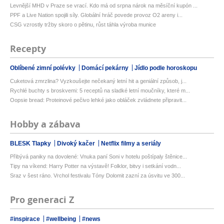
Levnější MHD v Praze se vrací. Kdo má od srpna nárok na měsíční kupón ...
PPF a Live Nation spojili síly. Globální hráč povede provoz O2 areny i...
CSG vzrostly tržby skoro o pětinu, růst táhla výroba munice
Recepty
Oblíbené zimní polévky
Domácí pekárny
Jídlo podle horoskopu
Cuketová zmrzlina? Vyzkoušejte nečekaný letní hit a geniální způsob, j...
Rychlé buchty s broskvemi: 5 receptů na sladké letní moučníky, které m...
Oopsie bread: Proteinové pečivo lehké jako obláček zvládnete připravit...
Hobby a zábava
BLESK Tlapky
Divoký kačer
Netflix filmy a seriály
Přibývá paniky na dovolené: Vnuka paní Soni v hotelu poštípaly štěnice...
Tipy na víkend: Harry Potter na výstavě! Folklor, bitvy i setkání vodn...
Sraz v šest ráno. Vrchol festivalu Tóny Dolomit zazní za úsvitu ve 300...
Pro generaci Z
#inspirace
#wellbeing
#news