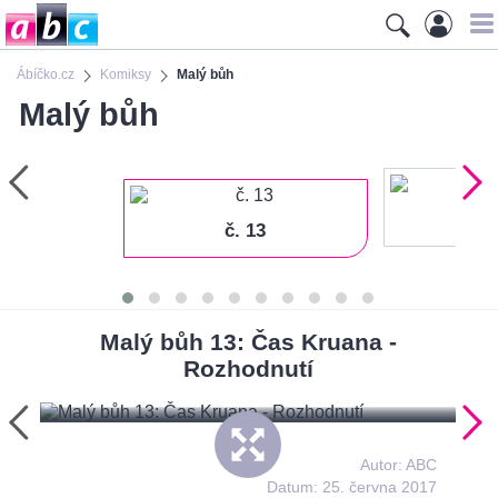
Ábíčko.cz
Komiksy
Malý bůh
Malý bůh
č
č. 13
Malý bůh 13: Čas Kruana -
Ma
Rozhodnutí
Autor: ABC
Datum: 25. června 2017
Pro