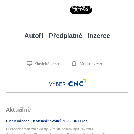
Pro zobrazení na celou obrazovku klikni na ikonu
Autoři
Předplatné
Inzerce
Klasická verze
Mobilní verze
VÝBĚR
Aktuálně
Blesk Vánoce
Kalendář svátků 2025
INFO.cz
Důchodce smetl dva cyklisty: Z místa nehody ujel! Pak mlžil