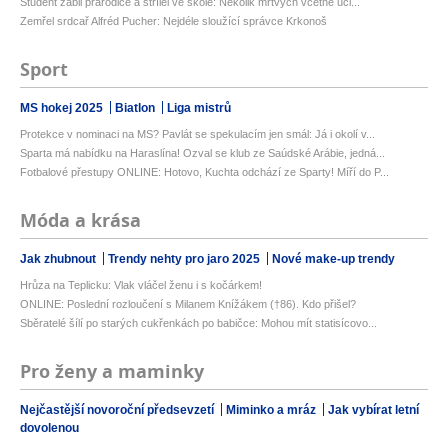
Student zabil prarodiče a střílel ve škole: Několik mrtvých včetně uči...
Zemřel srdcař Alfréd Pucher: Nejdéle sloužící správce Krkonoš
Sport
MS hokej 2025
Biatlon
Liga mistrů
Protekce v nominaci na MS? Pavlát se spekulacím jen smál: Já i okolí v...
Sparta má nabídku na Haraslína! Ozval se klub ze Saúdské Arábie, jedná...
Fotbalové přestupy ONLINE: Hotovo, Kuchta odchází ze Sparty! Míří do P...
Móda a krása
Jak zhubnout
Trendy nehty pro jaro 2025
Nové make-up trendy
Hrůza na Teplicku: Vlak vláčel ženu i s kočárkem!
ONLINE: Poslední rozloučení s Milanem Knížákem (†86). Kdo přišel?
Sběratelé šílí po starých cukřenkách po babičce: Mohou mít statisícovo...
Pro ženy a maminky
Nejčastější novoroční předsevzetí
Miminko a mráz
Jak vybírat letní
dovolenou