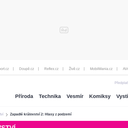
ort.cz
Doupě.cz
Reflex.cz
Živě.cz
MobilMania.cz
AV
Předplať
Příroda
Technika
Vesmír
Komiksy
Vyst
tví
Zapadlé království 2: Hlasy z podzemí
STVÍ