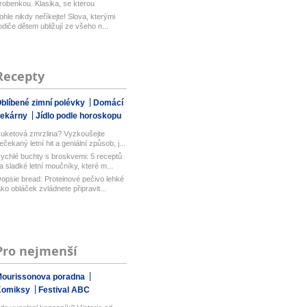
robenkou. Klasika, se kterou
aboduj...
ohle nikdy neříkejte! Slova, kterými
odiče dětem ubližují ze všeho n...
Recepty
blíbené zimní polévky
Domácí
pekárny
Jídlo podle horoskopu
uketová zmrzlina? Vyzkoušejte
ečekaný letní hit a geniální způsob, j...
ychlé buchty s broskvemi: 5 receptů
a sladké letní moučníky, které m...
opsie bread: Proteinové pečivo lehké
ako obláček zvládnete připravit...
Pro nejmenší
ourissonova poradna
Komiksy
Festival ABC