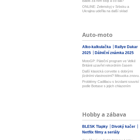
Babiš za ním stojí a co dál?
ONLINE: Zelenskyj v Srbsku a
Ukrajina udeřila na další sklad
Wildberri...
Auto-moto
Alko-kalkulačka
Rallye Dakar
2025
Dálniční známka 2025
MotoGP: Páteční program ve Velké
Británii uzavřel rekordním časem
Bezz...
Další klasická corvette s dobrými
jízdními vlastnostmi? Mitsuoka znovu..
Problémy Cadillacu s brzdami souvisí
podle Bottase s jejich chlazením
Hobby a zábava
BLESK Tlapky
Divoký kačer
Netflix filmy a seriály