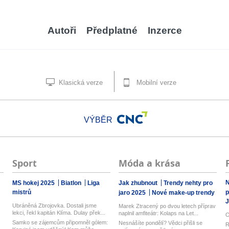
Autoři
Předplatné
Inzerce
Klasická verze
Mobilní verze
VÝBĚR
Sport
Móda a krása
N
MS hokej 2025
Biatlon
Liga
Jak zhubnout
Trendy nehty pro
mistrů
p
jaro 2025
Nové make-up trendy
J
Ubráněná Zbrojovka. Dostali jsme
Marek Ztracený po dvou letech příprav
lekci, řekl kapitán Klíma. Dulay přek...
naplnil amfiteátr: Kolaps na Let...
O
Samko se zájemcům připomněl gólem:
Nesnášíte pondělí? Vědci přišli se
R