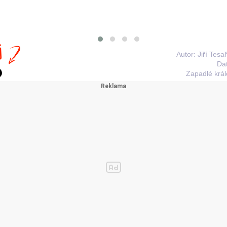
j
Autor: Jiří Tes
Da
Zapadlé král