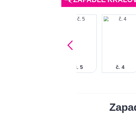
č. 6
č. 5
č. 4
Zapad