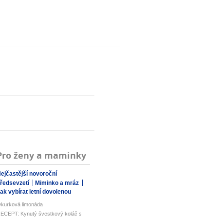
Pro ženy a maminky
ejčastější novoroční
ředsevzetí
Miminko a mráz
ak vybírat letní dovolenou
kurková limonáda
ECEPT: Kynutý švestkový koláč s