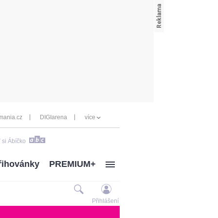
mania.cz
DIGIarena
více
 si Ábíčko
řihovánky
PREMIUM+
Přihlášení