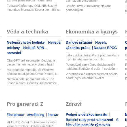
Karviné jsem vděčný! Kam může
zajímavým vysvětlením
d
odejí...
z
Fotbalové přestupy ONLINE: Slavný
Brutální útok v Tanvaldu: Několik
T
klub chce Mercada, Sparta ale měla n...
pobodaných
r
Věda a technika
Ekonomika a byznys
Nejlepší chytré hodinky
Nejlepší
Daňové přiznání
Novela
O
telefony
Nejlepší VPN –
zákoníku práce
Nadace EPCG
srovnání
Itálie vyklízí pláže. První plážové kluby
C
mizí, turisté změnu pocítí b...
n
ChatGPT teď neunavíte. Bezplatná
verze má neomezený chat a lepší
Potenciální zachránce Soleku zrušil
R
model...
.
nabídku. Zadlužené solární společn...
n
Microsoft se nepoučil. Ve Windows
potichu instaluje OneDrive Photos, k...
V bratislavské rafinerii Slovnaft hořela
O
nádrž, výbuch otřásl okolím
j
Netflix a další na víkend: nový Ted
Lasso a akční Lioness. Ale předevš...
Pro generaci Z
Zdraví
Podpořte dětskou imunitu
M
#inspirace
#wellbeing
#news
Babské rady proti nachlazení
S
RECEPT: Perfektní letní kombinace,
čím vším pomůže rýmovník
které tě zchladí, i kdybys nechtěl*...