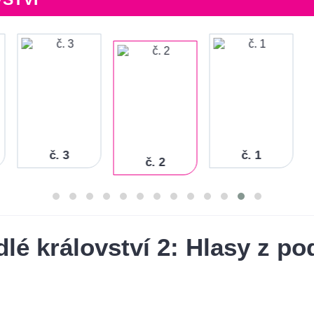
č. 3
č. 1
č. 2
lé království 2: Hlasy z p