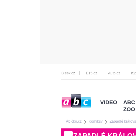
Blesk.cz
E15.cz
Auto.cz
iSp
VIDEO
ABC
ZOO
Ábíčko.cz
Komiksy
Zapadlé královs
ZAPADLÉ KRÁLOV