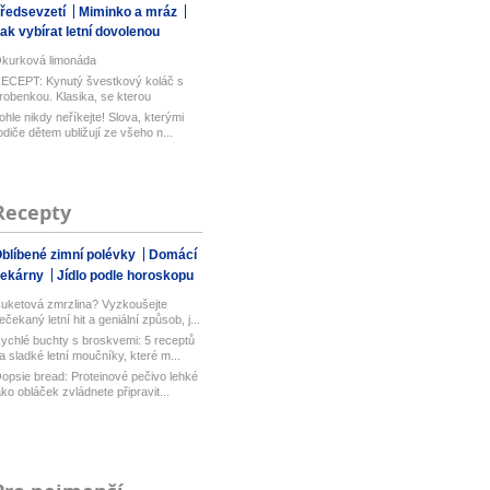
ředsevzetí
Miminko a mráz
ak vybírat letní dovolenou
kurková limonáda
ECEPT: Kynutý švestkový koláč s
robenkou. Klasika, se kterou
aboduj...
ohle nikdy neříkejte! Slova, kterými
odiče dětem ubližují ze všeho n...
Recepty
blíbené zimní polévky
Domácí
pekárny
Jídlo podle horoskopu
uketová zmrzlina? Vyzkoušejte
ečekaný letní hit a geniální způsob, j...
ychlé buchty s broskvemi: 5 receptů
a sladké letní moučníky, které m...
opsie bread: Proteinové pečivo lehké
ako obláček zvládnete připravit...