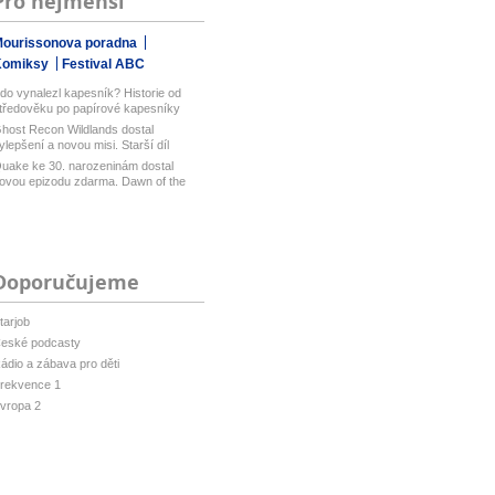
Pro nejmenší
ourissonova poradna
Komiksy
Festival ABC
do vynalezl kapesník? Historie od
tředověku po papírové kapesníky
host Recon Wildlands dostal
ylepšení a novou misi. Starší díl
bisof...
uake ke 30. narozeninám dostal
ovou epizodu zdarma. Dawn of the
ach...
Doporučujeme
tarjob
eské podcasty
ádio a zábava pro děti
rekvence 1
vropa 2