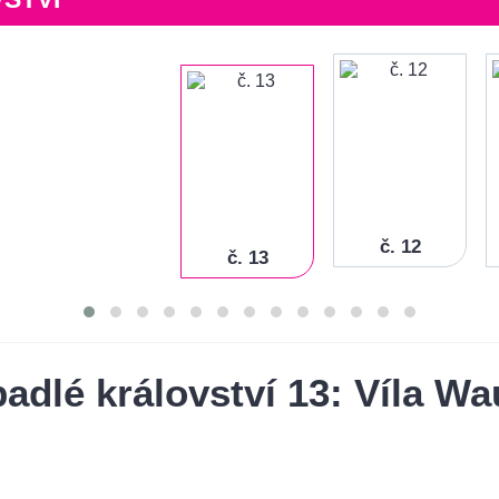
č. 12
č. 13
adlé království 13: Víla Wa