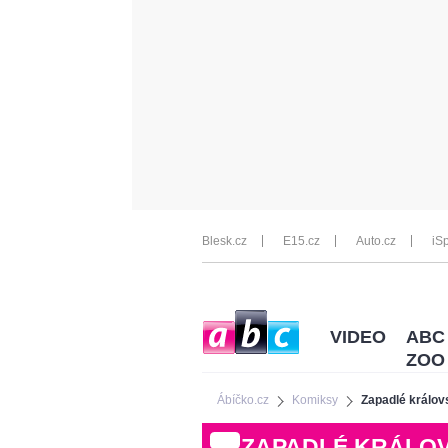
Blesk.cz
E15.cz
Auto.cz
iSp
VIDEO
ABC
ZOO
Ábíčko.cz
Komiksy
Zapadlé králov
ZAPADLÉ KRÁLOV