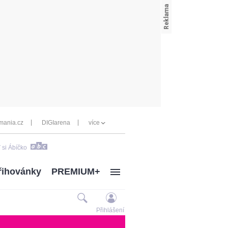
mania.cz
DIGIarena
více
 si Ábíčko
řihovánky
PREMIUM+
Přihlášení