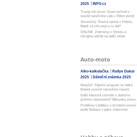
2025
INFO.cz
Trump má utrum: Soud rozhodl o
stavbě tanečního sálu v Bílém domě
Sezemský: Ruská raketa v Polsku.
Babiš za ním stojí a co dál?
ONLINE: Zelenskyj v Srbsku a
Ukrajina udeřila na další sklad
Wildberri...
Auto-moto
Alko-kalkulačka
Rallye Dakar
2025
Dálniční známka 2025
MotoGP: Páteční program ve Velké
Británii uzavřel rekordním časem
Bezz...
Další klasická corvette s dobrými
jízdními vlastnostmi? Mitsuoka znovu..
Problémy Cadillacu s brzdami souvisí
podle Bottase s jejich chlazením