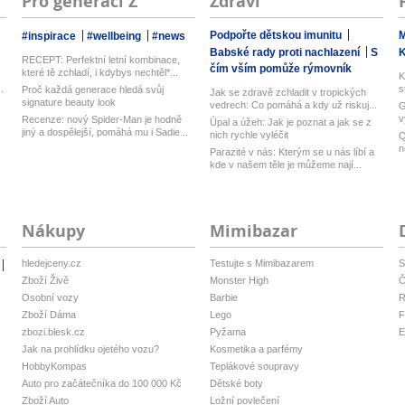
Pro generaci Z
Zdraví
Podpořte dětskou imunitu
M
#inspirace
#wellbeing
#news
Babské rady proti nachlazení
S
RECEPT: Perfektní letní kombinace,
čím vším pomůže rýmovník
které tě zchladí, i kdybys nechtěl*...
K
.
s
Proč každá generace hledá svůj
Jak se zdravě zchladit v tropických
signature beauty look
vedrech: Co pomáhá a kdy už riskuj...
G
.
v
Recenze: nový Spider-Man je hodně
Úpal a úžeh: Jak je poznat a jak se z
U
jiný a dospělejší, pomáhá mu i Sadie...
nich rychle vyléčit
Q
n
Parazité v nás: Kterým se u nás líbí a
M
kde v našem těle je můžeme nají...
Nákupy
Mimibazar
hledejceny.cz
Testujte s Mimibazarem
S
Zboží Živě
Monster High
Č
Osobní vozy
Barbie
R
Zboží Dáma
Lego
F
zbozi.blesk.cz
Pyžama
E
Jak na prohlídku ojetého vozu?
Kosmetika a parfémy
HobbyKompas
Teplákové soupravy
Auto pro začátečníka do 100 000 Kč
Dětské boty
Zboží Auto
Ložní povlečení