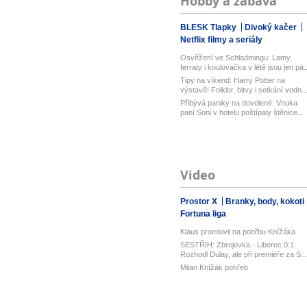
Hobby a zábava
BLESK Tlapky
Divoký kačer
Netflix filmy a seriály
Osvěžení ve Schladmingu: Lamy,
ferraty i koulovačka v létě jsou jen pá..
Tipy na víkend: Harry Potter na
výstavě! Folklor, bitvy i setkání vodn..
Přibývá paniky na dovolené: Vnuka
paní Soni v hotelu poštípaly štěnice...
Video
Prostor X
Branky, body, kokoti
Fortuna liga
Klaus promluvil na pohřbu Knížáka
SESTŘIH: Zbrojovka - Liberec 0:1.
Rozhodl Dulay, ale při premiéře za S...
Milan Knížák pohřeb