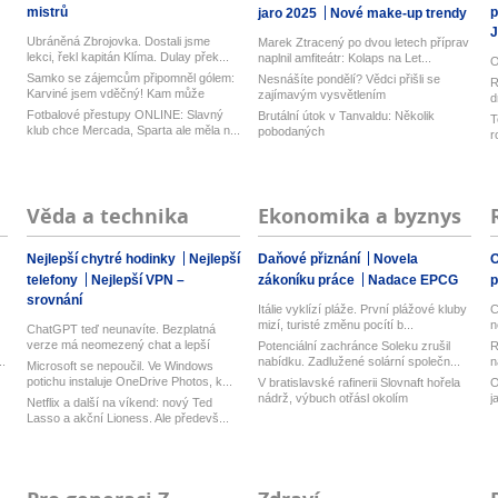
mistrů
p
jaro 2025
Nové make-up trendy
J
Ubráněná Zbrojovka. Dostali jsme
Marek Ztracený po dvou letech příprav
lekci, řekl kapitán Klíma. Dulay přek...
naplnil amfiteátr: Kolaps na Let...
O
Samko se zájemcům připomněl gólem:
Nesnášíte pondělí? Vědci přišli se
R
Karviné jsem vděčný! Kam může
zajímavým vysvětlením
d
odejí...
z
Fotbalové přestupy ONLINE: Slavný
Brutální útok v Tanvaldu: Několik
T
klub chce Mercada, Sparta ale měla n...
pobodaných
r
Věda a technika
Ekonomika a byznys
Nejlepší chytré hodinky
Nejlepší
Daňové přiznání
Novela
O
telefony
Nejlepší VPN –
zákoníku práce
Nadace EPCG
srovnání
Itálie vyklízí pláže. První plážové kluby
C
mizí, turisté změnu pocítí b...
n
ChatGPT teď neunavíte. Bezplatná
verze má neomezený chat a lepší
Potenciální zachránce Soleku zrušil
R
model...
.
nabídku. Zadlužené solární společn...
n
Microsoft se nepoučil. Ve Windows
potichu instaluje OneDrive Photos, k...
V bratislavské rafinerii Slovnaft hořela
O
nádrž, výbuch otřásl okolím
j
Netflix a další na víkend: nový Ted
Lasso a akční Lioness. Ale předevš...