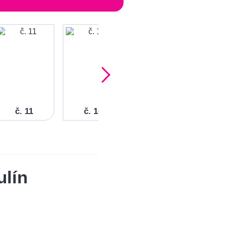
č. 11
č. 10
č. 9
ulín