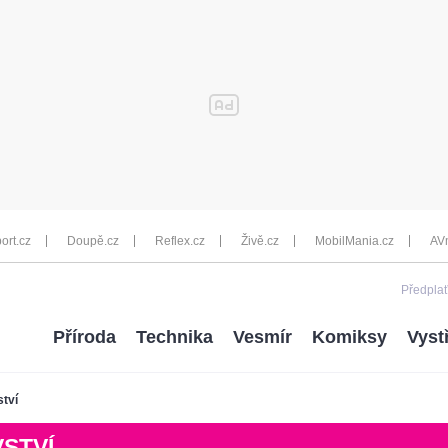
ort.cz
Doupě.cz
Reflex.cz
Živě.cz
MobilMania.cz
AV
Předplať
Příroda
Technika
Vesmír
Komiksy
Vyst
ství
STVÍ