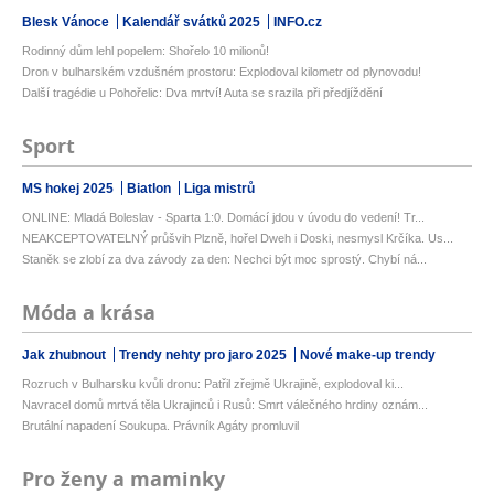
Blesk Vánoce
Kalendář svátků 2025
INFO.cz
Rodinný dům lehl popelem: Shořelo 10 milionů!
Dron v bulharském vzdušném prostoru: Explodoval kilometr od plynovodu!
Další tragédie u Pohořelic: Dva mrtví! Auta se srazila při předjíždění
Sport
MS hokej 2025
Biatlon
Liga mistrů
ONLINE: Mladá Boleslav - Sparta 1:0. Domácí jdou v úvodu do vedení! Tr...
NEAKCEPTOVATELNÝ průšvih Plzně, hořel Dweh i Doski, nesmysl Krčíka. Us...
Staněk se zlobí za dva závody za den: Nechci být moc sprostý. Chybí ná...
Móda a krása
Jak zhubnout
Trendy nehty pro jaro 2025
Nové make-up trendy
Rozruch v Bulharsku kvůli dronu: Patřil zřejmě Ukrajině, explodoval ki...
Navracel domů mrtvá těla Ukrajinců i Rusů: Smrt válečného hrdiny oznám...
Brutální napadení Soukupa. Právník Agáty promluvil
Pro ženy a maminky