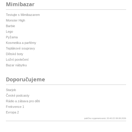
Mimibazar
Testujte s Mimibazarem
Monster High
Barbie
Lego
Pyžama
Kosmetika a parfémy
Teplákové soupravy
Dětské boty
Ložní povlečení
Bazar nábytku
Doporučujeme
Starjob
České podcasty
Rádio a zábava pro děti
Frekvence 1
Evropa 2
patička vygenerovaná: 20:40:22 08.08.2026