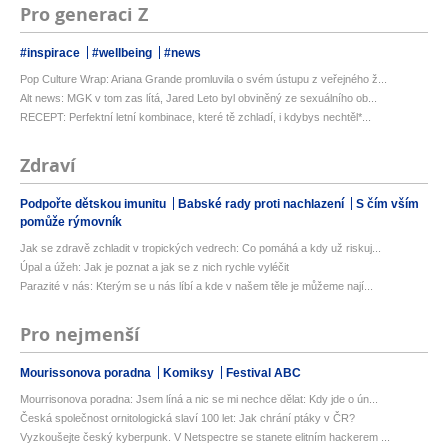
Pro generaci Z
#inspirace
#wellbeing
#news
Pop Culture Wrap: Ariana Grande promluvila o svém ústupu z veřejného ž...
Alt news: MGK v tom zas lítá, Jared Leto byl obviněný ze sexuálního ob...
RECEPT: Perfektní letní kombinace, které tě zchladí, i kdybys nechtěl*...
Zdraví
Podpořte dětskou imunitu
Babské rady proti nachlazení
S čím vším
pomůže rýmovník
Jak se zdravě zchladit v tropických vedrech: Co pomáhá a kdy už riskuj...
Úpal a úžeh: Jak je poznat a jak se z nich rychle vyléčit
Parazité v nás: Kterým se u nás líbí a kde v našem těle je můžeme nají...
Pro nejmenší
Mourissonova poradna
Komiksy
Festival ABC
Mourrisonova poradna: Jsem líná a nic se mi nechce dělat: Kdy jde o ún...
Česká společnost ornitologická slaví 100 let: Jak chrání ptáky v ČR?
Vyzkoušejte český kyberpunk. V Netspectre se stanete elitním hackerem ...