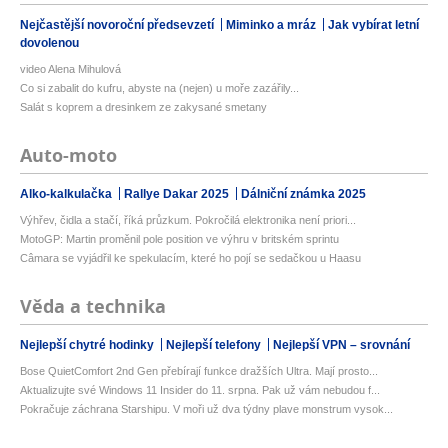
Nejčastější novoroční předsevzetí
Miminko a mráz
Jak vybírat letní
dovolenou
video Alena Mihulová
Co si zabalit do kufru, abyste na (nejen) u moře zazářily...
Salát s koprem a dresinkem ze zakysané smetany
Auto-moto
Alko-kalkulačka
Rallye Dakar 2025
Dálniční známka 2025
Výhřev, čidla a stačí, říká průzkum. Pokročilá elektronika není priori...
MotoGP: Martin proměnil pole position ve výhru v britském sprintu
Câmara se vyjádřil ke spekulacím, které ho pojí se sedačkou u Haasu
Věda a technika
Nejlepší chytré hodinky
Nejlepší telefony
Nejlepší VPN – srovnání
Bose QuietComfort 2nd Gen přebírají funkce dražších Ultra. Mají prosto...
Aktualizujte své Windows 11 Insider do 11. srpna. Pak už vám nebudou f...
Pokračuje záchrana Starshipu. V moři už dva týdny plave monstrum vysok...