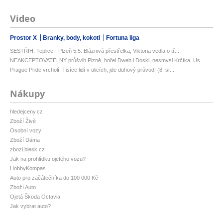
Video
Prostor X
Branky, body, kokoti
Fortuna liga
SESTŘIH: Teplice - Plzeň 5:5. Bláznivá přestřelka, Viktoria vedla o tř...
NEAKCEPTOVATELNÝ průšvih Plzně, hořel Dweh i Doski, nesmysl Krčíka. Us...
Prague Pride vrcholí: Tisíce lidí v ulicích, jde duhový průvod! (8. sr...
Nákupy
hledejceny.cz
Zboží Živě
Osobní vozy
Zboží Dáma
zbozi.blesk.cz
Jak na prohlídku ojetého vozu?
HobbyKompas
Auto pro začátečníka do 100 000 Kč
Zboží Auto
Ojetá Škoda Octavia
Jak vybrat auto?