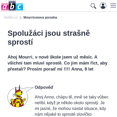
Ábíčko.cz
Mourrisonova poradna
Spolužáci jsou strašně
sprostí
Ahoj Mourri, v nové škole jsem už měsíc. A
všichni tam mluví sprostě. Co jim mám říct, aby
přestali? Prosím poraď mi !!!! Anna, 8 let
Odpověď
Ahoj Anno, chápu tě, mně se taky vůbec
nelíbí, když je někdo okolo sprostý. Je
mi jasné, že mohou nastat situace, kdy
nám nějaké to sprosté slovíčko