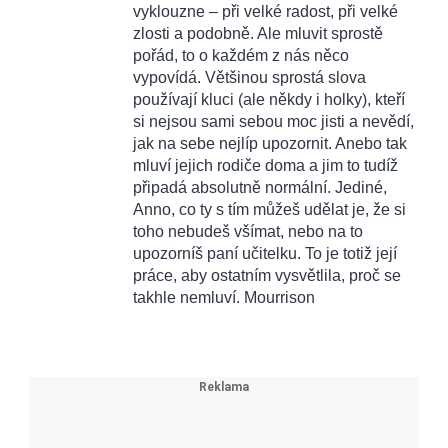
vyklouzne – při velké radost, při velké
zlosti a podobně. Ale mluvit sprostě
pořád, to o každém z nás něco
vypovídá. Většinou sprostá slova
používají kluci (ale někdy i holky), kteří
si nejsou sami sebou moc jisti a nevědí,
jak na sebe nejlíp upozornit. Anebo tak
mluví jejich rodiče doma a jim to tudíž
připadá absolutně normální. Jediné,
Anno, co ty s tím můžeš udělat je, že si
toho nebudeš všímat, nebo na to
upozorníš paní učitelku. To je totiž její
práce, aby ostatním vysvětlila, proč se
takhle nemluví. Mourrison