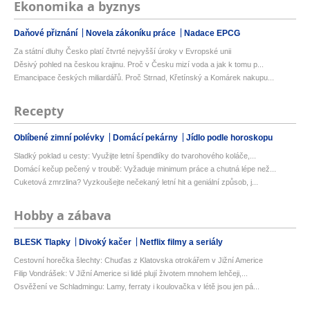
Ekonomika a byznys
Daňové přiznání
Novela zákoníku práce
Nadace EPCG
Za státní dluhy Česko platí čtvrté nejvyšší úroky v Evropské unii
Děsivý pohled na českou krajinu. Proč v Česku mizí voda a jak k tomu p...
Emancipace českých miliardářů. Proč Strnad, Křetínský a Komárek nakupu...
Recepty
Oblíbené zimní polévky
Domácí pekárny
Jídlo podle horoskopu
Sladký poklad u cesty: Využijte letní špendlíky do tvarohového koláče,...
Domácí kečup pečený v troubě: Vyžaduje minimum práce a chutná lépe než...
Cuketová zmrzlina? Vyzkoušejte nečekaný letní hit a geniální způsob, j...
Hobby a zábava
BLESK Tlapky
Divoký kačer
Netflix filmy a seriály
Cestovní horečka šlechty: Chuďas z Klatovska otrokářem v Jižní Americe
Filip Vondrášek: V Jižní Americe si lidé plují životem mnohem lehčeji,...
Osvěžení ve Schladmingu: Lamy, ferraty i koulovačka v létě jsou jen pá...