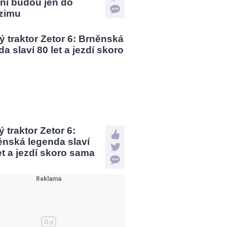
ní budou jen do
zimu
 traktor Zetor 6:
ěnská legenda slaví
et a jezdí skoro sama