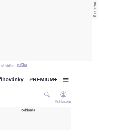
 si Ábíčko
řihovánky
PREMIUM+
Přihlášení