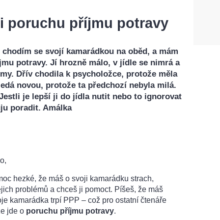
 poruchu příjmu potravy
ě chodím se svojí kamarádkou na oběd, a mám
jmu potravy. Jí hrozně málo, v jídle se nimrá a
émy. Dřív chodila k psycholožce, protože měla
ledá novou, protože ta předchozí nebyla milá.
stli je lepší ji do jídla nutit nebo to ignorovat
uju poradit. Amálka
o,
moc hezké, že máš o svoji kamarádku strach,
ejich problémů a chceš ji pomoct. Píšeš, že máš
voje kamarádka trpí PPP – což pro ostatní čtenáře
že jde o
poruchu příjmu potravy
.