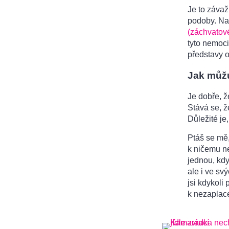
Je to záva
podoby. Na
(záchvatové
tyto nemoci
představy o
Jak můž
Je dobře, 
Stává se, ž
Důležité je
Ptáš se mě,
k ničemu ne
jednou, kdy
ale i ve sv
jsi kdykoli
k nezaplac