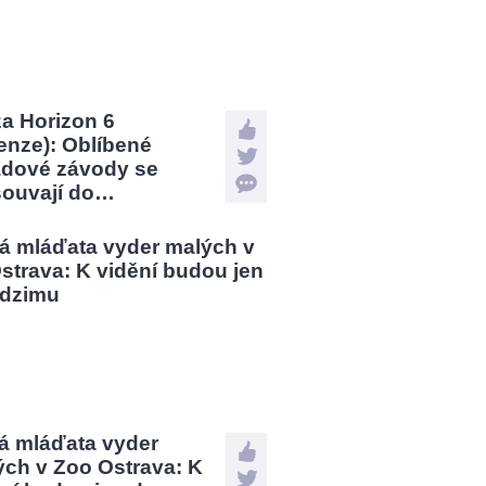
a Horizon 6
enze): Oblíbené
ádové závody se
souvají do…
á mláďata vyder
ých v Zoo Ostrava: K