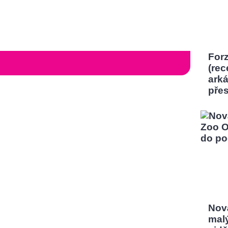
Forz
(rec
ark
pře
Nov
mal