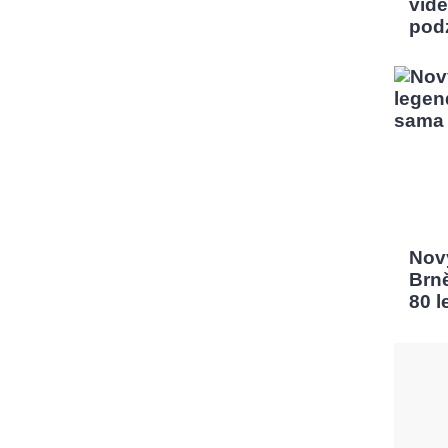
vidě
pod
Nový
Brn
80 l