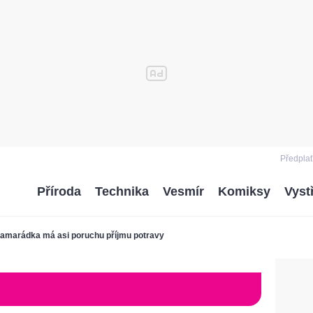
Předplať
Příroda
Technika
Vesmír
Komiksy
Vyst
amarádka má asi poruchu příjmu potravy