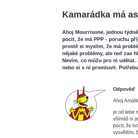
Kamarádka má asi
Ahoj Mourrisone, jednou týdn
pocit, že má PPP - poruchu pří
prostě si myslím, že má probl
nějaké problémy, ale teď zas h
Nevím, co můžu pro ni udělat. Je
nebo si s ní promluvit. Potřeb
Odpověď
Ahoj Amálk
je od tebe 
všímáš si j
pocit, že t
vysvětlím, 