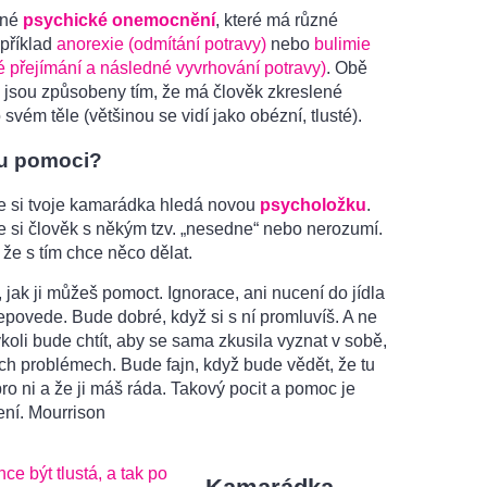
žné
psychické onemocnění
, které má různé
příklad
anorexie (odmítání potravy)
nebo
bulimie
 přejímání a následné vyvrhování potravy)
. Obě
 jsou způsobeny tím, že má člověk zkreslené
 svém těle (většinou se vidí jako obézní, tlusté).
u pomoci?
že si tvoje kamarádka hledá novou
psycholožku
.
e si člověk s někým tzv. „nesedne“ nebo nerozumí.
, že s tím chce něco dělat.
 jak ji můžeš pomoct. Ignorace, ani nucení do jídla
povede. Bude dobré, když si s ní promluvíš. A ne
koli bude chtít, aby se sama zkusila vyznat v sobě,
ých problémech. Bude fajn, když bude vědět, že tu
 pro ni a že ji máš ráda. Takový pocit a pomoc je
ení. Mourrison