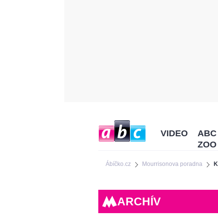
VIDEO
ABC
ZOO
Ábíčko.cz
Mourrisonova poradna
K
ARCHÍV