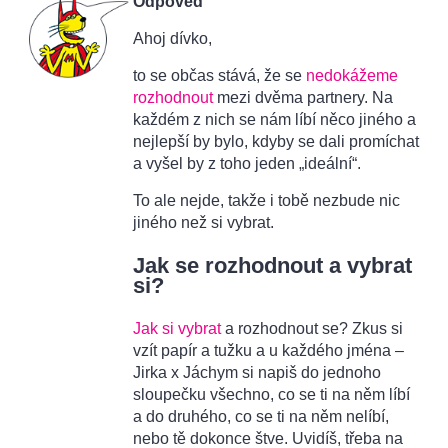
Odpověď
Ahoj dívko,
to se občas stává, že se
nedokážeme
rozhodnout
mezi dvěma partnery. Na
každém z nich se nám líbí něco jiného a
nejlepší by bylo, kdyby se dali promíchat
a vyšel by z toho jeden „ideální“.
To ale nejde, takže i tobě nezbude nic
jiného než si vybrat.
Jak se rozhodnout a vybrat
si?
Jak si vybrat
a rozhodnout se? Zkus si
vzít papír a tužku a u každého jména –
Jirka x Jáchym si napiš do jednoho
sloupečku všechno, co se ti na něm líbí
a do druhého, co se ti na něm nelíbí,
nebo tě dokonce štve. Uvidíš, třeba na