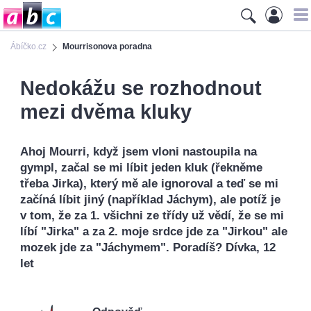
Ábíčko.cz
Mourrisonova poradna
Nedokážu se rozhodnout
mezi dvěma kluky
Ahoj Mourri, když jsem vloni nastoupila na
gympl, začal se mi líbit jeden kluk (řekněme
třeba Jirka), který mě ale ignoroval a teď se mi
začíná líbit jiný (například Jáchym), ale potíž je
v tom, že za 1. všichni ze třídy už vědí, že se mi
líbí "Jirka" a za 2. moje srdce jde za "Jirkou" ale
mozek jde za "Jáchymem". Poradíš? Dívka, 12
let