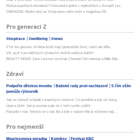
Nízkorozpočtová dovolená? Chorvatsko jedno z nejdražších v Evropě! Lev...
OBRAZEM: Modré slzy na Tchaj-wanu mění moře v magickou říši
Pro generaci Z
#inspirace
#wellbeing
#news
F*ck the glasses: AI Meta brýle mají zjednodušit život, zatím ale děla...
Víš, proč ti po mléčných výrobcích možná nebývá dobře?
BEAUTY NEWS: Zara Larsson servíruje Cheetah Girl makeup a Billie Eilis...
Zdraví
Podpořte dětskou imunitu
Babské rady proti nachlazení
S čím vším
pomůže rýmovník
Jak se zdravě zchladit v tropických vedrech: Co pomáhá a kdy už riskuj...
Úpal a úžeh: Jak je poznat a jak se z nich rychle vyléčit
Parazité v nás: Kterým se u nás líbí a kde v našem těle je můžeme nají...
Pro nejmenší
Mourissonova poradna
Komiksy
Festival ABC