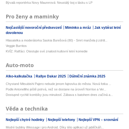
Bývalá reportérka Novy Maurerová: Neustálý boj o lásku s LP
Pro ženy a maminky
Nejčastější novoroční předsevzetí
Miminko a mráz
Jak vybírat letní
dovolenou
Hlasatelka a moderátorka Saskia Burešová (80) - Smrt manžela ji zdrtil...
Veggie Burritos
KVÍZ: Rafťáci. Otestujte své znalosti kultovní letní komedie
Auto-moto
Alko-kalkulačka
Rallye Dakar 2025
Dálniční známka 2025
Chystané Mitsubishi Pajero nebude jenom fajnovka do města. Nová fotka ...
Podle Antonelliho ještě potrvá, než se dostane na úroveň Norrise a Ver...
Dostupné rychlé kombíky jsou minulostí. Zábava s batohem dnes začíná a...
Věda a technika
Nejlepší chytré hodinky
Nejlepší telefony
Nejlepší VPN – srovnání
Modré bubliny iMessage i pro Android. Díky této aplikaci už jablíčkáři...