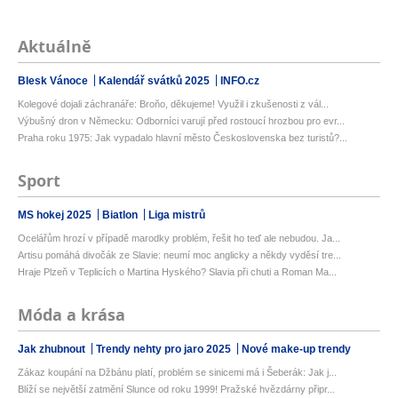
Aktuálně
Blesk Vánoce
Kalendář svátků 2025
INFO.cz
Kolegové dojali záchranáře: Broňo, děkujeme! Využil i zkušenosti z vál...
Výbušný dron v Německu: Odborníci varují před rostoucí hrozbou pro evr...
Praha roku 1975: Jak vypadalo hlavní město Československa bez turistů?...
Sport
MS hokej 2025
Biatlon
Liga mistrů
Ocelářům hrozí v případě marodky problém, řešit ho teď ale nebudou. Ja...
Artisu pomáhá divočák ze Slavie: neumí moc anglicky a někdy vyděsí tre...
Hraje Plzeň v Teplicích o Martina Hyského? Slavia při chuti a Roman Ma...
Móda a krása
Jak zhubnout
Trendy nehty pro jaro 2025
Nové make-up trendy
Zákaz koupání na Džbánu platí, problém se sinicemi má i Šeberák: Jak j...
Blíží se největší zatmění Slunce od roku 1999! Pražské hvězdárny připr...