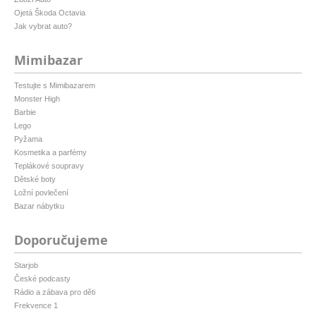
Ojetá Škoda Octavia
Jak vybrat auto?
Mimibazar
Testujte s Mimibazarem
Monster High
Barbie
Lego
Pyžama
Kosmetika a parfémy
Teplákové soupravy
Dětské boty
Ložní povlečení
Bazar nábytku
Doporučujeme
Starjob
České podcasty
Rádio a zábava pro děti
Frekvence 1