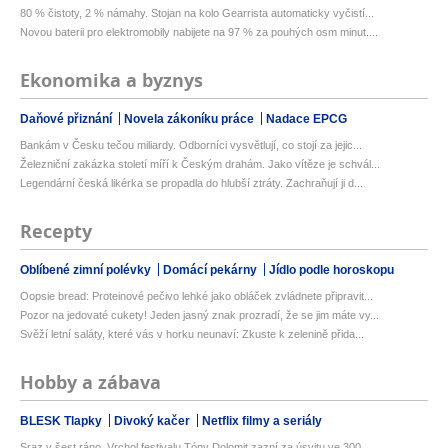
80 % čistoty, 2 % námahy. Stojan na kolo Gearrista automaticky vyčistí...
Novou baterii pro elektromobily nabijete na 97 % za pouhých osm minut....
Ekonomika a byznys
Daňové přiznání
Novela zákoníku práce
Nadace EPCG
Bankám v Česku tečou miliardy. Odborníci vysvětlují, co stojí za jejic...
Železniční zakázka století míří k Českým drahám. Jako vítěze je schvál...
Legendární česká likérka se propadla do hlubší ztráty. Zachraňují ji d...
Recepty
Oblíbené zimní polévky
Domácí pekárny
Jídlo podle horoskopu
Oopsie bread: Proteinové pečivo lehké jako obláček zvládnete připravit...
Pozor na jedovaté cukety! Jeden jasný znak prozradí, že se jim máte vy...
Svěží letní saláty, které vás v horku neunaví: Zkuste k zelenině přida...
Hobby a zábava
BLESK Tlapky
Divoký kačer
Netflix filmy a seriály
Sraz v šest ráno. Vrchol festivalu Tóny Dolomit zazní za úsvitu ve 300...