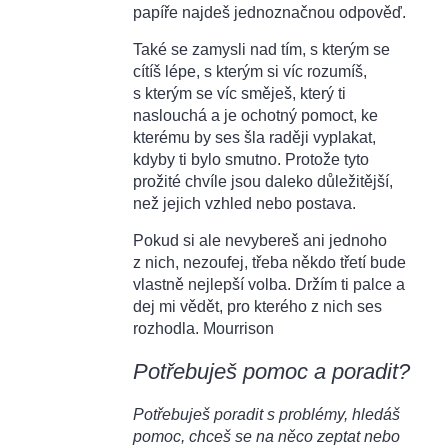
papíře najdeš jednoznačnou odpověď.
Také se zamysli nad tím, s kterým se
cítíš lépe, s kterým si víc rozumíš,
s kterým se víc směješ, který ti
naslouchá a je ochotný pomoct, ke
kterému by ses šla raději vyplakat,
kdyby ti bylo smutno. Protože tyto
prožité chvíle jsou daleko důležitější,
než jejich vzhled nebo postava.
Pokud si ale nevybereš ani jednoho
z nich, nezoufej, třeba někdo třetí bude
vlastně nejlepší volba. Držím ti palce a
dej mi vědět, pro kterého z nich ses
rozhodla. Mourrison
Potřebuješ pomoc a poradit?
Potřebuješ poradit s problémy, hledáš
pomoc, chceš se na něco zeptat nebo