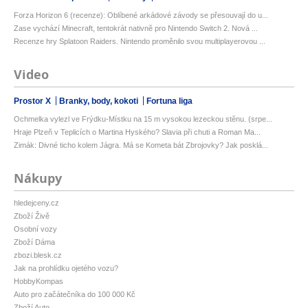
Forza Horizon 6 (recenze): Oblíbené arkádové závody se přesouvají do u...
Zase vychází Minecraft, tentokrát nativně pro Nintendo Switch 2. Nová ...
Recenze hry Splatoon Raiders. Nintendo proměnilo svou multiplayerovou ...
Video
Prostor X
Branky, body, kokoti
Fortuna liga
Ochmelka vylezl ve Frýdku-Místku na 15 m vysokou lezeckou stěnu. (srpe...
Hraje Plzeň v Teplicích o Martina Hyského? Slavia při chuti a Roman Ma...
Zimák: Divné ticho kolem Jágra. Má se Kometa bát Zbrojovky? Jak posklá...
Nákupy
hledejceny.cz
Zboží Živě
Osobní vozy
Zboží Dáma
zbozi.blesk.cz
Jak na prohlídku ojetého vozu?
HobbyKompas
Auto pro začátečníka do 100 000 Kč
Zboží Auto