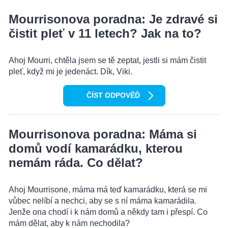
Mourrisonova poradna: Je zdravé si
čistit pleť v 11 letech? Jak na to?
Ahoj Mourri, chtěla jsem se tě zeptat, jestli si mám čistit
pleť, když mi je jedenáct. Dík, Viki.
ČÍST ODPOVĚĎ
Mourrisonova poradna: Máma si
domů vodí kamarádku, kterou
nemám ráda. Co dělat?
Ahoj Mourrisone, máma má teď kamarádku, která se mi
vůbec nelíbí a nechci, aby se s ní máma kamarádila.
Jenže ona chodí i k nám domů a někdy tam i přespí. Co
mám dělat, aby k nám nechodila?