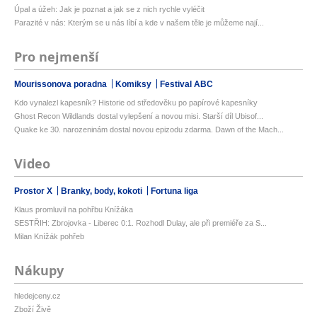
Úpal a úžeh: Jak je poznat a jak se z nich rychle vyléčit
Parazité v nás: Kterým se u nás líbí a kde v našem těle je můžeme nají...
Pro nejmenší
Mourissonova poradna
Komiksy
Festival ABC
Kdo vynalezl kapesník? Historie od středověku po papírové kapesníky
Ghost Recon Wildlands dostal vylepšení a novou misi. Starší díl Ubisof...
Quake ke 30. narozeninám dostal novou epizodu zdarma. Dawn of the Mach...
Video
Prostor X
Branky, body, kokoti
Fortuna liga
Klaus promluvil na pohřbu Knížáka
SESTŘIH: Zbrojovka - Liberec 0:1. Rozhodl Dulay, ale při premiéře za S...
Milan Knížák pohřeb
Nákupy
hledejceny.cz
Zboží Živě