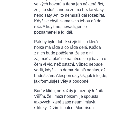
velkých hovorů a třeba jen některé říct,
že jí to sluší, anebo že má hezké vlasy
nebo šaty. Ani to nemusíš dál rozebírat.
Když se chytí, sama se s tebou dá do
řeči. A když ne, nevadí, jen to
poznamenej a jdi dál.
Pak by bylo dobré si zjistit, co která
holka má ráda a co ráda dělá. Každá
z nich bude potěšená, že se o ni
zajímáš a ptáš se na něco, co ji baví a o
čem ví víc, než ostatní. Vůbec nebude
vadit, když si to doma zkusíš nahlas, až
budeš sám. Alespoň uslyšíš, jak ti to jde,
jak formuluješ věty a podobně.
Buď v klidu, ne každý je rozený řečník.
Věřím, že i mezi holkami je spousta
takových, které zase neumí mluvit
s kluky. Držím ti palce. Mourrison