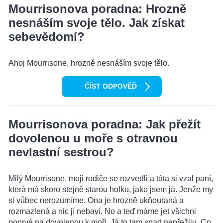
Mourrisonova poradna: Hrozně
nesnáším svoje tělo. Jak získat
sebevědomí?
Ahoj Mourrisone, hrozně nesnáším svoje tělo.
ČÍST ODPOVĚĎ
Mourrisonova poradna: Jak přežít
dovolenou u moře s otravnou
nevlastní sestrou?
Milý Mourrisone, moji rodiče se rozvedli a táta si vzal paní,
která má skoro stejně starou holku, jako jsem já. Jenže my
si vůbec nerozumíme. Ona je hrozně ukňouraná a
rozmazlená a nic jí nebaví. No a teď máme jet všichni
poprvé na dovolenou k moři. Já to tam snad nepřežiju. Co