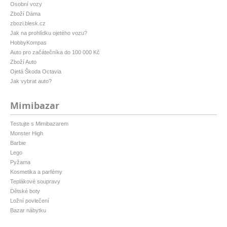
Osobní vozy
Zboží Dáma
zbozi.blesk.cz
Jak na prohlídku ojetého vozu?
HobbyKompas
Auto pro začátečníka do 100 000 Kč
Zboží Auto
Ojetá Škoda Octavia
Jak vybrat auto?
Mimibazar
Testujte s Mimibazarem
Monster High
Barbie
Lego
Pyžama
Kosmetika a parfémy
Teplákové soupravy
Dětské boty
Ložní povlečení
Bazar nábytku