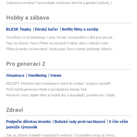
Cuketová zmrzlina? Vyzkoušejte nečekaný letní hit a geniální způsob, j...
Hobby a zábava
BLESK Tlapky
Divoký kačer
Netflix filmy a seriály
Osvěžení ve Schladmingu: Lamy, ferraty i koulovačka v létě jsou jen pá...
Tipy na víkend: Harry Potter na výstavě! Folklor, bitvy i setkání vodn...
Přibývá paniky na dovolené: Vnuka paní Soni v hotelu poštípaly štěnice...
Pro generaci Z
#inspirace
#wellbeing
#news
RECEPT: Perfektní letní kombinace, které tě zchladí, i kdybys nechtěl*...
Proč každá generace hledá svůj signature beauty look
Recenze: nový Spider-Man je hodně jiný a dospělejší, pomáhá mu i Sadie...
Zdraví
Podpořte dětskou imunitu
Babské rady proti nachlazení
S čím vším
pomůže rýmovník
Jak se zdravě zchladit v tropických vedrech: Co pomáhá a kdy už riskuj...