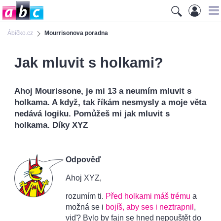
Ábíčko.cz
Mourrisonova poradna
Jak mluvit s holkami?
Ahoj Mourissone, je mi 13 a neumím mluvit s
holkama. A když, tak říkám nesmysly a moje věta
nedává logiku. Pomůžeš mi jak mluvit s
holkama. Díky XYZ
Odpověď
Ahoj XYZ,
rozumím ti.
Před holkami máš trému
a
možná se i
bojíš, aby ses i neztrapnil
,
viď? Bylo by fajn se hned nepouštět do