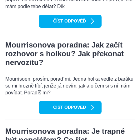
mám podle tebe dělat? Dík
ČÍST ODPOVĚĎ
Mourrisonova poradna: Jak začít
rozhovor s holkou? Jak překonat
nervozitu?
Mourrisoen, prosím, poraď mi. Jedna holka vedle z baráku
se mi hrozně líbí, jenže já nevím, jak a o čem si s ní mám
povídat. Poradíš mi?
ČÍST ODPOVĚĎ
Mourrisonova poradna: Je trapné
být popelářem? Co říct