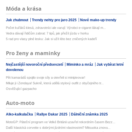
Móda a krása
Jak zhubnout
Trendy nehty pro jaro 2025
Nové make-up trendy
Počet kuřáků klesá, zdravotníci ale varují: Výrobci e-cigaret lákají m...
Vedra dávají řidičům zabrat: 7 tipů, jak přežít jízdu v horku
5 rad pro vlasy plné lesku: Jak si užít léto bez zničených kadeří
Pro ženy a maminky
Nejčastější novoroční předsevzetí
Miminko a mráz
Jak vybírat letní
dovolenou
Pět kamarádů spojilo svoje síly a otevřeli si minipivovar!
Miluje ji i Zendaya! Sukně, která udělá stylový outfit z obyčejného tr...
Osvěžující gazpacho
Auto-moto
Alko-kalkulačka
Rallye Dakar 2025
Dálniční známka 2025
MotoGP: Páteční program ve Velké Británii uzavřel rekordním časem Bezz...
Další klasická corvette s dobrými jízdními vlastnostmi? Mitsuoka znovu...