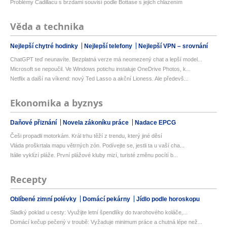
Problémy Cadillacu s brzdami souvisí podle Bottase s jejich chlazením
Věda a technika
Nejlepší chytré hodinky
Nejlepší telefony
Nejlepší VPN – srovnání
ChatGPT teď neunavíte. Bezplatná verze má neomezený chat a lepší model...
Microsoft se nepoučil. Ve Windows potichu instaluje OneDrive Photos, k...
Netflix a další na víkend: nový Ted Lasso a akční Lioness. Ale předevš...
Ekonomika a byznys
Daňové přiznání
Novela zákoníku práce
Nadace EPCG
Češi propadli motorkám. Král trhu těží z trendu, který jiné děsí
Vláda proškrtala mapu větrných zón. Podívejte se, jestli ta u vaší cha...
Itálie vyklízí pláže. První plážové kluby mizí, turisté změnu pocítí b...
Recepty
Oblíbené zimní polévky
Domácí pekárny
Jídlo podle horoskopu
Sladký poklad u cesty: Využijte letní špendlíky do tvarohového koláče,...
Domácí kečup pečený v troubě: Vyžaduje minimum práce a chutná lépe než...