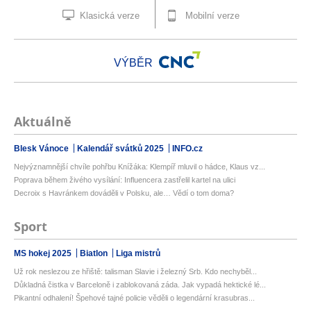
Klasická verze
Mobilní verze
VÝBĚR
Aktuálně
Blesk Vánoce
Kalendář svátků 2025
INFO.cz
Nejvýznamnější chvíle pohřbu Knížáka: Klempíř mluvil o hádce, Klaus vz...
Poprava během živého vysílání: Influencera zastřelil kartel na ulici
Decroix s Havránkem dováděli v Polsku, ale… Vědí o tom doma?
Sport
MS hokej 2025
Biatlon
Liga mistrů
Už rok neslezou ze hřiště: talisman Slavie i železný Srb. Kdo nechyběl...
Důkladná čistka v Barceloně i zablokovaná záda. Jak vypadá hektické lé...
Pikantní odhalení! Špehové tajné policie věděli o legendární krasubras...