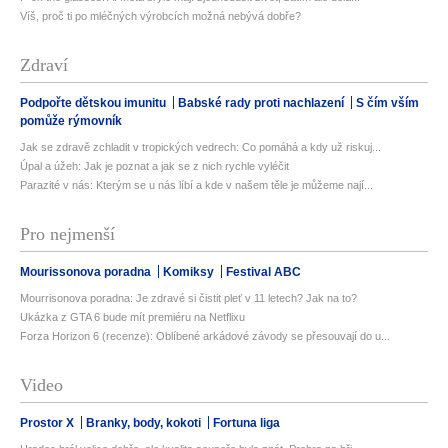
Víš, proč ti po mléčných výrobcích možná nebývá dobře?
Zdraví
Podpořte dětskou imunitu
Babské rady proti nachlazení
S čím vším
pomůže rýmovník
Jak se zdravě zchladit v tropických vedrech: Co pomáhá a kdy už riskuj...
Úpal a úžeh: Jak je poznat a jak se z nich rychle vyléčit
Parazité v nás: Kterým se u nás líbí a kde v našem těle je můžeme nají...
Pro nejmenší
Mourissonova poradna
Komiksy
Festival ABC
Mourrisonova poradna: Je zdravé si čistit pleť v 11 letech? Jak na to?
Ukázka z GTA 6 bude mít premiéru na Netflixu
Forza Horizon 6 (recenze): Oblíbené arkádové závody se přesouvají do u...
Video
Prostor X
Branky, body, kokoti
Fortuna liga