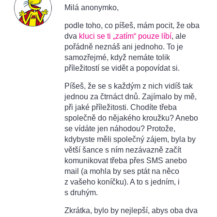
Milá anonymko,
podle toho, co píšeš, mám pocit, že oba
dva
kluci se ti „zatím“ pouze líbí
, ale
pořádně neznáš ani jednoho. To je
samozřejmé, když nemáte tolik
příležitostí se vidět a popovídat si.
Píšeš, že se s každým z nich vidíš tak
jednou za čtrnáct dnů. Zajímalo by mě,
při jaké příležitosti. Chodíte třeba
společně do nějakého kroužku? Anebo
se vídáte jen náhodou? Protože,
kdybyste měli společný zájem, byla by
větší šance s ním nezávazně začít
komunikovat třeba přes SMS anebo
mail (a mohla by ses ptát na něco
z vašeho koníčku). A to s jedním, i
s druhým.
Zkrátka, bylo by nejlepší, abys oba dva