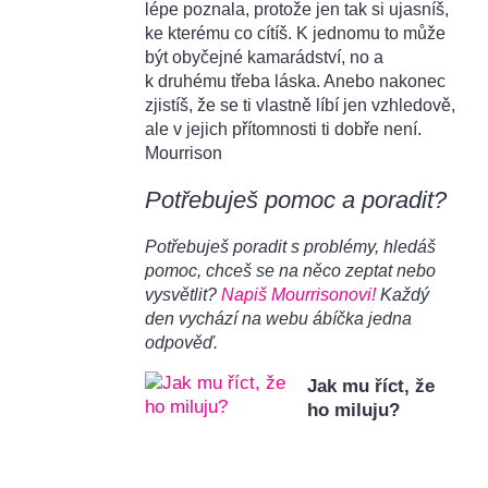
lépe poznala, protože jen tak si ujasníš,
ke kterému co cítíš. K jednomu to může
být obyčejné kamarádství, no a
k druhému třeba láska. Anebo nakonec
zjistíš, že se ti vlastně líbí jen vzhledově,
ale v jejich přítomnosti ti dobře není.
Mourrison
Potřebuješ pomoc a poradit?
Potřebuješ poradit s problémy, hledáš
pomoc, chceš se na něco zeptat nebo
vysvětlit?
Napiš Mourrisonovi!
Každý
den vychází na webu ábíčka jedna
odpověď.
Jak mu říct, že
ho miluju?