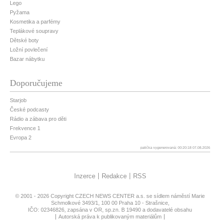
Lego
Pyžama
Kosmetika a parfémy
Teplákové soupravy
Dětské boty
Ložní povlečení
Bazar nábytku
Doporučujeme
Starjob
České podcasty
Rádio a zábava pro děti
Frekvence 1
Evropa 2
patička vygenerovaná: 00:20:18 07.08.2026
Inzerce
Redakce
RSS
© 2001 - 2026 Copyright
CZECH NEWS CENTER a.s.
se sídlem náměstí Marie
Schmolkové 3493/1, 100 00 Praha 10 - Strašnice,
IČO: 02346826, zapsána v OR, sp.zn. B 19490 a dodavatelé obsahu
Autorská práva k publikovaným materiálům