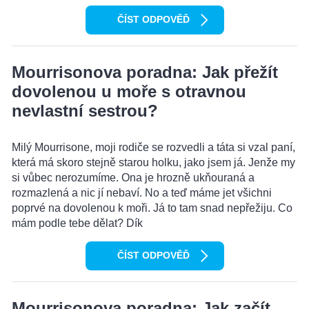
ČÍST ODPOVĚĎ
Mourrisonova poradna: Jak přežít
dovolenou u moře s otravnou
nevlastní sestrou?
Milý Mourrisone, moji rodiče se rozvedli a táta si vzal paní,
která má skoro stejně starou holku, jako jsem já. Jenže my
si vůbec nerozumíme. Ona je hrozně ukňouraná a
rozmazlená a nic jí nebaví. No a teď máme jet všichni
poprvé na dovolenou k moři. Já to tam snad nepřežiju. Co
mám podle tebe dělat? Dík
ČÍST ODPOVĚĎ
Mourrisonova poradna: Jak začít