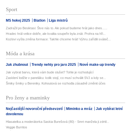
Sport
MS hokej 2025
Biatlon
Liga mistrů
Zadražil po Besiktasi: Štve nás to. Ale pokud budeme hrát jako dnes......
Hradec hrál velice dobře, ale kvalita soupeře byla znát. Prohra na hři...
Kozlovi vyšla změna formace: Takhle chceme hrát! Výhru zařídili sváteč...
Móda a krása
Jak zhubnout
Trendy nehty pro jaro 2025
Nové make-up trendy
Jak vybrat barvu, která vám bude slušet? Tohle je rozhodující
Zasklení lodžie v paneláku: kolik stojí, co musí schválit SVJ a kdy se...
Šmiky šmiky u Bereniky. Kohoutová se rozhodla zásadně změnit účes
Pro ženy a maminky
Nejčastější novoroční předsevzetí
Miminko a mráz
Jak vybírat letní
dovolenou
Hlasatelka a moderátorka Saskia Burešová (80) - Smrt manžela ji zdrtil...
Veggie Burritos