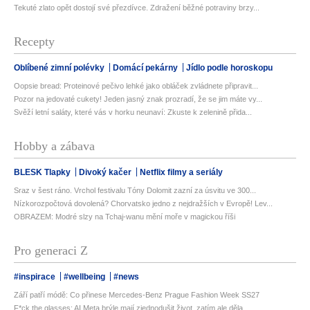
Tekuté zlato opět dostojí své přezdívce. Zdražení běžné potraviny brzy...
Recepty
Oblíbené zimní polévky
Domácí pekárny
Jídlo podle horoskopu
Oopsie bread: Proteinové pečivo lehké jako obláček zvládnete připravit...
Pozor na jedovaté cukety! Jeden jasný znak prozradí, že se jim máte vy...
Svěží letní saláty, které vás v horku neunaví: Zkuste k zelenině přida...
Hobby a zábava
BLESK Tlapky
Divoký kačer
Netflix filmy a seriály
Sraz v šest ráno. Vrchol festivalu Tóny Dolomit zazní za úsvitu ve 300...
Nízkorozpočtová dovolená? Chorvatsko jedno z nejdražších v Evropě! Lev...
OBRAZEM: Modré slzy na Tchaj-wanu mění moře v magickou říši
Pro generaci Z
#inspirace
#wellbeing
#news
Září patří módě: Co přinese Mercedes-Benz Prague Fashion Week SS27
F*ck the glasses: AI Meta brýle mají zjednodušit život, zatím ale děla...