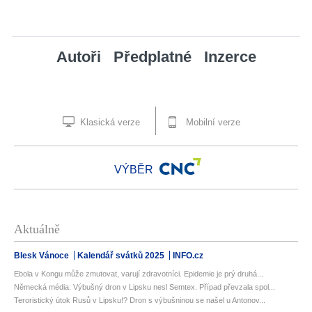
Autoři
Předplatné
Inzerce
Klasická verze
Mobilní verze
VÝBĚR
Aktuálně
Blesk Vánoce
Kalendář svátků 2025
INFO.cz
Ebola v Kongu může zmutovat, varují zdravotníci. Epidemie je prý druhá...
Německá média: Výbušný dron v Lipsku nesl Semtex. Případ převzala spol...
Teroristický útok Rusů v Lipsku!? Dron s výbušninou se našel u Antonov...