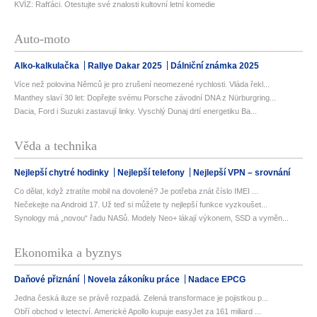
KVÍZ: Rafťáci. Otestujte své znalosti kultovní letní komedie
Auto-moto
Alko-kalkulačka
Rallye Dakar 2025
Dálniční známka 2025
Více než polovina Němců je pro zrušení neomezené rychlosti. Vláda řekl...
Manthey slaví 30 let: Dopřejte svému Porsche závodní DNA z Nürburgring...
Dacia, Ford i Suzuki zastavují linky. Vyschlý Dunaj drtí energetiku Ba...
Věda a technika
Nejlepší chytré hodinky
Nejlepší telefony
Nejlepší VPN – srovnání
Co dělat, když ztratíte mobil na dovolené? Je potřeba znát číslo IMEI ...
Nečekejte na Android 17. Už teď si můžete ty nejlepší funkce vyzkoušet...
Synology má „novou“ řadu NASů. Modely Neo+ lákají výkonem, SSD a vyměn...
Ekonomika a byznys
Daňové přiznání
Novela zákoníku práce
Nadace EPCG
Jedna česká iluze se právě rozpadá. Zelená transformace je pojistkou p...
Obří obchod v letectví. Americké Apollo kupuje easyJet za 161 miliard ...