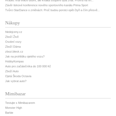
Hradec hrál velice dobře, ale kvalita soupeře byla znát. Prohra na hři...
Závěr tiskové konference nového sportovního kanálu Prima Sport
Tvůrci StarDance o změnách: Proč budou porotci opět čtyři a čím přesvě...
Nákupy
hledejceny.cz
Zboží Živě
Osobní vozy
Zboží Dáma
zbozi.blesk.cz
Jak na prohlídku ojetého vozu?
HobbyKompas
Auto pro začátečníka do 100 000 Kč
Zboží Auto
Ojetá Škoda Octavia
Jak vybrat auto?
Mimibazar
Testujte s Mimibazarem
Monster High
Barbie