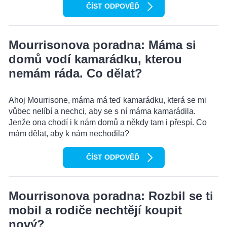
ČÍST ODPOVĚĎ
Mourrisonova poradna: Máma si
domů vodí kamarádku, kterou
nemám ráda. Co dělat?
Ahoj Mourrisone, máma má teď kamarádku, která se mi
vůbec nelíbí a nechci, aby se s ní máma kamarádila.
Jenže ona chodí i k nám domů a někdy tam i přespí. Co
mám dělat, aby k nám nechodila?
ČÍST ODPOVĚĎ
Mourrisonova poradna: Rozbil se ti
mobil a rodiče nechtějí koupit
nový?