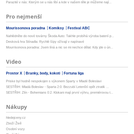
Parazité v nás: Kterým se u nás líbí a kde v našem těle je můžeme nají...
Pro nejmenší
Mourissonova poradna
Komiksy
Festival ABC
Nahlédněte do nové továrny Škoda Auto: Takhle probíhá výroba baterií p...
Desková hra Stínadla: Rychlé šípy ožívají v napínavé
Mourrisonova poradna: Jsem líná a nic se mi nechce dělat: Kdy jde o ún...
Video
Prostor X
Branky, body, kokoti
Fortuna liga
Priske byl hodně nespokojen s výkonem Sparty v Mladé Boleslavi
SESTŘIH: Mladá Boleslav - Sparta 2:0. Bezzubí Letenští opět ztratili. ...
SESTŘIH: Zlín - Bohemians 0:2. Klokani mají první výhru, premiérovou t...
Nákupy
hledejceny.cz
Zboží Živě
Osobní vozy