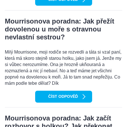
Mourrisonova poradna: Jak přežít
dovolenou u moře s otravnou
nevlastní sestrou?
Milý Mourrisone, moji rodiče se rozvedli a táta si vzal paní,
která má skoro stejně starou holku, jako jsem já. Jenže my
si vůbec nerozumíme. Ona je hrozně ukňouraná a
rozmazlená a nic jí nebaví. No a teď máme jet všichni
poprvé na dovolenou k moři. Já to tam snad nepřežiju. Co
mám podle tebe dělat? Dík
ČÍST ODPOVĚĎ
Mourrisonova poradna: Jak začít
rozhovor s holkou? Jak překonat