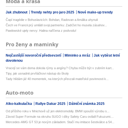
Móda a krása
Jak zhubnout
Trendy nehty pro jaro 2025
Nové make-up trendy
Čapí tragédie v Bohuslavicích: Bohdan, Radovan a Amálka uhynuli
Čech ve Francii prý umlátil svoji partnerku: Zadržet ho musela zásahov...
Pawlowské ujely nervy: Halina nařčena z podvodu!
Pro ženy a maminky
Nejčastější novoroční předsevzetí
Miminko a mráz
Jak vybírat letní
dovolenou
Vracejí se vám doma dokola rýmy a angíny? Chyba může být v zubním kart...
Tipy, jak usnadnit prvňáčkovi nástup do školy
Tady hlídám já! 40 momentek, na kterých převzali mateřské povinnosti k...
Auto-moto
Alko-kalkulačka
Rallye Dakar 2025
Dálniční známka 2025
Od příštího roku v Mnichově už jen elektromobily. BMW spouští výrobu s...
Závod Super Formule na okruhu SUGO i díky Safety Caru ovládl Fukuzumi....
Mercedes-AMG GT 53 je novým základem. Stačí mu imitace šestiválce a 54...