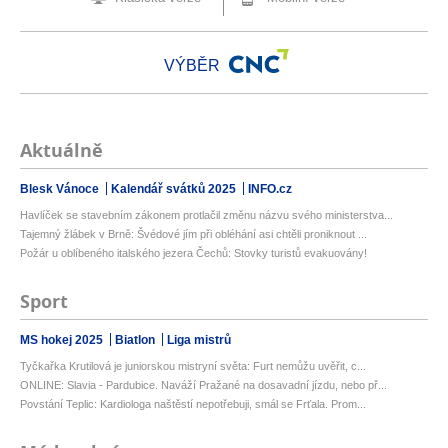
VÝBĚR
Aktuálně
Blesk Vánoce
Kalendář svátků 2025
INFO.cz
Havlíček se stavebním zákonem protlačil změnu názvu svého ministerstva...
Tajemný žlábek v Brně: Švédové jím při obléhání asi chtěli proniknout ...
Požár u oblíbeného italského jezera Čechů: Stovky turistů evakuovány!
Sport
MS hokej 2025
Biatlon
Liga mistrů
Tyčkařka Krutilová je juniorskou mistryní světa: Furt nemůžu uvěřit, c...
ONLINE: Slavia - Pardubice. Naváží Pražané na dosavadní jízdu, nebo př...
Povstání Teplic: Kardiologa naštěstí nepotřebuji, smál se Frťala. Prom...