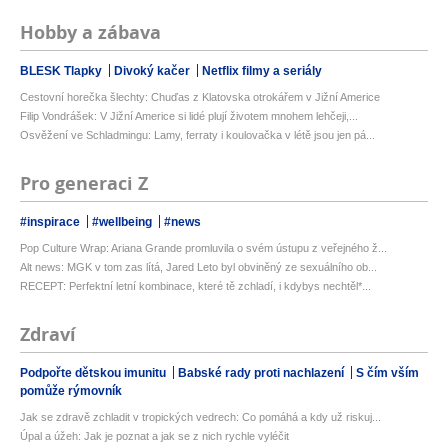
Hobby a zábava
BLESK Tlapky
Divoký kačer
Netflix filmy a seriály
Cestovní horečka šlechty: Chuďas z Klatovska otrokářem v Jižní Americe
Filip Vondrášek: V Jižní Americe si lidé plují životem mnohem lehčeji,...
Osvěžení ve Schladmingu: Lamy, ferraty i koulovačka v létě jsou jen pá...
Pro generaci Z
#inspirace
#wellbeing
#news
Pop Culture Wrap: Ariana Grande promluvila o svém ústupu z veřejného ž...
Alt news: MGK v tom zas lítá, Jared Leto byl obviněný ze sexuálního ob...
RECEPT: Perfektní letní kombinace, které tě zchladí, i kdybys nechtěl*...
Zdraví
Podpořte dětskou imunitu
Babské rady proti nachlazení
S čím vším
pomůže rýmovník
Jak se zdravě zchladit v tropických vedrech: Co pomáhá a kdy už riskuj...
Úpal a úžeh: Jak je poznat a jak se z nich rychle vyléčit