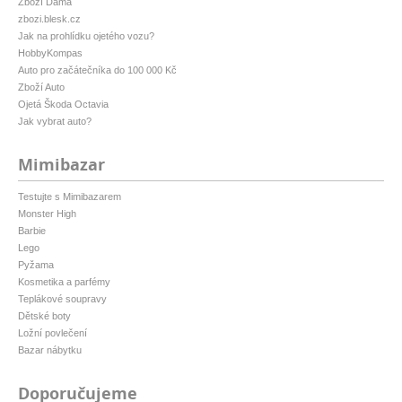
Zboží Dáma
zbozi.blesk.cz
Jak na prohlídku ojetého vozu?
HobbyKompas
Auto pro začátečníka do 100 000 Kč
Zboží Auto
Ojetá Škoda Octavia
Jak vybrat auto?
Mimibazar
Testujte s Mimibazarem
Monster High
Barbie
Lego
Pyžama
Kosmetika a parfémy
Teplákové soupravy
Dětské boty
Ložní povlečení
Bazar nábytku
Doporučujeme