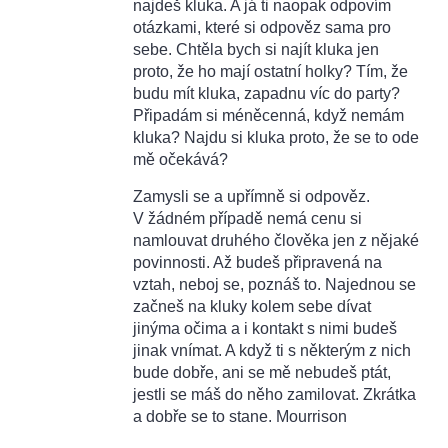
najdeš kluka. A já ti naopak odpovím
otázkami, které si odpověz sama pro
sebe. Chtěla bych si najít kluka jen
proto, že ho mají ostatní holky? Tím, že
budu mít kluka, zapadnu víc do party?
Připadám si méněcenná, když nemám
kluka? Najdu si kluka proto, že se to ode
mě očekává?
Zamysli se a upřímně si odpověz.
V žádném případě nemá cenu si
namlouvat druhého člověka jen z nějaké
povinnosti. Až budeš připravená na
vztah, neboj se, poznáš to. Najednou se
začneš na kluky kolem sebe dívat
jinýma očima a i kontakt s nimi budeš
jinak vnímat. A když ti s některým z nich
bude dobře, ani se mě nebudeš ptát,
jestli se máš do něho zamilovat. Zkrátka
a dobře se to stane. Mourrison