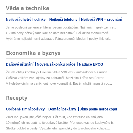
Věda a technika
Nejlepší chytré hodinky
Nejlepší telefony
Nejlepší VPN – srovnání
Jsme poslední generace, která rozumí počítačům. Náš vnitřní geek zemře...
O2 má nový dětský tarif, kde se data nezastaví. Pořídit ho mohou rodič...
Vybíráme nejlepší herní adaptace Pána prstenů. Moderní pecky i histori...
Ekonomika a byznys
Daňové přiznání
Novela zákoníku práce
Nadace EPCG
Že lidé chtějí kombíky? Luxusní Volva V90 leží v autosalonech s milion...
Češi ve velkém vozí ojetiny ze zahraničí. Mezi nimi i přes sto Ferrari...
V Holešovicích má vzniknout nové koupaliště. Bazén chtějí napustit vod...
Recepty
Oblíbené zimní polévky
Domácí pekárny
Jídlo podle horoskopu
Zmrzlina, jakou jste ještě nejedli! Pět míst, kde zmrzlina chutná jako...
10 nejlepších receptů na švestkové koláče: Přenesou vás do kuchyně u b...
Sladký poklad u cesty: Využijte letní špendlíky do tvarohového koláče,...