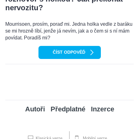
nervozitu?
Mourrisoen, prosím, poraď mi. Jedna holka vedle z baráku
se mi hrozně líbí, jenže já nevím, jak a o čem si s ní mám
povídat. Poradíš mi?
ČÍST ODPOVĚĎ
Autoři
Předplatné
Inzerce
Klasická verze
Mobilní verze