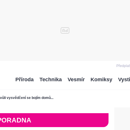
Předplať
Příroda
Technika
Vesmír
Komiksy
Vyst
vůli vysvědčení se bojím domů...
PORADNA