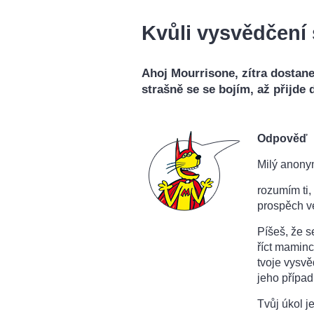
Kvůli vysvědčení 
Ahoj Mourrisone, zítra dostane
strašně se se bojím, až přijde
Odpověď
Milý anony
rozumím ti,
prospěch 
Píšeš, že se
říct maminc
tvoje vysvě
jeho případ
Tvůj úkol j