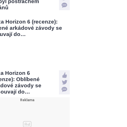
 byl postrachem
ánů
a Horizon 6
enze): Oblíbené
ádové závody se
souvají do…