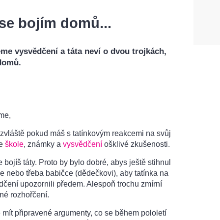
se bojím domů...
me vysvědčení a táta neví o dvou trojkách,
 domů.
me,
 zvláště pokud máš s tatínkovým reakcemi na svůj
ve
škole
, známky a
vysvědčení
ošklivé zkušenosti.
 bojíš táty. Proto by bylo dobré, abys ještě stihnul
e nebo třeba babičce (dědečkovi), aby tatínka na
dčení upozornili předem. Alespoň trochu zmírní
né rozhořčení.
e mít připravené argumenty, co se během pololetí