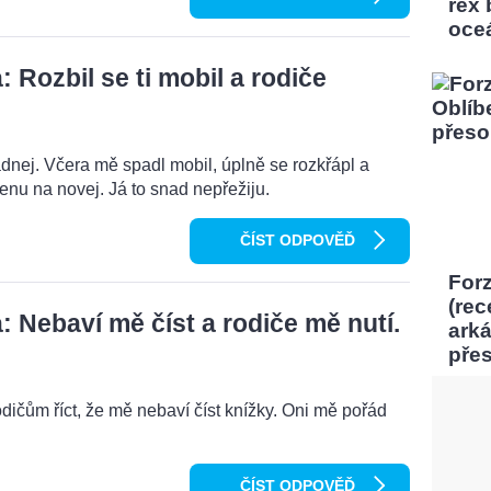
rex
oce
Rozbil se ti mobil a rodiče
dnej. Včera mě spadl mobil, úplně se rozkřápl a
menu na novej. Já to snad nepřežiju.
ČÍST ODPOVĚĎ
Forz
(rec
 Nebaví mě číst a rodiče mě nutí.
ark
pře
odičům říct, že mě nebaví číst knížky. Oni mě pořád
ČÍST ODPOVĚĎ