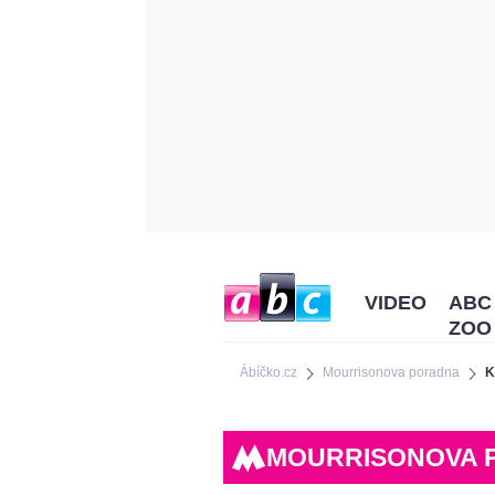
VIDEO
ABC
ZOO
Ábíčko.cz
Mourrisonova poradna
K
MOURRISONOVA 