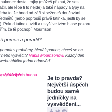
si nakonec dostal trojky (můžeš přiznat, že ses
žil, ale lépe ti to nejde) a také nápady a typy na
řeba to, že hned od září si seženeš doučování
edmětů (nebo poprosíš právě tatínka, jestli by se
l). Pokud tatínek uvidí a uslyší ve tvém hlase pokoru
řím, že tě pochopí. Mourrison
eš pomoc a poradit?
poradit s problémy, hledáš pomoc, chceš se na
 nebo vysvětlit?
Napiš Mourrisonovi!
Každý den
 webu ábíčka jedna odpověď.
Je to pravda?
Největší úspěch
budou samé
jedničky na
vysvědčení...