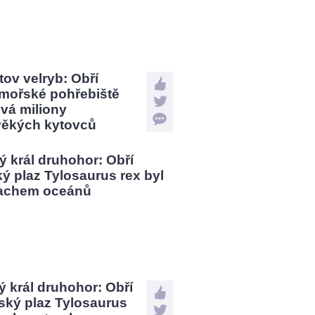
tov velryb: Obří
mořské pohřebiště
vá miliony
věkých kytovců
 král druhohor: Obří
ský plaz Tylosaurus