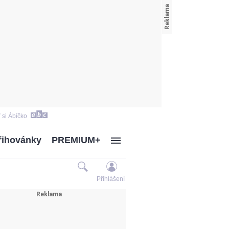
 si Ábíčko
řihovánky
PREMIUM+
Přihlášení