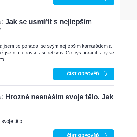
 Jak se usmířit s nejlepším
?
ma jsem se pohádal se svým nejlepším kamarádem a
ž jsem mu poslal asi pět sms. Co bys poradil, aby se
ta
ČÍST ODPOVĚĎ
 Hrozně nesnáším svoje tělo. Jak
svoje tělo.
ČÍST ODPOVĚĎ