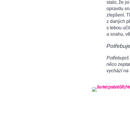
stalo, že j
opravdu sna
zlepšení. T
z daných př
s tebou uči
a snahu, vě
Potřebuj
Potřebuješ 
něco zeptat
vychází na