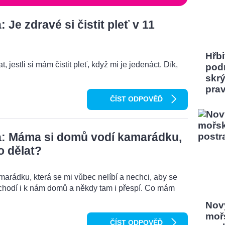
Je zdravé si čistit pleť v 11
Hřbi
, jestli si mám čistit pleť, když mi je jedenáct. Dík,
pod
skrý
pra
ČÍST ODPOVĚĎ
: Máma si domů vodí kamarádku,
o dělat?
rádku, která se mi vůbec nelíbí a nechci, aby se
chodí i k nám domů a někdy tam i přespí. Co mám
Nový
moř
ČÍST ODPOVĚĎ