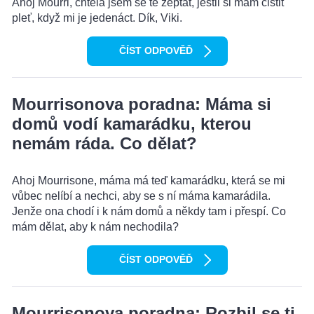
Ahoj Mourri, chtěla jsem se tě zeptat, jestli si mám čistit
pleť, když mi je jedenáct. Dík, Viki.
ČÍST ODPOVĚĎ
Mourrisonova poradna: Máma si
domů vodí kamarádku, kterou
nemám ráda. Co dělat?
Ahoj Mourrisone, máma má teď kamarádku, která se mi
vůbec nelíbí a nechci, aby se s ní máma kamarádila.
Jenže ona chodí i k nám domů a někdy tam i přespí. Co
mám dělat, aby k nám nechodila?
ČÍST ODPOVĚĎ
Mourrisonova poradna: Rozbil se ti