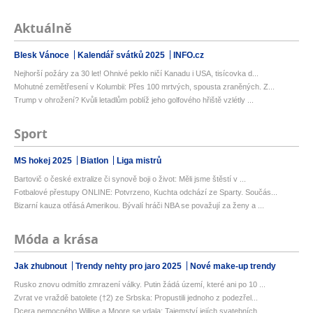
Aktuálně
Blesk Vánoce
Kalendář svátků 2025
INFO.cz
Nejhorší požáry za 30 let! Ohnivé peklo ničí Kanadu i USA, tisícovka d...
Mohutné zemětřesení v Kolumbii: Přes 100 mrtvých, spousta zraněných. Z...
Trump v ohrožení? Kvůli letadlům poblíž jeho golfového hřiště vzlétly ...
Sport
MS hokej 2025
Biatlon
Liga mistrů
Bartovič o české extralize či synově boji o život: Měli jsme štěstí v ...
Fotbalové přestupy ONLINE: Potvrzeno, Kuchta odchází ze Sparty. Součás...
Bizarní kauza otřásá Amerikou. Bývalí hráči NBA se považují za ženy a ...
Móda a krása
Jak zhubnout
Trendy nehty pro jaro 2025
Nové make-up trendy
Rusko znovu odmítlo zmrazení války. Putin žádá území, které ani po 10 ...
Zvrat ve vraždě batolete (†2) ze Srbska: Propustili jednoho z podezřel...
Dcera nemocného Willise a Moore se vdala: Tajemství jejích svatebních ...