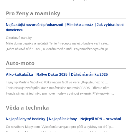
Pro ženy a maminky
Nejčastější novoroční předsevzetí
Miminko a mráz
Jak vybírat letní
dovolenou
Okurkové nanuky
Máte doma papriky a rajčata? Tyhle 4 recepty na lečo budete vařit celé...
„Mám ošklivé dítě.“ Tabu, o kterém rodiče mlčí. Psycholožka vysvětluje...
Auto-moto
Alko-kalkulačka
Rallye Dakar 2025
Dálniční známka 2025
Tajný tip Martina Vaculíka: Volkswagen Golf ve verzi „Kupujte, než ho ...
Tesla blokuje zveřejnění dat z nezávislého testování FSDS. Dříve o něm...
Honda si nechá techniku pro nové modely vyvinout externě. Překvapivě n...
Věda a technika
Nejlepší chytré hodinky
Nejlepší telefony
Nejlepší VPN – srovnání
Co nového v Mapy.com. Vylepšená navigace pro pěší a cyklisty se drží p...