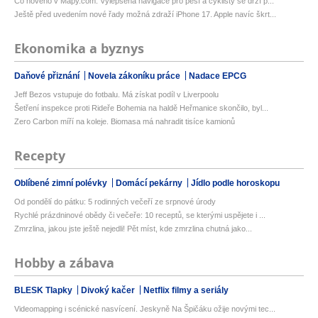
Co nového v Mapy.com. Vylepšená navigace pro pěší a cyklisty se drží p...
Ještě před uvedením nové řady možná zdraží iPhone 17. Apple navíc škrt...
Ekonomika a byznys
Daňové přiznání
Novela zákoníku práce
Nadace EPCG
Jeff Bezos vstupuje do fotbalu. Má získat podíl v Liverpoolu
Šetření inspekce proti Rideře Bohemia na haldě Heřmanice skončilo, byl...
Zero Carbon míří na koleje. Biomasa má nahradit tisíce kamionů
Recepty
Oblíbené zimní polévky
Domácí pekárny
Jídlo podle horoskopu
Od pondělí do pátku: 5 rodinných večeří ze srpnové úrody
Rychlé prázdninové obědy či večeře: 10 receptů, se kterými uspějete i ...
Zmrzlina, jakou jste ještě nejedli! Pět míst, kde zmrzlina chutná jako...
Hobby a zábava
BLESK Tlapky
Divoký kačer
Netflix filmy a seriály
Videomapping i scénické nasvícení. Jeskyně Na Špičáku ožije novými tec...