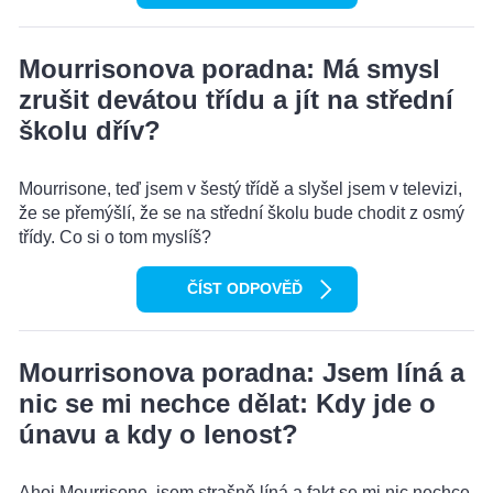
Mourrisonova poradna: Má smysl
zrušit devátou třídu a jít na střední
školu dřív?
Mourrisone, teď jsem v šestý třídě a slyšel jsem v televizi,
že se přemýšlí, že se na střední školu bude chodit z osmý
třídy. Co si o tom myslíš?
ČÍST ODPOVĚĎ
Mourrisonova poradna: Jsem líná a
nic se mi nechce dělat: Kdy jde o
únavu a kdy o lenost?
Ahoj Mourrisone, jsem strašně líná a fakt se mi nic nechce