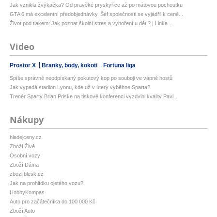
Jak vznikla žvýkačka? Od pravěké pryskyřice až po mátovou pochoutku
GTA 6 má excelentní předobjednávky. Šéf společnosti se vyjádřil k ceně...
Život pod tlakem: Jak poznat školní stres a vyhoření u dětí? | Linka ...
Video
Prostor X
Branky, body, kokoti
Fortuna liga
Spíše správně neodpískaný pokutový kop po souboji ve vápně hostů
Jak vypadá stadion Lyonu, kde už v úterý vyběhne Sparta?
Trenér Sparty Brian Priske na tiskové konferenci vyzdvihl kvality Pavl...
Nákupy
hledejceny.cz
Zboží Živě
Osobní vozy
Zboží Dáma
zbozi.blesk.cz
Jak na prohlídku ojetého vozu?
HobbyKompas
Auto pro začátečníka do 100 000 Kč
Zboží Auto