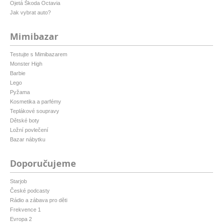
Ojetá Škoda Octavia
Jak vybrat auto?
Mimibazar
Testujte s Mimibazarem
Monster High
Barbie
Lego
Pyžama
Kosmetika a parfémy
Teplákové soupravy
Dětské boty
Ložní povlečení
Bazar nábytku
Doporučujeme
Starjob
České podcasty
Rádio a zábava pro děti
Frekvence 1
Evropa 2