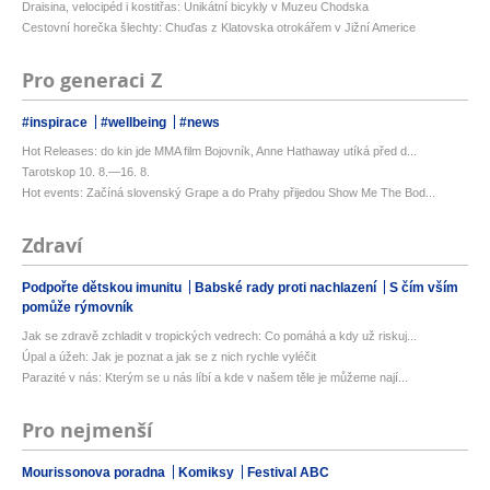
Draisina, velocipéd i kostitřas: Unikátní bicykly v Muzeu Chodska
Cestovní horečka šlechty: Chuďas z Klatovska otrokářem v Jižní Americe
Pro generaci Z
#inspirace
#wellbeing
#news
Hot Releases: do kin jde MMA film Bojovník, Anne Hathaway utíká před d...
Tarotskop 10. 8.—16. 8.
Hot events: Začíná slovenský Grape a do Prahy přijedou Show Me The Bod...
Zdraví
Podpořte dětskou imunitu
Babské rady proti nachlazení
S čím vším
pomůže rýmovník
Jak se zdravě zchladit v tropických vedrech: Co pomáhá a kdy už riskuj...
Úpal a úžeh: Jak je poznat a jak se z nich rychle vyléčit
Parazité v nás: Kterým se u nás líbí a kde v našem těle je můžeme nají...
Pro nejmenší
Mourissonova poradna
Komiksy
Festival ABC