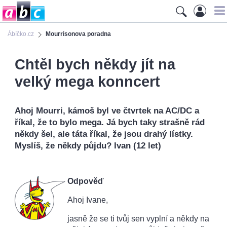
Ábíčko.cz
Mourrisonova poradna
Chtěl bych někdy jít na
velký mega konncert
Ahoj Mourri, kámoš byl ve čtvrtek na AC/DC a
říkal, že to bylo mega. Já bych taky strašně rád
někdy šel, ale táta říkal, že jsou drahý lístky.
Myslíš, že někdy půjdu? Ivan (12 let)
Odpověď
Ahoj Ivane,
jasně že se ti tvůj sen vyplní a někdy na