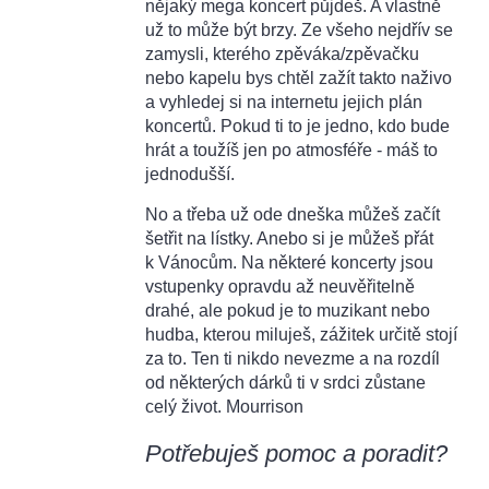
nějaký mega koncert půjdeš. A vlastně
už to může být brzy. Ze všeho nejdřív se
zamysli, kterého zpěváka/zpěvačku
nebo kapelu bys chtěl zažít takto naživo
a vyhledej si na internetu jejich plán
koncertů. Pokud ti to je jedno, kdo bude
hrát a toužíš jen po atmosféře - máš to
jednodušší.
No a třeba už ode dneška můžeš začít
šetřit na lístky. Anebo si je můžeš přát
k Vánocům. Na některé koncerty jsou
vstupenky opravdu až neuvěřitelně
drahé, ale pokud je to muzikant nebo
hudba, kterou miluješ, zážitek určitě stojí
za to. Ten ti nikdo nevezme a na rozdíl
od některých dárků ti v srdci zůstane
celý život. Mourrison
Potřebuješ pomoc a poradit?