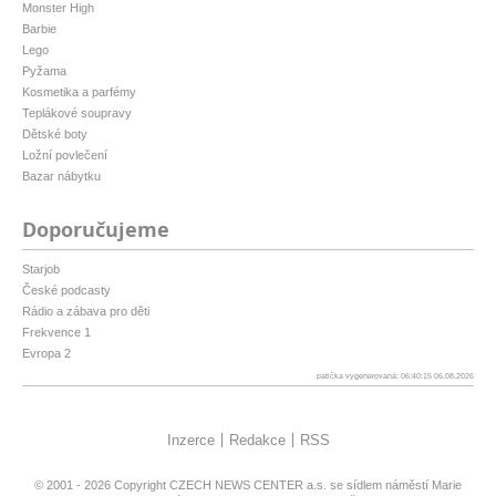
Monster High
Barbie
Lego
Pyžama
Kosmetika a parfémy
Teplákové soupravy
Dětské boty
Ložní povlečení
Bazar nábytku
Doporučujeme
Starjob
České podcasty
Rádio a zábava pro děti
Frekvence 1
Evropa 2
patička vygenerovaná: 06:40:15 06.08.2026
Inzerce
Redakce
RSS
© 2001 - 2026 Copyright
CZECH NEWS CENTER a.s.
se sídlem náměstí Marie