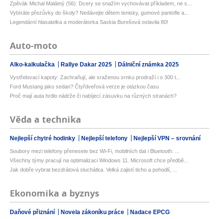
Zpěvák Michal Malátný (56): Dcery se snažím vychovávat příkladem, ne s...
Vybíráte přezůvky do školy? Nedávejte dětem tenisky, gumové pantofle a...
Legendární hlasatelka a moderátorka Saskia Burešová oslavila 80!
Auto-moto
Alko-kalkulačka
Rallye Dakar 2025
Dálniční známka 2025
Vystřelovací kapoty: Zachraňují, ale sraženou srnku prodraží i o 300 t...
Ford Mustang jako sedan? Čtyřdveřová verze je otázkou času
Proč mají auta hrdlo nádrže či nabíjecí zásuvku na různých stranách?
Věda a technika
Nejlepší chytré hodinky
Nejlepší telefony
Nejlepší VPN – srovnání
Soubory mezi telefony přenesete bez Wi-Fi, mobilních dat i Bluetooth. ...
Všechny týmy pracují na optimalizaci Windows 11. Microsoft chce předbě...
Jak dobře vybrat bezdrátová sluchátka. Velká zajistí ticho a pohodlí, ...
Ekonomika a byznys
Daňové přiznání
Novela zákoníku práce
Nadace EPCG