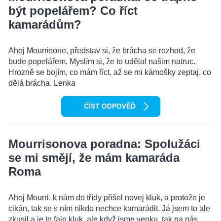
být popelářem? Co říct
kamarádům?
Ahoj Mourrisone, představ si, že brácha se rozhod, že
bude popelářem. Myslím si, že to udělal našim natruc.
Hrozně se bojím, co mám říct, až se mi kámošky zeptaj, co
dělá brácha. Lenka
ČÍST ODPOVĚĎ
Mourrisonova poradna: Spolužáci
se mi smějí, že mám kamaráda
Roma
Ahoj Mourri, k nám do třídy přišel novej kluk, a protože je
cikán, tak se s ním nikdo nechce kamarádit. Já jsem to ale
zkusil a je to fajn kluk, ale když jsme venku, tak na nás