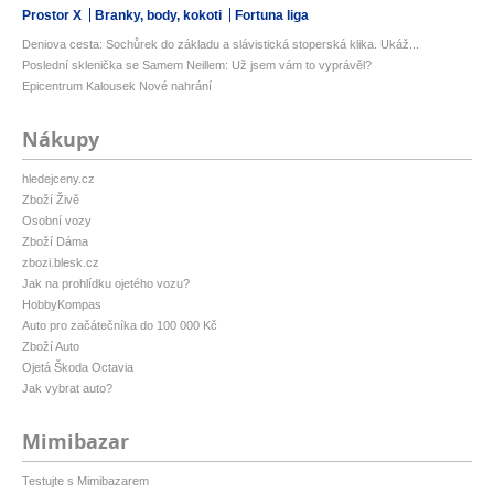
Prostor X
Branky, body, kokoti
Fortuna liga
Deniova cesta: Sochůrek do základu a slávistická stoperská klika. Ukáž...
Poslední sklenička se Samem Neillem: Už jsem vám to vyprávěl?
Epicentrum Kalousek Nové nahrání
Nákupy
hledejceny.cz
Zboží Živě
Osobní vozy
Zboží Dáma
zbozi.blesk.cz
Jak na prohlídku ojetého vozu?
HobbyKompas
Auto pro začátečníka do 100 000 Kč
Zboží Auto
Ojetá Škoda Octavia
Jak vybrat auto?
Mimibazar
Testujte s Mimibazarem