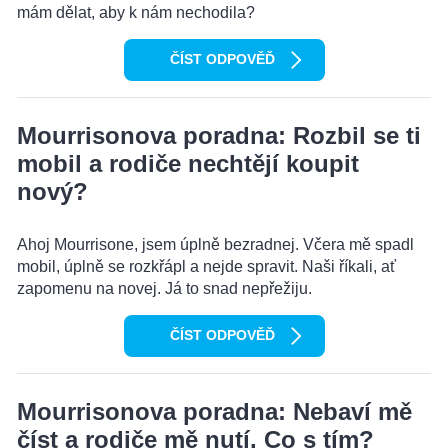
mám dělat, aby k nám nechodila?
ČÍST ODPOVĚĎ
Mourrisonova poradna: Rozbil se ti
mobil a rodiče nechtějí koupit
nový?
Ahoj Mourrisone, jsem úplně bezradnej. Včera mě spadl
mobil, úplně se rozkřápl a nejde spravit. Naši říkali, ať
zapomenu na novej. Já to snad nepřežiju.
ČÍST ODPOVĚĎ
Mourrisonova poradna: Nebaví mě
číst a rodiče mě nutí. Co s tím?