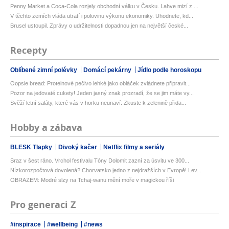
Penny Market a Coca-Cola rozjely obchodní válku v Česku. Lahve mizí z ...
V těchto zemích vláda utratí i polovinu výkonu ekonomiky. Uhodnete, kd...
Brusel ustoupil. Zprávy o udržitelnosti dopadnou jen na největší české...
Recepty
Oblíbené zimní polévky
Domácí pekárny
Jídlo podle horoskopu
Oopsie bread: Proteinové pečivo lehké jako obláček zvládnete připravit...
Pozor na jedovaté cukety! Jeden jasný znak prozradí, že se jim máte vy...
Svěží letní saláty, které vás v horku neunaví: Zkuste k zelenině přida...
Hobby a zábava
BLESK Tlapky
Divoký kačer
Netflix filmy a seriály
Sraz v šest ráno. Vrchol festivalu Tóny Dolomit zazní za úsvitu ve 300...
Nízkorozpočtová dovolená? Chorvatsko jedno z nejdražších v Evropě! Lev...
OBRAZEM: Modré slzy na Tchaj-wanu mění moře v magickou říši
Pro generaci Z
#inspirace
#wellbeing
#news