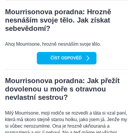
Mourrisonova poradna: Hrozně
nesnáším svoje tělo. Jak získat
sebevědomí?
Ahoj Mourrisone, hrozně nesnáším svoje tělo.
ČÍST ODPOVĚĎ
Mourrisonova poradna: Jak přežít
dovolenou u moře s otravnou
nevlastní sestrou?
Milý Mourrisone, moji rodiče se rozvedli a táta si vzal paní,
která má skoro stejně starou holku, jako jsem já. Jenže my
si vůbec nerozumíme. Ona je hrozně ukňouraná a
rozmazlená a nic jí nebaví. No a teď máme jet všichni