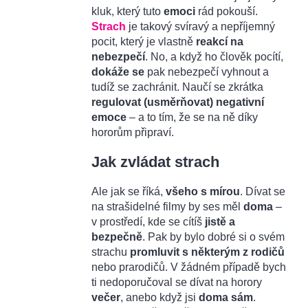
kluk, který tuto
emoci
rád pokouší.
Strach
je takový svíravý a nepříjemný
pocit, který je vlastně
reakcí na
nebezpečí
. No, a když ho člověk pocítí,
dokáže se
pak nebezpečí vyhnout a
tudíž se zachránit. Naučí se zkrátka
regulovat (usměrňovat) negativní
emoce
– a to tím, že se na ně díky
hororům připraví.
Jak zvládat strach
Ale jak se říká,
všeho s mírou
. Dívat se
na strašidelné filmy by ses měl
doma
–
v prostředí, kde se cítíš
jistě a
bezpečně
. Pak by bylo dobré si o svém
strachu
promluvit s některým z rodičů
nebo prarodičů. V žádném případě bych
ti nedoporučoval se dívat na horory
večer
, anebo když jsi
doma sám
.