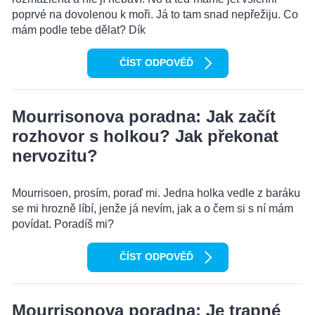
poprvé na dovolenou k moři. Já to tam snad nepřežiju. Co
mám podle tebe dělat? Dík
ČÍST ODPOVĚĎ
Mourrisonova poradna: Jak začít
rozhovor s holkou? Jak překonat
nervozitu?
Mourrisoen, prosím, poraď mi. Jedna holka vedle z baráku
se mi hrozně líbí, jenže já nevím, jak a o čem si s ní mám
povídat. Poradíš mi?
ČÍST ODPOVĚĎ
Mourrisonova poradna: Je trapné