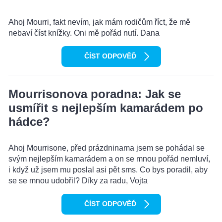
Ahoj Mourri, fakt nevím, jak mám rodičům říct, že mě
nebaví číst knížky. Oni mě pořád nutí. Dana
ČÍST ODPOVĚĎ
Mourrisonova poradna: Jak se
usmířit s nejlepším kamarádem po
hádce?
Ahoj Mourrisone, před prázdninama jsem se pohádal se
svým nejlepším kamarádem a on se mnou pořád nemluví,
i když už jsem mu poslal asi pět sms. Co bys poradil, aby
se se mnou udobřil? Díky za radu, Vojta
ČÍST ODPOVĚĎ