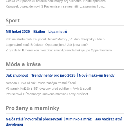
Češka ve Španělsku natočila nedůstojný boj o lehátka: Hosté sprintoval...
Kalousek o prezidentovi: S Pavlem jsem se nesmířil! ...a promluvil o n...
Sport
MS hokej 2025
Biatlon
Liga mistrů
Kdo na startu mohl zaujmout Deniu? Motory „S“, duo Zbrojovky i lídři p...
Legendární kouč Brückner: Operace jícnu! Jak je na tom?
Z grázla NHL hereckou hvězdou: změnil pravidla hokeje, po Oppenheimero...
Móda a krása
Jak zhubnout
Trendy nehty pro jaro 2025
Nové make-up trendy
Nehoda Turka ožívá: Policie zahájila trestní řízení!
Výtvarník Knížák (†86) dva dny před pohřbem: Vyhrál soud!
Pfauserová z Řachandy: Unavená mamina i sexy dračice!
Pro ženy a maminky
Nejčastější novoroční předsevzetí
Miminko a mráz
Jak vybírat letní
dovolenou