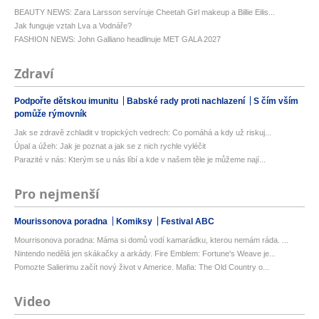
BEAUTY NEWS: Zara Larsson servíruje Cheetah Girl makeup a Billie Eilis...
Jak funguje vztah Lva a Vodnáře?
FASHION NEWS: John Galliano headlinuje MET GALA 2027
Zdraví
Podpořte dětskou imunitu
Babské rady proti nachlazení
S čím vším
pomůže rýmovník
Jak se zdravě zchladit v tropických vedrech: Co pomáhá a kdy už riskuj...
Úpal a úžeh: Jak je poznat a jak se z nich rychle vyléčit
Parazité v nás: Kterým se u nás líbí a kde v našem těle je můžeme nají...
Pro nejmenší
Mourissonova poradna
Komiksy
Festival ABC
Mourrisonova poradna: Máma si domů vodí kamarádku, kterou nemám ráda. ...
Nintendo nedělá jen skákačky a arkády. Fire Emblem: Fortune's Weave je...
Pomozte Salierimu začít nový život v Americe. Mafia: The Old Country o...
Video