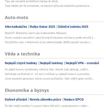
Tipy, jak usnadnit prvňáčkovi nástup do školy
Tady hlídám já! 40 momentek, na kterých převzali mateřské povinnosti k...
Auto-moto
Alko-kalkulačka
Rallye Dakar 2025
Dálniční známka 2025
MotoGP: Britskému warm upu kraloval Alex Márquez
Konec nudným ducatům! Laika Ecovip Evoluzione má barvy podle okruhů a ...
Od příštího roku v Mnichově už jen elektromobily. BMW spouští výrobu s...
Věda a technika
Nejlepší chytré hodinky
Nejlepší telefony
Nejlepší VPN – srovnání
Po přijetí hovoru nevědomky měníme hlas. Mozek totiž aktivuje „vnitřní...
Nečekejte na Android 17. Už teď si můžete ty nejlepší funkce vyzkoušet...
Jsme poslední generace, která rozumí počítačům. Náš vnitřní geek zemře...
Ekonomika a byznys
Daňové přiznání
Novela zákoníku práce
Nadace EPCG
Že lidé chtějí kombíky? Luxusní Volva V90 leží v autosalonech s milion...