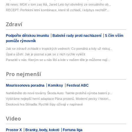
Alt news: MGK v tom zas lítá, Jared Leto byl obviněný ze sexuálního ob...
RECEPT: Perfektní letní kombinace, které tě zchladí, i kdybys nechtěl*...
Zdraví
Podpořte dětskou imunitu
Babské rady proti nachlazení
S čím vším
pomůže rýmovník
Jak se zdravě zchladit v tropických vedrech: Co pomáhá a kdy už riskuj...
Úpal a úžeh: Jak je poznat a jak se z nich rychle vyléčit
Parazité v nás: Kterým se u nás líbí a kde v našem těle je můžeme nají...
Pro nejmenší
Mourissonova poradna
Komiksy
Festival ABC
Nahlédněte do nové továrny Škoda Auto: Takhle probíhá výroba baterií p...
Vybíráme nejlepší herní adaptace Pána prstenů. Moderní pecky i histori...
Desková hra Stínadla: Rychlé šípy ožívají v napínavé
Video
Prostor X
Branky, body, kokoti
Fortuna liga