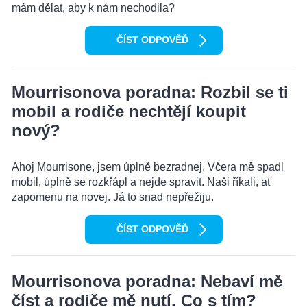
mám dělat, aby k nám nechodila?
ČÍST ODPOVĚĎ
Mourrisonova poradna: Rozbil se ti
mobil a rodiče nechtějí koupit
nový?
Ahoj Mourrisone, jsem úplně bezradnej. Včera mě spadl
mobil, úplně se rozkřápl a nejde spravit. Naši říkali, ať
zapomenu na novej. Já to snad nepřežiju.
ČÍST ODPOVĚĎ
Mourrisonova poradna: Nebaví mě
číst a rodiče mě nutí. Co s tím?