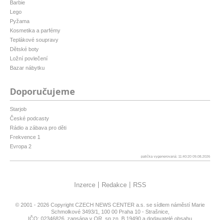
Barbie
Lego
Pyžama
Kosmetika a parfémy
Teplákové soupravy
Dětské boty
Ložní povlečení
Bazar nábytku
Doporučujeme
Starjob
České podcasty
Rádio a zábava pro děti
Frekvence 1
Evropa 2
patička vygenerovaná: 11:40:20 09.08.2026
Inzerce
Redakce
RSS
© 2001 - 2026 Copyright
CZECH NEWS CENTER a.s.
se sídlem náměstí Marie
Schmolkové 3493/1, 100 00 Praha 10 - Strašnice,
IČO: 02346826, zapsána v OR, sp.zn. B 19490 a dodavatelé obsahu