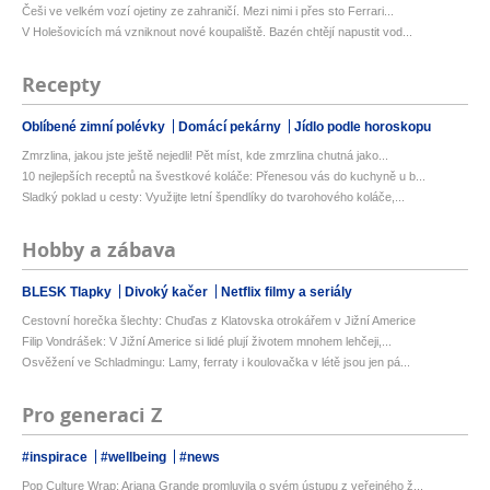
Češi ve velkém vozí ojetiny ze zahraničí. Mezi nimi i přes sto Ferrari...
V Holešovicích má vzniknout nové koupaliště. Bazén chtějí napustit vod...
Recepty
Oblíbené zimní polévky
Domácí pekárny
Jídlo podle horoskopu
Zmrzlina, jakou jste ještě nejedli! Pět míst, kde zmrzlina chutná jako...
10 nejlepších receptů na švestkové koláče: Přenesou vás do kuchyně u b...
Sladký poklad u cesty: Využijte letní špendlíky do tvarohového koláče,...
Hobby a zábava
BLESK Tlapky
Divoký kačer
Netflix filmy a seriály
Cestovní horečka šlechty: Chuďas z Klatovska otrokářem v Jižní Americe
Filip Vondrášek: V Jižní Americe si lidé plují životem mnohem lehčeji,...
Osvěžení ve Schladmingu: Lamy, ferraty i koulovačka v létě jsou jen pá...
Pro generaci Z
#inspirace
#wellbeing
#news
Pop Culture Wrap: Ariana Grande promluvila o svém ústupu z veřejného ž...