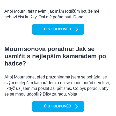
Ahoj Mourri, fakt nevím, jak mám rodičům říct, že mě
nebaví číst knížky. Oni mě pořád nutí. Dana
ČÍST ODPOVĚĎ
Mourrisonova poradna: Jak se
usmířit s nejlepším kamarádem po
hádce?
Ahoj Mourrisone, před prázdninama jsem se pohádal se
svým nejlepším kamarádem a on se mnou pořád nemluví,
i když už jsem mu poslal asi pět sms. Co bys poradil, aby
se se mnou udobřil? Díky za radu, Vojta
ČÍST ODPOVĚĎ