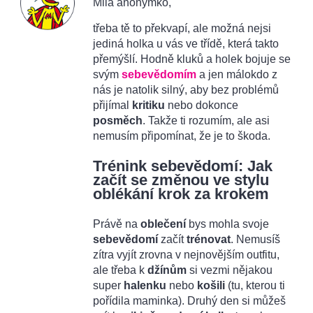
Milá anonymko,
třeba tě to překvapí, ale možná nejsi
jediná holka u vás ve třídě, která takto
přemýšlí. Hodně kluků a holek bojuje se
svým
sebevědomím
a jen málokdo z
nás je natolik silný, aby bez problémů
přijímal
kritiku
nebo dokonce
posměch
. Takže ti rozumím, ale asi
nemusím připomínat, že je to škoda.
Trénink sebevědomí: Jak
začít se změnou ve stylu
oblékání krok za krokem
Právě na
oblečení
bys mohla svoje
sebevědomí
začít
trénovat
. Nemusíš
zítra vyjít zrovna v nejnovějším outfitu,
ale třeba k
džínům
si vezmi nějakou
super
halenku
nebo
košili
(tu, kterou ti
pořídila maminka). Druhý den si můžeš