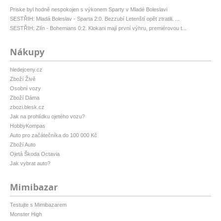
Priske byl hodně nespokojen s výkonem Sparty v Mladé Boleslavi
SESTŘIH: Mladá Boleslav - Sparta 2:0. Bezzubí Letenští opět ztratili. ...
SESTŘIH: Zlín - Bohemians 0:2. Klokani mají první výhru, premiérovou t...
Nákupy
hledejceny.cz
Zboží Živě
Osobní vozy
Zboží Dáma
zbozi.blesk.cz
Jak na prohlídku ojetého vozu?
HobbyKompas
Auto pro začátečníka do 100 000 Kč
Zboží Auto
Ojetá Škoda Octavia
Jak vybrat auto?
Mimibazar
Testujte s Mimibazarem
Monster High