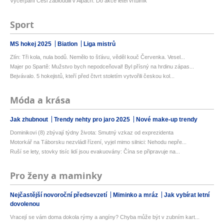
Vyčerpaní Češi zabloudili v Alpách: Do akce letěl vrtulník
Sport
MS hokej 2025
Biatlon
Liga mistrů
Zlín: Tři kola, nula bodů. Nemělo to šťávu, věděl kouč Červenka. Vesel...
Majer po Spartě: Mužstvo bych nepodceňoval! Byl přísný na hrdinu zápas...
Bejvávalo. 5 hokejistů, kteří před čtvrt stoletím vytvořili českou kol...
Móda a krása
Jak zhubnout
Trendy nehty pro jaro 2025
Nové make-up trendy
Dominikovi (8) zbývají týdny života: Smutný vzkaz od exprezidenta
Motorkář na Táborsku nezvládl řízení, vyjel mimo silnici: Nehodu nepře...
Ruší se lety, stovky tisíc lidí jsou evakuovány: Čína se připravuje na...
Pro ženy a maminky
Nejčastější novoroční předsevzetí
Miminko a mráz
Jak vybírat letní
dovolenou
Vracejí se vám doma dokola rýmy a angíny? Chyba může být v zubním kart...