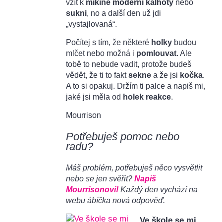
vzít k
mikině
moderní kalhoty
nebo
sukni
, no a další den už jdi
„vystajlovaná“.
Počítej s tím, že některé
holky
budou
mlčet nebo možná i
pomlouvat
. Ale
tobě to nebude vadit, protože budeš
vědět, že ti to fakt
sekne
a že jsi
kočka
.
A to si opakuj. Držím ti palce a napiš mi,
jaké jsi měla od
holek reakce
.
Mourrison
Potřebuješ pomoc nebo
radu?
Máš problém, potřebuješ něco vysvětlit
nebo se jen svěřit?
Napiš
Mourrisonovi!
Každý den vychází na
webu ábíčka nová odpověď.
Ve škole se mi