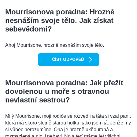
Mourrisonova poradna: Hrozně
nesnáším svoje tělo. Jak získat
sebevědomí?
Ahoj Mourrisone, hrozně nesnáším svoje tělo.
ČÍST ODPOVĚĎ
Mourrisonova poradna: Jak přežít
dovolenou u moře s otravnou
nevlastní sestrou?
Milý Mourrisone, moji rodiče se rozvedli a táta si vzal paní,
která má skoro stejně starou holku, jako jsem já. Jenže my
si vůbec nerozumíme. Ona je hrozně ukňouraná a
rozmazlená a nic jí nebaví. No a teď máme jet všichni