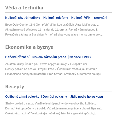
Věda a technika
Nejlepší chytré hodinky
Nejlepší telefony
Nejlepší VPN – srovnání
Bose QuietComfort 2nd Gen přebírají funkce dražších Ultra. Mají prosto...
Aktualizujte své Windows 11 Insider do 11. srpna. Pak už vám nebudou f...
Pokračuje záchrana Starshipu. V moři už dva týdny plave monstrum vysok...
Ekonomika a byznys
Daňové přiznání
Novela zákoníku práce
Nadace EPCG
Za státní dluhy Česko platí čtvrté nejvyšší úroky v Evropské unii
Děsivý pohled na českou krajinu. Proč v Česku mizí voda a jak k tomu p...
Emancipace českých miliardářů. Proč Strnad, Křetínský a Komárek nakupu...
Recepty
Oblíbené zimní polévky
Domácí pekárny
Jídlo podle horoskopu
Sladký poklad u cesty: Využijte letní špendlíky do tvarohového koláče,...
Domácí kečup pečený v troubě: Vyžaduje minimum práce a chutná lépe než...
Cuketová zmrzlina? Vyzkoušejte nečekaný letní hit a geniální způsob, j...