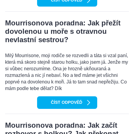
ČÍST ODPOVĚĎ
Mourrisonova poradna: Jak přežít
dovolenou u moře s otravnou
nevlastní sestrou?
Milý Mourrisone, moji rodiče se rozvedli a táta si vzal paní,
která má skoro stejně starou holku, jako jsem já. Jenže my
si vůbec nerozumíme. Ona je hrozně ukňouraná a
rozmazlená a nic jí nebaví. No a teď máme jet všichni
poprvé na dovolenou k moři. Já to tam snad nepřežiju. Co
mám podle tebe dělat? Dík
ČÍST ODPOVĚĎ
Mourrisonova poradna: Jak začít
rozhovor s holkou? Jak překonat