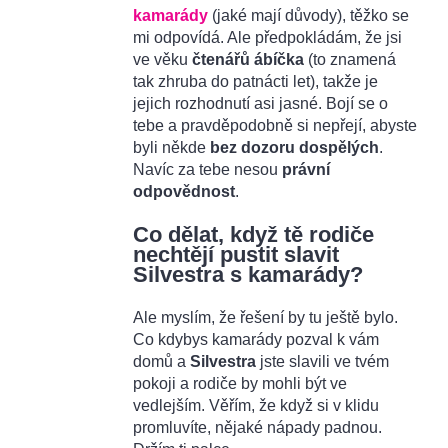
kamarády
(jaké mají důvody), těžko se
mi odpovídá. Ale předpokládám, že jsi
ve věku
čtenářů ábíčka
(to znamená
tak zhruba do patnácti let), takže je
jejich rozhodnutí asi jasné. Bojí se o
tebe a pravděpodobně si nepřejí, abyste
byli někde
bez dozoru dospělých
.
Navíc za tebe nesou
právní
odpovědnost
.
Co dělat, když tě rodiče
nechtějí pustit slavit
Silvestra s kamarády?
Ale myslím, že řešení by tu ještě bylo.
Co kdybys kamarády pozval k vám
domů a
Silvestra
jste slavili ve tvém
pokoji a rodiče by mohli být ve
vedlejším. Věřím, že když si v klidu
promluvíte, nějaké nápady padnou.