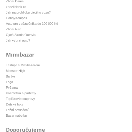
Zboží Dáma
zbozi.blesk.cz
Jak na prohlídku ojetého vozu?
HobbyKompas
Auto pro začátečníka do 100 000 Kč
Zboží Auto
Ojetá Škoda Octavia
Jak vybrat auto?
Mimibazar
Testujte s Mimibazarem
Monster High
Barbie
Lego
Pyžama
Kosmetika a parfémy
Teplákové soupravy
Dětské boty
Ložní povlečení
Bazar nábytku
Doporučujeme