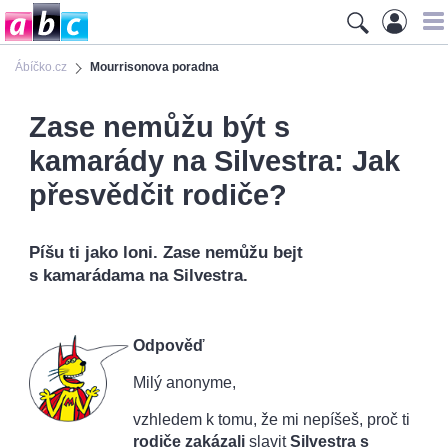
Ábíčko.cz
Mourrisonova poradna
Zase nemůžu být s
kamarády na Silvestra: Jak
přesvědčit rodiče?
Píšu ti jako loni. Zase nemůžu bejt
s kamarádama na Silvestra.
Odpověď
Milý anonyme,
vzhledem k tomu, že mi nepíšeš, proč ti
rodiče zakázali
slavit
Silvestra s