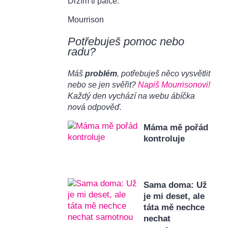
Držím ti palce.
Mourrison
Potřebuješ pomoc nebo
radu?
Máš
problém
, potřebuješ něco vysvětlit
nebo se jen svěřit?
Napiš Mourrisonovi!
Každý den vychází na webu ábíčka
nová odpověď.
Máma mě pořád
kontroluje
Sama doma: Už
je mi deset, ale
táta mě nechce
nechat