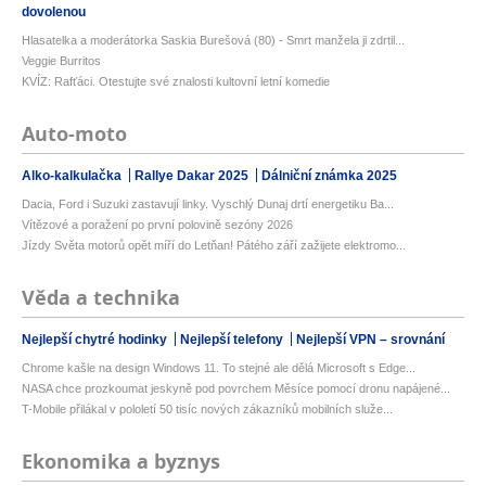
dovolenou
Hlasatelka a moderátorka Saskia Burešová (80) - Smrt manžela ji zdrtil...
Veggie Burritos
KVÍZ: Rafťáci. Otestujte své znalosti kultovní letní komedie
Auto-moto
Alko-kalkulačka
Rallye Dakar 2025
Dálniční známka 2025
Dacia, Ford i Suzuki zastavují linky. Vyschlý Dunaj drtí energetiku Ba...
Vítězové a poražení po první polovině sezóny 2026
Jízdy Světa motorů opět míří do Letňan! Pátého září zažijete elektromo...
Věda a technika
Nejlepší chytré hodinky
Nejlepší telefony
Nejlepší VPN – srovnání
Chrome kašle na design Windows 11. To stejné ale dělá Microsoft s Edge...
NASA chce prozkoumat jeskyně pod povrchem Měsíce pomocí dronu napájené...
T-Mobile přilákal v pololetí 50 tisíc nových zákazníků mobilních služe...
Ekonomika a byznys