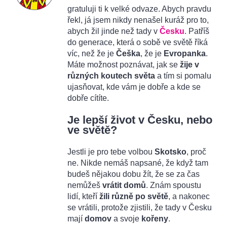
gratuluji ti k velké odvaze. Abych pravdu
řekl, já jsem nikdy nenašel kuráž pro to,
abych žil jinde než tady v
Česku
. Patříš
do generace, která o sobě ve světě říká
víc, než že je
Češka
, že je
Evropanka
.
Máte možnost poznávat, jak se
žije v
různých koutech světa
a tím si pomalu
ujasňovat, kde vám je dobře a kde se
dobře cítíte.
Je lepší život v Česku, nebo
ve světě?
Jestli je pro tebe volbou
Skotsko
, proč
ne. Nikde nemáš napsané, že když tam
budeš nějakou dobu žít, že se za čas
nemůžeš
vrátit domů
. Znám spoustu
lidí, kteří
žili různě po světě
, a nakonec
se vrátili, protože zjistili, že tady v Česku
mají
domov
a svoje
kořeny
.