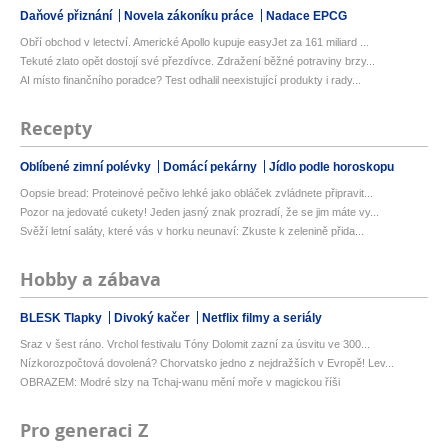
Daňové přiznání
Novela zákoníku práce
Nadace EPCG
Obří obchod v letectví. Americké Apollo kupuje easyJet za 161 miliard ...
Tekuté zlato opět dostojí své přezdívce. Zdražení běžné potraviny brzy...
AI místo finančního poradce? Test odhalil neexistující produkty i rady...
Recepty
Oblíbené zimní polévky
Domácí pekárny
Jídlo podle horoskopu
Oopsie bread: Proteinové pečivo lehké jako obláček zvládnete připravit...
Pozor na jedovaté cukety! Jeden jasný znak prozradí, že se jim máte vy...
Svěží letní saláty, které vás v horku neunaví: Zkuste k zelenině přida...
Hobby a zábava
BLESK Tlapky
Divoký kačer
Netflix filmy a seriály
Sraz v šest ráno. Vrchol festivalu Tóny Dolomit zazní za úsvitu ve 300...
Nízkorozpočtová dovolená? Chorvatsko jedno z nejdražších v Evropě! Lev...
OBRAZEM: Modré slzy na Tchaj-wanu mění moře v magickou říši
Pro generaci Z