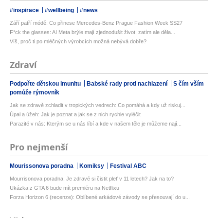
#inspirace
#wellbeing
#news
Září patří módě: Co přinese Mercedes-Benz Prague Fashion Week SS27
F*ck the glasses: AI Meta brýle mají zjednodušit život, zatím ale děla...
Víš, proč ti po mléčných výrobcích možná nebývá dobře?
Zdraví
Podpořte dětskou imunitu
Babské rady proti nachlazení
S čím vším
pomůže rýmovník
Jak se zdravě zchladit v tropických vedrech: Co pomáhá a kdy už riskuj...
Úpal a úžeh: Jak je poznat a jak se z nich rychle vyléčit
Parazité v nás: Kterým se u nás líbí a kde v našem těle je můžeme nají...
Pro nejmenší
Mourissonova poradna
Komiksy
Festival ABC
Mourrisonova poradna: Je zdravé si čistit pleť v 11 letech? Jak na to?
Ukázka z GTA 6 bude mít premiéru na Netflixu
Forza Horizon 6 (recenze): Oblíbené arkádové závody se přesouvají do u...