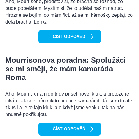
Ahoj Mourrisone, představ si, že brácha se rozhod, že
bude popelářem. Myslím si, že to udělal našim natruc.
Hrozně se bojím, co mám říct, až se mi kámošky zeptaj, co
dělá brácha. Lenka
ČÍST ODPOVĚĎ
Mourrisonova poradna: Spolužáci
se mi smějí, že mám kamaráda
Roma
Ahoj Mourri, k nám do třídy přišel novej kluk, a protože je
cikán, tak se s ním nikdo nechce kamarádit. Já jsem to ale
zkusil a je to fajn kluk, ale když jsme venku, tak na nás
hnusně pokřikujou.
ČÍST ODPOVĚĎ