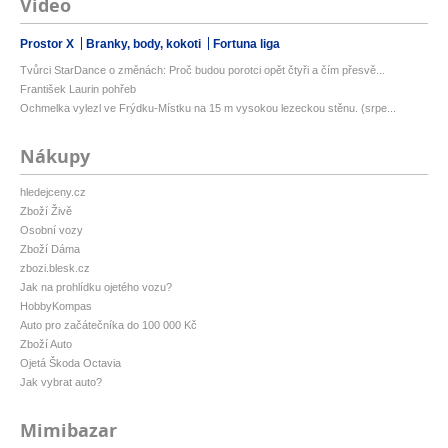
Video
Prostor X
Branky, body, kokoti
Fortuna liga
Tvůrci StarDance o změnách: Proč budou porotci opět čtyři a čím přesvě...
František Laurin pohřeb
Ochmelka vylezl ve Frýdku-Místku na 15 m vysokou lezeckou stěnu. (srpe...
Nákupy
hledejceny.cz
Zboží Živě
Osobní vozy
Zboží Dáma
zbozi.blesk.cz
Jak na prohlídku ojetého vozu?
HobbyKompas
Auto pro začátečníka do 100 000 Kč
Zboží Auto
Ojetá Škoda Octavia
Jak vybrat auto?
Mimibazar