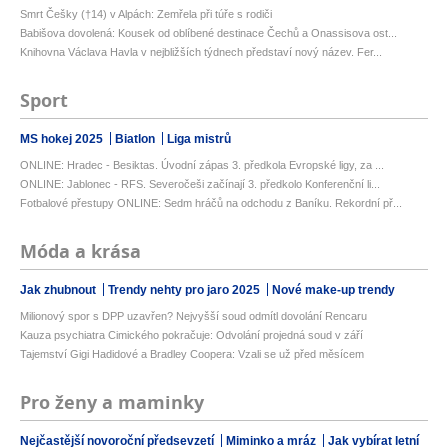
Smrt Češky (†14) v Alpách: Zemřela při túře s rodiči
Babišova dovolená: Kousek od oblíbené destinace Čechů a Onassisova ost...
Knihovna Václava Havla v nejbližších týdnech představí nový název. Fer...
Sport
MS hokej 2025
Biatlon
Liga mistrů
ONLINE: Hradec - Besiktas. Úvodní zápas 3. předkola Evropské ligy, za ...
ONLINE: Jablonec - RFS. Severočeši začínají 3. předkolo Konferenční li...
Fotbalové přestupy ONLINE: Sedm hráčů na odchodu z Baníku. Rekordní př...
Móda a krása
Jak zhubnout
Trendy nehty pro jaro 2025
Nové make-up trendy
Milionový spor s DPP uzavřen? Nejvyšší soud odmítl dovolání Rencaru
Kauza psychiatra Cimického pokračuje: Odvolání projedná soud v září
Tajemství Gigi Hadidové a Bradley Coopera: Vzali se už před měsícem
Pro ženy a maminky
Nejčastější novoroční předsevzetí
Miminko a mráz
Jak vybírat letní