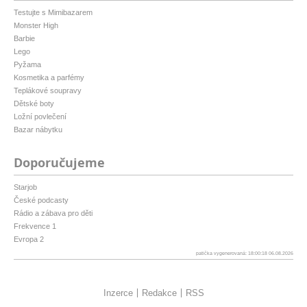
Testujte s Mimibazarem
Monster High
Barbie
Lego
Pyžama
Kosmetika a parfémy
Teplákové soupravy
Dětské boty
Ložní povlečení
Bazar nábytku
Doporučujeme
Starjob
České podcasty
Rádio a zábava pro děti
Frekvence 1
Evropa 2
patička vygenerovaná: 18:00:18 06.08.2026
Inzerce
Redakce
RSS