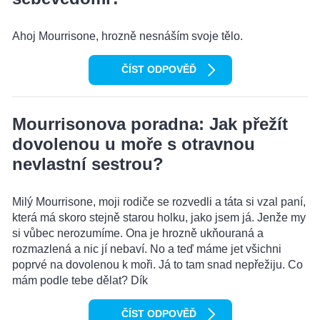
Ahoj Mourrisone, hrozně nesnáším svoje tělo.
ČÍST ODPOVĚĎ
Mourrisonova poradna: Jak přežít
dovolenou u moře s otravnou
nevlastní sestrou?
Milý Mourrisone, moji rodiče se rozvedli a táta si vzal paní,
která má skoro stejně starou holku, jako jsem já. Jenže my
si vůbec nerozumíme. Ona je hrozně ukňouraná a
rozmazlená a nic jí nebaví. No a teď máme jet všichni
poprvé na dovolenou k moři. Já to tam snad nepřežiju. Co
mám podle tebe dělat? Dík
ČÍST ODPOVĚĎ