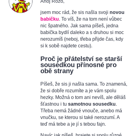
Ahoj Rózo,
jsem moc rád, že sis našla svoji
novou
babičku
. To víš, že na tom není vůbec
nic špatného. Jak sama píšeš, jedna
babička bydlí daleko a s druhou si moc
nerozumíš (neboj, třeba přijde čas, kdy
si k sobě najdete cestu).
Proč je přátelství se starší
sousedkou přínosné pro
obě strany
Píšeš, že sis ji našla sama. To znamená,
že si dobře rozumíte a je vám spolu
hezky. Možná o tom ani nevíš, ale děláš
šťastnou i tu
samotnou sousedku
.
Třeba nemá žádné vnouče, anebo má
vnučku, se kterou si také nerozumí. A
teď má tebe a je jí s tebou fajn.
Navíc jak píšeš, hrajete si spolu různé