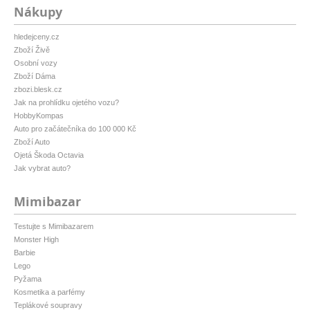
Nákupy
hledejceny.cz
Zboží Živě
Osobní vozy
Zboží Dáma
zbozi.blesk.cz
Jak na prohlídku ojetého vozu?
HobbyKompas
Auto pro začátečníka do 100 000 Kč
Zboží Auto
Ojetá Škoda Octavia
Jak vybrat auto?
Mimibazar
Testujte s Mimibazarem
Monster High
Barbie
Lego
Pyžama
Kosmetika a parfémy
Teplákové soupravy