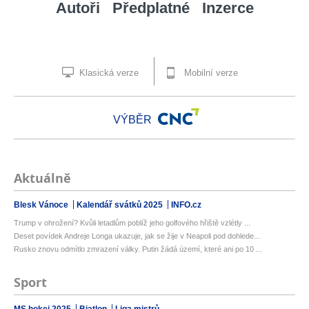
Autoři
Předplatné
Inzerce
Klasická verze
Mobilní verze
VÝBĚR
Aktuálně
Blesk Vánoce
Kalendář svátků 2025
INFO.cz
Trump v ohrožení? Kvůli letadlům poblíž jeho golfového hřiště vzlétly ...
Deset povídek Andreje Longa ukazuje, jak se žije v Neapoli pod dohlede...
Rusko znovu odmítlo zmrazení války. Putin žádá území, které ani po 10 ...
Sport