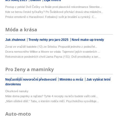
MS hokej 2025
Biatlon
Liga mistrů
Postup z pekla! Dvě Češky ve finále proti plavecké rekordmance Steenbe...
Kde se berou české tyčkařky? Po Švábíkové přichází dravá vlna mládežni...
Priske emotivně o Haraslínovi: Fotbalový svět je brutální a cynický. C...
Móda a krása
Jak zhubnout
Trendy nehty pro jaro 2025
Nové make-up trendy
Zvrat ve vraždě batolete (†2) ze Srbska: Propustili jednoho z podezřel...
Dcera nemocného Willise a Moore se vdala: Tajemství jejích svatebních ...
Rekonstrukce posledních chvil Liama Payna (†31): Dvě prostitutky a tan...
Pro ženy a maminky
Nejčastější novoroční předsevzetí
Miminko a mráz
Jak vybírat letní
dovolenou
Okurkové nanuky
Máte doma papriky a rajčata? Tyhle 4 recepty na lečo budete vařit celé...
„Mám ošklivé dítě.“ Tabu, o kterém rodiče mlčí. Psycholožka vysvětluje...
Auto-moto