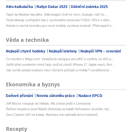
Alko-kalkulačka
Rallye Dakar 2025
Dálniční známka 2025
Tajný tip Martina Vaculíka: Volkswagen Golf ve verzi „Kupujte, než ho ...
Tesla blokuje zveřejnění dat z nezávislého testování FSDS. Dříve o něm...
Honda si nechá techniku pro nové modely vyvinout externě. Překvapivě n...
Věda a technika
Nejlepší chytré hodinky
Nejlepší telefony
Nejlepší VPN – srovnání
Co nového v Mapy.com. Vylepšená navigace pro pěší a cyklisty se drží p...
Ještě před uvedením nové řady možná zdraží iPhone 17. Apple navíc škrt...
Jak rychle poslat soubory mezi různými počítači a mobily? LocalSend pr...
Ekonomika a byznys
Daňové přiznání
Novela zákoníku práce
Nadace EPCG
Jeff Bezos vstupuje do fotbalu. Má získat podíl v Liverpoolu
Šetření inspekce proti Rideře Bohemia na haldě Heřmanice skončilo, byl...
Zero Carbon míří na koleje. Biomasa má nahradit tisíce kamionů
Recepty