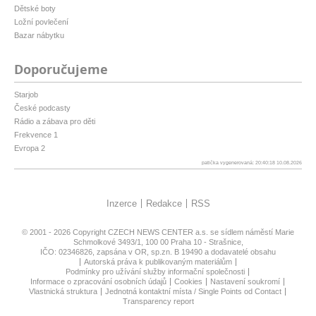
Dětské boty
Ložní povlečení
Bazar nábytku
Doporučujeme
Starjob
České podcasty
Rádio a zábava pro děti
Frekvence 1
Evropa 2
patička vygenerovaná: 20:40:18 10.08.2026
Inzerce
Redakce
RSS
© 2001 - 2026 Copyright
CZECH NEWS CENTER a.s.
se sídlem náměstí Marie
Schmolkové 3493/1, 100 00 Praha 10 - Strašnice,
IČO: 02346826, zapsána v OR, sp.zn. B 19490 a dodavatelé obsahu
Autorská práva k publikovaným materiálům
Podmínky pro užívání služby informační společnosti
Informace o zpracování osobních údajů
Cookies
Nastavení soukromí
Vlastnická struktura
Jednotná kontaktní místa / Single Points od Contact
Transparency report