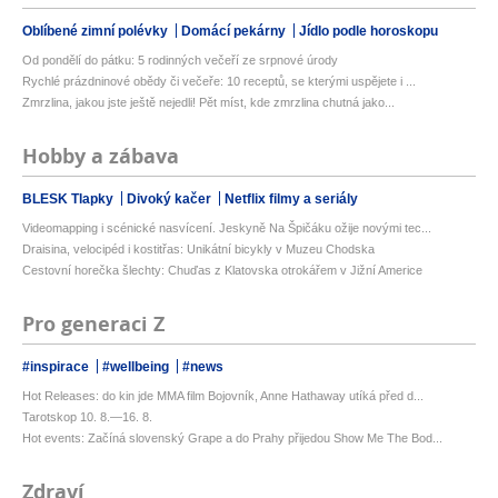
Oblíbené zimní polévky
Domácí pekárny
Jídlo podle horoskopu
Od pondělí do pátku: 5 rodinných večeří ze srpnové úrody
Rychlé prázdninové obědy či večeře: 10 receptů, se kterými uspějete i ...
Zmrzlina, jakou jste ještě nejedli! Pět míst, kde zmrzlina chutná jako...
Hobby a zábava
BLESK Tlapky
Divoký kačer
Netflix filmy a seriály
Videomapping i scénické nasvícení. Jeskyně Na Špičáku ožije novými tec...
Draisina, velocipéd i kostitřas: Unikátní bicykly v Muzeu Chodska
Cestovní horečka šlechty: Chuďas z Klatovska otrokářem v Jižní Americe
Pro generaci Z
#inspirace
#wellbeing
#news
Hot Releases: do kin jde MMA film Bojovník, Anne Hathaway utíká před d...
Tarotskop 10. 8.—16. 8.
Hot events: Začíná slovenský Grape a do Prahy přijedou Show Me The Bod...
Zdraví