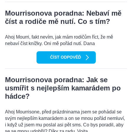
Mourrisonova poradna: Nebaví mě
číst a rodiče mě nutí. Co s tím?
Ahoj Mourri, fakt nevím, jak mám rodičům říct, že mě
nebaví číst knížky. Oni mě pořád nutí. Dana
ČÍST ODPOVĚĎ
Mourrisonova poradna: Jak se
usmířit s nejlepším kamarádem po
hádce?
Ahoj Mourrisone, před prázdninama jsem se pohádal se
svým nejlepším kamarádem a on se mnou pořád nemluví,
i když už jsem mu poslal asi pět sms. Co bys poradil, aby
se se mnou udobřil? Díky za radu, Vojta