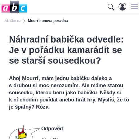
Ábíčko.cz
Mourrisonova poradna
Náhradní babička odvedle:
Je v pořádku kamarádit se
se starší sousedkou?
Ahoj Mourri, mám jednu babičku daleko a
s druhou si moc nerozumím. Ale máme starou
sousedku, kterou beru jako babičku. Někdy si
k ní chodím povídat anebo hrát hry. Myslíš, že to
je špatný? Róza
Odpověď