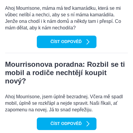
Ahoj Mourrisone, máma má teď kamarádku, která se mi
vůbec nelíbí a nechci, aby se s ní máma kamarádila.
Jenže ona chodí i k nám domů a někdy tam i přespí. Co
mám dělat, aby k nám nechodila?
ČÍST ODPOVĚĎ
Mourrisonova poradna: Rozbil se ti
mobil a rodiče nechtějí koupit
nový?
Ahoj Mourrisone, jsem úplně bezradnej. Včera mě spadl
mobil, úplně se rozkřápl a nejde spravit. Naši říkali, ať
zapomenu na novej. Já to snad nepřežiju.
ČÍST ODPOVĚĎ