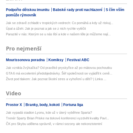
Podpořte dětskou imunitu
Babské rady proti nachlazení
S čím vším
pomůže rýmovník
Jak se zdravě zchladit v tropických vedrech: Co pomáhá a kdy už riskuj...
Úpal a úžeh: Jak je poznat a jak se z nich rychle vyléčit
Parazité v nás: Kterým se u nás líbí a kde v našem těle je můžeme nají...
Pro nejmenší
Mourissonova poradna
Komiksy
Festival ABC
Jak vznikla žvýkačka? Od pravěké pryskyřice až po mátovou pochoutku
GTA 6 má excelentní předobjednávky. Šéf společnosti se vyjádřil k ceně...
Život pod tlakem: Jak poznat školní stres a vyhoření u dětí? | Linka ...
Video
Prostor X
Branky, body, kokoti
Fortuna liga
Jak vypadá stadion Lyonu, kde už v úterý vyběhne Sparta?
Trenér Sparty Brian Priske na tiskové konferenci vyzdvihl kvality Pavl...
ČK pro Skybu udělena správně, v rámci sezony ale nekonzistentní