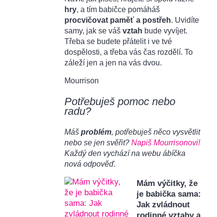
hry
, a tím babičce pomáháš
procvičovat paměť a postřeh
. Uvidíte
samy, jak se váš
vztah
bude vyvíjet.
Třeba se budete přátelit i ve tvé
dospělosti, a třeba vás čas rozdělí. To
záleží jen a jen na vás dvou.
Mourrison
Potřebuješ pomoc nebo
radu?
Máš
problém
, potřebuješ něco vysvětlit
nebo se jen svěřit?
Napiš Mourrisonovi!
Každý den vychází na webu ábíčka
nová odpověď.
Mám výčitky, že
je babička sama:
Jak zvládnout
rodinné vztahy a