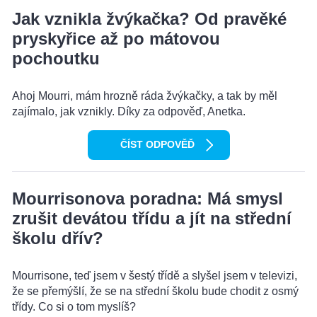
Jak vznikla žvýkačka? Od pravěké
pryskyřice až po mátovou
pochoutku
Ahoj Mourri, mám hrozně ráda žvýkačky, a tak by měl
zajímalo, jak vznikly. Díky za odpověď, Anetka.
ČÍST ODPOVĚĎ
Mourrisonova poradna: Má smysl
zrušit devátou třídu a jít na střední
školu dřív?
Mourrisone, teď jsem v šestý třídě a slyšel jsem v televizi,
že se přemýšlí, že se na střední školu bude chodit z osmý
třídy. Co si o tom myslíš?