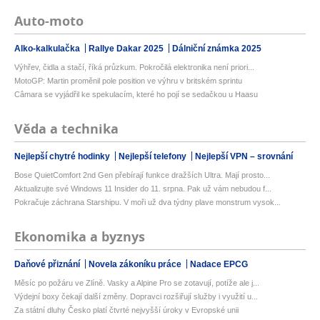
Auto-moto
Alko-kalkulačka
Rallye Dakar 2025
Dálniční známka 2025
Výhřev, čidla a stačí, říká průzkum. Pokročilá elektronika není priori...
MotoGP: Martin proměnil pole position ve výhru v britském sprintu
Câmara se vyjádřil ke spekulacím, které ho pojí se sedačkou u Haasu
Věda a technika
Nejlepší chytré hodinky
Nejlepší telefony
Nejlepší VPN – srovnání
Bose QuietComfort 2nd Gen přebírají funkce dražších Ultra. Mají prosto...
Aktualizujte své Windows 11 Insider do 11. srpna. Pak už vám nebudou f...
Pokračuje záchrana Starshipu. V moři už dva týdny plave monstrum vysok...
Ekonomika a byznys
Daňové přiznání
Novela zákoníku práce
Nadace EPCG
Měsíc po požáru ve Zlíně. Vasky a Alpine Pro se zotavují, potíže ale j...
Výdejní boxy čekají další změny. Dopravci rozšiřují služby i využití u...
Za státní dluhy Česko platí čtvrté nejvyšší úroky v Evropské unii