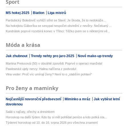
Sport
MS hokej 2025
Biatlon
Liga mistrů
Pardubický Boledovič vyhlíží střet se Slavií: Je škoda, že to nedokáže...
Na hokejistu Gáboríka se sesypal nespočet obvinění z nevěry: Nečekaný ...
Kundrátek poprvé rozebírá konec v Třinci: Těžko jsem se s některými vě...
Móda a krása
Jak zhubnout
Trendy nehty pro jaro 2025
Nové make-up trendy
Martina Preissová (50) v obsáhlé zpovědi: Poprvé o operaci manžela!
Pawlowské ujely nervy: Halina nařčena z podvodu!
Vlna veder: Proč víc umírají ženy? Není to o „slabším pohlaví“
Pro ženy a maminky
Nejčastější novoroční předsevzetí
Miminko a mráz
Jak vybírat letní
dovolenou
Salát s rajčaty, ořechy a dresinkem
Horoskop na další týden: Kdo by si měl pohlídat peníze a kdo potká sta...
Týdenní horoskop od 10. do 16. srpna 2026 pro všechna znamení