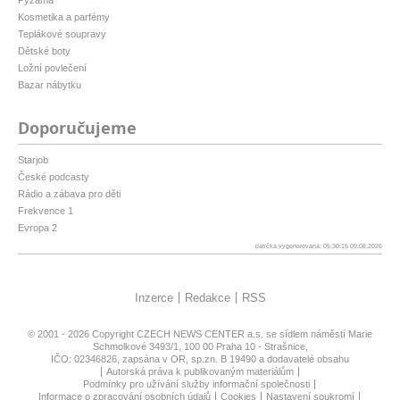
Pyžama
Kosmetika a parfémy
Teplákové soupravy
Dětské boty
Ložní povlečení
Bazar nábytku
Doporučujeme
Starjob
České podcasty
Rádio a zábava pro děti
Frekvence 1
Evropa 2
patička vygenerovaná: 05:30:15 09.08.2026
Inzerce
Redakce
RSS
© 2001 - 2026 Copyright
CZECH NEWS CENTER a.s.
se sídlem náměstí Marie
Schmolkové 3493/1, 100 00 Praha 10 - Strašnice,
IČO: 02346826, zapsána v OR, sp.zn. B 19490 a dodavatelé obsahu
Autorská práva k publikovaným materiálům
Podmínky pro užívání služby informační společnosti
Informace o zpracování osobních údajů
Cookies
Nastavení soukromí