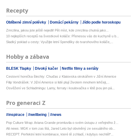
Recepty
Oblíbené zimní polévky
Domácí pekárny
Jídlo podle horoskopu
Zmrzlina, jakou jste ještě nejedli! Pět míst, kde zmrzlina chutná jako...
10 nejlepších receptů na švestkové koláče: Přenesou vás do kuchyně u b...
Sladký poklad u cesty: Využijte letní špendlíky do tvarohového koláče,...
Hobby a zábava
BLESK Tlapky
Divoký kačer
Netflix filmy a seriály
Cestovní horečka šlechty: Chuďas z Klatovska otrokářem v Jižní Americe
Filip Vondrášek: V Jižní Americe si lidé plují životem mnohem lehčeji,...
Osvěžení ve Schladmingu: Lamy, ferraty i koulovačka v létě jsou jen pá...
Pro generaci Z
#inspirace
#wellbeing
#news
Pop Culture Wrap: Ariana Grande promluvila o svém ústupu z veřejného ž...
Alt news: MGK v tom zas lítá, Jared Leto byl obviněný ze sexuálního ob...
RECEPT: Perfektní letní kombinace, které tě zchladí, i kdybys nechtěl*...