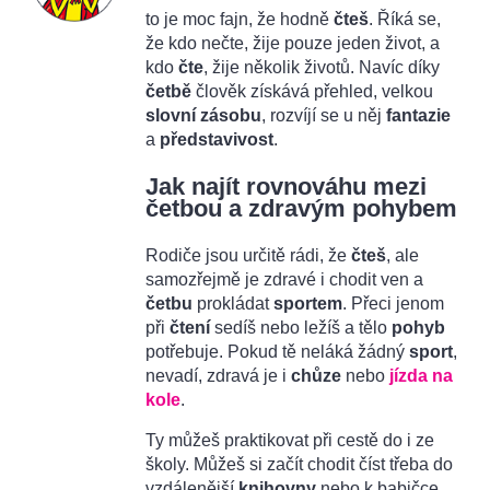
to je moc fajn, že hodně
čteš
. Říká se,
že kdo nečte, žije pouze jeden život, a
kdo
čte
, žije několik životů. Navíc díky
četbě
člověk získává přehled, velkou
slovní zásobu
, rozvíjí se u něj
fantazie
a
představivost
.
Jak najít rovnováhu mezi
četbou a zdravým pohybem
Rodiče jsou určitě rádi, že
čteš
, ale
samozřejmě je zdravé i chodit ven a
četbu
prokládat
sportem
. Přeci jenom
při
čtení
sedíš nebo ležíš a tělo
pohyb
potřebuje. Pokud tě neláká žádný
sport
,
nevadí, zdravá je i
chůze
nebo
jízda na
kole
.
Ty můžeš praktikovat při cestě do i ze
školy. Můžeš si začít chodit číst třeba do
vzdálenější
knihovny
nebo k babičce