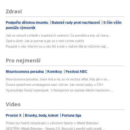
Zdraví
Podpořte dětskou imunitu
Babské rady proti nachlazení
S čím vším
pomůže rýmovník
Jak se zdravě zchladit v tropických vedrech: Co pomáhá a kdy už riskuj...
Úpal a úžeh: Jak je poznat a jak se z nich rychle vyléčit
Parazité v nás: Kterým se u nás líbí a kde v našem těle je můžeme nají...
Pro nejmenší
Mourissonova poradna
Komiksy
Festival ABC
Mourrisonova poradna: Jsem líná a nic se mi nechce dělat: Kdy jde o ún...
Česká společnost ornitologická slaví 100 let: Jak chrání ptáky v ČR?
Vyzkoušejte český kyberpunk. V Netspectre se stanete elitním hackerem ...
Video
Prostor X
Branky, body, kokoti
Fortuna liga
Priske byl hodně nespokojen s výkonem Sparty v Mladé Boleslavi
SESTŘIH: Mladá Boleslav - Sparta 2:0. Bezzubí Letenští opět ztratili. ...