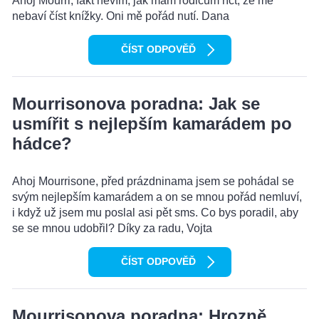
Ahoj Mourri, fakt nevím, jak mám rodičům říct, že mě
nebaví číst knížky. Oni mě pořád nutí. Dana
ČÍST ODPOVĚĎ
Mourrisonova poradna: Jak se
usmířit s nejlepším kamarádem po
hádce?
Ahoj Mourrisone, před prázdninama jsem se pohádal se
svým nejlepším kamarádem a on se mnou pořád nemluví,
i když už jsem mu poslal asi pět sms. Co bys poradil, aby
se se mnou udobřil? Díky za radu, Vojta
ČÍST ODPOVĚĎ
Mourrisonova poradna: Hrozně