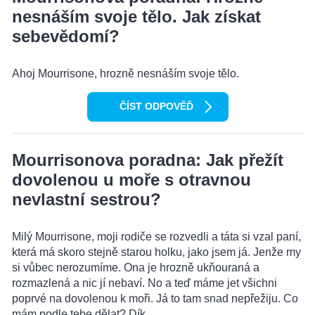
nesnáším svoje tělo. Jak získat
sebevědomí?
Ahoj Mourrisone, hrozně nesnáším svoje tělo.
ČÍST ODPOVĚĎ
Mourrisonova poradna: Jak přežít
dovolenou u moře s otravnou
nevlastní sestrou?
Milý Mourrisone, moji rodiče se rozvedli a táta si vzal paní,
která má skoro stejně starou holku, jako jsem já. Jenže my
si vůbec nerozumíme. Ona je hrozně ukňouraná a
rozmazlená a nic jí nebaví. No a teď máme jet všichni
poprvé na dovolenou k moři. Já to tam snad nepřežiju. Co
mám podle tebe dělat? Dík