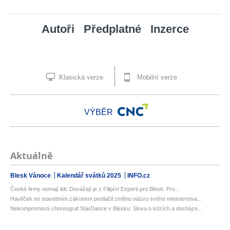
Autoři
Předplatné
Inzerce
Klasická verze
Mobilní verze
VÝBĚR
Aktuálně
Blesk Vánoce
Kalendář svátků 2025
INFO.cz
České firmy nemají lidi: Dovážejí je z Filipín! Experti pro Blesk: Pro...
Havlíček se stavebním zákonem protlačil změnu názvu svého ministerstva...
Nekompromisní choreograf StarDance v Blesku: Slova o krizích a docháze...