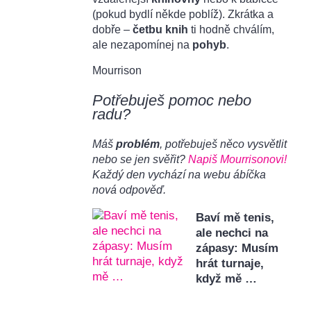
(pokud bydlí někde poblíž). Zkrátka a
dobře –
četbu knih
ti hodně chválím,
ale nezapomínej na
pohyb
.
Mourrison
Potřebuješ pomoc nebo
radu?
Máš
problém
, potřebuješ něco vysvětlit
nebo se jen svěřit?
Napiš Mourrisonovi!
Každý den vychází na webu ábíčka
nová odpověď.
Baví mě tenis,
ale nechci na
zápasy: Musím
hrát turnaje,
když mě …