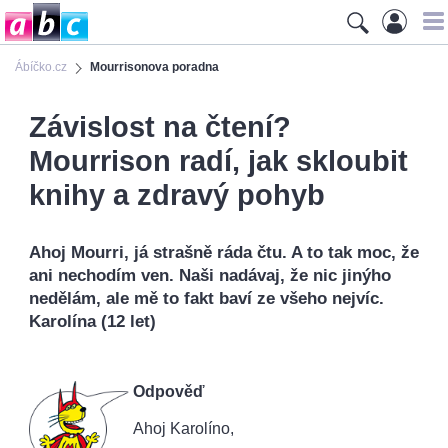
Ábíčko.cz
Mourrisonova poradna
Závislost na čtení?
Mourrison radí, jak skloubit
knihy a zdravý pohyb
Ahoj Mourri, já strašně ráda čtu. A to tak moc, že
ani nechodím ven. Naši nadávaj, že nic jinýho
nedělám, ale mě to fakt baví ze všeho nejvíc.
Karolína (12 let)
Odpověď
Ahoj Karolíno,