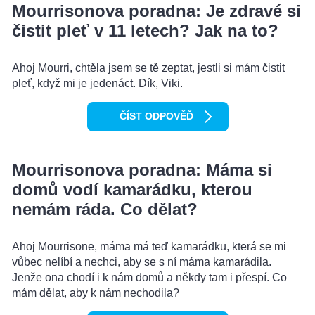
Mourrisonova poradna: Je zdravé si
čistit pleť v 11 letech? Jak na to?
Ahoj Mourri, chtěla jsem se tě zeptat, jestli si mám čistit
pleť, když mi je jedenáct. Dík, Viki.
ČÍST ODPOVĚĎ
Mourrisonova poradna: Máma si
domů vodí kamarádku, kterou
nemám ráda. Co dělat?
Ahoj Mourrisone, máma má teď kamarádku, která se mi
vůbec nelíbí a nechci, aby se s ní máma kamarádila.
Jenže ona chodí i k nám domů a někdy tam i přespí. Co
mám dělat, aby k nám nechodila?