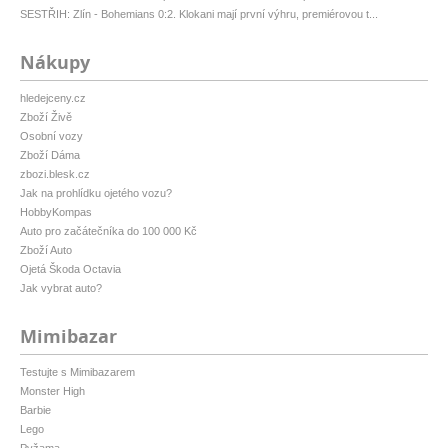
SESTŘIH: Zlín - Bohemians 0:2. Klokani mají první výhru, premiérovou t...
Nákupy
hledejceny.cz
Zboží Živě
Osobní vozy
Zboží Dáma
zbozi.blesk.cz
Jak na prohlídku ojetého vozu?
HobbyKompas
Auto pro začátečníka do 100 000 Kč
Zboží Auto
Ojetá Škoda Octavia
Jak vybrat auto?
Mimibazar
Testujte s Mimibazarem
Monster High
Barbie
Lego