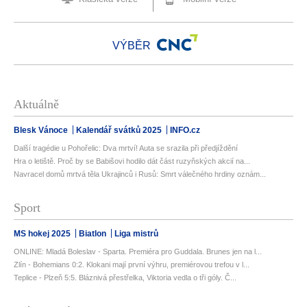
VÝBĚR
Aktuálně
Blesk Vánoce
Kalendář svátků 2025
INFO.cz
Další tragédie u Pohořelic: Dva mrtví! Auta se srazila při předjíždění
Hra o letiště. Proč by se Babišovi hodilo dát část ruzyňských akcií na...
Navracel domů mrtvá těla Ukrajinců i Rusů: Smrt válečného hrdiny oznám...
Sport
MS hokej 2025
Biatlon
Liga mistrů
ONLINE: Mladá Boleslav - Sparta. Premiéra pro Guddala. Brunes jen na l...
Zlín - Bohemians 0:2. Klokani mají první výhru, premiérovou trefou v l...
Teplice - Plzeň 5:5. Bláznivá přestřelka, Viktoria vedla o tři góly. Č...