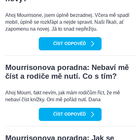
Ahoj Mourrisone, jsem úplně bezradnej. Včera mě spadl
mobil, úplně se rozkřápl a nejde spravit. Naši říkali, ať
zapomenu na novej. Já to snad nepřežiju.
ČÍST ODPOVĚĎ
Mourrisonova poradna: Nebaví mě
číst a rodiče mě nutí. Co s tím?
Ahoj Mourri, fakt nevím, jak mám rodičům říct, že mě
nebaví číst knížky. Oni mě pořád nutí. Dana
ČÍST ODPOVĚĎ
Mourrisonova poradna: Jak se