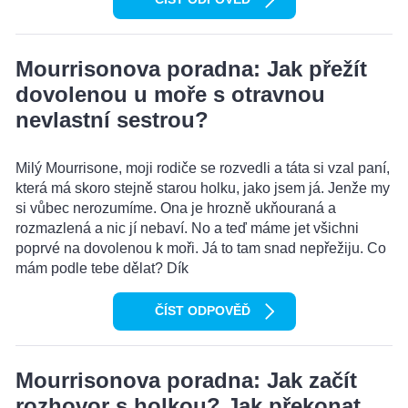
Mourrisonova poradna: Jak přežít
dovolenou u moře s otravnou
nevlastní sestrou?
Milý Mourrisone, moji rodiče se rozvedli a táta si vzal paní,
která má skoro stejně starou holku, jako jsem já. Jenže my
si vůbec nerozumíme. Ona je hrozně ukňouraná a
rozmazlená a nic jí nebaví. No a teď máme jet všichni
poprvé na dovolenou k moři. Já to tam snad nepřežiju. Co
mám podle tebe dělat? Dík
ČÍST ODPOVĚĎ
Mourrisonova poradna: Jak začít
rozhovor s holkou? Jak překonat