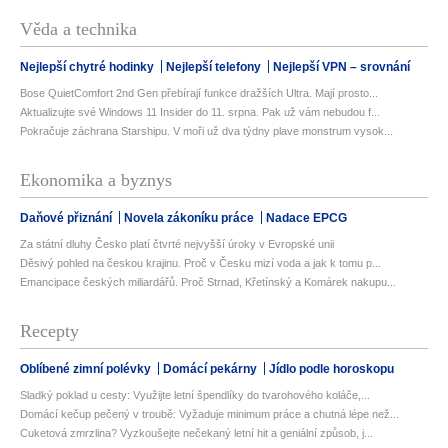
Věda a technika
Nejlepší chytré hodinky
Nejlepší telefony
Nejlepší VPN – srovnání
Bose QuietComfort 2nd Gen přebírají funkce dražších Ultra. Mají prosto...
Aktualizujte své Windows 11 Insider do 11. srpna. Pak už vám nebudou f...
Pokračuje záchrana Starshipu. V moři už dva týdny plave monstrum vysok...
Ekonomika a byznys
Daňové přiznání
Novela zákoníku práce
Nadace EPCG
Za státní dluhy Česko platí čtvrté nejvyšší úroky v Evropské unii
Děsivý pohled na českou krajinu. Proč v Česku mizí voda a jak k tomu p...
Emancipace českých miliardářů. Proč Strnad, Křetínský a Komárek nakupu...
Recepty
Oblíbené zimní polévky
Domácí pekárny
Jídlo podle horoskopu
Sladký poklad u cesty: Využijte letní špendlíky do tvarohového koláče,...
Domácí kečup pečený v troubě: Vyžaduje minimum práce a chutná lépe než...
Cuketová zmrzlina? Vyzkoušejte nečekaný letní hit a geniální způsob, j...