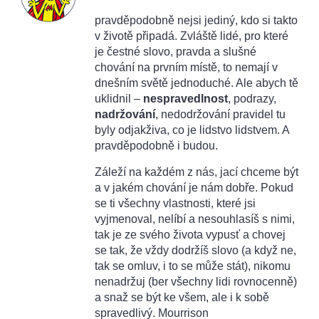
pravděpodobně nejsi jediný, kdo si takto
v životě připadá. Zvláště lidé, pro které
je čestné slovo, pravda a slušné
chování na prvním místě, to nemají v
dnešním světě jednoduché. Ale abych tě
uklidnil –
nespravedlnost
, podrazy,
nadržování
, nedodržování pravidel tu
byly odjakživa, co je lidstvo lidstvem. A
pravděpodobně i budou.
Záleží na každém z nás, jací chceme být
a v jakém chování je nám dobře. Pokud
se ti všechny vlastnosti, které jsi
vyjmenoval, nelíbí a nesouhlasíš s nimi,
tak je ze svého života vypusť a chovej
se tak, že vždy dodržíš slovo (a když ne,
tak se omluv, i to se může stát), nikomu
nenadržuj (ber všechny lidi rovnocenně)
a snaž se být ke všem, ale i k sobě
spravedlivý. Mourrison