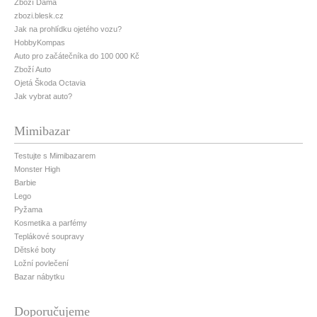
Zboží Dáma
zbozi.blesk.cz
Jak na prohlídku ojetého vozu?
HobbyKompas
Auto pro začátečníka do 100 000 Kč
Zboží Auto
Ojetá Škoda Octavia
Jak vybrat auto?
Mimibazar
Testujte s Mimibazarem
Monster High
Barbie
Lego
Pyžama
Kosmetika a parfémy
Teplákové soupravy
Dětské boty
Ložní povlečení
Bazar nábytku
Doporučujeme