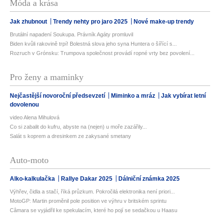
Móda a krása
Jak zhubnout
Trendy nehty pro jaro 2025
Nové make-up trendy
Brutální napadení Soukupa. Právník Agáty promluvil
Biden kvůli rakovině trpí! Bolestná slova jeho syna Huntera o šířící s...
Rozruch v Grónsku: Trumpova společnost provádí ropné vrty bez povolení...
Pro ženy a maminky
Nejčastější novoroční předsevzetí
Miminko a mráz
Jak vybírat letní
dovolenou
video Alena Mihulová
Co si zabalit do kufru, abyste na (nejen) u moře zazářily...
Salát s koprem a dresinkem ze zakysané smetany
Auto-moto
Alko-kalkulačka
Rallye Dakar 2025
Dálniční známka 2025
Výhřev, čidla a stačí, říká průzkum. Pokročilá elektronika není priori...
MotoGP: Martin proměnil pole position ve výhru v britském sprintu
Câmara se vyjádřil ke spekulacím, které ho pojí se sedačkou u Haasu