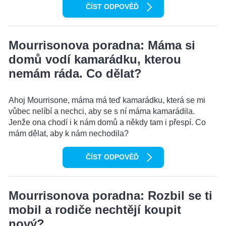
ČÍST ODPOVĚĎ
Mourrisonova poradna: Máma si
domů vodí kamarádku, kterou
nemám ráda. Co dělat?
Ahoj Mourrisone, máma má teď kamarádku, která se mi
vůbec nelíbí a nechci, aby se s ní máma kamarádila.
Jenže ona chodí i k nám domů a někdy tam i přespí. Co
mám dělat, aby k nám nechodila?
ČÍST ODPOVĚĎ
Mourrisonova poradna: Rozbil se ti
mobil a rodiče nechtějí koupit
nový?