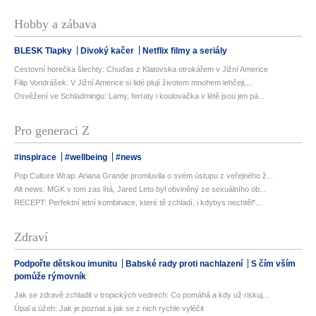
Hobby a zábava
BLESK Tlapky
Divoký kačer
Netflix filmy a seriály
Cestovní horečka šlechty: Chuďas z Klatovska otrokářem v Jižní Americe
Filip Vondrášek: V Jižní Americe si lidé plují životem mnohem lehčeji,...
Osvěžení ve Schladmingu: Lamy, ferraty i koulovačka v létě jsou jen pá...
Pro generaci Z
#inspirace
#wellbeing
#news
Pop Culture Wrap: Ariana Grande promluvila o svém ústupu z veřejného ž...
Alt news: MGK v tom zas lítá, Jared Leto byl obviněný ze sexuálního ob...
RECEPT: Perfektní letní kombinace, které tě zchladí, i kdybys nechtěl*...
Zdraví
Podpořte dětskou imunitu
Babské rady proti nachlazení
S čím vším
pomůže rýmovník
Jak se zdravě zchladit v tropických vedrech: Co pomáhá a kdy už riskuj...
Úpal a úžeh: Jak je poznat a jak se z nich rychle vyléčit