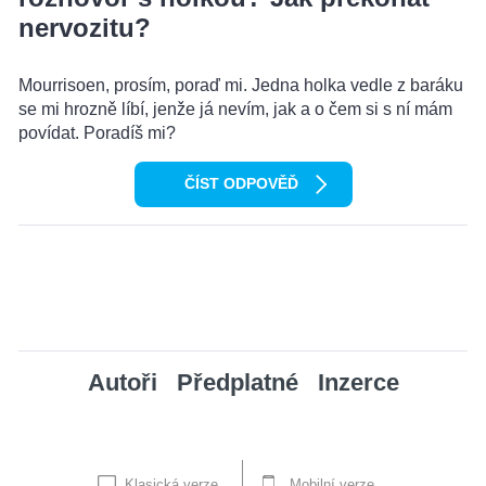
nervozitu?
Mourrisoen, prosím, poraď mi. Jedna holka vedle z baráku
se mi hrozně líbí, jenže já nevím, jak a o čem si s ní mám
povídat. Poradíš mi?
ČÍST ODPOVĚĎ
Autoři
Předplatné
Inzerce
Klasická verze
Mobilní verze