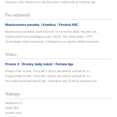
Parazité v nás: Kterým se u nás líbí a kde v našem těle je můžeme nají...
Pro nejmenší
Mourissonova poradna
Komiksy
Festival ABC
Mourrisonova poradna: Jsem líná a nic se mi nechce dělat: Kdy jde o ún...
Česká společnost ornitologická slaví 100 let: Jak chrání ptáky v ČR?
Vyzkoušejte český kyberpunk. V Netspectre se stanete elitním hackerem ...
Video
Prostor X
Branky, body, kokoti
Fortuna liga
Prague Pride vrcholí: Tisíce lidí v ulicích, jde duhový průvod! (8. sr...
Prague Pride vrcholí: Tisíce lidí v ulicích, jde duhový průvod! (8. sr...
Hra světel na fasádě slavné vily: Tugendhat slaví 25 let na seznamu UN...
Nákupy
hledejceny.cz
Zboží Živě
Osobní vozy