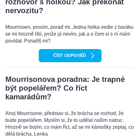
rozhovor s holkou? Jak překonat
nervozitu?
Mourrisoen, prosím, poraď mi. Jedna holka vedle z baráku
se mi hrozně líbí, jenže já nevím, jak a o čem si s ní mám
povídat. Poradíš mi?
ČÍST ODPOVĚĎ
Mourrisonova poradna: Je trapné
být popelářem? Co říct
kamarádům?
Ahoj Mourrisone, představ si, že brácha se rozhod, že
bude popelářem. Myslím si, že to udělal našim natruc.
Hrozně se bojím, co mám říct, až se mi kámošky zeptaj, co
dělá brácha. Lenka