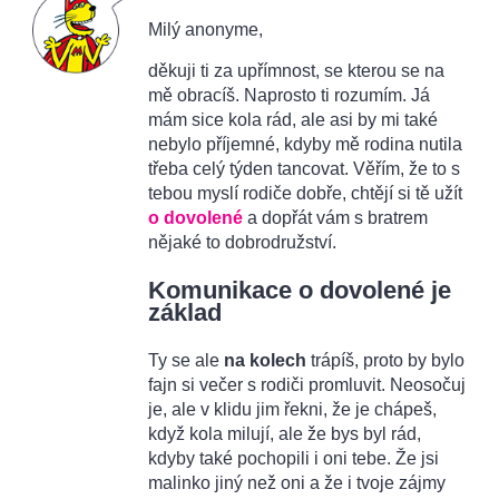
Milý anonyme,
děkuji ti za upřímnost, se kterou se na
mě obracíš. Naprosto ti rozumím. Já
mám sice kola rád, ale asi by mi také
nebylo příjemné, kdyby mě rodina nutila
třeba celý týden tancovat. Věřím, že to s
tebou myslí rodiče dobře, chtějí si tě užít
o dovolené
a dopřát vám s bratrem
nějaké to dobrodružství.
Komunikace o dovolené je
základ
Ty se ale
na kolech
trápíš, proto by bylo
fajn si večer s rodiči promluvit. Neosočuj
je, ale v klidu jim řekni, že je chápeš,
když kola milují, ale že bys byl rád,
kdyby také pochopili i oni tebe. Že jsi
malinko jiný než oni a že i tvoje zájmy