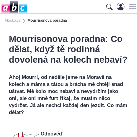
Ábíčko.cz
Mourrisonova poradna
Mourrisonova poradna: Co
dělat, když tě rodinná
dovolená na kolech nebaví?
Ahoj Mourri, od neděle jsme na Moravě na
kolech a máma s tátou a brácha mě chtějí snad
uštvat. Mě kolo moc nebaví a nevydržím jako
oni, ale oni mně furt říkaj, že musím něco
vydržet. Já ale nechci každej den jezdit. Co mám
dělat?
Odpověď