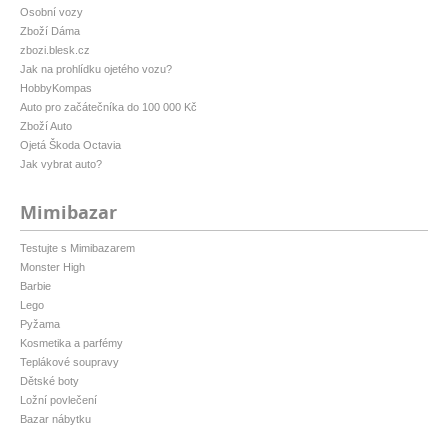
Osobní vozy
Zboží Dáma
zbozi.blesk.cz
Jak na prohlídku ojetého vozu?
HobbyKompas
Auto pro začátečníka do 100 000 Kč
Zboží Auto
Ojetá Škoda Octavia
Jak vybrat auto?
Mimibazar
Testujte s Mimibazarem
Monster High
Barbie
Lego
Pyžama
Kosmetika a parfémy
Teplákové soupravy
Dětské boty
Ložní povlečení
Bazar nábytku