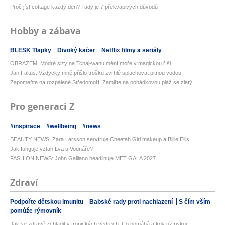
Proč jíst cottage každý den? Tady je 7 překvapivých důvodů
Hobby a zábava
BLESK Tlapky
Divoký kačer
Netflix filmy a seriály
OBRAZEM: Modré slzy na Tchaj-wanu mění moře v magickou říši
Jan Faltus: Vždycky mně přišlo trošku zvrhlé splachovat pitnou vodou
Zapomeňte na rozpálené Středomoří! Zamiřte na pohádkovou pláž se zlatý...
Pro generaci Z
#inspirace
#wellbeing
#news
BEAUTY NEWS: Zara Larsson servíruje Cheetah Girl makeup a Billie Eilis...
Jak funguje vztah Lva a Vodnáře?
FASHION NEWS: John Galliano headlinuje MET GALA 2027
Zdraví
Podpořte dětskou imunitu
Babské rady proti nachlazení
S čím vším
pomůže rýmovník
Jak se zdravě zchladit v tropických vedrech: Co pomáhá a kdy už riskuj...