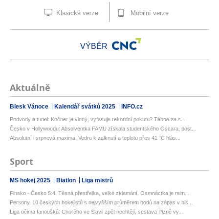
Klasická verze
Mobilní verze
VÝBĚR
Aktuálně
Blesk Vánoce
Kalendář svátků 2025
INFO.cz
Podvody a tunel: Kočner je vinný, vyfasuje rekordní pokutu? Táhne za s...
Česko v Hollywoodu: Absolventka FAMU získala studentského Oscara, post...
Absolutní i srpnová maxima! Vedro k zalknutí a teplotu přes 41 °C hlás...
Sport
MS hokej 2025
Biatlon
Liga mistrů
Finsko - Česko 5:4. Těsná přestřelka, velké zklamání. Osmnáctka je mim...
Persony. 10 českých hokejistů s nejvyšším průměrem bodů na zápas v his...
Liga očima fanoušků: Chorého ve Slavii zpět nechtějí, sestava Plzně vy...