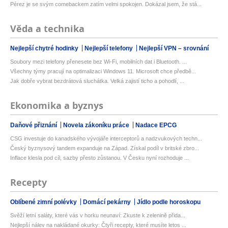
Pérez je se svým comebackem zatím velmi spokojen. Dokázal jsem, že stá...
Věda a technika
Nejlepší chytré hodinky
Nejlepší telefony
Nejlepší VPN – srovnání
Soubory mezi telefony přenesete bez Wi-Fi, mobilních dat i Bluetooth. ...
Všechny týmy pracují na optimalizaci Windows 11. Microsoft chce předbě...
Jak dobře vybrat bezdrátová sluchátka. Velká zajistí ticho a pohodlí, ...
Ekonomika a byznys
Daňové přiznání
Novela zákoníku práce
Nadace EPCG
CSG investuje do kanadského vývojáře interceptorů a nadzvukových techn...
Český byznysový tandem expanduje na Západ. Získal podíl v britské zbro...
Inflace klesla pod cíl, sazby přesto zůstanou. V Česku nyní rozhoduje ...
Recepty
Oblíbené zimní polévky
Domácí pekárny
Jídlo podle horoskopu
Svěží letní saláty, které vás v horku neunaví: Zkuste k zelenině přida...
Nejlepší nálev na nakládané okurky: Čtyři recepty, které musíte letos ...