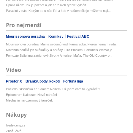
Úpal a úžeh: Jak je poznat a jak se z nich rychle vyléčit
Parazité v nás: Kterým se u nás líbí a kde v našem těle je můžeme nají...
Pro nejmenší
Mourissonova poradna
Komiksy
Festival ABC
Mourrisonova poradna: Máma si domů vodí kamarádku, kterou nemám ráda. ...
Nintendo nedělá jen skákačky a arkády. Fire Emblem: Fortune's Weave je...
Pomozte Salierimu začít nový život v Americe. Mafia: The Old Country o...
Video
Prostor X
Branky, body, kokoti
Fortuna liga
Poslední sklenička se Samem Neillem: Už jsem vám to vyprávěl?
Epicentrum Kalousek Nové nahrání
Meghanin narozeninový taneček
Nákupy
hledejceny.cz
Zboží Živě