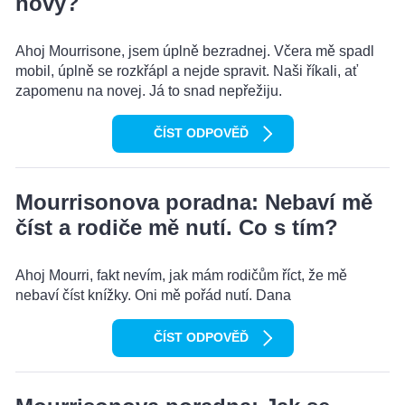
nový?
Ahoj Mourrisone, jsem úplně bezradnej. Včera mě spadl
mobil, úplně se rozkřápl a nejde spravit. Naši říkali, ať
zapomenu na novej. Já to snad nepřežiju.
ČÍST ODPOVĚĎ
Mourrisonova poradna: Nebaví mě
číst a rodiče mě nutí. Co s tím?
Ahoj Mourri, fakt nevím, jak mám rodičům říct, že mě
nebaví číst knížky. Oni mě pořád nutí. Dana
ČÍST ODPOVĚĎ