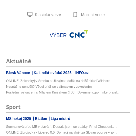
Klasická verze
Mobilní verze
VÝBĚR
Aktuálně
Blesk Vánoce
Kalendář svátků 2025
INFO.cz
ONLINE: Zelenskyj v Srbsku a Ukrajina udeřila na další sklad Wildberri...
Nesnášíte pondělí? Vědci přišli se zajímavým vysvětlením
Poslední rozloučení s Milanem Knížákem (†86): Dojemné vzpomínky přátel...
Sport
MS hokej 2025
Biatlon
Liga mistrů
Seemanová před ME v plavání: Dostala jsem se zpátky. Přítel Choupenitc...
ONLINE: Zbrojovka - Liberec 0:0. Domácí na vlně, za Slovan poprvé v ak...