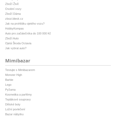
Zboží Živě
Osobní vozy
Zboží Dáma
zbozi.blesk.cz
Jak na prohlídku ojetého vozu?
HobbyKompas
Auto pro začátečníka do 100 000 Kč
Zboží Auto
Ojetá Škoda Octavia
Jak vybrat auto?
Mimibazar
Testujte s Mimibazarem
Monster High
Barbie
Lego
Pyžama
Kosmetika a parfémy
Teplákové soupravy
Dětské boty
Ložní povlečení
Bazar nábytku