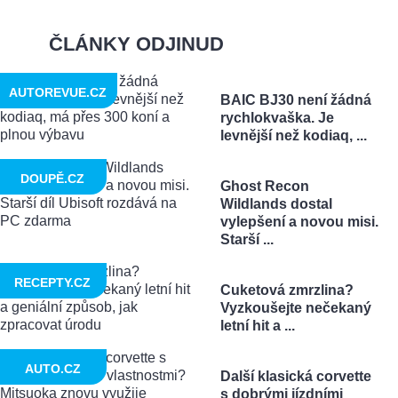
ČLÁNKY ODJINUD
AUTOREVUE.CZ
BAIC BJ30 není žádná
rychlokvaška. Je
levnější než kodiaq, ...
DOUPĚ.CZ
Ghost Recon
Wildlands dostal
vylepšení a novou misi.
Starší ...
RECEPTY.CZ
Cuketová zmrzlina?
Vyzkoušejte nečekaný
letní hit a ...
AUTO.CZ
Další klasická corvette
s dobrými jízdními