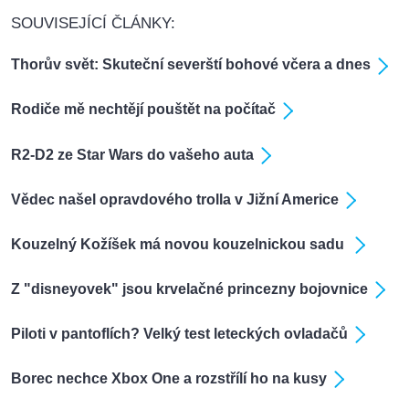
SOUVISEJÍCÍ ČLÁNKY:
Thorův svět: Skuteční severští bohové včera a dnes
Rodiče mě nechtějí pouštět na počítač
R2-D2 ze Star Wars do vašeho auta
Vědec našel opravdového trolla v Jižní Americe
Kouzelný Kožíšek má novou kouzelnickou sadu
Z "disneyovek" jsou krvelačné princezny bojovnice
Piloti v pantoflích? Velký test leteckých ovladačů
Borec nechce Xbox One a rozstřílí ho na kusy