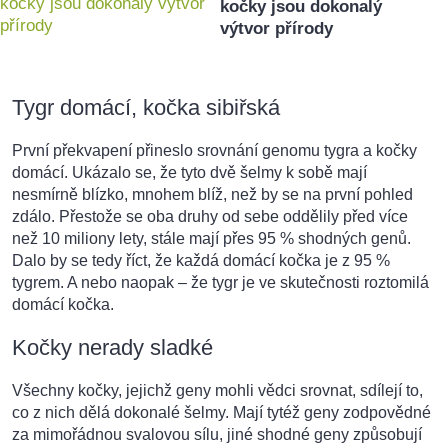
kočky jsou dokonalý
výtvor přírody
Tygr domácí, kočka sibiřská
První překvapení přineslo srovnání genomu tygra a kočky
domácí. Ukázalo se, že tyto dvě šelmy k sobě mají
nesmírně blízko, mnohem blíž, než by se na první pohled
zdálo. Přestože se oba druhy od sebe oddělily před více
než 10 miliony lety, stále mají přes 95 % shodných genů.
Dalo by se tedy říct, že každá domácí kočka je z 95 %
tygrem. A nebo naopak – že tygr je ve skutečnosti roztomilá
domácí kočka.
Kočky nerady sladké
Všechny kočky, jejichž geny mohli vědci srovnat, sdílejí to,
co z nich dělá dokonalé šelmy. Mají tytéž geny zodpovědné
za mimořádnou svalovou sílu, jiné shodné geny způsobují