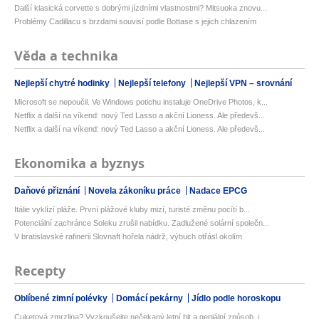
Další klasická corvette s dobrými jízdními vlastnostmi? Mitsuoka znovu...
Problémy Cadillacu s brzdami souvisí podle Bottase s jejich chlazením
Věda a technika
Nejlepší chytré hodinky
Nejlepší telefony
Nejlepší VPN – srovnání
Microsoft se nepoučil. Ve Windows potichu instaluje OneDrive Photos, k...
Netflix a další na víkend: nový Ted Lasso a akční Lioness. Ale předevš...
Netflix a další na víkend: nový Ted Lasso a akční Lioness. Ale předevš...
Ekonomika a byznys
Daňové přiznání
Novela zákoníku práce
Nadace EPCG
Itálie vyklízí pláže. První plážové kluby mizí, turisté změnu pocítí b...
Potenciální zachránce Soleku zrušil nabídku. Zadlužené solární společn...
V bratislavské rafinerii Slovnaft hořela nádrž, výbuch otřásl okolím
Recepty
Oblíbené zimní polévky
Domácí pekárny
Jídlo podle horoskopu
Cuketová zmrzlina? Vyzkoušejte nečekaný letní hit a geniální způsob, j...