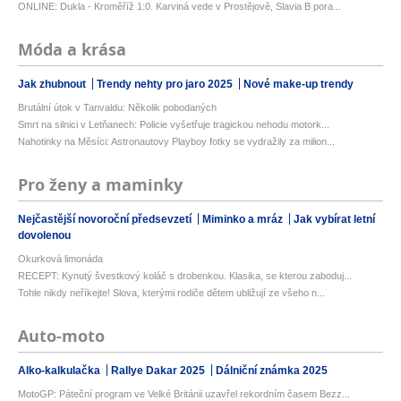
ONLINE: Dukla - Kroměříž 1:0. Karviná vede v Prostějově, Slavia B pora...
Móda a krása
Jak zhubnout
Trendy nehty pro jaro 2025
Nové make-up trendy
Brutální útok v Tanvaldu: Několik pobodaných
Smrt na silnici v Letňanech: Policie vyšetřuje tragickou nehodu motork...
Nahotinky na Měsíci: Astronautovy Playboy fotky se vydražily za milion...
Pro ženy a maminky
Nejčastější novoroční předsevzetí
Miminko a mráz
Jak vybírat letní
dovolenou
Okurková limonáda
RECEPT: Kynutý švestkový koláč s drobenkou. Klasika, se kterou zaboduj...
Tohle nikdy neříkejte! Slova, kterými rodiče dětem ubližují ze všeho n...
Auto-moto
Alko-kalkulačka
Rallye Dakar 2025
Dálniční známka 2025
MotoGP: Páteční program ve Velké Británii uzavřel rekordním časem Bezz...