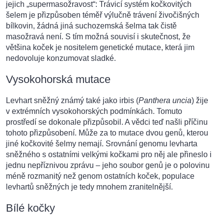
jejich „supermasožravost“: Trávicí systém kočkovitých
šelem je přizpůsoben téměř výlučně trávení živočišných
bílkovin, žádná jiná suchozemská šelma tak čistě
masožravá není. S tím možná souvisí i skutečnost, že
většina koček je nositelem genetické mutace, která jim
nedovoluje konzumovat sladké.
Vysokohorská mutace
Levhart sněžný známý také jako irbis (
Panthera uncia
) žije
v extrémních vysokohorských podmínkách. Tomuto
prostředí se dokonale přizpůsobil. A vědci teď našli příčinu
tohoto přizpůsobení. Může za to mutace dvou genů, kterou
jiné kočkovité šelmy nemají. Srovnání genomu levharta
sněžného s ostatními velkými kočkami pro něj ale přineslo i
jednu nepříznivou zprávu – jeho soubor genů je o polovinu
méně rozmanitý než genom ostatních koček, populace
levhartů sněžných je tedy mnohem zranitelnější.
Bílé kočky