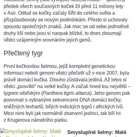
předek všech současných koček žil před 11 miliony lety
v Asii. Odtud se kočky začaly šířit do celého světa a
přizpůsobovaly se novým podmínkám. Přesto si uchovaly
spoustu společných znaků. Jak moc se od sebe jednotlivé
druhy liší nebo jsou si naopak blízké, to dnes zkoumají
vědci vzájemným srovnáním jejich genů.
Přečtený tygr
První kočkovitou šelmou, jejíž kompletní genetickou
informaci neboli genom vědci přečetli už v roce 2007, byla
právě domácí kočka. Dlouho zůstávala jediná. Až letos si
vědci „posvítili“ na velké kočky. A začali hned tou největší –
tygrem sibiřským (
Panthera tigris altaica
). Jeho genom pak
porovnali s vybranými sekvencemi DNA domácí kočky,
sněžných levhartů, bílých indických tygrů i afrických lvů.
Mezi nimi byli jak normálně zbarvení jedinci, tak bílí lvi
z Krugerova národního parku.
Smysluplné šelmy: Malé