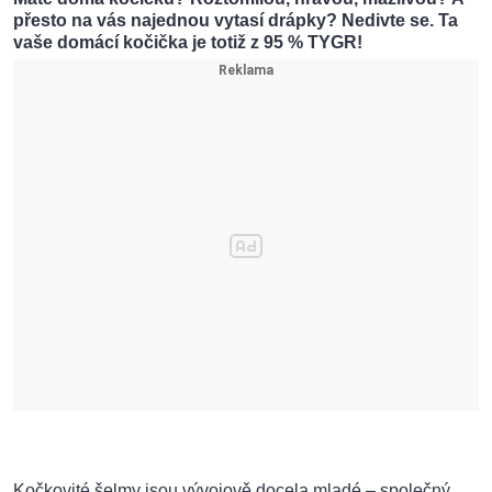
přesto na vás najednou vytasí drápky? Nedivte se. Ta
vaše domácí kočička je totiž z 95 % TYGR!
Kočkovité šelmy jsou vývojově docela mladé – společný