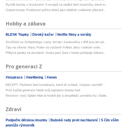
Rychlé buchty s broskvemi: 5 receptů na sladké letní moučníky, které m...
Oopsie bread: Proteinové pečivo lehké jako obláček zvládnete připravit...
Hobby a zábava
BLESK Tlapky
Divoký kačer
Netflix filmy a seriály
Osvěžení ve Schladmingu: Lamy, ferraty i koulovačka v létě jsou jen pá...
Tipy na víkend: Harry Potter na výstavě! Folklor, bitvy i setkání vodn...
Přibývá paniky na dovolené: Vnuka paní Soni v hotelu poštípaly štěnice...
Pro generaci Z
#inspirace
#wellbeing
#news
RECEPT: Perfektní letní kombinace, které tě zchladí, i kdybys nechtěl*...
Proč každá generace hledá svůj signature beauty look
Recenze: nový Spider-Man je hodně jiný a dospělejší, pomáhá mu i Sadie...
Zdraví
Podpořte dětskou imunitu
Babské rady proti nachlazení
S čím vším
pomůže rýmovník