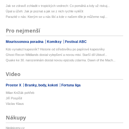
Jak se zdravě zchladit v tropických vedrech: Co pomáhá a kdy už riskuj...
Úpal a úžeh: Jak je poznat a jak se z nich rychle vyléčit
Parazité v nás: Kterým se u nás líbí a kde v našem těle je můžeme nají...
Pro nejmenší
Mourissonova poradna
Komiksy
Festival ABC
Kdo vynalezl kapesník? Historie od středověku po papírové kapesníky
Ghost Recon Wildlands dostal vylepšení a novou misi. Starší díl Ubisof...
Quake ke 30. narozeninám dostal novou epizodu zdarma. Dawn of the Mach...
Video
Prostor X
Branky, body, kokoti
Fortuna liga
Milan Knížák pohřeb
Jiří Pospíšil
Václav Klaus
Nákupy
hledejceny.cz