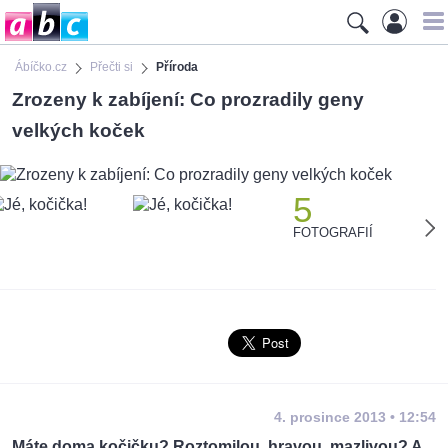
Ábíčko.cz
Přečti si
Příroda
Zrozeny k zabíjení: Co prozradily geny
velkých koček
5
FOTOGRAFIÍ
4. prosince 2013 • 12:54
Máte doma kočičku? Roztomilou, hravou, mazlivou? A