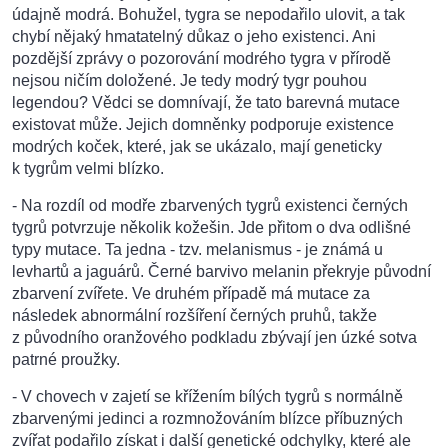
údajně modrá. Bohužel, tygra se nepodařilo ulovit, a tak
chybí nějaký hmatatelný důkaz o jeho existenci. Ani
pozdější zprávy o pozorování modrého tygra v přírodě
nejsou ničím doložené. Je tedy modrý tygr pouhou
legendou? Vědci se domnívají, že tato barevná mutace
existovat může. Jejich domněnky podporuje existence
modrých koček, které, jak se ukázalo, mají geneticky
k tygrům velmi blízko.
- Na rozdíl od modře zbarvených tygrů existenci černých
tygrů potvrzuje několik kožešin. Jde přitom o dva odlišné
typy mutace. Ta jedna - tzv. melanismus - je známá u
levhartů a jaguárů. Černé barvivo melanin překryje původní
zbarvení zvířete. Ve druhém případě má mutace za
následek abnormální rozšíření černých pruhů, takže
z původního oranžového podkladu zbývají jen úzké sotva
patrné proužky.
- V chovech v zajetí se křížením bílých tygrů s normálně
zbarvenými jedinci a rozmnožováním blízce příbuzných
zvířat podařilo získat i další genetické odchylky, které ale