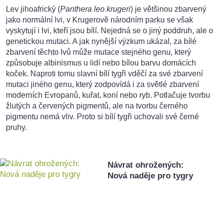
Lev jihoafrický (
Panthera leo krugeri
) je většinou zbarvený
jako normální lvi, v Krugerově národním parku se však
vyskytují i lvi, kteří jsou bílí. Nejedná se o jiný poddruh, ale o
genetickou mutaci. A jak nynější výzkum ukázal, za bílé
zbarvení těchto lvů může mutace stejného genu, který
způsobuje albinismus u lidí nebo bílou barvu domácích
koček. Naproti tomu slavní bílí tygři vděčí za své zbarvení
mutaci jiného genu, který zodpovídá i za světlé zbarvení
moderních Evropanů, kuřat, koní nebo ryb. Potlačuje tvorbu
žlutých a červených pigmentů, ale na tvorbu černého
pigmentu nemá vliv. Proto si bílí tygři uchovali své černé
pruhy.
Návrat ohrožených:
Nová naděje pro tygry