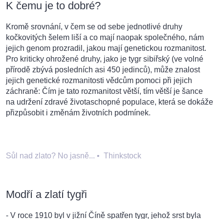
K čemu je to dobré?
Kromě srovnání, v čem se od sebe jednotlivé druhy
kočkovitých šelem liší a co mají naopak společného, nám
jejich genom prozradil, jakou mají genetickou rozmanitost.
Pro kriticky ohrožené druhy, jako je tygr sibiřský (ve volné
přírodě zbývá posledních asi 450 jedinců), může znalost
jejich genetické rozmanitosti vědcům pomoci při jejich
záchraně: Čím je tato rozmanitost větší, tím větší je šance
na udržení zdravé životaschopné populace, která se dokáže
přizpůsobit i změnám životních podmínek.
Sůl nad zlato? No jasně...
•
Thinkstock
Modří a zlatí tygři
- V roce 1910 byl v jižní Číně spatřen tygr, jehož srst byla