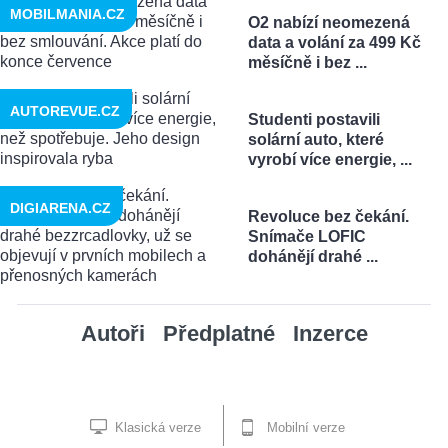
MOBILMANIA.CZ
O2 nabízí neomezená
data a volání za 499 Kč
měsíčně i bez ...
AUTOREVUE.CZ
Studenti postavili
solární auto, které
vyrobí více energie, ...
DIGIARENA.CZ
Revoluce bez čekání.
Snímače LOFIC
dohánějí drahé ...
Autoři
Předplatné
Inzerce
Klasická verze
Mobilní verze