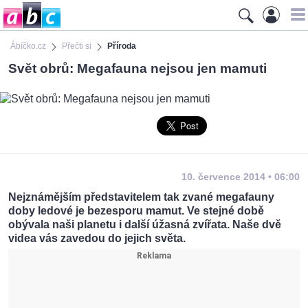
Ábíčko.cz
Přečti si
Příroda
Svět obrů: Megafauna nejsou jen mamuti
10. července 2014 • 06:00
Nejznámějším představitelem tak zvané megafauny
doby ledové je bezesporu mamut. Ve stejné době
obývala naši planetu i další úžasná zvířata. Naše dvě
videa vás zavedou do jejich světa.