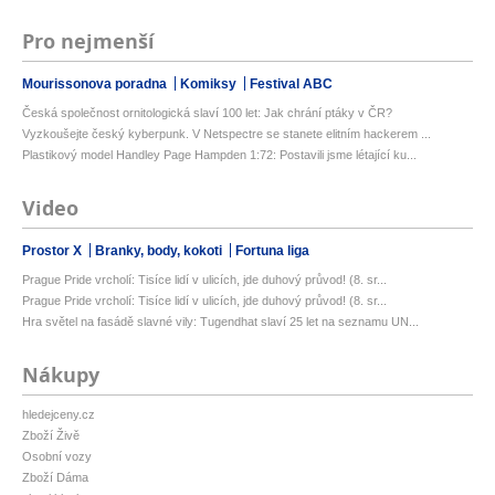
Pro nejmenší
Mourissonova poradna
Komiksy
Festival ABC
Česká společnost ornitologická slaví 100 let: Jak chrání ptáky v ČR?
Vyzkoušejte český kyberpunk. V Netspectre se stanete elitním hackerem ...
Plastikový model Handley Page Hampden 1:72: Postavili jsme létající ku...
Video
Prostor X
Branky, body, kokoti
Fortuna liga
Prague Pride vrcholí: Tisíce lidí v ulicích, jde duhový průvod! (8. sr...
Prague Pride vrcholí: Tisíce lidí v ulicích, jde duhový průvod! (8. sr...
Hra světel na fasádě slavné vily: Tugendhat slaví 25 let na seznamu UN...
Nákupy
hledejceny.cz
Zboží Živě
Osobní vozy
Zboží Dáma