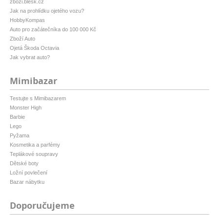
zbozi.blesk.cz
Jak na prohlídku ojetého vozu?
HobbyKompas
Auto pro začátečníka do 100 000 Kč
Zboží Auto
Ojetá Škoda Octavia
Jak vybrat auto?
Mimibazar
Testujte s Mimibazarem
Monster High
Barbie
Lego
Pyžama
Kosmetika a parfémy
Teplákové soupravy
Dětské boty
Ložní povlečení
Bazar nábytku
Doporučujeme