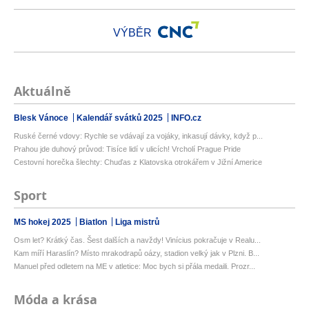
VÝBĚR
Aktuálně
Blesk Vánoce
Kalendář svátků 2025
INFO.cz
Ruské černé vdovy: Rychle se vdávají za vojáky, inkasují dávky, když p...
Prahou jde duhový průvod: Tisíce lidí v ulicích! Vrcholí Prague Pride
Cestovní horečka šlechty: Chuďas z Klatovska otrokářem v Jižní Americe
Sport
MS hokej 2025
Biatlon
Liga mistrů
Osm let? Krátký čas. Šest dalších a navždy! Vinícius pokračuje v Realu...
Kam míří Haraslín? Místo mrakodrapů oázy, stadion velký jak v Plzni. B...
Manuel před odletem na ME v atletice: Moc bych si přála medaili. Prozr...
Móda a krása