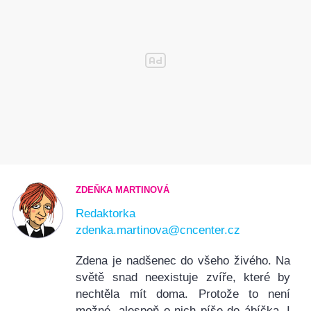
ZDEŇKA MARTINOVÁ
Redaktorka
zdenka.martinova@cncenter.cz
Zdena je nadšenec do všeho živého. Na
světě snad neexistuje zvíře, které by
nechtěla mít doma. Protože to není
možné, alespoň o nich píše do ábíčka. I