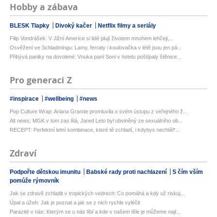
Hobby a zábava
BLESK Tlapky
Divoký kačer
Netflix filmy a seriály
Filip Vondrášek: V Jižní Americe si lidé plují životem mnohem lehčeji,...
Osvěžení ve Schladmingu: Lamy, ferraty i koulovačka v létě jsou jen pá...
Přibývá paniky na dovolené: Vnuka paní Soni v hotelu poštípaly štěnice...
Pro generaci Z
#inspirace
#wellbeing
#news
Pop Culture Wrap: Ariana Grande promluvila o svém ústupu z veřejného ž...
Alt news: MGK v tom zas lítá, Jared Leto byl obviněný ze sexuálního ob...
RECEPT: Perfektní letní kombinace, které tě zchladí, i kdybys nechtěl*...
Zdraví
Podpořte dětskou imunitu
Babské rady proti nachlazení
S čím vším
pomůže rýmovník
Jak se zdravě zchladit v tropických vedrech: Co pomáhá a kdy už riskuj...
Úpal a úžeh: Jak je poznat a jak se z nich rychle vyléčit
Parazité v nás: Kterým se u nás líbí a kde v našem těle je můžeme nají...