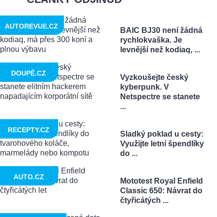
AUTOREVUE.CZ
BAIC BJ30 není žádná
rychlokvaška. Je
levnější než kodiaq, ...
DOUPĚ.CZ
Vyzkoušejte český
kyberpunk. V
Netspectre se stanete
...
RECEPTY.CZ
Sladký poklad u cesty:
Využijte letní špendlíky
do ...
AUTO.CZ
Mototest Royal Enfield
Classic 650: Návrat do
čtyřicátých ...