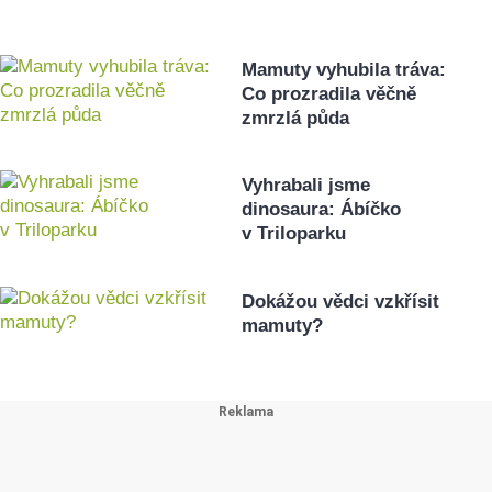
Mamuty vyhubila tráva:
Co prozradila věčně
zmrzlá půda
Vyhrabali jsme
dinosaura: Ábíčko
v Triloparku
Dokážou vědci vzkřísit
mamuty?