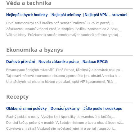
Věda a technika
Nejlepší chytré hodinky
Nejlepší telefony
Nejlepší VPN – srovnání
První fotomobil byl spíš hračka než seriózní zařízení. O 25 let pozděj...
Zásilkovna usnadní vrácení zboží e-shopům. Balíček zanesete do Z-Boxu,...
Válka s bloky. Průzkumník smaže mnoho malých souborů o třetinu rychlej...
Ekonomika a byznys
Daňové přiznání
Novela zákoníku práce
Nadace EPCG
Emancipace českých miliardářů. Proč Strnad, Křetínský a Komárek nakupu...
Tajemství měnové intervence: obranou japonského jenu chrání Amerika hl...
U pražských hal chceme hlavně více akcí, lepší VIP i gastronomii, říká...
Recepty
Oblíbené zimní polévky
Domácí pekárny
Jídlo podle horoskopu
Sladký poklad u cesty: Využijte letní špendlíky do tvarohového koláče,...
Domácí kečup pečený v troubě: Vyžaduje minimum práce a chutná lépe než...
Cuketová zmrzlina? Vyzkoušejte nečekaný letní hit a geniální způsob, j...