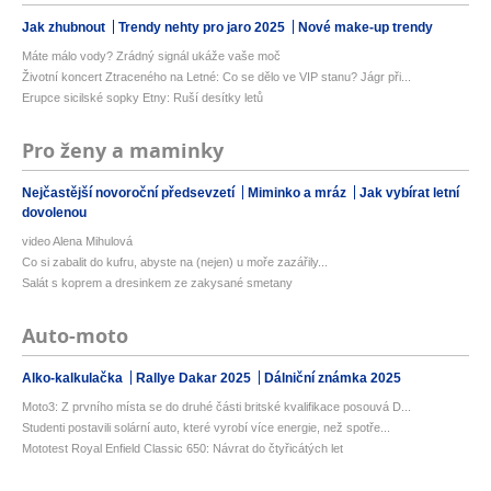
Jak zhubnout
Trendy nehty pro jaro 2025
Nové make-up trendy
Máte málo vody? Zrádný signál ukáže vaše moč
Životní koncert Ztraceného na Letné: Co se dělo ve VIP stanu? Jágr při...
Erupce sicilské sopky Etny: Ruší desítky letů
Pro ženy a maminky
Nejčastější novoroční předsevzetí
Miminko a mráz
Jak vybírat letní
dovolenou
video Alena Mihulová
Co si zabalit do kufru, abyste na (nejen) u moře zazářily...
Salát s koprem a dresinkem ze zakysané smetany
Auto-moto
Alko-kalkulačka
Rallye Dakar 2025
Dálniční známka 2025
Moto3: Z prvního místa se do druhé části britské kvalifikace posouvá D...
Studenti postavili solární auto, které vyrobí více energie, než spotře...
Mototest Royal Enfield Classic 650: Návrat do čtyřicátých let